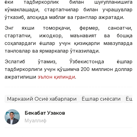
ёки тадбиркорлик билан шуғулланишига
кўмаклашади, стартапчилар билан учрашувлар
ўтказиб, алоҳида маблағ ва грантлар ажратади.
Энг яхши томорқачи, фермер, саноатчи,
стартапчи, ижодкор, маънавият ва бошқа
соҳалардаги ёшлар учун қизиқарли мавзуларда
танловлар ва ярмаркалар ўтказилади.
Эслатиб ўтамиз, Ўзбекистонда ёшлар
тадбиркорлиги учун қўшимча 200 миллион доллар
ажратилиши
эълон қилинди
.
Марказий Осиё хабарлари
Ёшлар сиёсати
Ёшл
Бекабат Узаков
Муаллиф