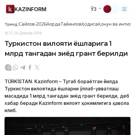
KAZINFORM
ЎЗ
Сайлов-2026
Ақорда
Тайинлов
Ҳодиса
Қонун ва интизо
Тренд:
15:17, 26 Декабр 2019
Туркистон вилояти ёшларига 1
млрд тангадан зиёд грант берилди
TÚRKİSTAN. Kazinform – Тугаб бораётган йилда
Туркистон вилоятида ёшларни қўллаб-қувватлаш
мақсадида 1 млрд тангадан зиёд грант берилди, деб
хабар беради Kazinform вилоят ҳокимлигига ҳавола
қилиб.