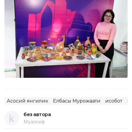
Асосий янгилик
Елбасы Мурожаати
Ҳисобот
Ё
без автора
Муаллиф