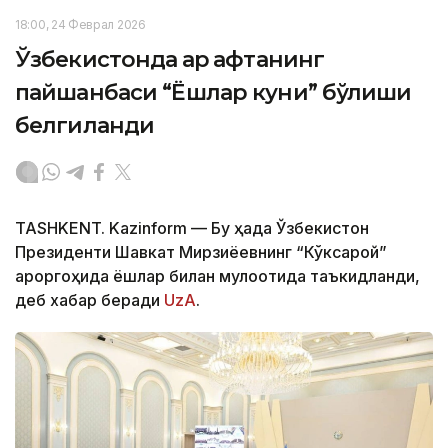
18:00, 24 Феврал 2026
Ўзбекистонда ҳар ҳафтанинг
пайшанбаси “Ёшлар куни” бўлиши
белгиланди
TASHKENT. Kazinform — Бу ҳақда Ўзбекистон
Президенти Шавкат Мирзиёевнинг “Кўксарой”
қароргоҳида ёшлар билан мулоқотида таъкидланди,
деб хабар беради
UzA
.