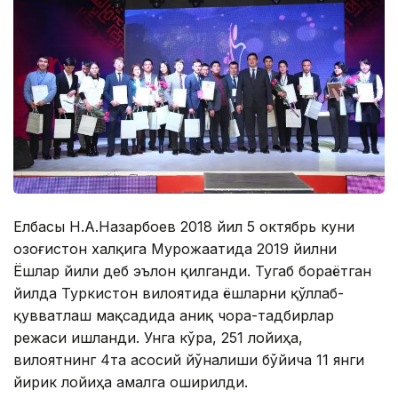
Елбасы Н.А.Назарбоев 2018 йил 5 октябрь куни
Қозоғистон халқига Мурожаатида 2019 йилни
Ёшлар йили деб эълон қилганди. Тугаб бораётган
йилда Туркистон вилоятида ёшларни қўллаб-
қувватлаш мақсадида аниқ чора-тадбирлар
режаси ишланди. Унга кўра, 251 лойиҳа,
вилоятнинг 4та асосий йўналиши бўйича 11 янги
йирик лойиҳа амалга оширилди.