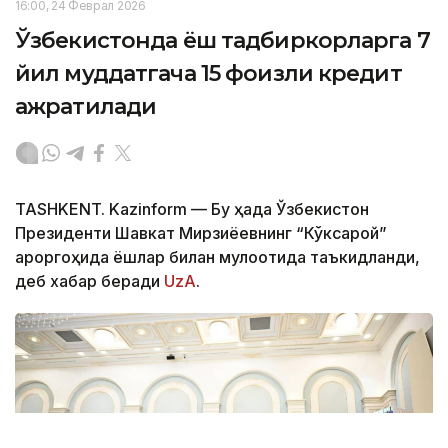
16:00, 24 Феврал 2026
Ўзбекистонда ёш тадбиркорларга 7
йил муддатгача 15 фоизли кредит
ажратилади
TASHKENT. Kazinform — Бу ҳақда Ўзбекистон
Президенти Шавкат Мирзиёевнинг “Кўксарой”
қароргоҳида ёшлар билан мулоқотида таъкидланди,
деб хабар беради
UzA
.