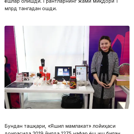
ёшлар олишди. Грантларнинг жами миқдори 1
млрд тангадан ошди.
Бундан ташқари, «Яшил мамлакат» лойиҳаси
доирасида 2019 йилда 1275 нафар ёш иш билан