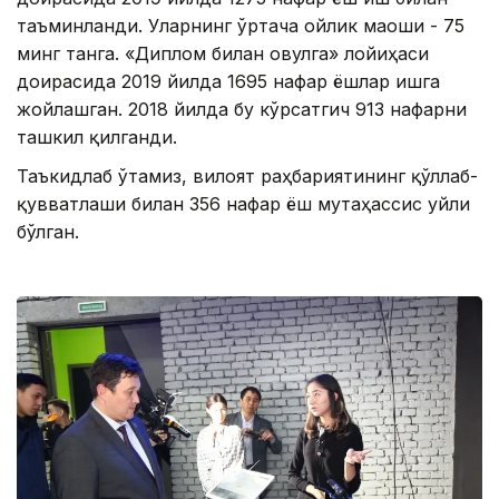
таъминланди. Уларнинг ўртача ойлик маоши - 75
минг танга. «Диплом билан овулга» лойиҳаси
доирасида 2019 йилда 1695 нафар ёшлар ишга
жойлашган. 2018 йилда бу кўрсатгич 913 нафарни
ташкил қилганди.
Таъкидлаб ўтамиз, вилоят раҳбариятининг қўллаб-
қувватлаши билан 356 нафар ёш мутаҳассис уйли
бўлган.