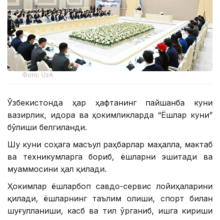
Фото: UzA
Ўзбекистонда ҳар ҳафтанинг пайшанба куни
вазирлик, идора ва ҳокимликларда “Ёшлар куни”
бўлиши белгиланди.
Шу куни соҳага масъул раҳбарлар маҳалла, мактаб
ва техникумларга бориб, ёшларни эшитади ва
муаммосини ҳал қилади.
Ҳокимлар ёшларбоп савдо-сервис лойиҳаларини
қилади, ёшларнинг таълим олиши, спорт билан
шуғулланиши, касб ва тил ўрганиб, ишга кириши