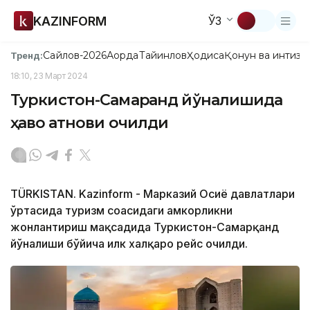
KAZINFORM
ЎЗ
Сайлов-2026
Ақорда
Тайинлов
Ҳодиса
Қонун ва интизо
Тренд:
18:10, 23 Март 2024
Туркистон-Самарқанд йўналишида
ҳаво қатнови очилди
TÜRKISTAN. Kazinform - Марказий Осиё давлатлари
ўртасида туризм соҳасидаги ҳамкорликни
жонлантириш мақсадида Туркистон-Самарқанд
йўналиши бўйича илк халқаро рейс очилди.