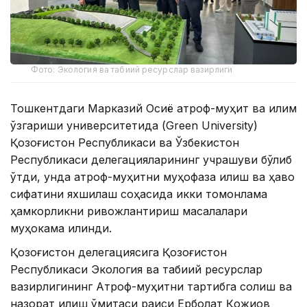
Фото: Экология ва табиий ресурслар вазирлиги
Тошкентдаги Марказий Осиё атроф-муҳит ва иқлим
ўзгариши университетида (Green University)
Қозоғистон Республикаси ва Ўзбекистон
Республикаси делегацияларининг учрашуви бўлиб
ўтди, унда атроф-муҳитни муҳофаза қилиш ва ҳаво
сифатини яхшилаш соҳасида икки томонлама
ҳамкорликни ривожлантириш масалалари
муҳокама қилинди.
Қозоғистон делегациясига Қозоғистон
Республикаси Экология ва табиий ресурслар
вазирлигининг Атроф-муҳитни тартибга солиш ва
назорат қилиш қўмитаси раиси Ерболат Қожиқов