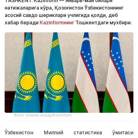
ТASHKENT. Кazinform — Январь-май ойлари
натижаларига кўра, Қозоғистон Ўзбекистоннинг
асосий савдо шериклари учлигида қолди, деб
хабар беради
Кazinformнинг
Тошкентдаги мухбири.
Фото: Алихан Асқар/Kazinform
Ўзбекистон Миллий статистика қўмитаси