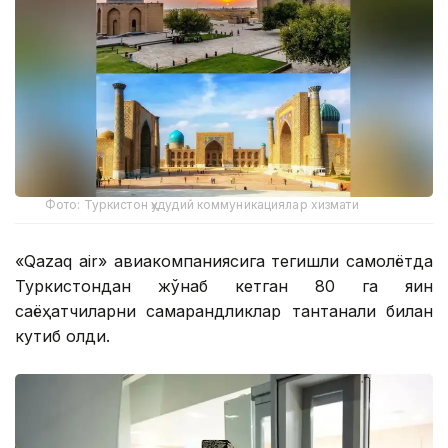
Фото: Туркистон ҳудудий коммуникациялар хизмати
«Qazaq air» авиакомпаниясига тегишли самолётда
Туркистондан жўнаб кетган 80 га яқин
саёҳатчиларни самарқандликлар тантанали билан
кутиб олди.