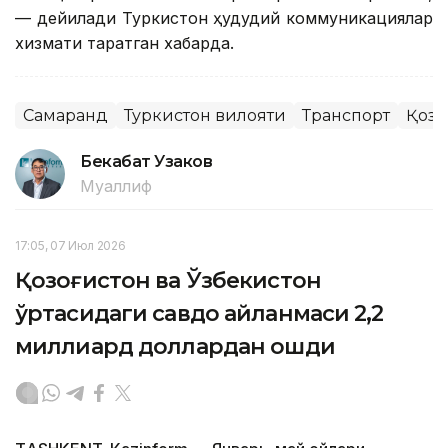
— дейилади Туркистон ҳудудий коммуникациялар
хизмати тарқатган хабарда.
Самарқанд
Туркистон вилояти
Транспорт
Қозо
Бекабат Узаков
Муаллиф
17:05, 07 Июл 2026
Қозоғистон ва Ўзбекистон
ўртасидаги савдо айланмаси 2,2
миллиард доллардан ошди