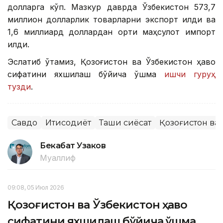
долларга кўп. Мазкур даврда Ўзбекистон 573,7
миллион долларлик товарларни экспорт қилди ва
1,6 миллиард доллардан ортиқ маҳсулот импорт
қилди.
Эслатиб ўтамиз, Қозоғистон ва Ўзбекистон ҳаво
сифатини яхшилаш бўйича қўшма
ишчи гуруҳ
тузди
.
Савдо
Иқтисодиёт
Ташқи сиёсат
Қозоғистон ва
Бекабат Узаков
Муаллиф
09:08, 05 Июл 2026
Қозоғистон ва Ўзбекистон ҳаво
сифатини яхшилаш бўйича қўшма