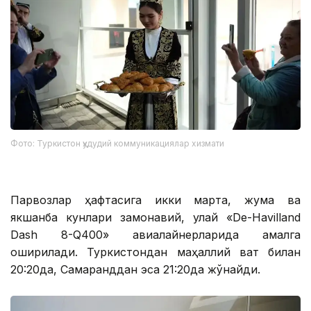
Фото: Туркистон ҳудудий коммуникациялар хизмати
Парвозлар ҳафтасига икки марта, жума ва
якшанба кунлари замонавий, қулай «De-Havilland
Dash 8-Q400» авиалайнерларида амалга
оширилади. Туркистондан маҳаллий вақт билан
20:20да, Самарқанддан эса 21:20да жўнайди.