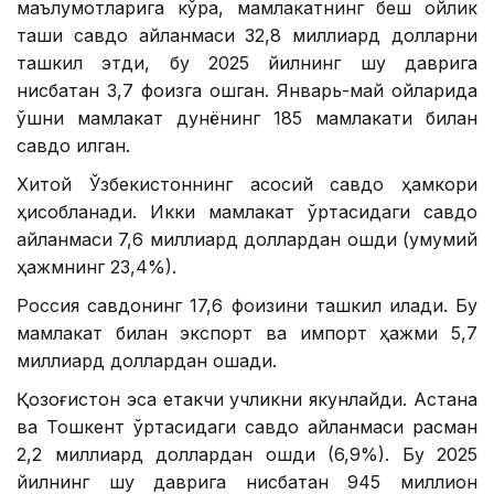
маълумотларига кўра, мамлакатнинг беш ойлик
ташқи савдо айланмаси 32,8 миллиард долларни
ташкил этди, бу 2025 йилнинг шу даврига
нисбатан 3,7 фоизга ошган. Январь-май ойларида
қўшни мамлакат дунёнинг 185 мамлакати билан
савдо қилган.
Хитой Ўзбекистоннинг асосий савдо ҳамкори
ҳисобланади. Икки мамлакат ўртасидаги савдо
айланмаси 7,6 миллиард доллардан ошди (умумий
ҳажмнинг 23,4%).
Россия савдонинг 17,6 фоизини ташкил қилади. Бу
мамлакат билан экспорт ва импорт ҳажми 5,7
миллиард доллардан ошади.
Қозоғистон эса етакчи учликни якунлайди. Астана
ва Тошкент ўртасидаги савдо айланмаси расман
2,2 миллиард доллардан ошди (6,9%). Бу 2025
йилнинг шу даврига нисбатан 945 миллион