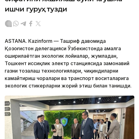
ишчи гуруҳ тузди
ASTANА. Кazinform — Ташриф давомида
Қозоғистон делегацияси Ўзбекистонда амалга
оширилаётган экологик лойиҳалар, жумладан,
Тошкент иссиқлик электр станциясида замонавий
газни тозалаш технологиялари, чиқиндиларни
камайтириш чоралари ва транспорт воситаларига
экологик стикерларни жорий этиш билан танишди.