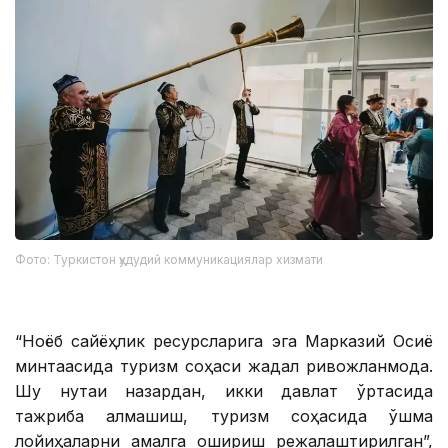
Фото: Туркистон ҳудудий коммуникациялар хизмати
“Ноёб сайёҳлик ресурсларига эга Марказий Осиё
минтақасида туризм соҳаси жадал ривожланмоқда.
Шу нуқтаи назардан, икки давлат ўртасида
тажриба алмашиш, туризм соҳасида қўшма
лойиҳаларни амалга ошириш режалаштирилган”,