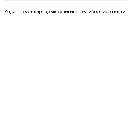
Унда томонлар ҳамкорлигига эътибор қаратилди.
Таъкидланганидек, Қозоғистон ва Ўзбекистон яқин
қўшни ҳамда ўзаро алоқалар умумий дўстлик ва
яхши қўшничилик тамойиллари асосида қурилган.
Бугунги кунда давлат раҳбарларининг дўстона
муносабатлари туфайли Ўзбекистон ва Қозоғистон
ўртасидаги ҳамкорлик стратегик даражага
кўтарилди.