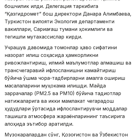
бошчилик қилди. Делегация таркибига
“Қазгидромет” бош директори Данара Алимбаева,
Туркистон вилояти Экология департаменти
вакиллари, Сариағаш тумани ҳокимлиги ва
тегишли мутахассислар кирди.
Учрашув давомида томонлар ҳаво сифатини
назорат қилиш соҳасида ҳамкорликни
ривожлантириш, илмий маълумотлар алмашиш ва
трансчегаравий ифлосланишни камайтириш
бўйича қўшма чора-тадбирларни амалга ошириш
масалаларини муҳокама қилишди. Майда
заррачалар (РМ2.5 ва РМ10) бўйича тадқиқотлар
натижаларига ва икки мамлакат чегарадош
ҳудудлари ўртасида ифлослантирувчи моддалар
ташишга атмосфера жараёнларининг таъсирига
алоҳида эътибор қаратилди.
Музокаралардан сўнг, Қозоғистон ва Ўзбекистон