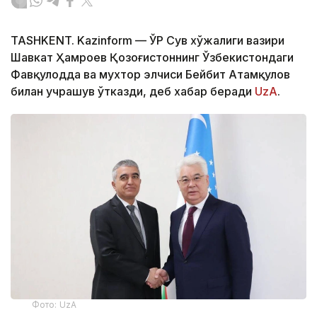
TASHKENT. Kazinform — ЎР Сув хўжалиги вазири
Шавкат Ҳамроев Қозоғистоннинг Ўзбекистондаги
Фавқулодда ва мухтор элчиси Бейбит Атамқулов
билан учрашув ўтказди, деб хабар беради
UzA
.
Фото: UzA