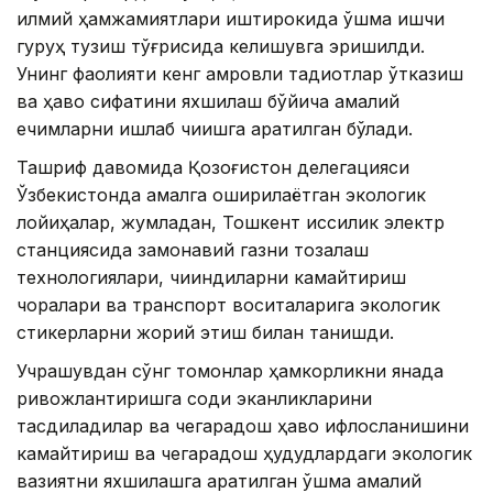
илмий ҳамжамиятлари иштирокида қўшма ишчи
гуруҳ тузиш тўғрисида келишувга эришилди.
Унинг фаолияти кенг қамровли тадқиқотлар ўтказиш
ва ҳаво сифатини яхшилаш бўйича амалий
ечимларни ишлаб чиқишга қаратилган бўлади.
Ташриф давомида Қозоғистон делегацияси
Ўзбекистонда амалга оширилаётган экологик
лойиҳалар, жумладан, Тошкент иссиқлик электр
станциясида замонавий газни тозалаш
технологиялари, чиқиндиларни камайтириш
чоралари ва транспорт воситаларига экологик
стикерларни жорий этиш билан танишди.
Учрашувдан сўнг томонлар ҳамкорликни янада
ривожлантиришга содиқ эканликларини
тасдиқладилар ва чегарадош ҳаво ифлосланишини
камайтириш ва чегарадош ҳудудлардаги экологик
вазиятни яхшилашга қаратилган қўшма амалий