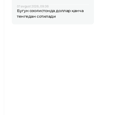
01 avgust 2026, 09:36
Бугун Қозоғистонда доллар қанча
тенгедан сотилади