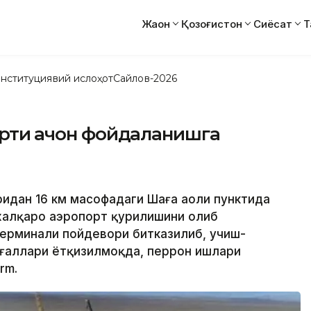
Жаҳон
Қозоғистон
Сиёсат
Т
нституциявий ислоҳот
Сайлов-2026
орти қачон фойдаланишга
ридан 16 км масофадаги Шаға аҳоли пунктида
халқаро аэропорт қурилишини олиб
терминали пойдевори битказилиб, учиш-
ағаллари ётқизилмоқда, перрон ишлари
rm.