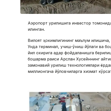
Аэропорт қурилишига инвестор томонида
қилинган.
Вилоят ҳокимлигининг маълум қилишича,
Унда терминал, учиш-қўниш йўлаги ва бош
йил охирига қадар фойдаланишга берил
бошқарма раиси Арслан Хусейннинг айти
замонавий қурилиш технологиялари ёрдам
миллионгача йўловчиларга хизмат кўрса