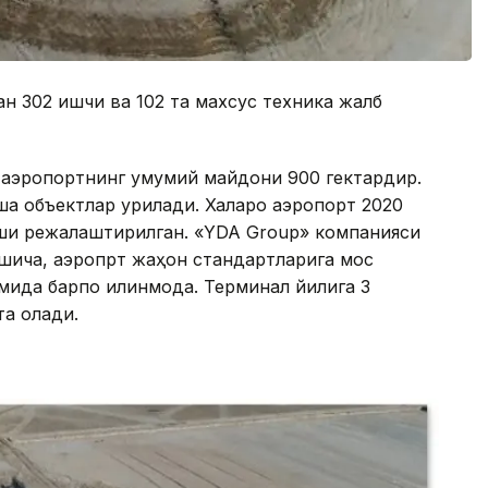
н 302 ишчи ва 102 та махсус техника жалб
 аэропортнинг умумий майдони 900 гектардир.
қа объектлар қурилади. Халқаро аэропорт 2020
иши режалаштирилган. «YDA Group» компанияси
шича, аэропрт жаҳон стандартларига мос
ида барпо қилинмоқда. Терминал йилига 3
та олади.