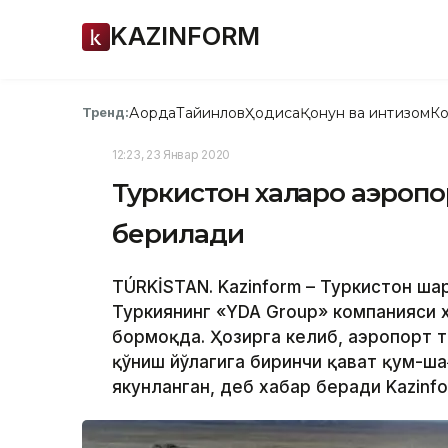
KAZINFORM
Ақорда
Тайинлов
Ҳодиса
Қонун ва интизом
Ко
Тренд:
12:23, 23 Январ 2020
Туркистон халқаро аэроп
берилади
TÚRKİSTAN. Kazinform – Туркистон шаҳ
Туркиянинг «YDA Group» компанияси 
бормоқда. Ҳозирга келиб, аэропорт 
қўниш йўлагига биринчи қават қум-ш
якунланган, деб хабар беради Kazinfo