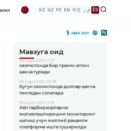
KZ
QZ
РУ
EN
中文
ق ز
ЎЗ
аҳлил
Мавзуга оид
06 avgust 2026, 11:37
Қозоғистонда бир грамм олтин
қанча туради
06 avgust 2026, 09:38
Бугун Қозоғистонда доллар қанча
тенгедан сотилади
05 avgust 2026, 13:15
Аёл тадбиркорларни
молиялаштиришни мониторинг
қилиш учун миллий рақамли
платформа ишга туширилди