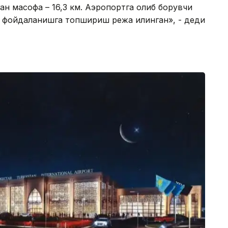
н масофа – 16,3 км. Аэропортга олиб борувчи
 фойдаланишга топшириш режа қилинган», - деди