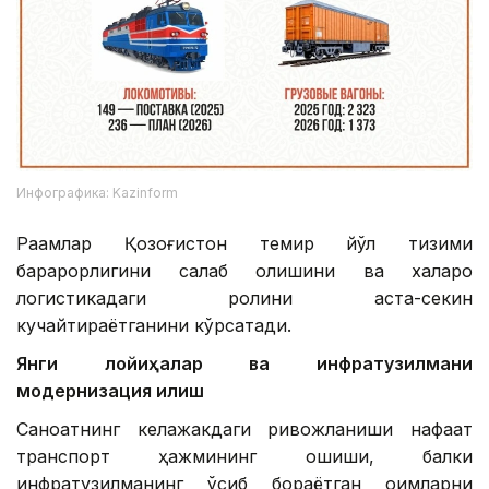
Инфографика: Kazinform
Рақамлар Қозоғистон темир йўл тизими
барқарорлигини сақлаб қолишини ва халқаро
логистикадаги ролини аста-секин
кучайтираётганини кўрсатади.
Янги лойиҳалар ва инфратузилмани
модернизация қилиш
Саноатнинг келажакдаги ривожланиши нафақат
транспорт ҳажмининг ошиши, балки
инфратузилманинг ўсиб бораётган оқимларни