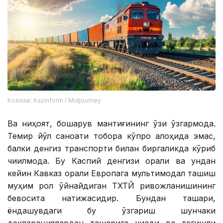
Коллаж: Kazinform / Midjourney
Ва ниҳоят, бошқарув мантиғининг ўзи ўзгармоқда.
Темир йўл саноати тобора кўпроқ алоҳида эмас,
балки денгиз транспорти билан биргаликда кўриб
чиқилмоқда. Бу Каспий денгизи орқали ва ундан
кейин Кавказ орқали Европага мультимодал ташиш
муҳим рол ўйнайдиган ТХТЙ ривожланишининг
бевосита натижасидир. Бундан ташқари,
ёндашувдаги бу ўзгариш шунчаки