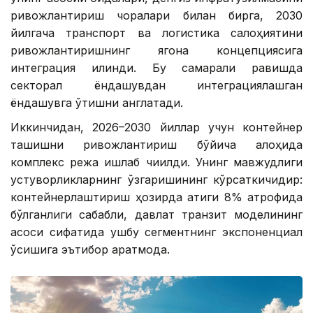
ривожлантириш чоралари билан бирга, 2030
йилгача транспорт ва логистика салоҳиятини
ривожлантиришнинг ягона концепциясига
интеграция қилинди. Бу самарали равишда
секторал ёндашувдан интеграциялашган
ёндашувга ўтишни англатади.
Иккинчидан, 2026–2030 йиллар учун контейнер
ташишни ривожлантириш бўйича алоҳида
комплекс режа ишлаб чиқилди. Унинг мавжудлиги
устуворликларнинг ўзгаришининг кўрсаткичидир:
контейнерлаштириш ҳозирда атиги 8% атрофида
бўлганлиги сабабли, давлат транзит моделининг
асоси сифатида ушбу сегментнинг экспоненциал
ўсишига эътибор қаратмоқда.