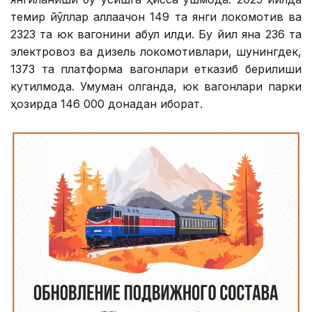
темир йўллар аллақачон 149 та янги локомотив ва
2323 та юк вагонини қабул қилди. Бу йил яна 236 та
электровоз ва дизель локомотивлари, шунингдек,
1373 та платформа вагонлари етказиб берилиши
кутилмоқда. Умуман олганда, юк вагонлари парки
ҳозирда 146 000 донадан иборат.