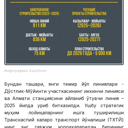
Инфографика: Kazinform
Бундан ташқари, янги темир йўл линиялари -
Дўстлик-Мўйинти участкасининг иккинчи линияси
ва Алмати станциясини айланиб ўтувчи линия –
2025 йилда қуриб битказилди. Ушбу стратегик
муҳим лойиҳаларнинг ишга туширилиши
Транскаспий халқаро транспорт йўналиши (ТХТЙ)
нинг энг гавжум чорраҳаларидан бирининг