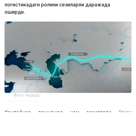
логистикадаги ролини сезиларли даражада
оширди.
Фото: Ақорда
Контейнер ташувида ҳам сезиларли ўсиш
кузатилмоқда. 2025 йил натижаларига кўра, ушбу
йўналиш бўйлаб тахминан 77 минг ЙФЭ ташилган.
2029 йилга бориб бу кўрсаткич 300 минг ЙФЭга