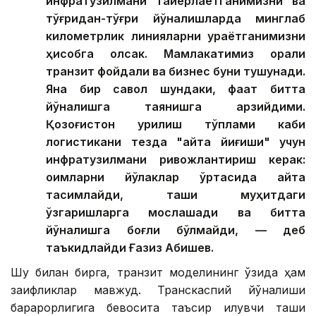
инфратузилмани тайёрлаётганимизни ва
тўғридан-тўғри йўналишларда минглаб
километрлик линияларни қураётганимизни
ҳисобга олсак. Мамлакатимиз орқали
транзит фойдали ва бизнес буни тушунади.
Яна бир савол шундаки, фақат битта
йўналишга таянишга арзийдими.
Қозоғистон қурилиш тўплами каби
логистикани тезда "қайта йиғиши" учун
инфратузилмани ривожлантириш керак:
оқимларни йўлаклар ўртасида қайта
тақсимлайди, ташқи муҳитдаги
ўзгаришларга мослашади ва битта
йўналишга боғлиқ бўлмайди, — деб
таъкидлайди Ғазиз Абишев.
Шу билан бирга, транзит моделининг ўзида ҳам
заифликлар мавжуд. Транскаспий йўналиши
барқарорлигига бевосита таъсир қилувчи ташқи