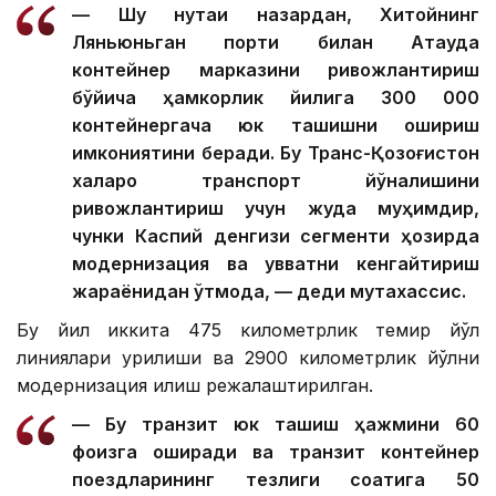
— Шу нуқтаи назардан, Хитойнинг
Ляньюньган порти билан Ақтауда
контейнер марказини ривожлантириш
бўйича ҳамкорлик йилига 300 000
контейнергача юк ташишни ошириш
имкониятини беради. Бу Транс-Қозоғистон
халқаро транспорт йўналишини
ривожлантириш учун жуда муҳимдир,
чунки Каспий денгизи сегменти ҳозирда
модернизация ва қувватни кенгайтириш
жараёнидан ўтмоқда, — деди мутахассис.
Бу йил иккита 475 километрлик темир йўл
линиялари қурилиши ва 2900 километрлик йўлни
модернизация қилиш режалаштирилган.
— Бу транзит юк ташиш ҳажмини 60
фоизга оширади ва транзит контейнер
поездларининг тезлиги соатига 50