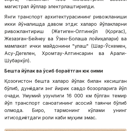
магистрал йўллар электрлаштирилди.
Янги транспорт архитектурасининг ривожланиши
икки йўналишда давом этди: халқаро йўлакларни
ривожлантириш (Жетиген-Олтинкўл (Қорғас),
Жезқазған-Бейнеу ва Ўзен-Болашақ лойиҳалари) ва
мамлакат ички майдонини "улаш" (Шар-Ўскемен,
Ақсу-Дегелен, Хромтау-Алтинсарин ва Арқалиқ-
Шубаркўл).
Бешта йўлак ва ўсиб бораётган юк оқими
Қозоғистон бешта халқаро йўлак билан кесишган
бўлиб, дунёдаги энг йирик савдо бозорларига йўл
очади. Умумий узунлиги 16 000 км бўлган темир
йўл транспорт саноатининг асосий таянчи бўлиб
қолмоқда. Бироқ, тармоқнинг кўлами унинг
иқтисодиётдаги роли каби муҳим эмас.