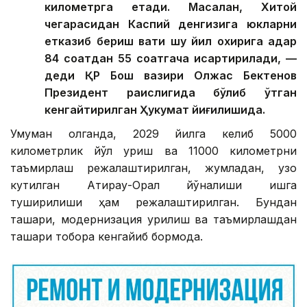
километрга етади. Масалан, Хитой
чегарасидан Каспий денгизига юкларни
етказиб бериш вақти шу йил охирига қадар
84 соатдан 55 соатгача қисқартирилади, —
деди ҚР Бош вазири Олжас Бектенов
Президент раислигида бўлиб ўтган
кенгайтирилган Ҳукумат йиғилишида.
Умуман олганда, 2029 йилга келиб 5000
километрлик йўл қуриш ва 11000 километрни
таъмирлаш режалаштирилган, жумладан, узоқ
кутилган Атирау-Орал йўналиши ишга
туширилиши ҳам режалаштирилган. Бундан
ташқари, модернизация қурилиш ва таъмирлашдан
ташқари тобора кенгайиб бормоқда.