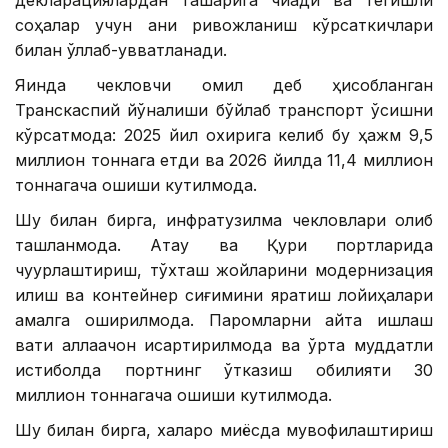
декларациялардан ташқарига чиқади ва тегишли
соҳалар учун аниқ ривожланиш кўрсаткичлари
билан қўллаб-қувватланади.
Яқинда чекловчи омил деб ҳисобланган
Транскаспий йўналиши бўйлаб транспорт ўсишни
кўрсатмоқда: 2025 йил охирига келиб бу ҳажм 9,5
миллион тоннага етди ва 2026 йилда 11,4 миллион
тоннагача ошиши кутилмоқда.
Шу билан бирга, инфратузилма чекловлари олиб
ташланмоқда. Ақтау ва Қуриқ портларида
чуқурлаштириш, тўхташ жойларини модернизация
қилиш ва контейнер сиғимини яратиш лойиҳалари
амалга оширилмоқда. Паромларни қайта ишлаш
вақти аллақачон қисқартирилмоқда ва ўрта муддатли
истиқболда портнинг ўтказиш қобилияти 30
миллион тоннагача ошиши кутилмоқда.
Шу билан бирга, халқаро миқёсда мувофиқлаштириш