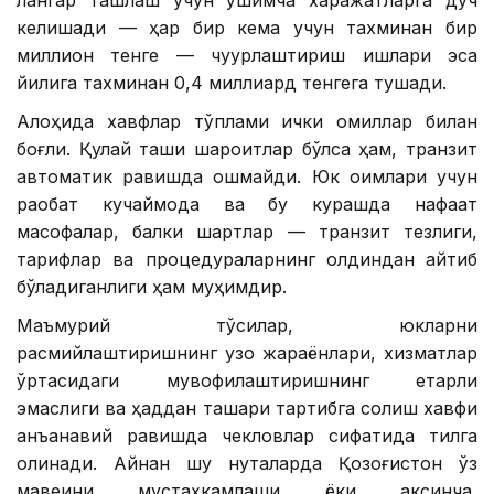
келишади — ҳар бир кема учун тахминан бир
миллион тенге — чуқурлаштириш ишлари эса
йилига тахминан 0,4 миллиард тенгега тушади.
Алоҳида хавфлар тўплами ички омиллар билан
боғлиқ. Қулай ташқи шароитлар бўлса ҳам, транзит
автоматик равишда ошмайди. Юк оқимлари учун
рақобат кучаймоқда ва бу курашда нафақат
масофалар, балки шартлар — транзит тезлиги,
тарифлар ва процедураларнинг олдиндан айтиб
бўладиганлиги ҳам муҳимдир.
Маъмурий тўсиқлар, юкларни
расмийлаштиришнинг узоқ жараёнлари, хизматлар
ўртасидаги мувофиқлаштиришнинг етарли
эмаслиги ва ҳаддан ташқари тартибга солиш хавфи
анъанавий равишда чекловлар сифатида тилга
олинади. Айнан шу нуқталарда Қозоғистон ўз
мавқеини мустаҳкамлаши ёки аксинча,