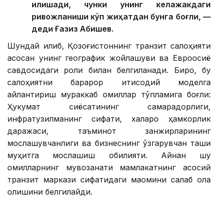
қилишади, чунки унинг келажакдаги
ривожланиши кўп жиҳатдан бунга боғлиқ, —
деди Ғазиз Абишев.
Шундай қилиб, Қозоғистоннинг транзит салоҳияти
асосан унинг географик жойлашуви ва Евроосиё
савдосидаги роли билан белгиланади. Бироқ, бу
салоҳиятни барқарор иқтисодий моделга
айлантириш мураккаб омиллар тўпламига боғлиқ:
Ҳукумат сиёсатининг самарадорлиги,
инфратузилманинг сифати, халқаро ҳамкорлик
даражаси, таъминот занжирларининг
мослашувчанлиги ва бизнеснинг ўзгарувчан ташқи
муҳитга мослашиш қобилияти. Айнан шу
омилларнинг мувозанати мамлакатнинг асосий
транзит маркази сифатидаги мақомини сақлаб қола
олишини белгилайди.