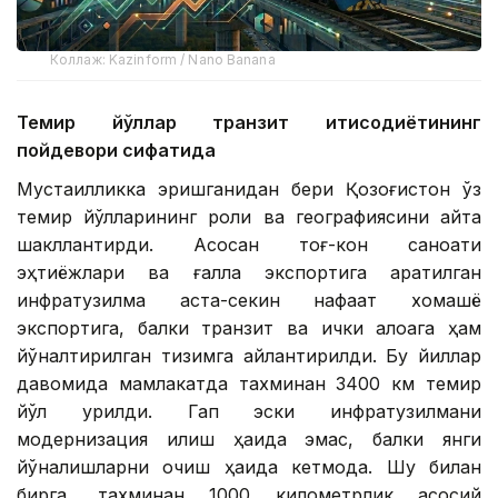
Коллаж: Kazinform / Nano Banana
Темир йўллар транзит иқтисодиётининг
пойдевори сифатида
Мустақилликка эришганидан бери Қозоғистон ўз
темир йўлларининг роли ва географиясини қайта
шакллантирди. Асосан тоғ-кон саноати
эҳтиёжлари ва ғалла экспортига қаратилган
инфратузилма аста-секин нафақат хомашё
экспортига, балки транзит ва ички алоқага ҳам
йўналтирилган тизимга айлантирилди. Бу йиллар
давомида мамлакатда тахминан 3400 км темир
йўл қурилди. Гап эски инфратузилмани
модернизация қилиш ҳақида эмас, балки янги
йўналишларни очиш ҳақида кетмоқда. Шу билан
бирга, тахминан 1000 километрлик асосий