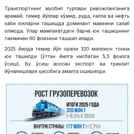
Транспортнинг муқобил турлари ривожланганига
қарамай, темир йўллар кўмир, руда, ғалла ва нефть
каби юкларни ташишда доминант мавқеини сақлаб
қолмоқда. Улар мамлакатдаги барча юк ташишнинг
тахминан 60 фоизини ташкил қилади.
2025 йилда темир йўл орқали 320 миллион тонна
юк ташилди (ўтган йилга нисбатан 5,5 фоизга
ўсиш). Бу ўсиш асосан экспорт ва транзит
йўналишлари ҳисобига амалга оширилди.