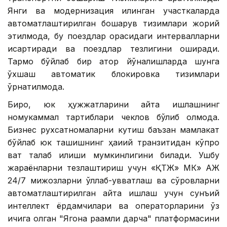
Янги ва модернизация қилинган участкаларда
автоматлаштирилган бошқарув тизимлари жорий
этилмоқда, бу поездлар орасидаги интервалларни
қисқартиради ва поездлар тезлигини оширади.
Тармоқ бўйлаб бир қатор йўналишларда шунга
ўхшаш автоматик блокировка тизимлари
ўрнатилмоқда.
Бироқ, юк ҳужжатларини қайта ишлашнинг
номукаммал тартиблари чеклов бўлиб қолмоқда.
Бизнес рухсатномаларни кутиш баъзан мамлакат
бўйлаб юк ташишнинг ҳақиқий транзитидан кўпроқ
вақт талаб қилиши мумкинлигини билади. Ушбу
жараёнларни тезлаштириш учун «ҚТЖ» МК» АЖ
24/7 мижозларни қўллаб-қувватлаш ва сўровларни
автоматлаштирилган қайта ишлаш учун сунъий
интеллект ёрдамчилари ва операторларини ўз
ичига олган "Ягона рақамли дарча" платформасини