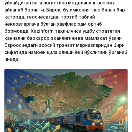
ўйнайдиган янги логистика моделининг асосига
айланиб боряпти. Бироқ, бу имкониятлар билан бир
қаторда, геосиёсатдан тортиб табиий
чекловларгача бўлган хавфлар ҳам ортиб
бормоқда. Кazinform таҳлилчиси ушбу стратегия
қанчалик барқарор эканлигини ва мамлакат ўзини
Евроосиёдаги асосий транзит марказларидан бири
сифатида намоён қила олиши ёки йўқлигини ўрганиб
чиқди.