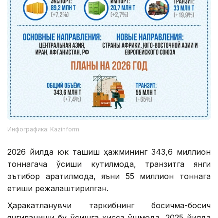
Инфографика: Kazinform
2026 йилда юк ташиш ҳажмининг 343,6 миллион
тоннагача ўсиши кутилмоқда, транзитга янги
эътибор қаратилмоқда, яъни 55 миллион тоннага
етиши режалаштирилган.
Ҳаракатланувчи таркибнинг босқичма-босқич
янгиланиши бу ўсишга ҳисса қўшмоқда. 2025 йилда