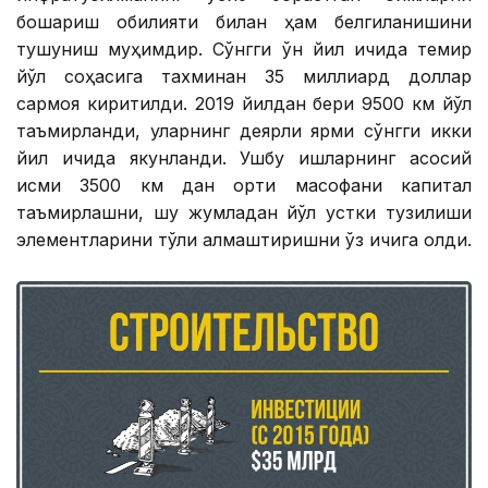
бошқариш қобилияти билан ҳам белгиланишини
тушуниш муҳимдир. Сўнгги ўн йил ичида темир
йўл соҳасига тахминан 35 миллиард доллар
сармоя киритилди. 2019 йилдан бери 9500 км йўл
таъмирланди, уларнинг деярли ярми сўнгги икки
йил ичида якунланди. Ушбу ишларнинг асосий
қисми 3500 км дан ортиқ масофани капитал
таъмирлашни, шу жумладан йўл устки тузилиши
элементларини тўлиқ алмаштиришни ўз ичига олди.