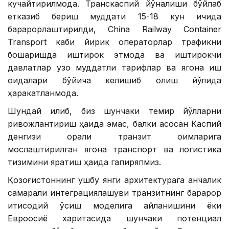
кучайтирилмоқда. Транскаспий йўналиши бўйлаб
етказиб бериш муддати 15-18 кун ичида
барқарорлаштирилди, China Railway Container
Transport каби йирик операторлар трафикни
бошқаришда иштирок этмоқда ва иштирокчи
давлатлар узоқ муддатли тарифлар ва ягона иш
қоидалари бўйича келишиб олиш йўлида
ҳаракатланмоқда.
Шундай қилиб, биз шунчаки темир йўлларни
ривожлантириш ҳақида эмас, балки асосан Каспий
денгизи орқали транзит оқимларига
мослаштирилган ягона транспорт ва логистика
тизимини яратиш ҳақида гапиряпмиз.
Қозоғистоннинг ушбу янги архитектурага қанчалик
самарали интеграциялашуви транзитнинг барқарор
иқтисодий ўсиш моделига айланишини ёки
Евроосиё харитасида шунчаки потенциал