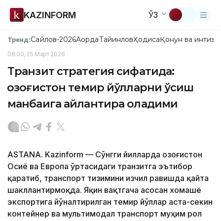
KAZINFORM
ЎЗ
Сайлов-2026
Ақорда
Тайинлов
Ҳодиса
Қонун ва интизо
Тренд:
08:00, 25 Март 2026
Транзит стратегия сифатида:
Қозоғистон темир йўлларни ўсиш
манбаига айлантира оладими
ASTANA. Kazinform — Сўнгги йилларда Қозоғистон
Осиё ва Европа ўртасидаги транзитга эътибор
қаратиб, транспорт тизимини изчил равишда қайта
шакллантирмоқда. Яқин вақтгача асосан хомашё
экспортига йўналтирилган темир йўллар аста-секин
контейнер ва мультимодал транспорт муҳим рол