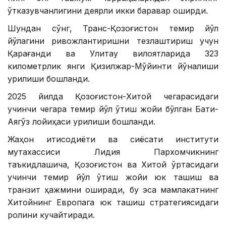
ўтказувчанлигини деярли икки баравар оширди.
Шундан сўнг, Транс-Қозоғистон темир йўл
йўлагини ривожлантиришни тезлаштириш учун
Қарағанди ва Улитау вилоятларида 323
километрлик янги Қизилжар-Мўйинти йўналиши
қурилиши бошланди.
2025 йилда Қозоғистон-Хитой чегарасидаги
учинчи чегара темир йўл ўтиш жойи бўлган Бақти-
Аягўз лойиҳаси қурилиши бошланди.
Жаҳон иқтисодиёти ва сиёсати институти
мутахассиси Лидия Пархомчикнинг
таъкидлашича, Қозоғистон ва Хитой ўртасидаги
учинчи темир йўл ўтиш жойи юк ташиш ва
транзит ҳажмини оширади, бу эса мамлакатнинг
Хитойнинг Европага юк ташиш стратегиясидаги
ролини кучайтиради.