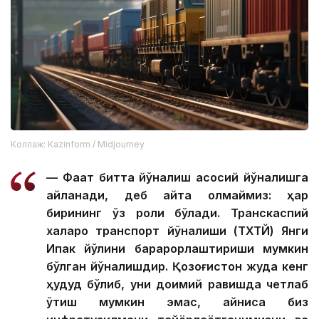
Коллаж: Kazinform / Midjourney
— Фақат битта йўналиш асосий йўналишга
айланади, деб айта олмаймиз: ҳар
бирининг ўз роли бўлади. Транскаспий
халқаро транспорт йўналиши (ТХТЙ) Янги
Ипак йўлини барқарорлаштириши мумкин
бўлган йўналишдир. Қозоғистон жуда кенг
ҳудуд бўлиб, уни доимий равишда четлаб
ўтиш мумкин эмас, айниқса биз