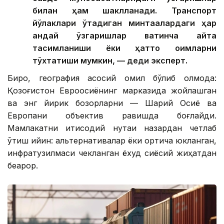
билан ҳам шаклланади. Транспорт
йўлаклари ўтадиган минтақалардаги ҳар
қандай ўзгаришлар вақтинча қайта
тақсимланиши ёки ҳатто оқимларни
тўхтатиши мумкин, — деди эксперт.
Бироқ, география асосий омил бўлиб қолмоқда:
Қозоғистон Евроосиёнинг марказида жойлашган
ва энг йирик бозорларни — Шарқий Осиё ва
Европани объектив равишда боғлайди.
Мамлакатни иқтисодий нуқтаи назардан четлаб
ўтиш қийин: альтернативалар ёки ортиқча юкланган,
инфратузилмаси чекланган ёхуд сиёсий жиҳатдан
беқарор.