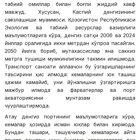
табиий омиллар билан боғлиқ жиддий хавф
мавжуд. Хусусан, Каспий денгизининг
саёзлашиши муаммоси. Қозоғистон Республикаси
Экология ва табиий ресурслар вазирлиги
маълумотларига кўра, денгиз сатҳи 2006 ва 2024
йиллар оралиғида икки метрдан кўпроққа пасайган.
2050 йилга бориб, мутахассислар яна саккиз
метрга тушиши мумкинлигини тахмин қилишмоқда.
Транспорт саноати аллақачон бу ўзгаришларнинг
таъсирини ҳис қилмоқда: кемаларнинг юк ташиш
ҳажми камайиб, уни йўналишни ўзгартиришга
мажбур қилмоқда ва фарватерлар ва порт
акваториясини мунтазам равишда
чуқурлаштирмоқда.
Ақтау денгиз портининг маълумотларига кўра,
кемалар ҳозирда қисман юклар билан кирмоқда.
Бундан ташқари, ташувчилар кемаларни қайта
лангар ташлаш учун қўшимча харажатларга дуч