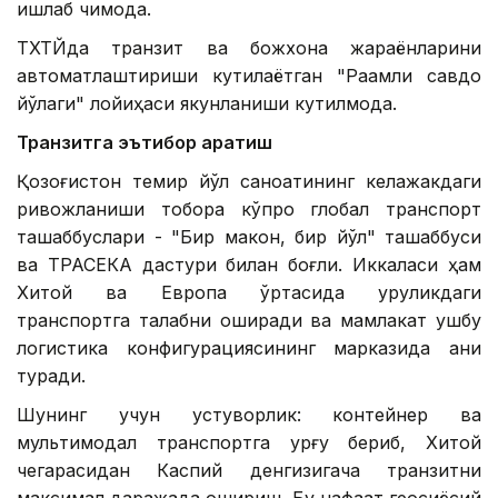
ишлаб чиқмоқда.
ТХТЙда транзит ва божхона жараёнларини
автоматлаштириши кутилаётган "Рақамли савдо
йўлаги" лойиҳаси якунланиши кутилмоқда.
Транзитга эътибор қаратиш
Қозоғистон темир йўл саноатининг келажакдаги
ривожланиши тобора кўпроқ глобал транспорт
ташаббуслари - "Бир макон, бир йўл" ташаббуси
ва ТРАСЕКА дастури билан боғлиқ. Иккаласи ҳам
Хитой ва Европа ўртасида қуруқликдаги
транспортга талабни оширади ва мамлакат ушбу
логистика конфигурациясининг марказида аниқ
туради.
Шунинг учун устуворлик: контейнер ва
мультимодал транспортга урғу бериб, Хитой
чегарасидан Каспий денгизигача транзитни