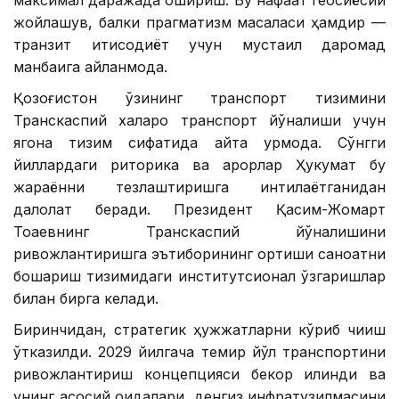
максимал даражада ошириш. Бу нафақат геосиёсий
жойлашув, балки прагматизм масаласи ҳамдир —
транзит иқтисодиёт учун мустақил даромад
манбаига айланмоқда.
Қозоғистон ўзининг транспорт тизимини
Транскаспий халқаро транспорт йўналиши учун
ягона тизим сифатида қайта қурмоқда. Сўнгги
йиллардаги риторика ва қарорлар Ҳукумат бу
жараённи тезлаштиришга интилаётганидан
далолат беради. Президент Қасим-Жомарт
Тоқаевнинг Транскаспий йўналишини
ривожлантиришга эътиборининг ортиши саноатни
бошқариш тизимидаги институтсионал ўзгаришлар
билан бирга келади.
Биринчидан, стратегик ҳужжатларни кўриб чиқиш
ўтказилди. 2029 йилгача темир йўл транспортини
ривожлантириш концепцияси бекор қилинди ва
унинг асосий қоидалари, денгиз инфратузилмасини