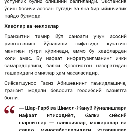
устунлик бўлиб қолишини белгилайди. Экстенсив
ўсиш босқичи асосан тугади ва яна бир қийинчилик
пайдо бўлмоқда.
Хавфлар ва чекловлар
Транзитни темир йўл саноати учун асосий
ривожланиш йўналиши сифатида кузатиш
мантиқан тўғри кўринади, аммо бу хавфлардан
холи эмас. Бу нафақат инфратузилманинг ички
самарадорлиги, балки Қозоғистон назоратидан
ташқаридаги омиллар ҳам масаласидир.
Сиёсатшунос Ғазиз Абишевнинг таъкидлашича,
транзит модели бевосита геосиёсий вазиятга
боғлиқ.
— Шарқ-Ғарб ва Шимол-Жануб йўналишлари
нафақат иқтисодиёт, балки сиёсий
шароитлар — санксиялар, можаролар ва
савдо муносабатларидаги ўзгаришлар