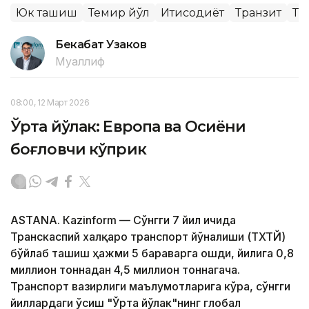
Юк ташиш
Темир йўл
Иқтисодиёт
Транзит
Тр
Бекабат Узаков
Муаллиф
08:00, 12 Март 2026
Ўрта йўлак: Европа ва Осиёни
боғловчи кўприк
ASTANА. Кazinform — Сўнгги 7 йил ичида
Транскаспий халқаро транспорт йўналиши (ТХТЙ)
бўйлаб ташиш ҳажми 5 бараварга ошди, йилига 0,8
миллион тоннадан 4,5 миллион тоннагача.
Транспорт вазирлиги маълумотларига кўра, сўнгги
йиллардаги ўсиш "Ўрта йўлак"нинг глобал