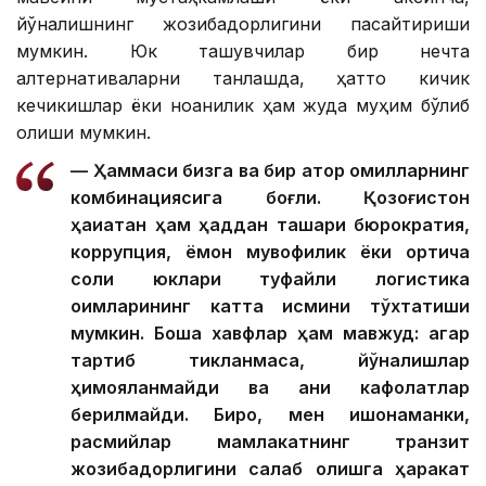
йўналишнинг жозибадорлигини пасайтириши
мумкин. Юк ташувчилар бир нечта
алтернативаларни танлашда, ҳатто кичик
кечикишлар ёки ноаниқлик ҳам жуда муҳим бўлиб
қолиши мумкин.
— Ҳаммаси бизга ва бир қатор омилларнинг
комбинациясига боғлиқ. Қозоғистон
ҳақиқатан ҳам ҳаддан ташқари бюрократия,
коррупция, ёмон мувофиқлик ёки ортиқча
солиқ юклари туфайли логистика
оқимларининг катта қисмини тўхтатиши
мумкин. Бошқа хавфлар ҳам мавжуд: агар
тартиб тикланмаса, йўналишлар
ҳимояланмайди ва аниқ кафолатлар
берилмайди. Бироқ, мен ишонаманки,
расмийлар мамлакатнинг транзит
жозибадорлигини сақлаб қолишга ҳаракат