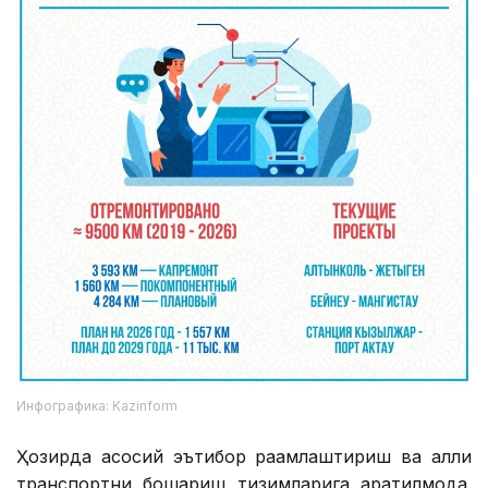
Инфографика: Kazinform
Ҳозирда асосий эътибор рақамлаштириш ва ақлли
транспортни бошқариш тизимларига қаратилмоқда.