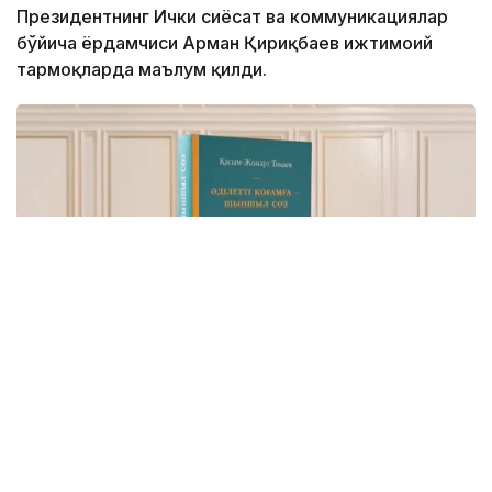
Президентнинг Ички сиёсат ва коммуникациялар
бўйича ёрдамчиси Арман Қириқбаев ижтимоий
тармоқларда маълум қилди.
Фото: видеодан скриншот
Бу — Давлат раҳбарининг Қозоғистонни адолатли,
хавфсиз ва гуллаб-яшнаётган мамлакатга
айлантириш бўйича буюк идеалининг сўз билан