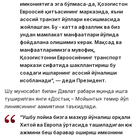
имкониятига эга бўлмаса-да, Қозоғистон
Евроосиё қитъасининг марказида, яъни
асосий транзит йўллари кесишмасида
жойлашган. Бу - катта афзаллик ва биз
ундан мамлакат манфаатлари йўлида
фойдалана олишимиз керак. Мақсад ва
манфаатларимизга мувофиқ,
Қозоғистонни Евроосиёнинг транспорт
маркази сифатида шакллантириш бу
соҳадаги ишларнинг асосий йўналиши
ҳисобланади”, — деди Президент.
Шу муносабат билан Давлат раҳбари яқинда ишга
туширилган янги «Достық – Мойынты» темир йўл
линиясининг аҳамиятини таъкидлади.
“Ушбу лойиҳа бизга мазкур йўналиш орқали
Хитой ва Европа ўртасида ташиладиган юк
ҳажмини беш баравар ошириш имконини