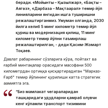
беради. «Мойынты – Қызылжар», «Бақты –
Аягөз», «Дарбаза – Мақтаарал» темир йўл
линияларини янгидан ишга туширишни
режалаштирганмиз. Умуман олганда, 2030
йилга келиб 5 минг километр темир йўл
қуриш ва модернизация қилиш, 11 минг
километр темир йўлни таъмирлаш
режалаштирилган, - деди Қасим-Жомарт
Тоқаев.
Давлат раҳбарининг сўзларига кўра, пойтахт ва
ғарбий минтақалар орасидаги масофани 500
километрдан ортиққа қисқартирадиган "Марказ-
Ғарб" темир йўлининг қурилиши катта стратегик
аҳамиятга эга.
“Биз мамлакат чегараларидан
ташқаридаги ҳудудларни қамраб олувчи
кенг кўламли транспорт тизимини