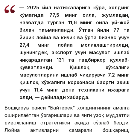
— 2025 йил натижаларига кўра, холдинг
кўмагида 77,5 минг оила, жумладан,
навбатда турган 11,6 минг оила уй-жой
билан таъминланди. Ўтган йили 77 та
йирик лойиҳа ва кичик ва ўрта бизнес учун
27,4 минг лойиҳа молиялаштирилди,
шунингдек, экспорт учун маҳсулот ишлаб
чиқарадиган 131 та тадбиркор қўллаб-
қувватланди. Қишлоқ хўжалиги
маҳсулотларини ишлаб чиқарувчи 7,2 минг
қишлоқ хўжалиги корхонаси баҳорги экиш
учун 11,4 минг дона техникани ижарага
олди, — дейилади хабарда.
Бошқарув раиси “Байтерек” холдингининг амалга
оширилаётган ўзгаришлари ва янги узоқ муддатли
ривожланиш стратегияси ҳақида сўзлаб берди.
Лойиҳа активларни самарали бошқариш,