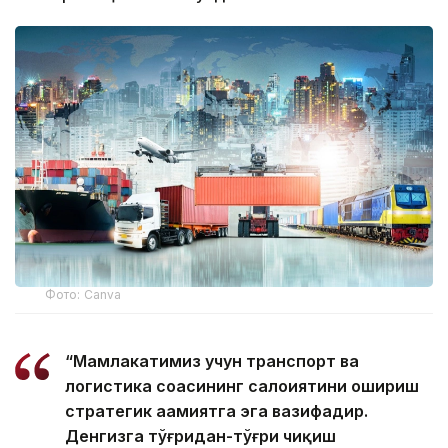
Фото: Canva
“Мамлакатимиз учун транспорт ва
логистика соҳасининг салоҳиятини ошириш
стратегик аҳамиятга эга вазифадир.
Денгизга тўғридан-тўғри чиқиш