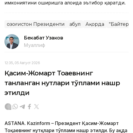
имкониятини оширишга алоҳида эътибор қаратди.
Қозоғистон Президенти
Қабул
Ақорда
"Байтере
Бекабат Узаков
Муаллиф
12:35, 05 Август 2026
Қасим-Жомарт Тоқаевнинг
танланган нутқлари тўплами нашр
этилди
ASTANА. Кazinform – Президент Қасим-Жомарт
Тоқаевнинг нутқлари тўплами нашр этилди. Бу ҳақда