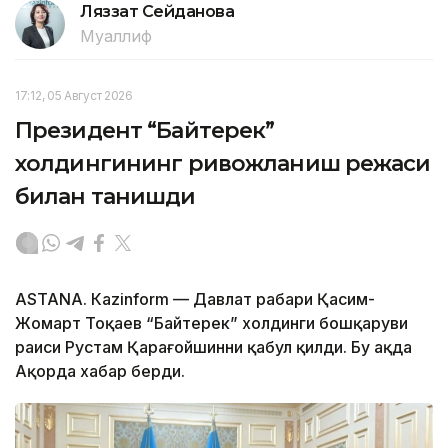
Ляззат Сейданова
Муаллиф
17:12, 05 Август 2026
Президент “Байтерек”
холдингининг ривожланиш режаси
билан танишди
ASTANА. Каzinform — Давлат раҳбари Қасим-
Жомарт Тоқаев “Байтерек” холдинги бошқаруви
раиси Рустам Қарағойшинни қабул қилди. Бу ҳақда
Ақорда хабар берди.