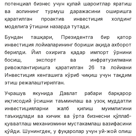
потенциал бизнес учун қулай шароитлар яратиш
ва аҳолининг турмуш даражасини оширишга
қаратилган проактив инвестиция холдинг
моделига ўтишни назарда тутади.
Бундан ташқари, Президентга бир қатор
инвестиция лойиҳаларининг бориши ҳақида ахборот
берилди. Йил охирига қадар импорт ўрнини
босиш, экспорт ва инфратузилмани
ривожлантиришга қаратилган 26 та лойиҳани
Инвестиция кенгашига кўриб чиқиш учун тақдим
этиш режалаштирилган.
Учрашув якунида Давлат раҳбари барқарор
иқтисодий ўсишни таъминлаш ва узоқ муддатли
инвестицияларни жалб қилиш муҳимлигини
таъкидлади ва кичик ва ўрта бизнесни қўллаб-
қувватлаш механизмини мустаҳкамлаш вазифасини
қўйди. Шунингдек, у фуқаролар учун уй-жой олиш