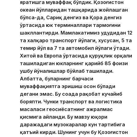
яратишга муваффақ бўлдик. Қозоғистон
океан йўлларидан ташқарида жойлашган
бўлса-да, Сариқ денгиз ва Қора денгиз
ўртасида юк терминаллари тармоғини
шакллантирди. Мамлакатимиз ҳудудидан 12
та халқаро транспорт йўлаги, хусусан, 5 та
темир йўл ва 7 та автомобил йўлаги ўтади.
Хитой ва Европа ўртасида қуруқлик орқали
ташиладиган юкларнинг қарийб 85 фоизи
ушбу йўналишлар бўйлаб ташилади.
Албатта, буларнинг барчаси
муваффақиятга эришиш осон бўлади
дегани эмас. Бу соҳада рақобат кучайиб
боряпти. Чунки транспорт ва логистика
масаласи геосиёсатнинг ажралмас
қисмига айланди. Бу мавзу юқори
даражадаги музокаралар кун тартибига
қатъий кирди. Шунинг учун бу Қозоғистон