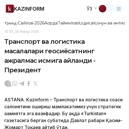
KAZINFORM
ЎЗ
Сайлов-2026
Ақорда
Тайинлов
Ҳодиса
Қонун ва интизо
Тренд:
10:39, 05 Январ 2026
Транспорт ва логистика
масалалари геосиёсатнинг
ажралмас қисмига айланди -
Президент
ASTANA. Kazinform – Транспорт ва логистика соҳаси
салоҳиятини ошириш мамлакатимиз учун стратегик
аҳамиятга эга вазифадир. Бу ҳақда «Turkistan»
газетасига берган суҳбатида Давлат раҳбари Қасим-
Жомарт Тоқаев айтиб ўтди.