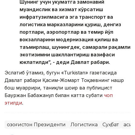
Шунинг учун ҳукуматга замонавий
муҳандислик ва хизмат кўрсатиш
инфратузилмасига эга транспорт ва
логистика марказларини қуриш, денгиз
портлари, аэропортлар ва темир йўл
вокзалларини модернизация қилиш ва
таъмирлаш, шунингдек, самарали рақамли
экотизимни шакллантириш вазифаси
юклатилди”, - деди Давлат раҳбари.
Эслатиб ўтамиз, бугун «Turkistan» газетасида
Давлат раҳбари Қасим-Жомарт Тоқаевнинг нашр
бош муҳаррири, таниқли шоир ва публицист
Бауржан Бабажанул билан катта суҳбати
чоп
этилди
.
Қозоғистон Президенти
Логистика
Суҳбат
Қаси