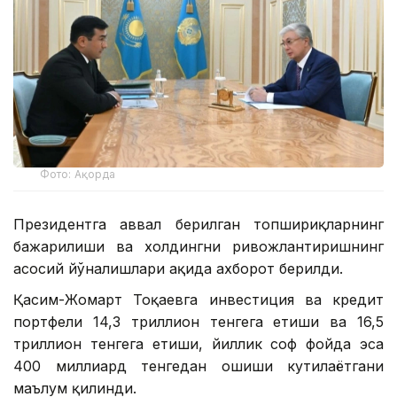
Фото: Ақорда
Президентга аввал берилган топшириқларнинг
бажарилиши ва холдингни ривожлантиришнинг
асосий йўналишлари ҳақида ахборот берилди.
Қасим-Жомарт Тоқаевга инвестиция ва кредит
портфели 14,3 триллион тенгега етиши ва 16,5
триллион тенгега етиши, йиллик соф фойда эса
400 миллиард тенгедан ошиши кутилаётгани
маълум қилинди.