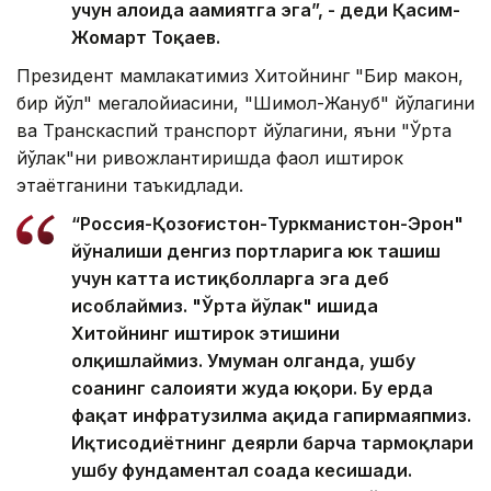
учун алоҳида аҳамиятга эга”, - деди Қасим-
Жомарт Тоқаев.
Президент мамлакатимиз Хитойнинг "Бир макон,
бир йўл" мегалойиҳасини, "Шимол-Жануб" йўлагини
ва Транскаспий транспорт йўлагини, яъни "Ўрта
йўлак"ни ривожлантиришда фаол иштирок
этаётганини таъкидлади.
“Россия-Қозоғистон-Туркманистон-Эрон"
йўналиши денгиз портларига юк ташиш
учун катта истиқболларга эга деб
ҳисоблаймиз. "Ўрта йўлак" ишида
Хитойнинг иштирок этишини
олқишлаймиз. Умуман олганда, ушбу
соҳанинг салоҳияти жуда юқори. Бу ерда
фақат инфратузилма ҳақида гапирмаяпмиз.
Иқтисодиётнинг деярли барча тармоқлари
ушбу фундаментал соҳада кесишади.