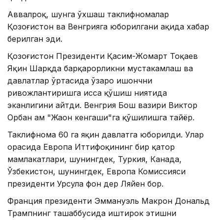
Аввалроқ, шунга ўхшаш таклифномалар
Қозоғистон ва Венгрияга юборилгани ҳақида хабар
берилган эди.
Қозоғистон Президенти Қасим-Жомарт Тоқаев
Яқин Шарқда барқарорликни мустаҳкамлаш ва
давлатлар ўртасида ўзаро ишончни
ривожлантиришга ҳисса қўшиш ниятида
эканлигини айтди. Венгрия Бош вазири Виктор
Орбан ҳам "Жаҳон кенгаши"га қўшилишга тайёр.
Таклифнома 60 га яқин давлатга юборилди. Улар
орасида Европа Иттифоқининг бир қатор
мамлакатлари, шунингдек, Туркия, Канада,
Ўзбекистон, шунингдек, Европа Комиссияси
президенти Урсула фон дер Ляйен бор.
Франция президенти Эммануэль Макрон Дональд
Трампнинг ташаббусида иштирок этишни