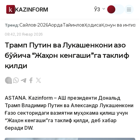
KAZINFORM
ЎЗ
Сайлов-2026
Ақорда
Тайинлов
Ҳодиса
Қонун ва интизо
Тренд:
08:42, 20 Январ 2026
Трамп Путин ва Лукашенкони Ғазо
бўйича “Жаҳон кенгаши”га таклиф
қилди
ASTANA. Kazinform – АҚШ президенти Дональд
Трамп Владимир Путин ва Александр Лукашенкони
Ғазо секторидаги вазиятни муҳокама қилиш учун
“Жаҳон кенгаши”га таклиф қилди, деб хабар
беради DW.