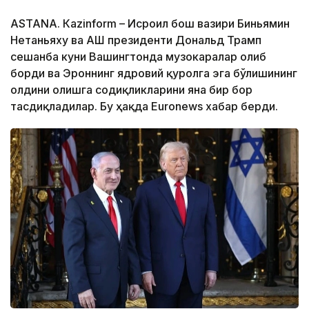
ASTANА. Кazinform – Исроил бош вазири Биньямин
Нетаньяху ва АҚШ президенти Дональд Трамп
сешанба куни Вашингтонда музокаралар олиб
борди ва Эроннинг ядровий қуролга эга бўлишининг
олдини олишга содиқликларини яна бир бор
тасдиқладилар. Бу ҳақда Euronews хабар берди.