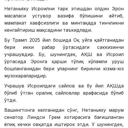
Нетаньяху Исроилни тарк этишдан олдин Эрон
масаласи устувор вазифа бўлишини айтиб,
мамлакат хавфсизлиги ва минтақада тинчликни
кенгайтириш мақсадини таъкидлади.
Бу Трамп 2025 йил бошида Оқ уйга қайтганидан
бери икки раҳбар ўртасидаги саккизинчи
учрашувдир. Бу, шунингдек, АҚШ ва Исроил
ўртасида Эронга қарши тўлиқ кўламли уруш
бошланганидан бери уларнинг биринчи юзма-юз
музокараларидир.
Учрашув Исроилдаги сайлов ва бу йил АҚШда
бўлиб ўтган оралиқ сайловлар арафасида бўлиб
ўтди.
Вашингтонга келганидан сўнг, Нетаньяху марҳум
сенатор Линдси Грем хотирасига бағишланган
ёпиқ кечки овқатда иштирок этди. У шунингдек,