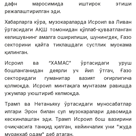
дафн маросимида иштирок этиши
режалаштирилган эди.
Хабарларга кўра, музокараларда Исроил ва Ливан
ўртасидаги АҚШ томонидан қўллаб-қувватланган
келишувнинг амалга оширилиши, шунингдек, Ғазо
секторини қайта тиклашдаги сустлик муҳокама
қилинган.
Исроил ва “ХАМАС” ўртасидаги уруш
бошланганидан деярли уч йил ўтгач, Ғазо
секторидаги гуманитар вазият оғирлигича
қолмоқда. Исроил минтақага мунтазам равишда
ҳужумлар уюштириб келмоқда.
Трамп ва Нетаньяху ўртасидаги муносабатлар
илгари Эрон билан сулҳ музокаралари давомида
кескинлашган эди. Трамп Исроил бош вазирини
очиқчасига танқид қилган, кейинчалик уни "жуда
мураккаб одам" деб атаган.