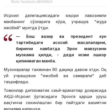
Фото: Facebook_NEWSMAX
Исроил делегациясидаги юқори лавозимли
манбанинг сўзларига кўра, учрашув "жуда
ижобий" муҳитда ўтди.
— Бош вазир ва президент кун
тартибидаги асосий масалаларни,
биринчи навбатда Эрон мавзусини
муҳокама қилди, - деди исми ошкор
қилинмаган манба.
Музокаралар тахминан 90 дақиқа давом этди. Оқ
уй учрашувни "ижобий ва самарали" деб
таърифлади.
Томонлар дипломатик саъй-ҳаракатлар доирасида
АҚШ-Исроил ўртасидаги Эронга қарши уруш
вақтинча секинлашган бир пайтдаги вазиятни
муҳокама қилишди.