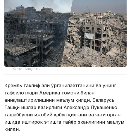
Фото: Анадолы
Кремль таклиф ҳали ўрганилаётганини ва унинг
тафсилотлари Америка томони билан
аниқлаштирилишини маълум қилди. Беларусь
Ташқи ишлар вазирлиги Александр Лукашенко
ташаббусни ижобий қабул қилгани ва янги орган
ишида иштирок этишга тайёр эканлигини маълум
қилди.