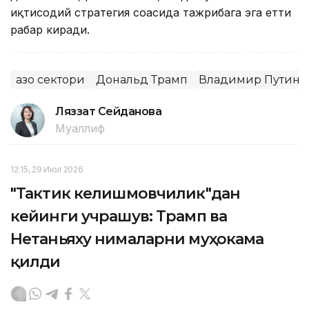
иқтисодий стратегия соҳасида тажрибага эга етти
раҳбар киради.
Ғазо сектори
Дональд Трамп
Владимир Путин
Ляззат Сейданова
Муаллиф
12:15, 29 Июл 2026
"Тактик келишмовчилик"дан
кейинги учрашув: Трамп ва
Нетаньяху нималарни муҳокама
қилди