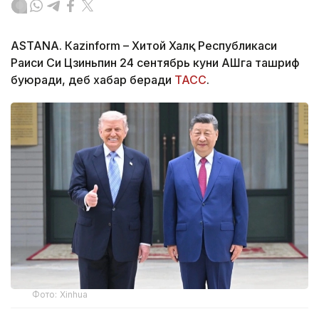
ASTANА. Кazinform – Хитой Халқ Республикаси
Раиси Си Цзиньпин 24 сентябрь куни АҚШга ташриф
буюради, деб хабар беради
ТАСС
.
Фото: Xinhua