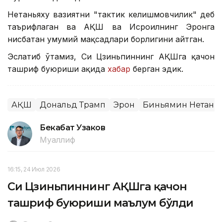
Нетаньяху вазиятни "тактик келишмовчилик" деб
таърифлаган ва АҚШ ва Исроилнинг Эронга
нисбатан умумий мақсадлари борлигини айтган.
Эслатиб ўтамиз, Си Цзиньпиннинг АҚШга қачон
ташриф буюриши ҳақида
хабар
берган эдик.
АҚШ
Дональд Трамп
Эрон
Биньямин Нетанья
Бекабат Узаков
Муаллиф
16:15, 24 Июл 2026
Си Цзиньпиннинг АҚШга қачон
ташриф буюриши маълум бўлди