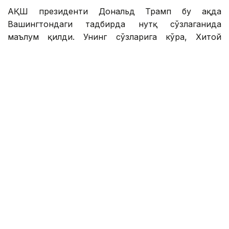
АҚШ президенти Дональд Трамп бу ҳақда
Вашингтондаги тадбирда нутқ сўзлаганида
маълум қилди. Унинг сўзларига кўра, Хитой
раҳбарининг ташрифи 24 сентябрь куни бошланади.
Бўлажак ташриф икки мамлакат раҳбарларининг
май ойида Хитойда бўлиб ўтган учрашувига
жавобан ташкил этилмоқда. Эслатиб ўтамиз,
Дональд Трамп 14-15 май кунлари Пекинга
ташриф буюрган ва Хитой Раиси билан
музокаралар олиб борган.
Июнь ойи бошида АҚШ давлат котиби Марко
Рубио май ойидаги ташриф ҳеч қандай амалий
натижа бермаганини айтган эди. Шунингдек, у
музокараларнинг асосий мақсади дунёнинг икки
йирик давлати раҳбарлари ўртасида тўғридан-
тўғри фикр алмашиш эканлигини таъкидлади.