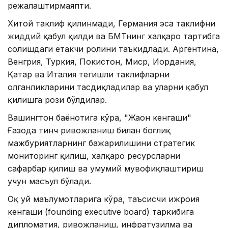
режалаштирмаяпти.
Хитой таклиф қилинмади, Германия эса таклифни
жиддий қабул қилди ва БМТнинг халқаро тартибга
солишдаги етакчи ролини таъкидлади. Аргентина,
Венгрия, Туркия, Покистон, Миср, Иордания,
Қатар ва Италия тегишли таклифларни
олганликларини тасдиқладилар ва уларни қабул
қилишга рози бўлдилар.
Вашингтон баёнотига кўра, "Жаҳон кенгаши"
Ғазода тинч ривожланиш билан боғлиқ
мажбуриятларнинг бажарилишини стратегик
мониторинг қилиш, халқаро ресурсларни
сафарбар қилиш ва умумий мувофиқлаштириш
учун масъул бўлади.
Оқ уй маълумотларига кўра, таъсисчи ижроия
кенгаши (founding executive board) таркибига
дипломатия, ривожланиш, инфратузилма ва