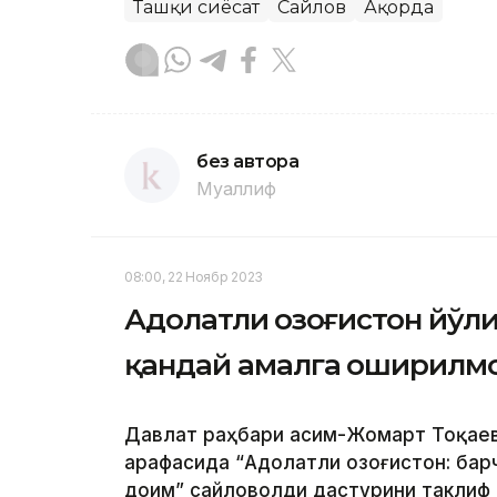
Ташқи сиёсат
Сайлов
Ақорда
без автора
Муаллиф
08:00, 22 Ноябр 2023
Адолатли Қозоғистон йўл
қандай амалга оширилм
Давлат раҳбари Қасим-Жомарт Тоқаев
арафасида “Адолатли Қозоғистон: барч
доим” сайловолди дастурини таклиф 