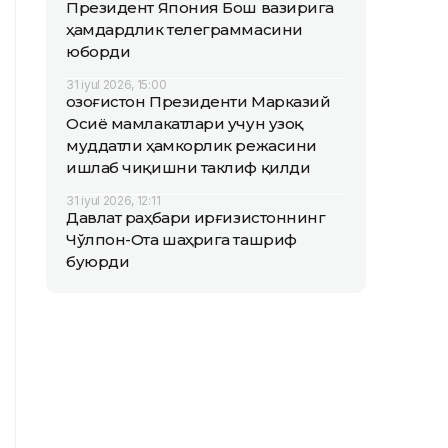
Президент Япония Бош вазирига
ҳамдардлик телеграммасини
юборди
31 iyul 2026, 15:00
Қозоғистон Президенти Марказий
Осиё мамлакатлари учун узоқ
муддатли ҳамкорлик режасини
ишлаб чиқишни таклиф қилди
31 iyul 2026, 12:11
Давлат раҳбари Қирғизистоннинг
Чўлпон-Ота шаҳрига ташриф
буюрди