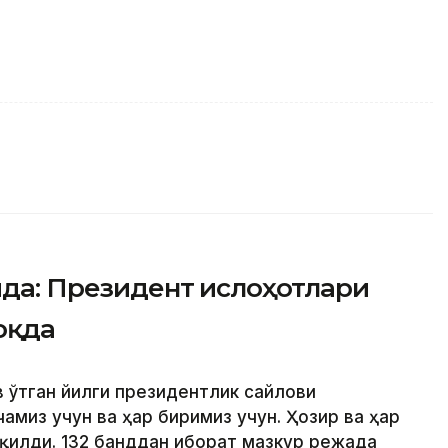
ида: Президент ислоҳотлари
оқда
 ўтган йилги президентлик сайлови
амиз учун ва ҳар биримиз учун. Ҳозир ва ҳар
қилди. 132 банддан иборат мазкур режада