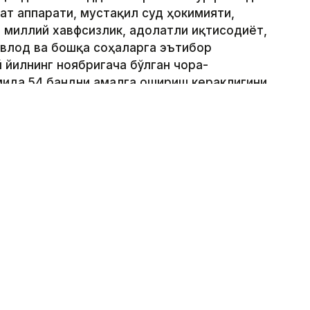
ат аппарати, мустақил суд ҳокимияти,
 миллий хавфсизлик, адолатли иқтисодиёт,
авлод ва бошқа соҳаларга эътибор
 йилнинг ноябригача бўлган чора-
мида 54 бандни амалга ошириш кераклигини
берган қандай муҳим топшириқлар
ётига қандай таъсир қилди – келинг,