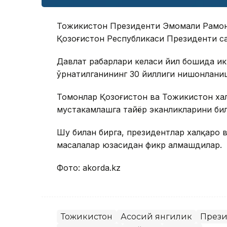
Тожикистон Президенти Эмомали Раҳмо
Қозоғистон Республикаси Президенти са
Давлат раҳбарлари келаси йил бошида и
ўрнатилганининг 30 йиллиги нишонлани
Томонлар Қозоғистон ва Тожикистон хал
мустаҳкамлашга тайёр эканликларини би
Шу билан бирга, президентлар халқаро 
масалалар юзасидан фикр алмашдилар.
Фото: akorda.kz
Тожикистон
Асосий янгилик
Прези