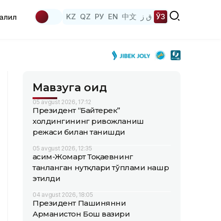
KZ
QZ
РУ
EN
中文
ق ز
ЎЗ
аҳлил
Мавзуга оид
05 avgust 2026, 17:12
Президент “Байтерек”
холдингининг ривожланиш
режаси билан танишди
05 avgust 2026, 12:35
Қасим-Жомарт Тоқаевнинг
танланган нутқлари тўплами нашр
этилди
04 avgust 2026, 18:05
Президент Пашинянни
Арманистон Бош вазири