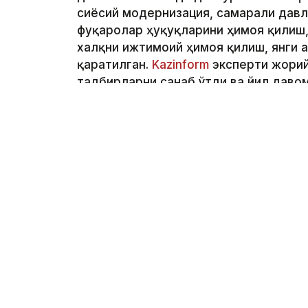
сиёсий модернизация, самарали давл
фуқаролар ҳуқуқларини ҳимоя қилиш,
халқни ижтимоий ҳимоя қилиш, янги 
қаратилган.
Kazinform
эксперти жорий
тадбирларни санаб ўтди ва йил даво
аниқлади. Бир йил аввал Президент 
бажарилди, улар қозоғистонликлар ҳа
биргаликда кўрамиз.