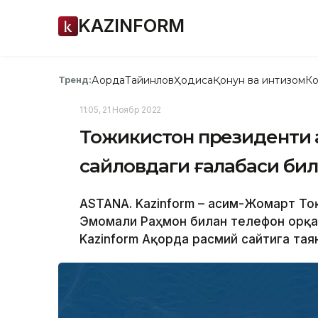
KAZINFORM
Ақорда
Тайинлов
Ҳодиса
Қонун ва интизом
Ко
Тренд:
11:05, 21 Ноябр 2022
Тожикистон президенти 
сайловдаги ғалабаси би
ASTANA. Kazinform – Қасим-Жомарт Т
Эмомали Раҳмон билан телефон орқа
Kazinform Ақорда расмий сайтига тая