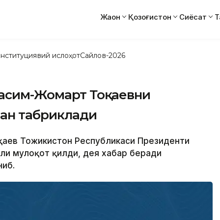
Жаҳон
Қозоғистон
Сиёсат
Т
нституциявий ислоҳот
Сайлов-2026
Қасим-Жомарт Тоқаевни
лан табриклади
оқаев Тожикистон Республикаси Президенти
ли мулоқот қилди, дея хабар беради
ниб.