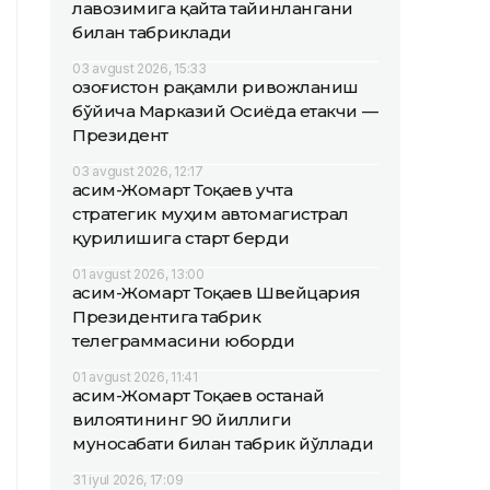
лавозимига қайта тайинлангани
билан табриклади
03 avgust 2026, 15:33
Қозоғистон рақамли ривожланиш
бўйича Марказий Осиёда етакчи —
Президент
03 avgust 2026, 12:17
Қасим-Жомарт Тоқаев учта
стратегик муҳим автомагистрал
қурилишига старт берди
01 avgust 2026, 13:00
Қасим-Жомарт Тоқаев Швейцария
Президентига табрик
телеграммасини юборди
01 avgust 2026, 11:41
Қасим-Жомарт Тоқаев Қостанай
вилоятининг 90 йиллиги
муносабати билан табрик йўллади
31 iyul 2026, 17:09