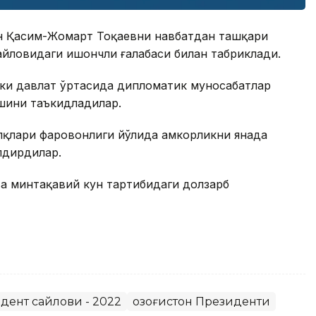
н Қасим-Жомарт Тоқаевни навбатдан ташқари
йловидаги ишончли ғалабаси билан табриклади.
кки давлат ўртасида дипломатик муносабатлар
шини таъкидладилар.
қлари фаровонлиги йўлида ҳамкорликни янада
лдирдилар.
ва минтақавий кун тартибидаги долзарб
дент сайлови - 2022
Қозоғистон Президенти