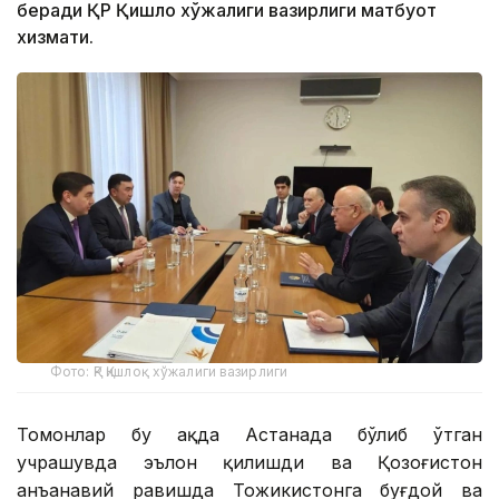
беради ҚР Қишлоқ хўжалиги вазирлиги матбуот
хизмати.
Фото: ҚР Қишлоқ хўжалиги вазирлиги
Томонлар бу ҳақда Астанада бўлиб ўтган
учрашувда эълон қилишди ва Қозоғистон
анъанавий равишда Тожикистонга буғдой ва