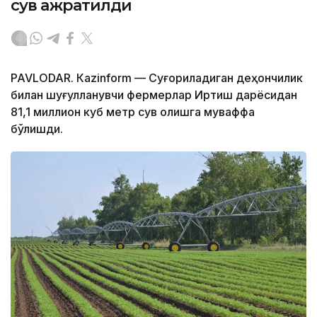
сув ажратилди
PAVLODAR. Кazinform — Суғориладиган деҳқончилик
билан шуғулланувчи фермерлар Иртиш дарёсидан
81,1 миллион куб метр сув олишга муваффақ
бўлишди.