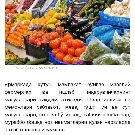
Фото: Астана ҳокимлиги
Ярмаркада бутун мамлакат бўйлаб маҳаллий
фермерлар ва ишлаб чиқарувчиларнинг
маҳсулотлари тақдим этилади. Шаҳар аҳолиси ва
меҳмонлари сабзавот, мева, гўшт, ун ва сут
маҳсулотлари, нон ва бўғирсоқ, табиий шарбатлар,
мураббо бошқа ноз-неъматларни қулай нархларда
сотиб олишлари мумкин.