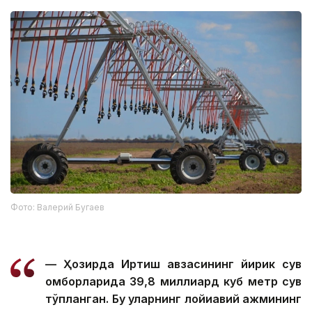
Фото: Валерий Бугаев
— Ҳозирда Иртиш ҳавзасининг йирик сув
омборларида 39,8 миллиард куб метр сув
тўпланган. Бу уларнинг лойиҳавий ҳажмининг