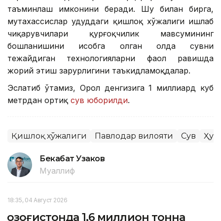
таъминлаш имконини беради. Шу билан бирга,
мутахассислар ҳудуддаги қишлоқ хўжалиги ишлаб
чиқарувчилари қурғоқчилик мавсумининг
бошланишини ҳисобга олган ҳолда сувни
тежайдиган технологияларни фаол равишда
жорий этиш зарурлигини таъкидламоқдалар.
Эслатиб ўтамиз, Орол денгизига 1 миллиард куб
метрдан ортиқ
сув юборилди
.
Қишлоқ хўжалиги
Павлодар вилояти
Сув
Ҳуд
Бекабат Узаков
Муаллиф
18:35, 04 Август 2026
Қозоғистонда 1,6 миллион тонна