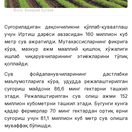
Фото: Валерий Бугаев
Суғориладиган деҳқончиликни қўллаб-қувватлаш
учун Иртиш дарёси ҳавзасидан 160 миллион куб
метр сув ажратилди. Мутахассисларнинг фикрига
кўра, мазкур ҳажм маҳаллий қишлоқ хўжалиги
ишлаб чиқарувчиларининг эҳтиёжларини тўлиқ
қоплайди.
Сув фойдаланувчиларининг дастлабки
маълумотларига кўра, ҳудудда режалаштирилган
суғориш майдони 86,6 минг гектарни ташкил
этади. Режалаштирилган сув олиш ҳажми 152
миллион кубометрни ташкил этади. Бугунги кунга
қадар фермерлар 70 минг гектардан ортиқ ерни
суғориш учун 81,1 миллион куб метр сув олишга
муваффақ бўлишди.