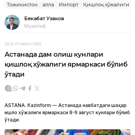
Тожикистон
Ғалла
Импорт
Қишлоқ хўжалиги
Бекабат Узаков
Муаллиф
20:10, 07 Август 2026
Астанада дам олиш кунлари
қишлоқ хўжалиги ярмаркаси бўлиб
ўтади
ASTANА. Кazinform — Астанада навбатдаги шаҳар
қишлоқ хўжалиги ярмаркаси 8-9 август кунлари бўлиб
ўтади.