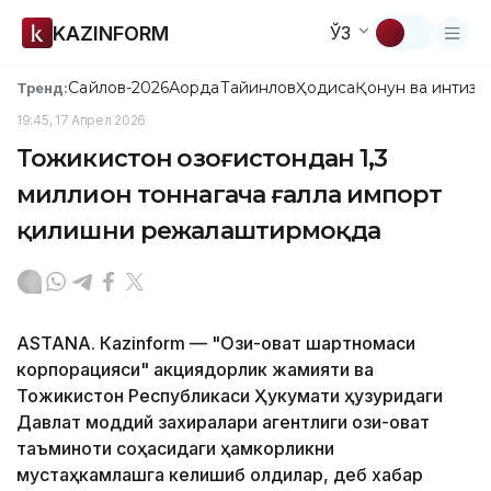
KAZINFORM
ЎЗ
Сайлов-2026
Ақорда
Тайинлов
Ҳодиса
Қонун ва интизо
Тренд:
19:45, 17 Апрел 2026
Тожикистон Қозоғистондан 1,3
миллион тоннагача ғалла импорт
қилишни режалаштирмоқда
ASTANА. Кazinform — "Озиқ-овқат шартномаси
корпорацияси" акциядорлик жамияти ва
Тожикистон Республикаси Ҳукумати ҳузуридаги
Давлат моддий захиралари агентлиги озиқ-овқат
таъминоти соҳасидаги ҳамкорликни
мустаҳкамлашга келишиб олдилар, деб хабар