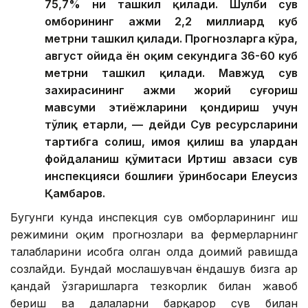
75,7% ни ташкил қилади. Шулби сув
омборининг ҳажми 2,2 миллиард куб
метрни ташкил қилади. Прогнозларга кўра,
август ойида ён оқим секундига 36-60 куб
метрни ташкил қилади. Мавжуд сув
захирасининг ҳажми жорий суғориш
мавсуми эҳтиёжларини қондириш учун
тўлиқ етарли, — дейди Сув ресурсларини
тартибга солиш, ҳимоя қилиш ва улардан
фойдаланиш қўмитаси Иртиш ҳавзаси сув
инспекцияси бошлиғи ўринбосари Елеусиз
Қамбаров.
Бугунги кунда инспекция сув омборларининг иш
режимини оқим прогнозлари ва фермерларнинг
талабларини ҳисобга олган ҳолда доимий равишда
созлайди. Бундай мослашувчан ёндашув бизга ҳар
қандай ўзгаришларга тезкорлик билан жавоб
бериш ва далаларни барқарор сув билан