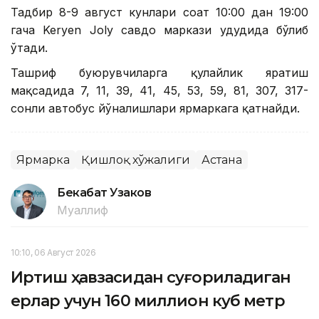
Тадбир 8-9 август кунлари соат 10:00 дан 19:00
гача Keryen Joly савдо маркази ҳудудида бўлиб
ўтади.
Ташриф буюрувчиларга қулайлик яратиш
мақсадида 7, 11, 39, 41, 45, 53, 59, 81, 307, 317-
сонли автобус йўналишлари ярмаркага қатнайди.
Ярмарка
Қишлоқ хўжалиги
Астана
Бекабат Узаков
Муаллиф
10:10, 06 Август 2026
Иртиш ҳавзасидан суғориладиган
ерлар учун 160 миллион куб метр