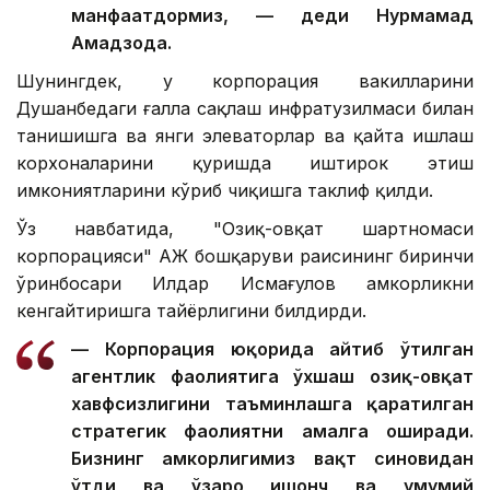
манфаатдормиз, — деди Нурмаҳмад
Аҳмадзода.
Шунингдек, у корпорация вакилларини
Душанбедаги ғалла сақлаш инфратузилмаси билан
танишишга ва янги элеваторлар ва қайта ишлаш
корхоналарини қуришда иштирок этиш
имкониятларини кўриб чиқишга таклиф қилди.
Ўз навбатида, "Озиқ-овқат шартномаси
корпорацияси" АЖ бошқаруви раисининг биринчи
ўринбосари Илдар Исмағулов ҳамкорликни
кенгайтиришга тайёрлигини билдирди.
— Корпорация юқорида айтиб ўтилган
агентлик фаолиятига ўхшаш озиқ-овқат
хавфсизлигини таъминлашга қаратилган
стратегик фаолиятни амалга оширади.
Бизнинг ҳамкорлигимиз вақт синовидан
ўтди ва ўзаро ишонч ва умумий