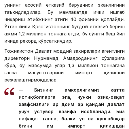
уннинг асосий етказиб берувчиси эканлигини
таъкидладилар. Бу мамлакатда ички ишлаб
чиқариш эҳтиёжнинг атиги 40 фоизини қоплайди.
Ўтган йили Қозоғистоннинг буғдой етказиб бериш
ҳажми 1,2 миллион тоннага етди, бу сўнгги беш йил
ичида рекорд кўрсаткичдир.
Тожикистон Давлат моддий захиралари агентлиги
директори Нурмаҳмад Аҳмадзоданинг сўзларига
кўра, бу мавсумда улар 1,3 миллион тоннагача
ғалла маҳсулотларини импорт қилишни
режалаштирмоқдалар.
— Бизнинг ҳамкорлигимиз катта
истиқболларга эга, чунки озиқ-овқат
хавфсизлиги ҳар доим ҳар қандай давлат
учун устувор вазифа ҳисобланади. Биз
нафақат ғалла, балки ун ва кунгабоқар
ёғини ҳам импорт қилишдан