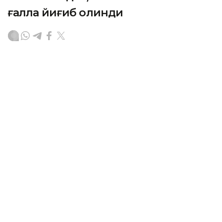
ғалла йиғиб олинди
ASTANА. Кazinform – Мамлакатнинг бир қатор
ҳудудларида ҳосил йиғим-терими бошланди.
Бугунги кунга қадар 1,6 миллион тонна ғалла йиғиб
олинди, ўртача ҳосилдорлик гектарига 19,1
центнерни ташкил этди.