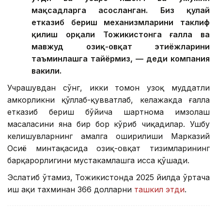
мақсадларга асосланган. Биз қулай
етказиб бериш механизмларини таклиф
қилиш орқали Тожикистонга ғалла ва
мавжуд озиқ-овқат эҳтиёжларини
таъминлашга тайёрмиз, — деди компания
вакили.
Учрашувдан сўнг, икки томон узоқ муддатли
ҳамкорликни қўллаб-қувватлаб, келажакда ғалла
етказиб бериш бўйича шартнома имзолаш
масаласини яна бир бор кўриб чиқадилар. Ушбу
келишувларнинг амалга оширилиши Марказий
Осиё минтақасида озиқ-овқат тизимларининг
барқарорлигини мустаҳкамлашга ҳисса қўшади.
Эслатиб ўтамиз, Тожикистонда 2025 йилда ўртача
иш ҳақи тахминан 366 долларни
ташкил этди
.