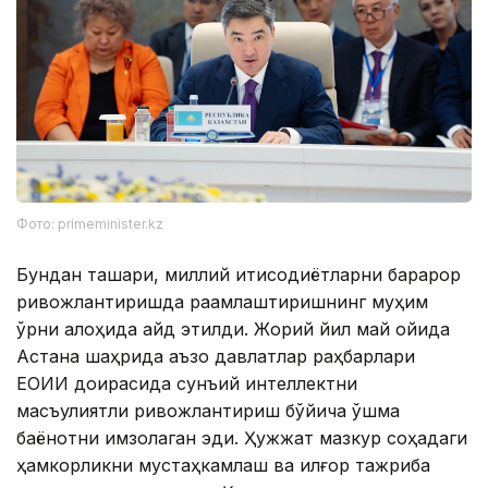
Фото: primeminister.kz
Бундан ташқари, миллий иқтисодиётларни барқарор
ривожлантиришда рақамлаштиришнинг муҳим
ўрни алоҳида қайд этилди. Жорий йил май ойида
Астана шаҳрида аъзо давлатлар раҳбарлари
ЕОИИ доирасида сунъий интеллектни
масъулиятли ривожлантириш бўйича қўшма
баёнотни имзолаган эди. Ҳужжат мазкур соҳадаги
ҳамкорликни мустаҳкамлаш ва илғор тажриба