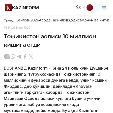
KAZINFORM
ЎЗ
Сайлов-2026
Ақорда
Тайинлов
Ҳодиса
Қонун ва интизо
Тренд:
14:14, 25 Июл 2022
Тожикистон аҳолиси 10 миллион
кишига етди
DUSHANBE. Kazinform - Кеча 24 июль куни Душанбе
шаҳрининг 2-туғруқхонасида Тожикистоннинг 10
миллионинчи фуқароси дунёга келди, унинг исмини
Фирдавс, деб қўйишди, дейилади «Khovar»
агентлиги тарқатган хабарда. Тожикистон
Марказий Осиёда аҳолиси кўплиги бўйича учинчи
ўринни эгаллаб ўз позициясини янада
мустаҳкамлади, дейилмоқда. Бу ҳақда Kazinform