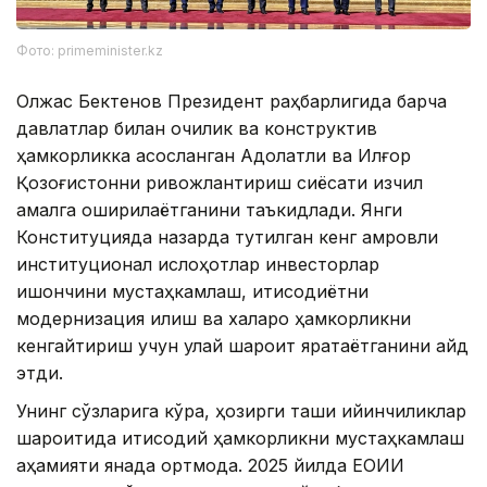
Фото: primeminister.kz
Олжас Бектенов Президент раҳбарлигида барча
давлатлар билан очиқлик ва конструктив
ҳамкорликка асосланган Адолатли ва Илғор
Қозоғистонни ривожлантириш сиёсати изчил
амалга оширилаётганини таъкидлади. Янги
Конституцияда назарда тутилган кенг қамровли
институционал ислоҳотлар инвесторлар
ишончини мустаҳкамлаш, иқтисодиётни
модернизация қилиш ва халқаро ҳамкорликни
кенгайтириш учун қулай шароит яратаётганини қайд
этди.
Унинг сўзларига кўра, ҳозирги ташқи қийинчиликлар
шароитида иқтисодий ҳамкорликни мустаҳкамлаш
аҳамияти янада ортмоқда. 2025 йилда ЕОИИ