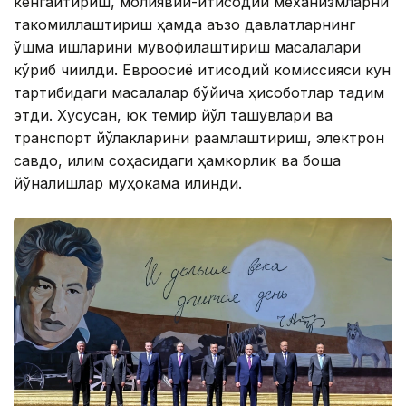
кенгайтириш, молиявий-иқтисодий механизмларни
такомиллаштириш ҳамда аъзо давлатларнинг
қўшма ишларини мувофиқлаштириш масалалари
кўриб чиқилди. Евроосиё иқтисодий комиссияси кун
тартибидаги масалалар бўйича ҳисоботлар тақдим
этди. Хусусан, юк темир йўл ташувлари ва
транспорт йўлакларини рақамлаштириш, электрон
савдо, иқлим соҳасидаги ҳамкорлик ва бошқа
йўналишлар муҳокама қилинди.