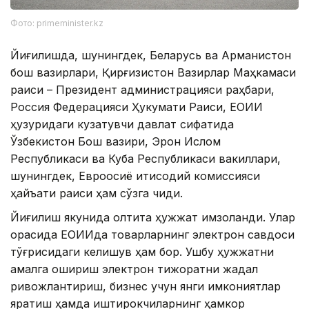
Фото: primeminister.kz
Йиғилишда, шунингдек, Беларусь ва Арманистон
бош вазирлари, Қирғизистон Вазирлар Маҳкамаси
раиси – Президент администрацияси раҳбари,
Россия Федерацияси Ҳукумати Раиси, ЕОИИ
ҳузуридаги кузатувчи давлат сифатида
Ўзбекистон Бош вазири, Эрон Ислом
Республикаси ва Куба Республикаси вакиллари,
шунингдек, Евроосиё иқтисодий комиссияси
ҳайъати раиси ҳам сўзга чиқди.
Йиғилиш якунида олтита ҳужжат имзоланди. Улар
орасида ЕОИИда товарларнинг электрон савдоси
тўғрисидаги келишув ҳам бор. Ушбу ҳужжатни
амалга ошириш электрон тижоратни жадал
ривожлантириш, бизнес учун янги имкониятлар
яратиш ҳамда иштирокчиларнинг ҳамкор