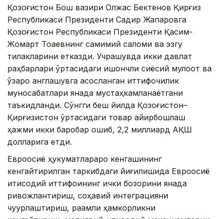
Қозоғистон Бош вазири Олжас Бектенов Қирғиз
Республикаси Президенти Садир Жапаровга
Қозоғистон Республикаси Президенти Қасим-
Жомарт Тоқаевнинг самимий саломи ва эзгу
тилакларини етказди. Учрашувда икки давлат
раҳбарлари ўртасидаги ишончли сиёсий мулоқот ва
ўзаро англашувга асосланган иттифоқчилик
муносабатлари янада мустаҳкамланаётгани
таъкидланди. Сўнгги беш йилда Қозоғистон–
Қирғизистон ўртасидаги товар айирбошлаш
ҳажми икки баробар ошиб, 2,2 миллиард АҚШ
долларига етди.
Евроосиё ҳукуматлараро кенгашининг
кенгайтирилган таркибдаги йиғилишида Евроосиё
иқтисодий иттифоқининг ички бозорини янада
ривожлантириш, соҳавий интеграцияни
чуқурлаштириш, рақамли ҳамкорликни