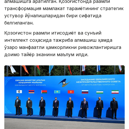
алмашишга қаратилган. Қозоғистонда рақамли
трансформация мамлакат тараққиётининг стратегик
устувор йўналишларидан бири сифатида
белгиланган.
Қозоғистон рақамли иқтисодиёт ва сунъий
интеллект соҳасида тажриба алмашиш ҳамда
ўзаро манфаатли ҳамкорликни ривожлантиришга
доимо тайёр эканини маълум қилди.