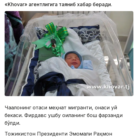
«Khovar» агентлигига таяниб хабар беради.
Чақалоқнинг отаси меҳнат мигранти, онаси уй
бекаси. Фирдавс ушбу оиланинг бош фарзанди
бўлди.
Тожикистон Президенти Эмомали Раҳмон