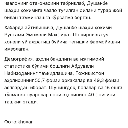
чақалоқнинг ота-онасини табриклаб, Душанбе
шаҳри ҳокимига чақалоқ туғилган оилани турар жой
билан таъминлашга кўрсатма берган.
Хабарда айтилишича, Душанбе шаҳри ҳокими
Рустами Эмомали Махфират Шокировага уч
хонали уй ажратиш бўйича тегишли фармойишни
имзолаган.
Демография, аҳоли бандлиги ва ижтимоий
статистика бўлими бошлиғи Абдували
Набизоданинг таъкидлашича, Тожикистон
аҳолисининг 50,7 фоизи эркакалар ва 49,3 фоизи
аёллардан иборат. Шунингдек, болалар ва 18 ёшга
тўлмаган фуқаролар сони аҳолининг 40 фоизини
ташкил этади.
Фото:khovar