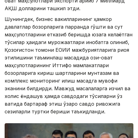
овқат маҳсулотлари экспорти қарийб 7 миллиард
АҚШ долларини ташкил этди.
Шунингдек, бизнес вакилларининг ҳамкор
давлатлар бозорларига парранда гўшти ва сут
маҳсулотларини етказиб беришда юзага келаётган
тўсиқлар ҳақидаги мурожаатлари инобатга олиниб,
Қозоғистон томони ЕОИИ мажбуриятларига риоя
этилишини таъминлаш мақсадида озиқ-овқат
маҳсулотларининг Иттифоқ мамлакатлари
бозорларига кириш шартларини мунтазам ва
комплекс мониторинг қилиш мақсадга мувофиқ
эканини билдирди. Мавжуд масалаларга изчил ва
холис ёндашув ҳамда савдодаги тўсиқларни ўз
вақтида бартараф этиш ўзаро савдо ривожига
сезиларли туртки бериши таъкидланди.