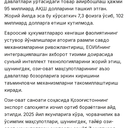
давлатлари ўртасидаги товар айирбошлаш ҳажми
95 миллиард АҚШ долларини ташкил этган.
Жорий йилда эса бу кўрсаткич 7,3 фоизга ўсиб, 102
миллиард долларга етиши кутилмоқда.
Евроосиё ҳукуматлараро кенгаши фаолиятининг
устувор йўналишлари қаторига рақамли савдо
механизмларини ривожлантириш, ЕОИИнинг
интеграциялашган ахборот тизими доирасида
сунъий интеллект технологияларини жорий этиш,
шунингдек, озиқ-овқат маҳсулотларининг аъзо
давлатлар бозорларига эркин киришини
таъминловчи механизмларни такомиллаштириш
киради.
Озиқ-овқат саноати соҳасида Қозоғистоннинг
экспорт салоҳияти изчил ортиб бораётгани қайд
этилди. 2025 йил якунларига кўра, чорвачилик ва
ўсимлик маҳсулотлари, шунингдек, тайёр озиқ-