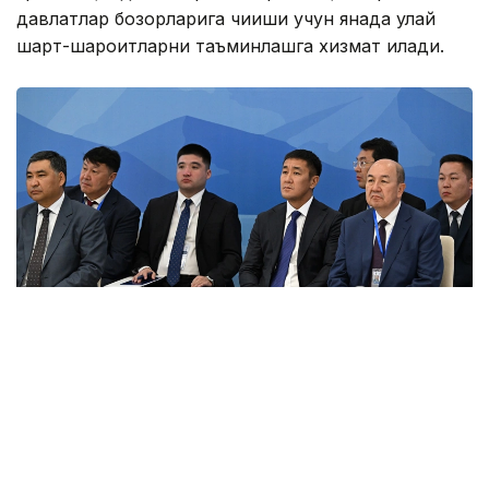
давлатлар бозорларига чиқиши учун янада қулай
шарт-шароитларни таъминлашга хизмат қилади.
Фото: primeminister.kz
Шунингдек, Иттифоққа аъзо давлатларда илмий
унвонлар тўғрисидаги ҳужжатларни ўзаро тан
олиш ҳақидаги келишув ва ҳамкорликни янада