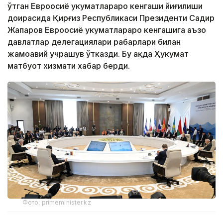
ўтган Евроосиё ҳукуматлараро кенгаши йиғилиши
доирасида Қирғиз Республикаси Президенти Садир
Жапаров Евроосиё ҳукуматлараро кенгашига аъзо
давлатлар делегациялари раҳбарлари билан
жамоавий учрашув ўтказди. Бу ҳақда Ҳукумат
матбуот хизмати хабар берди.
Фото: primeminister.kz