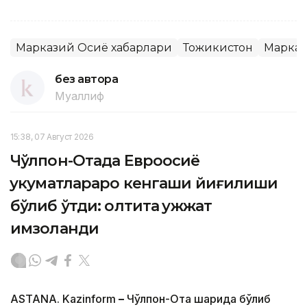
Марказий Осиё хабарлари
Тожикистон
Марказ
без автора
Муаллиф
15:38, 07 Август 2026
Чўлпон-Отада Евроосиё
ҳукуматлараро кенгаши йиғилиши
бўлиб ўтди: олтита ҳужжат
имзоланди
ASTANA. Kazinform
–
Чўлпон-Ота шаҳрида бўлиб