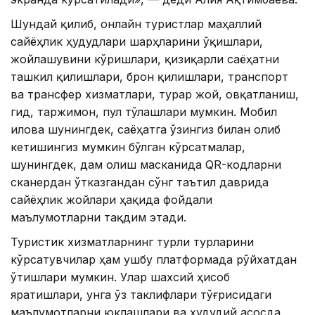
Шундай қилиб, онлайн туристлар маҳаллий
сайёҳлик ҳудудлари шарҳларини ўқишлари,
жойлашувини кўришлари, қизиқарли саёҳатни
ташкил қилишлари, брон қилишлари, транспорт
ва трансфер хизматлари, турар жой, овқатланиш,
гид, таржимон, пул тўлашлари мумкин. Мобил
илова шунингдек, саёҳатга ўзингиз билан олиб
кетишингиз мумкин бўлган кўрсатмалар,
шунингдек, дам олиш масканида QR-кодларни
сканердан ўтказгандан сўнг таътил даврида
сайёҳлик жойлари ҳақида фойдали
маълумотларни тақдим этади.
Туристик хизматларнинг турли турларини
кўрсатувчилар ҳам ушбу платформада рўйхатдан
ўтишлари мумкин. Улар шахсий ҳисоб
яратишлари, унга ўз таклифлари тўғрисидаги
маълумотларни юклашлари ва ҳудудий асосда