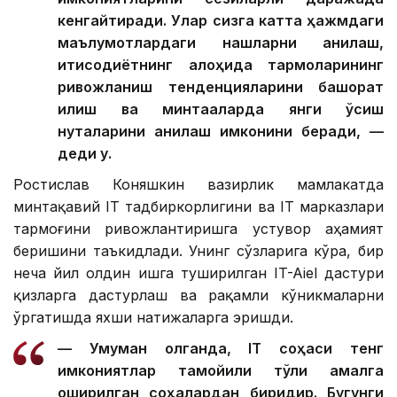
кенгайтиради. Улар сизга катта ҳажмдаги
маълумотлардаги нақшларни аниқлаш,
иқтисодиётнинг алоҳида тармоқларининг
ривожланиш тенденцияларини башорат
қилиш ва минтақаларда янги ўсиш
нуқталарини аниқлаш имконини беради, —
деди у.
Ростислав Коняшкин вазирлик мамлакатда
минтақавий IТ тадбиркорлигини ва IТ марказлари
тармоғини ривожлантиришга устувор аҳамият
беришини таъкидлади. Унинг сўзларига кўра, бир
неча йил олдин ишга туширилган IT-Aiel дастури
қизларга дастурлаш ва рақамли кўникмаларни
ўргатишда яхши натижаларга эришди.
— Умуман олганда, IТ соҳаси тенг
имкониятлар тамойили тўлиқ амалга
оширилган соҳалардан биридир. Бугунги