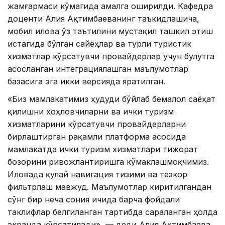
жамғармаси кўмагида амалга оширилди. Кафедра
доценти Алия Ақтимбаеванинг таъкидлашича,
мобил илова ўз таътилини мустақил ташкил этиш
истагида бўлган сайёҳлар ва турли туристик
хизматлар кўрсатувчи провайдерлар учун булутга
асосланган интеграциялашган маълумотлар
базасига эга икки версияда яратилган.
«Биз мамлакатимиз ҳудуди бўйлаб бемалол саёҳат
қилишни хоҳловчиларни ва ички туризм
хизматларини кўрсатувчи провайдерларни
бирлаштирган рақамли платформа асосида
мамлакатда ички туризм хизматлари тижорат
бозорини ривожлантиришга кўмаклашмоқчимиз.
Иловада қулай навигация тизими ва тезкор
фильтрлаш мавжуд. Маълумотлар киритилгандан
сўнг бир неча сония ичида барча фойдали
таклифлар белгиланган тартибда сараланган ҳолда
экранда кўрсатилади», — деди Алия Ақтимбаева.