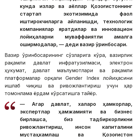
кунда қизлар ва аёллар Қозоғистоннинг
стартап экотизимида фаол
иштирокчиларга айланишди, технологик
компаниялар яратдилар ва инновацион
лойиҳаларни муваффақиятли амалга
оширмоқдалар, — деди вазир ўринбосари.
Вазир ўринбосарининг сўзларига кўра, вазирлик
рақамли давлат инфратузилмаси, электрон
ҳукумат, давлат маълумотлари ва рақамли
платформалар орқали Gender Index лойиҳасини
ишлаб чиқиш ва ривожлантириш учун ҳар
томонлама ёрдам кўрсатишга тайёр.
— Агар давлат, халқаро ҳамкорлар,
экспертлар ҳамжамияти ва бизнес
бирлашса, биз тадбиркорликни
ривожлантириш, инсон капиталини
мустаҳкамлаш ва Қозоғистон