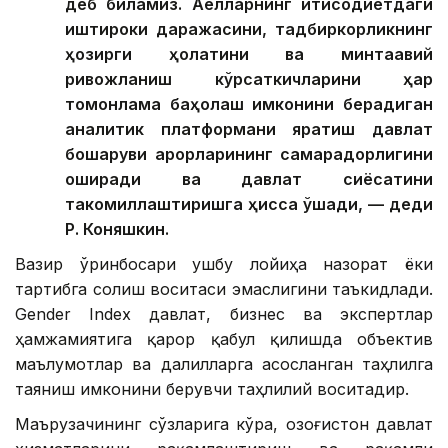
деб биламиз. Аёлларнинг иқтисодиётдаги
иштироки даражасини, тадбиркорликнинг
ҳозирги ҳолатини ва минтақавий
ривожланиш кўрсаткичларини ҳар
томонлама баҳолаш имконини берадиган
аналитик платформани яратиш давлат
бошқаруви қарорларининг самарадорлигини
оширади ва давлат сиёсатини
такомиллаштиришга ҳисса қўшади, — деди
Р. Коняшкин.
Вазир ўринбосари ушбу лойиҳа назорат ёки
тартибга солиш воситаси эмаслигини таъкидлади.
Gender Index давлат, бизнес ва экспертлар
ҳамжамиятига қарор қабул қилишда объектив
маълумотлар ва далилларга асосланган таҳлилга
таяниш имконини берувчи таҳлилий воситадир.
Маърузачининг сўзларига кўра, Қозоғистон давлат