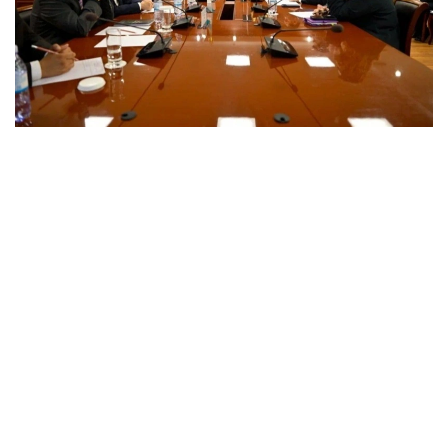
Фото: ҚР Туризм ва спорт вазирлиги
Учрашув давомида томонлар спорт ва туризм
соҳаларига сунъий интеллект технологияларини
жорий этиш истиқболларини муҳокама қилишди
ва рақамли трансформация йўналишида тажриба
алмашишди.
Вазирнинг сўзларига кўра, сунъий интеллектни
ривожлантириш — Қозоғистоннинг стратегик
устувор йўналишларидан бири. Спорт ва
туризмни рақамлаштириш ушбу соҳаларнинг
самарадорлигини ошириш ва янги имкониятларни