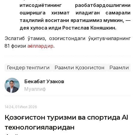
иқтисодиётининг рақобатбардошлигини
оширишга хизмат қиладиган самарали
таҳлилий воситани яратишимиз мумкин, —
дея хулоса қилди Ростислав Коняшкин.
Эслатиб ўтамиз, Қозоғистондаги ўқитувчиларнинг
81 фоизи
аёллардир
.
Гендер тенглиги
Рақамли Қозоғистон
Рақамли 
Бекабат Узаков
Муаллиф
14:24, 01 Июл 2026
Қозоғистон туризми ва спортида AI
технологияларидан