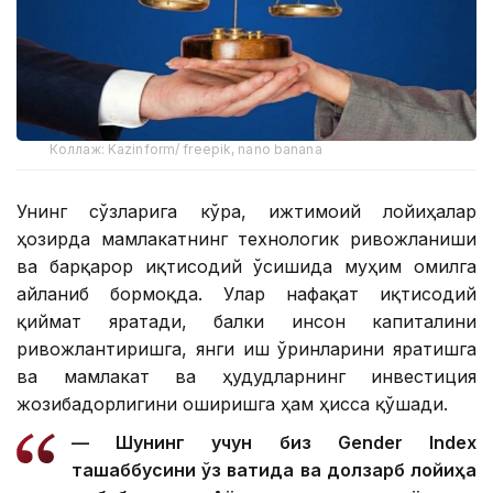
Коллаж: Kazinform/ freepik, nano banana
Унинг сўзларига кўра, ижтимоий лойиҳалар
ҳозирда мамлакатнинг технологик ривожланиши
ва барқарор иқтисодий ўсишида муҳим омилга
айланиб бормоқда. Улар нафақат иқтисодий
қиймат яратади, балки инсон капиталини
ривожлантиришга, янги иш ўринларини яратишга
ва мамлакат ва ҳудудларнинг инвестиция
жозибадорлигини оширишга ҳам ҳисса қўшади.
— Шунинг учун биз Gender Index
ташаббусини ўз вақтида ва долзарб лойиҳа