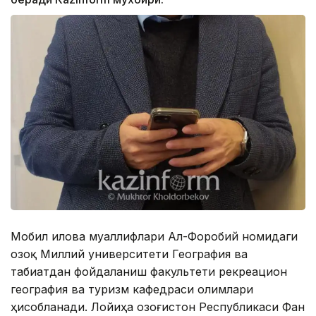
Мобил илова муаллифлари Ал-Форобий номидаги
Қозоқ Миллий университети География ва
табиатдан фойдаланиш факультети рекреацион
география ва туризм кафедраси олимлари
ҳисобланади. Лойиҳа Қозоғистон Республикаси Фан