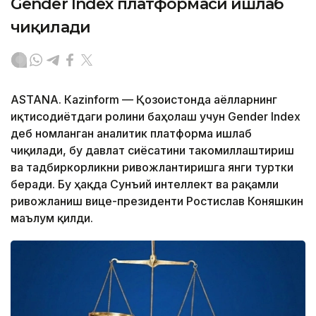
Gender Index платформаси ишлаб
чиқилади
ASTANА. Кazinform — Қозоғистонда аёлларнинг
иқтисодиётдаги ролини баҳолаш учун Gender Index
деб номланган аналитик платформа ишлаб
чиқилади, бу давлат сиёсатини такомиллаштириш
ва тадбиркорликни ривожлантиришга янги туртки
беради. Бу ҳақда Сунъий интеллект ва рақамли
ривожланиш вице-президенти Ростислав Коняшкин
маълум қилди.