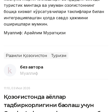
туристик минтақа ва умуман Қозоғистоннинг
бошқа хизмат кўрсатувчилари таклифлари билан
интеграциялашган ҳолда савдо ҳажмини
оширишлари мумкин.
Муаллиф: Арайлим Муратқизи
Рақамли Қозоғистон
Туризм
без автора
Муаллиф
11:10, 03 Июл 2026
Қозоғистонда аёллар
тадбиркорлигини баҳолаш учун