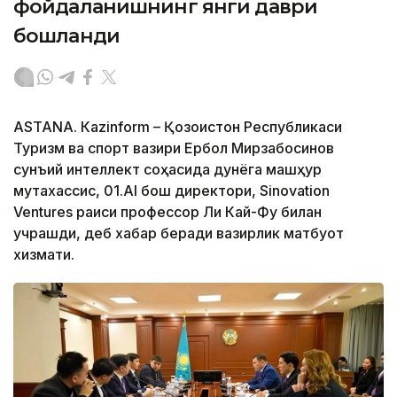
фойдаланишнинг янги даври
бошланди
ASTANА. Кazinform – Қозоғистон Республикаси
Туризм ва спорт вазири Ербол Мирзабосинов
сунъий интеллект соҳасида дунёга машҳур
мутахассис, 01.AI бош директори, Sinovation
Ventures раиси профессор Ли Кай-Фу билан
учрашди, деб хабар беради вазирлик матбуот
хизмати.