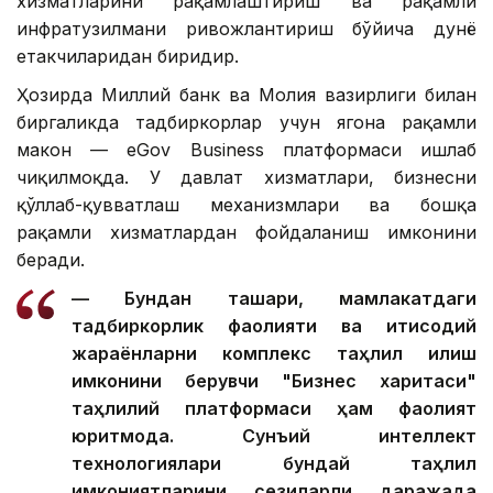
хизматларини рақамлаштириш ва рақамли
инфратузилмани ривожлантириш бўйича дунё
етакчиларидан биридир.
Ҳозирда Миллий банк ва Молия вазирлиги билан
биргаликда тадбиркорлар учун ягона рақамли
макон — eGov Business платформаси ишлаб
чиқилмоқда. У давлат хизматлари, бизнесни
қўллаб-қувватлаш механизмлари ва бошқа
рақамли хизматлардан фойдаланиш имконини
беради.
— Бундан ташқари, мамлакатдаги
тадбиркорлик фаолияти ва иқтисодий
жараёнларни комплекс таҳлил қилиш
имконини берувчи "Бизнес харитаси"
таҳлилий платформаси ҳам фаолият
юритмоқда. Сунъий интеллект
технологиялари бундай таҳлил
имкониятларини сезиларли даражада