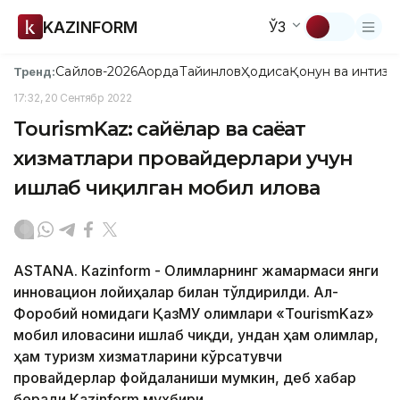
KAZINFORM
ЎЗ
Сайлов-2026
Ақорда
Тайинлов
Ҳодиса
Қонун ва интизо
Тренд:
17:32, 20 Сентябр 2022
ТоurismKaz: сайёҳлар ва саёҳат
хизматлари провайдерлари учун
ишлаб чиқилган мобил илова
ASTANА. Кazinform - Олимларнинг жамғармаси янги
инновацион лойиҳалар билан тўлдирилди. Ал-
Форобий номидаги ҚазМУ олимлари «ТоurismKaz»
мобил иловасини ишлаб чиқди, ундан ҳам олимлар,
ҳам туризм хизматларини кўрсатувчи
провайдерлар фойдаланиши мумкин, деб хабар
беради Кazinform мухбири.