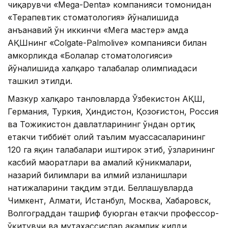
чиқарувчи «Mega-Denta» компанияси томонидан
«Терапевтик стоматология» йўналишида
анъанавий ўн иккинчи «Мега мастер» ҳамда
АҚШнинг «Colgate-Palmolive» компанияси билан
ҳамкорликда «Болалар стоматологияси»
йўналишида халқаро талабалар олимпиадаси
ташкил этилди.
Мазкур халқаро танловларда Ўзбекистон АҚШ,
Германия, Туркия, Ҳиндистон, Қозоғистон, Россия
ва Тожикистон давлатларининг ўндан ортиқ
етакчи тиббиёт олий таълим муассасаларининг
120 га яқин талабалари иштирок этиб, ўзларининг
касбий маҳоратлари ва амалий кўникмалари,
назарий билимлари ва илмий изланишлари
натижаларини тақдим этди. Беллашувларда
Чимкент, Алмати, Истанбул, Москва, Хабаровск,
Волгограддан ташриф буюрган етакчи профессор-
ўқитувчи ва мутахассислар ҳакамлик қилди.