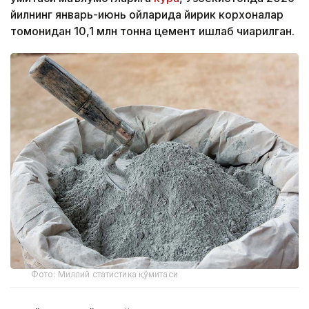
йилнинг январь-июнь ойларида йирик корхоналар
томонидан 10,1 млн тонна цемент ишлаб чиқарилган.
Фото: Миллий статистика қўмитаси