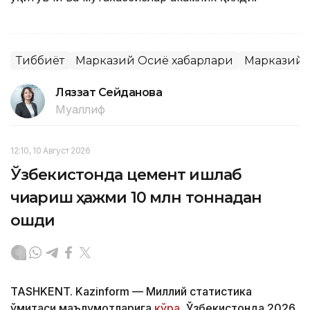
Тиббиёт
Марказий Осиё хабарлари
Марказий 
Ляззат Сейданова
Муаллиф
12:10, 10 Август 2026
Ўзбекистонда цемент ишлаб
чиқариш ҳажми 10 млн тоннадан
ошди
TASHKENT. Kazinform — Миллий статистика
қўмитаси маълумотларига
кўра
, Ўзбекистонда 2026