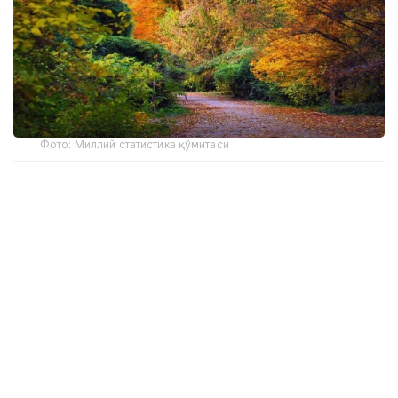
Фото: Миллий статистика қўмитаси
Улар Қорақалпоғистон Республикаси, Бухоро
вилояти ва Тошкент шаҳрида жойлашган.
2025 йилда ботаника боғларининг умумий
майдони 6 гектарга ошиб, 113,3 гектарни ташкил
этган.
Йил давомида ботаника боғларига ташрифлар
сони 1 млн 170 мингтага етган. Бу кўрсаткич 2024
йилга нисбатан 3,8 баробарга ошган.