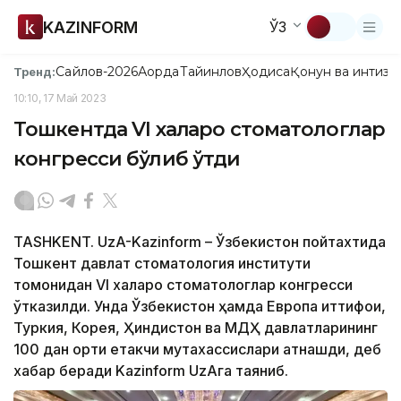
KAZINFORM
ЎЗ
Сайлов-2026
Ақорда
Тайинлов
Ҳодиса
Қонун ва интизо
Тренд:
10:10, 17 Май 2023
Тошкентда VI халқаро стоматологлар
конгресси бўлиб ўтди
TASHKENT. UzA-Kazinform – Ўзбекистон пойтахтида
Тошкент давлат стоматология институти
томонидан VI халқаро стоматологлар конгресси
ўтказилди. Унда Ўзбекистон ҳамда Европа иттифоқи,
Туркия, Корея, Ҳиндистон ва МДҲ давлатларининг
100 дан ортиқ етакчи мутахассислари қатнашди, деб
хабар беради Kazinform UzAга таяниб.