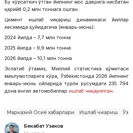
Бу кўрсаткич ўтган йилнинг мос даврига нисбатан
қарийб 0,2 млн тоннага ошган.
Цемент ишлаб чиқариш динамикаси йиллар
кесимида қуйидагича (январь-июнь):
2024 йилда – 7,7 млн тонна
2025 йилда – 9,9 млн тонна
2026 йилда – 10,1 млн тонна
Эслатиб ўтамиз, Миллий статистика қўмитаси
маълумотларига кўра, Ўзбекистонда 2026 йилнинг
январь-июнь ойларида турли русумдаги 235 794
дона енгил автомобиллар
ишлаб чиқарилган
.
Марказий Осиё хабарлари
Ишлаб чиқариш
Ўзб
Бекабат Узаков