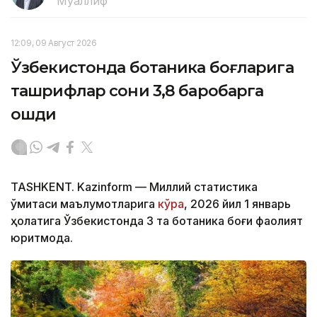
Муаллиф
12:09, 09 Август 2026
Ўзбекистонда ботаника боғларига
ташрифлар сони 3,8 баробарга
ошди
TASHKENT. Kazinform — Миллий статистика
қўмитаси маълумотларига
кўра
, 2026 йил 1 январь
ҳолатига Ўзбекистонда 3 та ботаника боғи фаолият
юритмоқда.