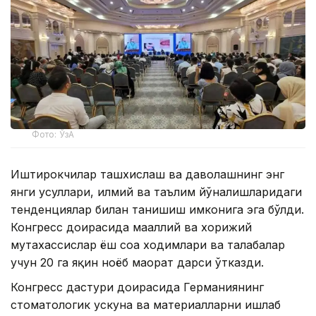
Фото: ЎзА
Иштирокчилар ташхислаш ва даволашнинг энг
янги усуллари, илмий ва таълим йўналишларидаги
тенденциялар билан танишиш имконига эга бўлди.
Конгресс доирасида маҳаллий ва хорижий
мутахассислар ёш соҳа ходимлари ва талабалар
учун 20 га яқин ноёб маҳорат дарси ўтказди.
Конгресс дастури доирасида Германиянинг
стоматологик ускуна ва материалларни ишлаб