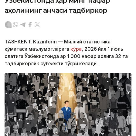
Ўзбекистонда ҳар минг нафар
аҳолининг қанчаси тадбиркор
TASHKENT. Kazinform — Миллий статистика
қўмитаси маълумотларига
кўра
, 2026 йил 1 июль
ҳолатига Ўзбекистонда ҳар 1 000 нафар аҳолига 32 та
тадбиркорлик субъекти тўғри келади.