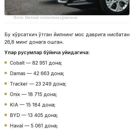
Фото: Миллий статистика қўмитаси
Бу кўрсаткич ўтган йилнинг мос даврига нисбатан
26,8 минг донага ошган.
Улар русумлар бўйича қуйидагича:
Cobalt — 82 951 дона;
Damas — 42 663 дона;
Tracker — 23 249 дона;
Onix — 18 715 дона;
KIA — 15 184 дона;
BYD — 13 405 дона;
Haval — 5 061 дона;