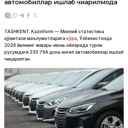
автомобиллар ишлаб чиқарилмоқда
TASHKENT. Kazinform — Миллий статистика
қўмитаси маълумотларига
кўра
, Ўзбекистонда
2026 йилнинг январь-июнь ойларида турли
русумдаги 235 794 дона енгил автомобиллар ишлаб
чиқарилган.