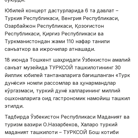
Юбилей концерт дастурларида 6 та давлат –
Туркия Республикаси, Венгрия Республикаси,
Озарбайжон Республикаси, Қозоғистон
Республикаси, Қирғиз Республикаси ва
Туркманистондан жами 110 нафар таниқли
санъаткор ва ижрочилар қатнашади.
18 июнда Тошкент шаҳридаги Ўзбекистон амалий
санъат музейида ТУРКСОЙ ташкилотининг 30
йиллик юбилей тантаналарига бағишланган «Турк
дунёси» номли рассомлар ва ҳунармандлар
кўргазмаси, туркий дунё халқларининг миллий
ошхоналарига оид гастрономик намойиш ташкил
этилди.
Тадбирда Ўзбекистон Республикаси Маданият ва
туризм вазири О.Назарбеков, Халқаро туркий
маданият ташкилоти – ТУРКСОЙ Бош котиби