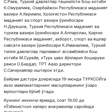
С.Раев, Туркий давлатлар ташкилоти Бош котиби
К.Омуралиев, Озарбайжон Республикаси маданият
вазири А.Керимли, Қозоғистон Республикаси
маданият ва спорт вазири ўринбосари
Н.Дауешов, Туркия Республикаси маданият ва
туризм вазири ўринбосари А.Алпарслан, Қирғиз
Республикаси маданият, ахборот, спорт ва ёшлар
сиёсати вазири ўринбосари К.Иманалиев, Туркий
тилли давлатлар парламент ассамблеяси бош
котиби М.Сурейя, «Турк ҳаво йўллари» бошқаруви
раиси О.Бирдал, ТРТ Аваз директори
С.Сағиркаялар иштирок этди.
Байрам дастури доирасида 19-июнда ТУРКСОЙга
аъзо мамлакатларнинг масъулларининг ўзаро
мулоқотлари бўлиб ўтади.
Куннинг иккинчи ярмида, соат 19.00 да
«Ўзбекистон» халқаро анжуманлар саройида