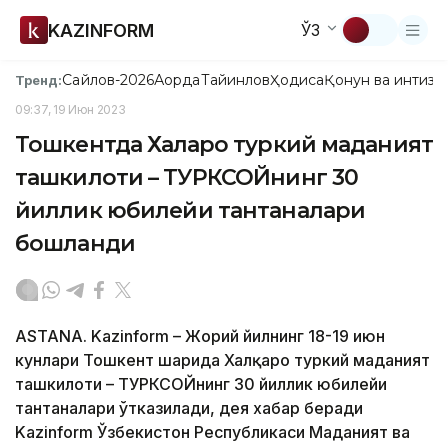
KAZINFORM
ЎЗ
Сайлов-2026
Ақорда
Тайинлов
Ҳодиса
Қонун ва интизо
Тренд:
09:37, 19 Июн 2023
Тошкентда Халқаро туркий маданият
ташкилоти – ТУРКСОЙнинг 30
йиллик юбилейи тантаналари
бошланди
ASTANA. Kazinform – Жорий йилнинг 18-19 июн
кунлари Тошкент шаҳрида Халқаро туркий маданият
ташкилоти – ТУРКСОЙнинг 30 йиллик юбилейи
тантаналари ўтказилади, дея хабар беради
Kazinform Ўзбекистон Республикаси Маданият ва