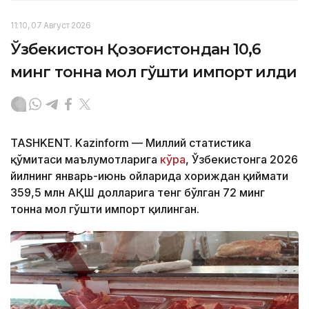
11:10, 07 Август 2026
Ўзбекистон Қозоғистондан 10,6
минг тонна мол гўшти импорт қилди
TASHKENT. Kazinform — Миллий статистика
қўмитаси маълумотларига
кўра
, Ўзбекистонга 2026
йилнинг январь-июнь ойларида хориждан қиймати
359,5 млн АҚШ долларига тенг бўлган 72 минг
тонна мол гўшти импорт қилинган.