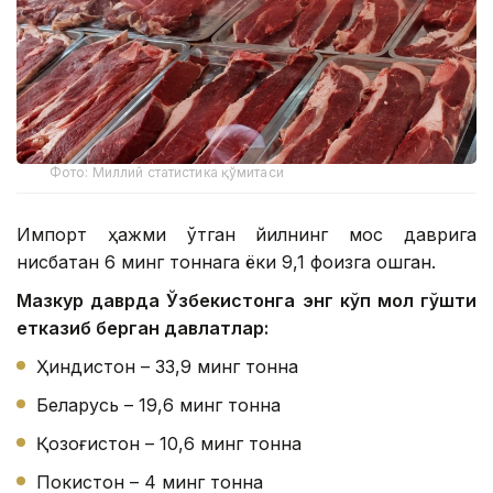
Фото: Миллий статистика қўмитаси
Импорт ҳажми ўтган йилнинг мос даврига
нисбатан 6 минг тоннага ёки 9,1 фоизга ошган.
Мазкур даврда Ўзбекистонга энг кўп мол гўшти
етказиб берган давлатлар:
Ҳиндистон – 33,9 минг тонна
Беларусь – 19,6 минг тонна
Қозоғистон – 10,6 минг тонна
Покистон – 4 минг тонна