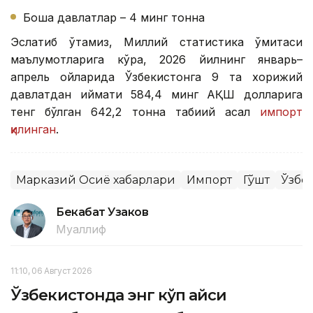
Бошқа давлатлар – 4 минг тонна
Эслатиб ўтамиз, Миллий статистика қўмитаси
маълумотларига кўра, 2026 йилнинг январь–
апрель ойларида Ўзбекистонга 9 та хорижий
давлатдан қиймати 584,4 минг АҚШ долларига
тенг бўлган 642,2 тонна табиий асал
импорт
қилинган
.
Марказий Осиё хабарлари
Импорт
Гўшт
Ўзбе
Бекабат Узаков
Муаллиф
11:10, 06 Август 2026
Ўзбекистонда энг кўп қайси