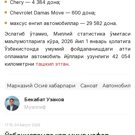
Chery — 4 384 дона;
Chevrolet Damas Move — 600 дона;
махсус енгил автомобиллар — 29 582 дона.
Эслатиб ўтамиз, Миллий статистика қўмитаси
маълумотларига кўра, 2026 йил 1 январь ҳолатига
Ўзбекистонда умумий фойдаланишдаги қаттиқ
қопламали автомобиль йўллари узунлиги 42 054
километрни
ташкил этган
.
Марказий Осиё хабарлари
Саноат
Автомобилс
Бекабат Узаков
Муаллиф
17:15, 04 Август 2026