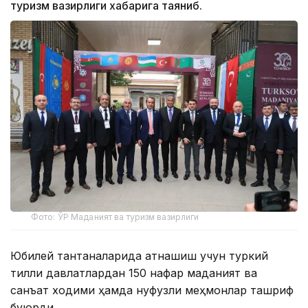
туризм вазирлиги хабарига таяниб.
Фото: ЎР Маданият ва туризм вазирлиги
Юбилей тантаналарида қатнашиш учун туркий
тилли давлатлардан 150 нафар маданият ва
санъат ходими ҳамда нуфузли меҳмонлар ташриф
буюрди.