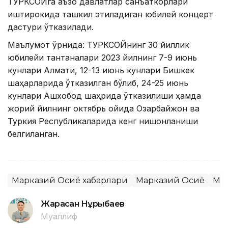
ТУРКСОЙга аъзо давлатлар санъаткорлари
иштирокида ташкил этиладиган юбилей концерт
дастури ўтказилади.
Маълумот ўрнида: ТУРКСОЙнинг 30 йиллик
юбилейи тантаналари 2023 йилнинг 7-9 июнь
кунлари Алмати, 12-13 июнь кунлари Бишкек
шаҳарларида ўтказилган бўлиб, 24-25 июнь
кунлари Ашхобод шаҳрида ўтказилиши ҳамда
жорий йилнинг октябрь ойида Озарбайжон ва
Туркия Республикаларида кенг нишонланиши
белгиланган.
Марказий Осиё хабарлари
Марказий Осиё
Ма
Жарасқан Нұрыбаев
Муаллиф