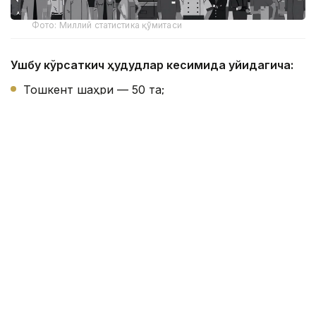
Фото: Миллий статистика қўмитаси
Ушбу кўрсаткич ҳудудлар кесимида қуйидагича:
Тошкент шаҳри — 50 та;
Хоразм вилояти — 46 та;
Сирдарё вилояти — 41 та;
Навоий вилояти — 38 та;
Жиззах вилояти — 35 та;
Бухоро вилояти — 35 та;
Тошкент вилояти — 33 та;
Андижон вилояти — 32 та;
Қорақалпоғистон Республикаси — 30 та;
Фарғона вилояти — 27 та;