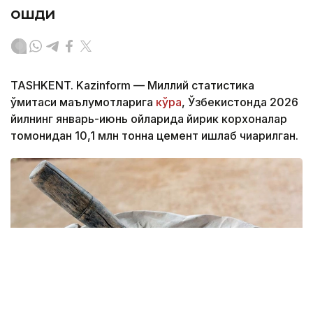
ошди
TASHKENT. Kazinform — Миллий статистика
қўмитаси маълумотларига
кўра
, Ўзбекистонда 2026
йилнинг январь-июнь ойларида йирик корхоналар
томонидан 10,1 млн тонна цемент ишлаб чиқарилган.