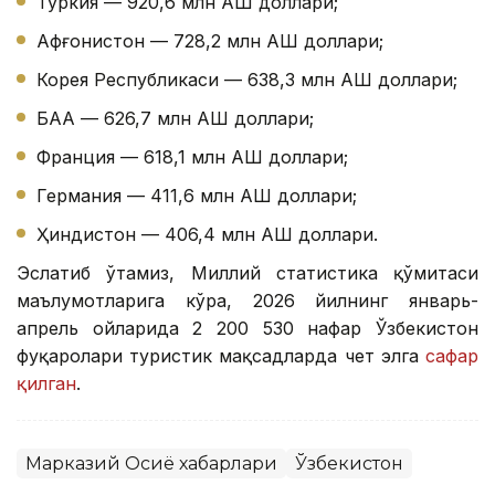
Туркия — 920,6 млн АҚШ доллари;
Афғонистон — 728,2 млн АҚШ доллари;
Корея Республикаси — 638,3 млн АҚШ доллари;
БАА — 626,7 млн АҚШ доллари;
Франция — 618,1 млн АҚШ доллари;
Германия — 411,6 млн АҚШ доллари;
Ҳиндистон — 406,4 млн АҚШ доллари.
Эслатиб ўтамиз, Миллий статистика қўмитаси
маълумотларига кўра, 2026 йилнинг январь-
апрель ойларида 2 200 530 нафар Ўзбекистон
фуқаролари туристик мақсадларда чет элга
сафар
қилган
.
Марказий Осиё хабарлари
Ўзбекистон