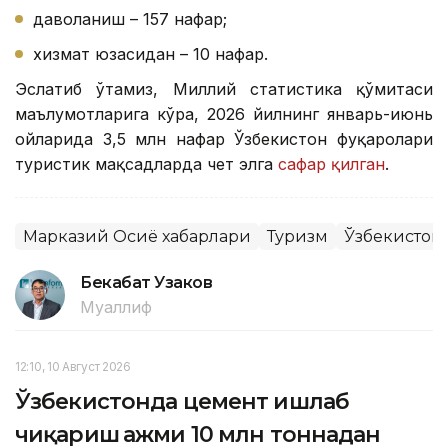
даволаниш – 157 нафар;
хизмат юзасидан – 10 нафар.
Эслатиб ўтамиз, Миллий статистика қўмитаси
маълумотларига кўра, 2026 йилнинг январь-июнь
ойларида 3,5 млн нафар Ўзбекистон фуқаролари
туристик мақсадларда чет элга
сафар қилган
.
Марказий Осиё хабарлари
Туризм
Ўзбекистон
Бекабат Узаков
Муаллиф
12:10, 10 Август 2026
Ўзбекистонда цемент ишлаб
чиқариш ҳажми 10 млн тоннадан