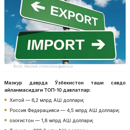
Фото: Миллий статистика қўмитаси
Мазкур даврда Ўзбекистон ташқи савдо
айланмасидаги ТОП-10 давлатлар:
Хитой — 6,2 млрд АҚШ доллари;
Россия Федерацияси — 4,5 млрд АҚШ доллари;
Қозоғистон — 1,8 млрд АҚШ доллари;