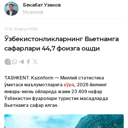
Бекабат Узаков
Муаллиф
17:10, 10 Август 2026
Ўзбекистонликларнинг Вьетнамга
сафарлари 44,7 фоизга ошди
TASHKENT. Kazinform — Миллий статистика
қўмитаси маълумотларига
кўра
, 2026 йилнинг
январь-июнь ойларида жами 23 409 нафар
Ўзбекистон фуқаролари туристик мақсадларда
Вьетнамга сафар қилган.