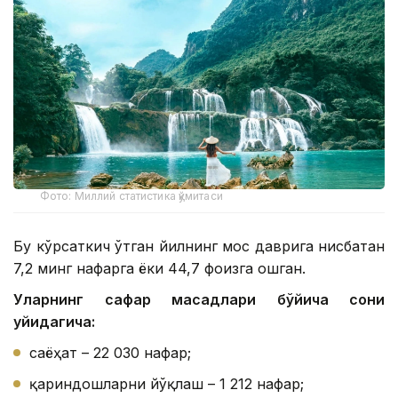
Фото: Миллий статистика қўмитаси
Бу кўрсаткич ўтган йилнинг мос даврига нисбатан
7,2 минг нафарга ёки 44,7 фоизга ошган.
Уларнинг сафар мақсадлари бўйича сони
қуйидагича:
саёҳат – 22 030 нафар;
қариндошларни йўқлаш – 1 212 нафар;