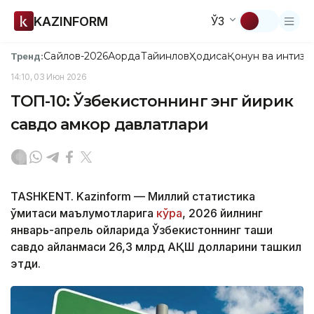
KAZINFORM
ЎЗ
Сайлов-2026
Ақорда
Тайинлов
Ҳодиса
Қонун ва интизо
Тренд:
14:10, 03 Июн 2026
ТОП-10: Ўзбекистоннинг энг йирик
савдо ҳамкор давлатлари
TASHKENT. Kazinform — Миллий статистика
қўмитаси маълумотларига
кўра
, 2026 йилнинг
январь-апрель ойларида Ўзбекистоннинг ташқи
савдо айланмаси 26,3 млрд АҚШ долларини ташкил
этди.