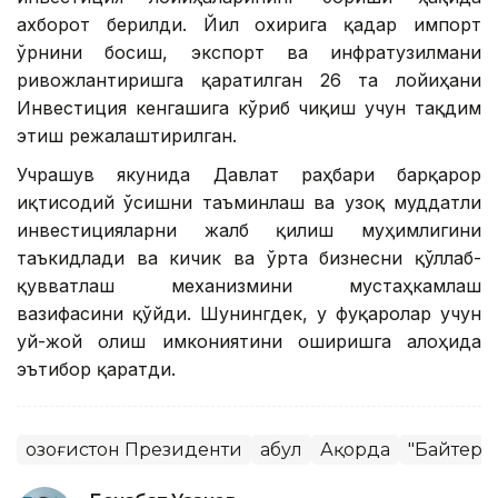
ахборот берилди. Йил охирига қадар импорт
ўрнини босиш, экспорт ва инфратузилмани
ривожлантиришга қаратилган 26 та лойиҳани
Инвестиция кенгашига кўриб чиқиш учун тақдим
этиш режалаштирилган.
Учрашув якунида Давлат раҳбари барқарор
иқтисодий ўсишни таъминлаш ва узоқ муддатли
инвестицияларни жалб қилиш муҳимлигини
таъкидлади ва кичик ва ўрта бизнесни қўллаб-
қувватлаш механизмини мустаҳкамлаш
вазифасини қўйди. Шунингдек, у фуқаролар учун
уй-жой олиш имкониятини оширишга алоҳида
эътибор қаратди.
Қозоғистон Президенти
Қабул
Ақорда
"Байтере