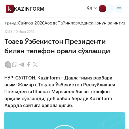
KAZINFORM
ЎЗ
Сайлов-2026
Ақорда
Тайинлов
Ҳодиса
Қонун ва интизо
Тренд:
12:58, 10 Июн 2019
Тоқаев Ўзбекистон Президенти
билан телефон орқали сўзлашди
НУР-СУЛТОН. Kazinform - Давлатимиз рахбари
Қасим-Жомарт Тоқаев Ўзбекистон Республикаси
Президенти Шавкат Мирзиёев билан телефон
орқали сўзлашди, деб хабар беради Kazinform
Ақорда сайтига ҳавола қилиб.