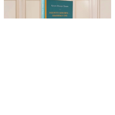
Фото: видеодан скриншот
Бу — Давлат раҳбарининг Қозоғистонни адолатли,
хавфсиз ва гуллаб-яшнаётган мамлакатга
айлантириш бўйича буюк идеалининг сўз билан
йўғрилган хулосаси.
– Азиз дўстлар! Сўзларнинг қадрини
тушунадиган ақлли, очиқ фикрли
жамоатчилик учун бизда янгиликлар бор.