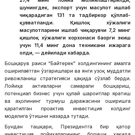
27,4 минг лойиҳа молиялаштирилди,
шунингдек, экспорт учун маҳсулот ишлаб
чиқарадиган 131 та тадбиркор қўллаб-
қувватланди. Қишлоқ хўжалиги
маҳсулотларини ишлаб чиқарувчи 7,2 минг
қишлоқ хўжалиги корхонаси баҳорги экиш
учун 11,4 минг дона техникани ижарага
олди, — дейилади хабарда.
Бошқарув раиси “Байтерек” холдингининг амалга
оширилаётган ўзгаришлари ва янги узоқ муддатли
ривожланиш стратегияси ҳақида сўзлаб берди.
Лойиҳа активларни самарали бошқариш,
потенциал бизнес учун қулай шароитлар яратиш
ва аҳолининг турмуш даражасини оширишга
қаратилган проактив инвестиция холдинг
моделига ўтишни назарда тутади.
Бундан ташқари, Президентга бир қатор
инвестиция лойиҳаларининг бориши ҳақида