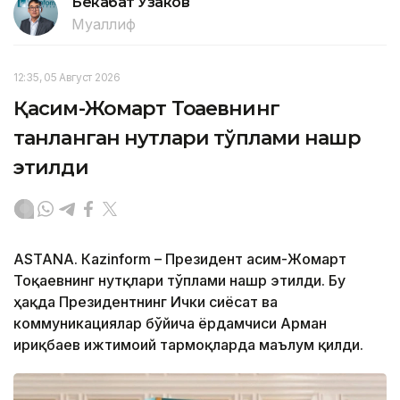
Бекабат Узаков
Муаллиф
12:35, 05 Август 2026
Қасим-Жомарт Тоқаевнинг
танланган нутқлари тўплами нашр
этилди
ASTANА. Кazinform – Президент Қасим-Жомарт
Тоқаевнинг нутқлари тўплами нашр этилди. Бу
ҳақда Президентнинг Ички сиёсат ва
коммуникациялар бўйича ёрдамчиси Арман
Қириқбаев ижтимоий тармоқларда маълум қилди.