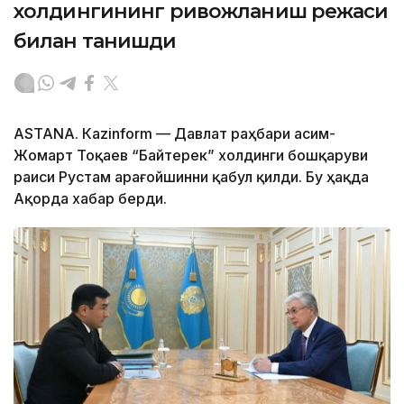
холдингининг ривожланиш режаси
билан танишди
ASTANА. Каzinform — Давлат раҳбари Қасим-
Жомарт Тоқаев “Байтерек” холдинги бошқаруви
раиси Рустам Қарағойшинни қабул қилди. Бу ҳақда
Ақорда хабар берди.