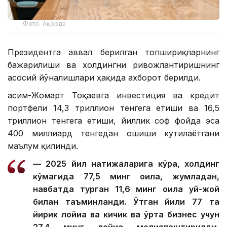
Фото: Ақорда
Президентга аввал берилган топшириқларнинг
бажарилиши ва холдингни ривожлантиришнинг
асосий йўналишлари ҳақида ахборот берилди.
Қасим-Жомарт Тоқаевга инвестиция ва кредит
портфели 14,3 триллион тенгега етиши ва 16,5
триллион тенгега етиши, йиллик соф фойда эса
400 миллиард тенгедан ошиши кутилаётгани
маълум қилинди.
— 2025 йил натижаларига кўра, холдинг
кўмагида 77,5 минг оила, жумладан,
навбатда турган 11,6 минг оила уй-жой
билан таъминланди. Ўтган йили 77 та
йирик лойиҳа ва кичик ва ўрта бизнес учун