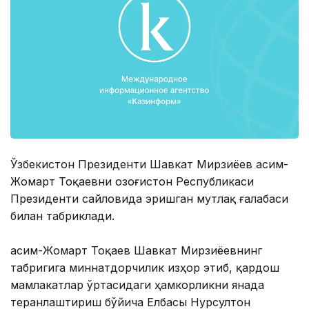
Ўзбекистон Президенти Шавкат Мирзиёев Қасим-
Жомарт Тоқаевни Қозоғистон Республикаси
Президенти сайловида эришган мутлақ ғалабаси
билан табриклади.
Қасим-Жомарт Тоқаев Шавкат Мирзиёевнинг
табригига миннатдорчилик изҳор этиб, қардош
мамлакатлар ўртасидаги ҳамкорликни янада
теранлаштириш бўйича Елбасы Нурсултон