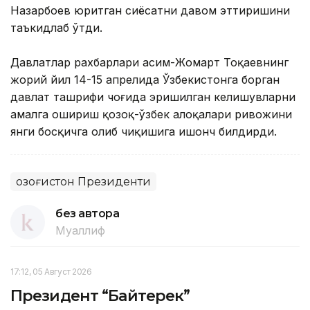
Назарбоев юритган сиёсатни давом эттиришини
таъкидлаб ўтди.
Давлатлар рахбарлари Қасим-Жомарт Тоқаевнинг
жорий йил 14-15 апрелида Ўзбекистонга борган
давлат ташрифи чоғида эришилган келишувларни
амалга ошириш қозоқ-ўзбек алоқалари ривожини
янги босқичга олиб чиқишига ишонч билдирди.
Қозоғистон Президенти
без автора
Муаллиф
17:12, 05 Август 2026
Президент “Байтерек”