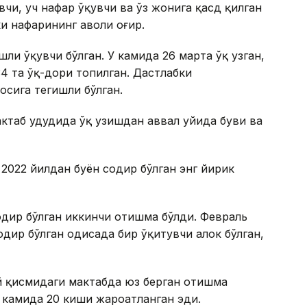
вчи, уч нафар ўқувчи ва ўз жонига қасд қилган
ки нафарининг аҳволи оғир.
ли ўқувчи бўлган. У камида 26 марта ўқ узган,
34 та ўқ-дори топилган. Дастлабки
осига тегишли бўлган.
ктаб ҳудудида ўқ узишдан аввал уйида буви ва
 2022 йилдан буён содир бўлган энг йирик
дир бўлган иккинчи отишма бўлди. Февраль
ир бўлган ҳодисада бир ўқитувчи ҳалок бўлган,
 қисмидаги мактабда юз берган отишма
, камида 20 киши жароҳатланган эди.