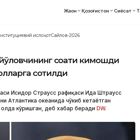
Жаҳон
Қозоғистон
Сиёсат
Т
нституциявий ислоҳот
Сайлов-2026
н йўловчининг соати кимошди
олларга сотилди
эгаси Исидор Страусс рафиқаси Ида Штраусс
рни Атлантика океанида чўкиб кетаётган
 ҳолда кўришган, деб хабар беради
DW
.