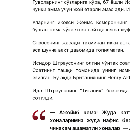
Гувоҳларнинг сўзларига кўра, 67 ёшли 
чунки ҳамма учун жой етарли эмас эди. 
Уларнинг ҳикояси Жеймс Кемероннинг 
бўлган: кема чўкаётган пайтда кекса ж
Стросснинг жасади тахминан икки ҳафт
эса шунча вақт давомида топилмаган.
Исидор Штраусснинг олтин чўнтак соати 
Соатнинг ташқи томонида унинг исми
ёзилган. Бу ҳақда Британиянинг Henry Al
Ида Штраусснинг “Титаник” бланкида 
сотилди.
— Ажойиб кема! Жуда катта
хоналаримиз жуда нафис без
чинакам ҳашаматли хоналар, — 