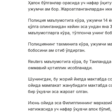
Ҳалок бўлганлар орасида уч нафар ўқиту
ҳужумчи ҳам бор. Жароҳатланганлардан ик
Полиция маълумотига кўра, ҳужумчи 14 ёш
қўлга олинганидан кейин эса ундан яна 
маълумотларга кўра, тўппонча унинг боб
Полициянинг тахминига кўра, ҳужумчи ма
бобосини ҳам отиб ўлдирган.
Reuters маълумотига кўра, бу Таиландда
оммавий қотиллик ҳисобланади.
Шунингдек, бу жорий йилда мактабда со
ойида мамлакат жанубидаги мактабда сод
бир ўқувчи эса жароҳат олган.
Июнь ойида эса Филиппиннинг марказий
натижасида уч нафар ўқувчи ҳалок бўлиб