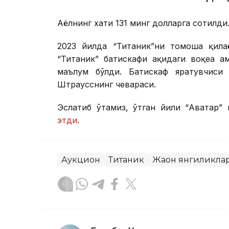
Аёлнинг хати 131 минг долларга сотилди
2023 йилда “Титаник”ни томоша қилаё
“Титаник” батискафи ҳақидаги воқеа ҳ
маълум бўлди. Батискаф яратувчис
Штраусснинг чевараси.
Эслатиб ўтамиз, ўтган йили “Аватар”
этди
.
Аукцион
Титаник
Жаҳон янгиликла