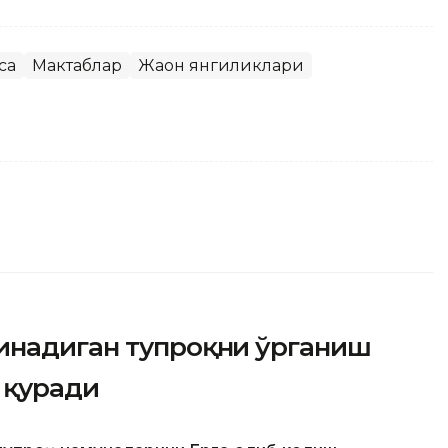
са
Мактаблар
Жаҳон янгиликлари
инадиган тупроқни ўрганиш
 қуради