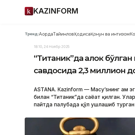
KAZINFORM
Ақорда
Тайинлов
Ҳодиса
Қонун ва интизом
Ко
Тренд:
18:10, 24 Ноябр 2025
“Титаник”да ҳалок бўлга
савдосида 2,3 миллион д
ASTANА. Кazinform — Macy’sнинг ҳам 
билан “Титаник”да саёҳат қилган. Ула
пайтда палубада қўл ушлашиб турган