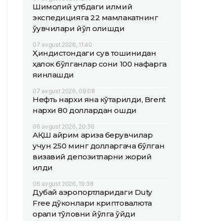
Шимолий қутбдаги илмий
экспедицияга 22 мамлакатнинг
ўқувчилари йўл олишди
07 avgust 2026, 11:40
Ҳиндистондаги сув тошқинидан
ҳалок бўлганлар сони 100 нафарга
яқинлашди
07 avgust 2026, 09:08
Нефть нархи яна кўтарилди, Brent
нархи 80 доллардан ошди
06 avgust 2026, 20:36
АҚШ айрим ариза берувчилар
учун 250 минг долларгача бўлган
визавий депозитларни жорий
қилди
06 avgust 2026, 19:38
Дубай аэропортларидаги Duty
Free дўконлари криптовалюта
орқали тўловни йўлга қўйди