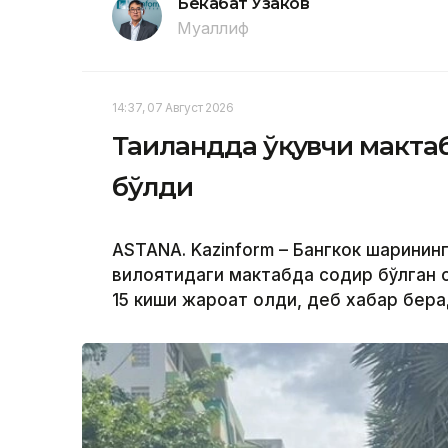
Бекабат Узаков
Муаллиф
14:37, 07 Август 2026
Таиландда ўқувчи мактабд
бўлди
ASTANA. Kazinform – Бангкок шаҳрин
вилоятидаги мактабда содир бўлган о
15 киши жароҳат олди, деб хабар бер