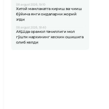
06 avgust 2026, 19:10
Хитой мамлакатга кириш ва чиқиш
бўйича янги қоидаларни жорий
этди
06 avgust 2026, 18:40
АҚШда қорамол тақчиллиги мол
гўшти нархининг кескин ошишига
олиб келди