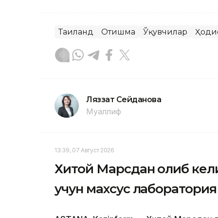
Таиланд
Отишма
Ўқувчилар
Ҳоди
Ляззат Сейданова
Муаллиф
13:39, 07 Август 2026
Хитой Марсдан олиб кел
учун махсус лаборатория