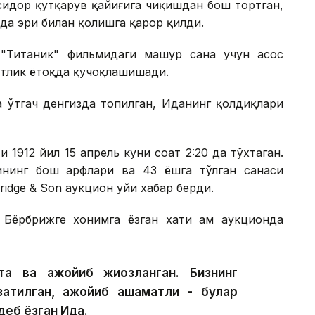
Исидор қутқарув қайиғига чиқишдан бош тортган,
Ида эри билан қолишга қарор қилди.
"Титаник" фильмидаги машҳур саҳна учун асос
уфтлик ётоқда қучоқлашишади.
а ўтгач денгизда топилган, Иданинг қолдиқлари
1912 йил 15 апрель куни соат 2:20 да тўхтаган.
нинг бош ҳарфлари ва 43 ёшга тўлган санаси
dridge & Son аукцион уйи хабар берди.
Бёрбрижге хонимга ёзган хати ҳам аукционда
 ва ажойиб жиҳозланган. Бизнинг
атилган, ажойиб ҳашаматли - булар
деб ёзган Ида.