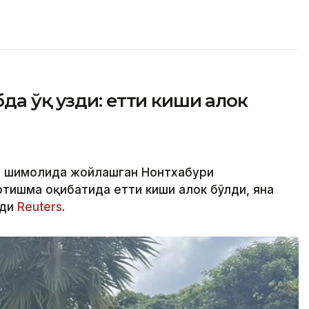
а ўқ узди: етти киши ҳалок
инг шимолида жойлашган Нонтхабури
тишма оқибатида етти киши ҳалок бўлди, яна
ади
Reuters
.