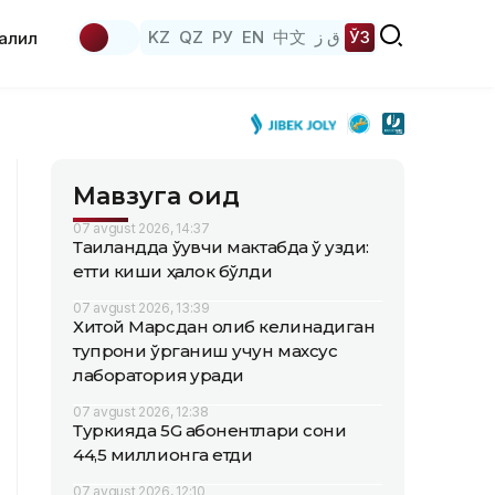
KZ
QZ
РУ
EN
中文
ق ز
ЎЗ
аҳлил
Мавзуга оид
07 avgust 2026, 14:37
Таиландда ўқувчи мактабда ўқ узди:
етти киши ҳалок бўлди
07 avgust 2026, 13:39
Хитой Марсдан олиб келинадиган
тупроқни ўрганиш учун махсус
лаборатория қуради
07 avgust 2026, 12:38
Туркияда 5G абонентлари сони
44,5 миллионга етди
07 avgust 2026, 12:10