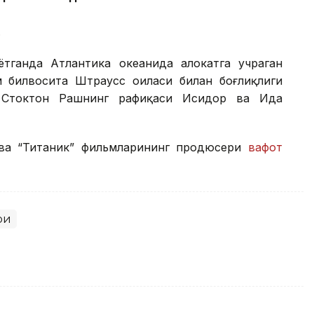
.
тганда Атлантика океанида ҳалокатга учраган
ам билвосита Штраусс оиласи билан боғлиқлиги
и Стоктон Рашнинг рафиқаси Исидор ва Ида
 ва “Титаник” фильмларининг продюсери
вафот
ри