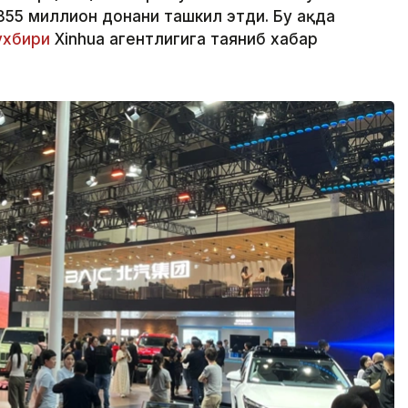
355 миллион донани ташкил этди. Бу ҳақда
хбири
Xinhua агентлигига таяниб хабар