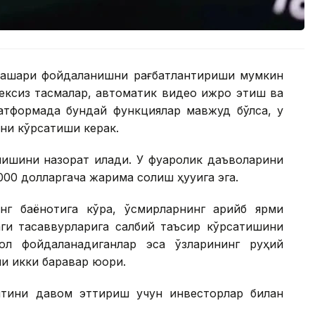
ташқари фойдаланишни рағбатлантириши мумкин
чексиз тасмалар, автоматик видео ижро этиш ва
латформада бундай функциялар мавжуд бўлса, у
ни кўрсатиши керак.
ишини назорат қилади. У фуқаролик даъволарини
000 долларгача жарима солиш ҳуқуқига эга.
г баёнотига кўра, ўсмирларнинг қарийб ярми
аги тасаввурларига салбий таъсир кўрсатишини
ол фойдаланадиганлар эса ўзларининг руҳий
и икки баравар юқори.
ятини давом эттириш учун инвесторлар билан