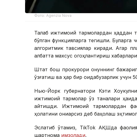
Фото: Agenzia Nova
Талаб ижтимоий тармоқлардан ҳаддан 
бўлган функцияларга тегишли. Буларга 
алгоритмик тавсиялар киради. Агар п
албатта махсус огоҳлантириш хабарлари
Штат бош прокурори қонуннинг бажарил
қўзғатиш ва ҳар бир қоидабузарлик учун 5
Нью-Йорк губернатори Кэти Хоукулнин
ижтимоий тармоқлар ўз таналари ҳақид
айтишди. Ижтимоий тармоқлардан фа
ҳолатини қониқарсиз деб баҳолаш эҳтимол
Эслатиб ўтамиз, TikTok АҚШда фаоли
шартнома
имзолади
.