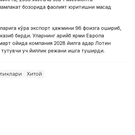
мамлакат бозорида фаолият юритишни мақсад
ларига кўра экспорт ҳажмини 96 фоизга ошириб,
казиб берди. Уларнинг қарийб ярми Европа
 март ойида компания 2028 йилга қадар Лотин
 тутувчи уч йиллик режани ишга туширди.
иликлари
Хитой