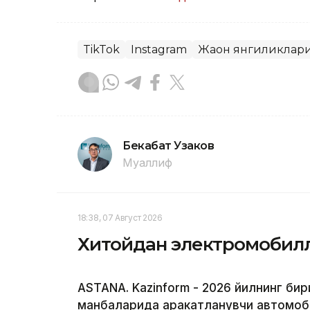
TikTok
Instagram
Жаҳон янгиликлар
Бекабат Узаков
Муаллиф
18:38, 07 Август 2026
Хитойдан электромобилл
ASTANA. Kazinform - 2026 йилнинг би
манбаларида ҳаракатланувчи автомоб