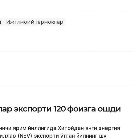
и
Ижтимоий тармоқлар
ар экспорти 120 фоизга ошди
ринчи ярим йиллигида Хитойдан янги энергия
иллар (NEV) экспорти ўтган йилнинг шу