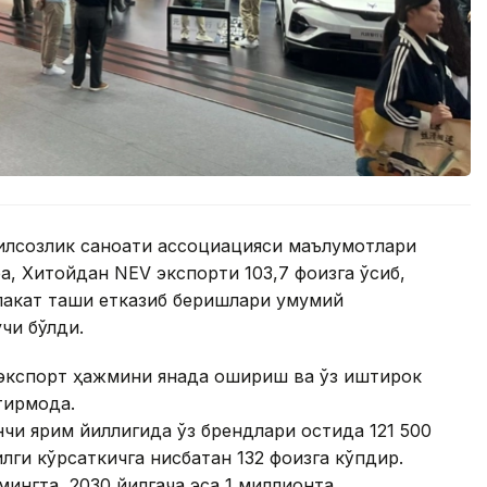
билсозлик саноати ассоциацияси маълумотлари
ра, Хитойдан NEV экспорти 103,7 фоизга ўсиб,
лакат ташқи етказиб беришлари умумий
чи бўлди.
 экспорт ҳажмини янада ошириш ва ўз иштирок
ирмоқда.
чи ярим йиллигида ўз брендлари остида 121 500
илги кўрсаткичга нисбатан 132 фоизга кўпдир.
мингта, 2030 йилгача эса 1 миллионта