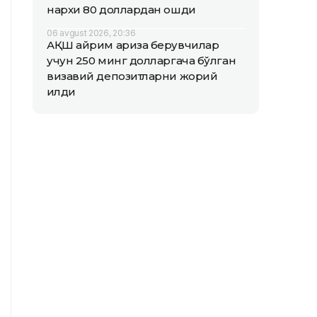
нархи 80 доллардан ошди
06 avgust 2026, 20:36
АҚШ айрим ариза берувчилар
учун 250 минг долларгача бўлган
визавий депозитларни жорий
қилди