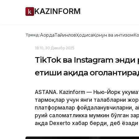
KAZINFORM
Ақорда
Тайинлов
Ҳодиса
Қонун ва интизом
Ко
Тренд:
18:10, 30 Декабр 2025
TikTok ва Instagram энди
етиши ҳақида огоҳлантира
ASTANА. Кazinform — Нью-Йорк ҳукумат
тармоқлар учун янги талабларни жори
платформалар фойдаланувчиларни, а
руҳий саломатликка мумкин бўлган зар
ҳақда Dexerto хабар берди, деб ёзад