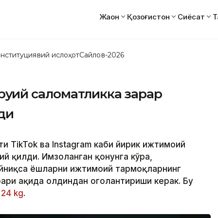
Жаҳон
Қозоғистон
Сиёсат
Т
нституциявий ислоҳот
Сайлов-2026
 руҳий саломатликка зарар
ди
и TikTok ва Instagram каби йирик ижтимоий
й қилди. Имзоланган қонунга кўра,
йниқса ёшларни ижтимоий тармоқларнинг
ари ҳақида олдиндан огоҳлантириши керак. Бу
и
24 kg
.