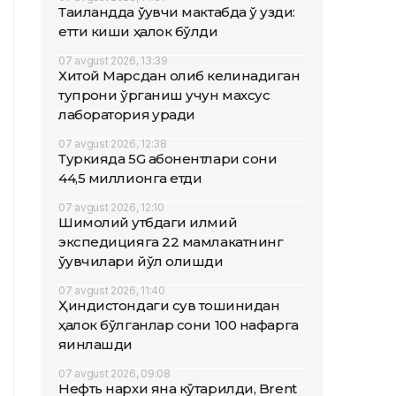
Таиландда ўқувчи мактабда ўқ узди:
етти киши ҳалок бўлди
07 avgust 2026, 13:39
Хитой Марсдан олиб келинадиган
тупроқни ўрганиш учун махсус
лаборатория қуради
07 avgust 2026, 12:38
Туркияда 5G абонентлари сони
44,5 миллионга етди
07 avgust 2026, 12:10
Шимолий қутбдаги илмий
экспедицияга 22 мамлакатнинг
ўқувчилари йўл олишди
07 avgust 2026, 11:40
Ҳиндистондаги сув тошқинидан
ҳалок бўлганлар сони 100 нафарга
яқинлашди
07 avgust 2026, 09:08
Нефть нархи яна кўтарилди, Brent