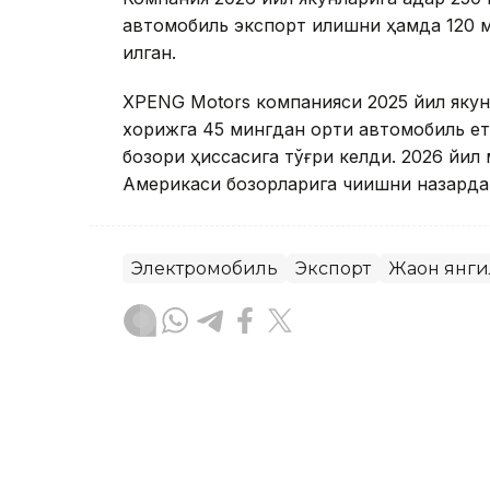
автомобиль экспорт қилишни ҳамда 120 
қилган.
XPENG Motors компанияси 2025 йил якун
хорижга 45 мингдан ортиқ автомобиль ет
бозори ҳиссасига тўғри келди. 2026 йил
Америкаси бозорларига чиқишни назарда
Электромобиль
Экспорт
Жаҳон янг
Ляззат Сейданова
Муаллиф