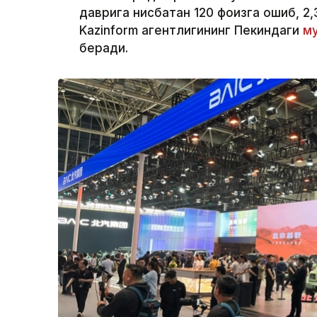
даврига нисбатан 120 фоизга ошиб, 2,
Kazinform агентлигининг Пекиндаги
му
беради.