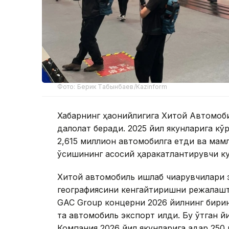
Фото: Берик Табынбаев/Kazinform
Хабарнинг ҳаққонийлигига Хитой Автомо
далолат беради. 2025 йил якунларига кў
2,615 миллион автомобилга етди ва мам
ўсишининг асосий ҳаракатлантирувчи ку
Хитой автомобиль ишлаб чиқарувчилари
географиясини кенгайтиришни режалашт
GAC Group концерни 2026 йилнинг бирин
та автомобиль экспорт қилди. Бу ўтган й
Компания 2026 йил якунларига қадар 250 