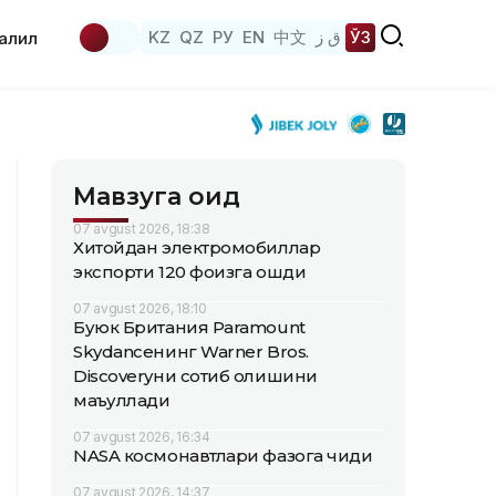
KZ
QZ
РУ
EN
中文
ق ز
ЎЗ
аҳлил
Мавзуга оид
07 avgust 2026, 18:38
Хитойдан электромобиллар
экспорти 120 фоизга ошди
07 avgust 2026, 18:10
Буюк Британия Paramount
Skydanceнинг Warner Bros.
Discoveryни сотиб олишини
маъқуллади
07 avgust 2026, 16:34
NASA космонавтлари фазога чиқди
07 avgust 2026, 14:37