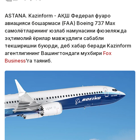
ASTANA. Kazinform - АҚШ Федерал фуқаро
авиацияси бошқармаси (FAA) Boeing 737 Max
самолётларининг юзлаб намунасини фюзеляжда
эҳтимолий ёриқлар мавжудлиги сабабли
текширишни буюрди, деб хабар беради Kazinform
агентлигининг Вашингтондаги мухбири
Fox
Business
'га таяниб.