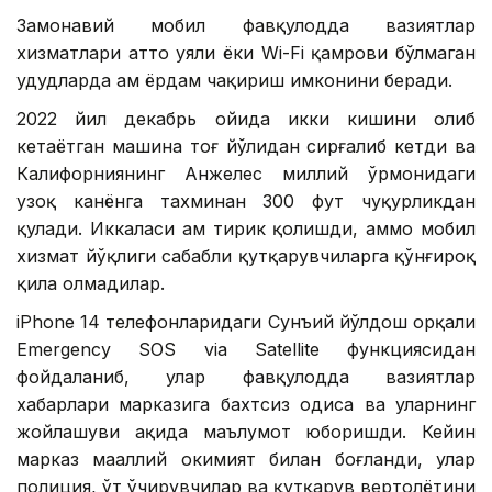
Замонавий мобил фавқулодда вазиятлар
хизматлари ҳатто уяли ёки Wi-Fi қамрови бўлмаган
ҳудудларда ҳам ёрдам чақириш имконини беради.
2022 йил декабрь ойида икки кишини олиб
кетаётган машина тоғ йўлидан сирғалиб кетди ва
Калифорниянинг Анжелес миллий ўрмонидаги
узоқ канёнга тахминан 300 фут чуқурликдан
қулади. Иккаласи ҳам тирик қолишди, аммо мобил
хизмат йўқлиги сабабли қутқарувчиларга қўнғироқ
қила олмадилар.
iPhone 14 телефонларидаги Сунъий йўлдош орқали
Emergency SOS via Satellite функциясидан
фойдаланиб, улар фавқулодда вазиятлар
хабарлари марказига бахтсиз ҳодиса ва уларнинг
жойлашуви ҳақида маълумот юборишди. Кейин
марказ маҳаллий ҳокимият билан боғланди, улар
полиция, ўт ўчирувчилар ва қутқарув вертолётини