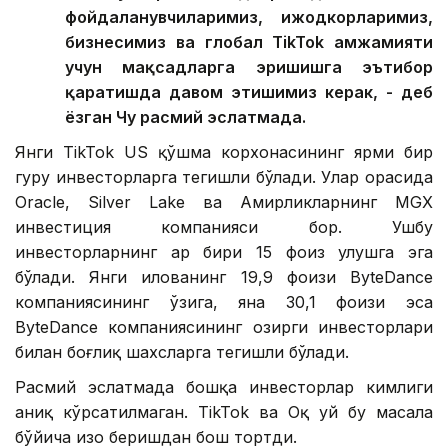
фойдаланувчиларимиз, ижодкорларимиз,
бизнесимиз ва глобал TikTok ҳамжамияти
учун мақсадларга эришишга эътибор
қаратишда давом этишимиз керак, - деб
ёзган Чу расмий эслатмада.
Янги TikTok US қўшма корхонасининг ярми бир
гуруҳ инвесторларга тегишли бўлади. Улар орасида
Oracle, Silver Lake ва Амирликларнинг MGX
инвестиция компанияси бор. Ушбу
инвесторларнинг ҳар бири 15 фоиз улушга эга
бўлади. Янги илованинг 19,9 фоизи ByteDance
компаниясининг ўзига, яна 30,1 фоизи эса
ByteDance компаниясининг ҳозирги инвесторлари
билан боғлиқ шахсларга тегишли бўлади.
Расмий эслатмада бошқа инвесторлар кимлиги
аниқ кўрсатилмаган. TikTok ва Оқ уй бу масала
бўйича изоҳ беришдан бош тортди.