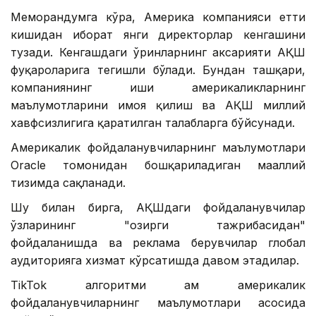
Меморандумга кўра, Америка компанияси етти
кишидан иборат янги директорлар кенгашини
тузади. Кенгашдаги ўринларнинг аксарияти АҚШ
фуқароларига тегишли бўлади. Бундан ташқари,
компаниянинг иши америкаликларнинг
маълумотларини ҳимоя қилиш ва АҚШ миллий
хавфсизлигига қаратилган талабларга бўйсунади.
Америкалик фойдаланувчиларнинг маълумотлари
Oracle томонидан бошқариладиган маҳаллий
тизимда сақланади.
Шу билан бирга, АҚШдаги фойдаланувчилар
ўзларининг "ҳозирги тажрибасидан"
фойдаланишда ва реклама берувчилар глобал
аудиторияга хизмат кўрсатишда давом этадилар.
TikTok алгоритми ҳам америкалик
фойдаланувчиларнинг маълумотлари асосида