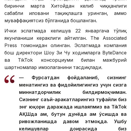
биринчи марта Хитойдан келиб чиққанлиги
сабабли иловани тақиқлашга уринган, аммо
муваффақиятсиз бўлганида бошланган.
Ички эслатмада келишув 22 январгача тўлиқ
якунланиши кераклиги айтилган. The Associated
Press томонидан олинган. Эслатмада компания
бош директори Шоу Зи Чу ходимларга ByteDance
ва TikTok консорциуми билан мажбурий
шартномалар имзолаганини тасдиқлади.
— Фурсатдан фойдаланиб, сизнинг
меҳнатингиз ва фидойилигингиз учун сизга
миннатдорчилик билдирмоқчиман.
Сизнинг саъй-ҳаракатларингиз туфайли биз
энг юқори даражада ишлаяпмиз ва TikTok
АҚШда ҳам, бутун дунёда ҳам ўсишда ва
ривожланишда давом этмоқда. Ушбу
келишувлар доирасида биз