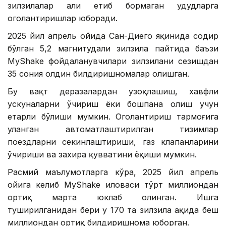
зилзилалар ҳали етиб бормаган ҳудудларга
огоҳлантиришлар юборади.
2025 йил апрель ойида Сан-Диего яқинида содир
бўлган 5,2 магнитудали зилзила пайтида баъзи
MyShake фойдаланувчилари зилзилани сезишдан
35 сония олдин билдиришномалар олишган.
Бу вақт деразалардан узоқлашиш, хавфли
ускуналарни ўчириш ёки бошпана олиш учун
етарли бўлиши мумкин. Огоҳлантириш тармоғига
уланган автоматлаштирилган тизимлар
поездларни секинлаштириши, газ клапанларини
ўчириши ва захира қувватини ёқиши мумкин.
Расмий маълумотларга кўра, 2025 йил апрель
ойига келиб MyShake иловаси тўрт миллиондан
ортиқ марта юклаб олинган. Ишга
туширилганидан бери у 170 та зилзила ҳақида беш
миллиондан ортиқ билдиришнома юборган.