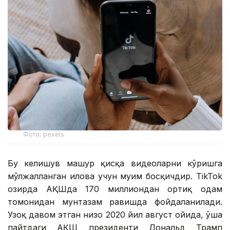
Фото: pexels
Бу келишув машҳур қисқа видеоларни кўришга
мўлжалланган илова учун муҳим босқичдир. TikTok
ҳозирда АҚШда 170 миллиондан ортиқ одам
томонидан мунтазам равишда фойдаланилади.
Узоқ давом этган низо 2020 йил август ойида, ўша
пайтдаги АҚШ президенти Дональд Трамп