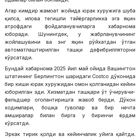
Агар кимдир жамоат жойида юрак хуружига шубҳа
қилса, илова тегишли тайёргарликка эга яқин
атрофдаги фойдаланувчиларга хабарнома
юборади. Шунингдек, у жабрланувчининг
жойлашувини ва энг яқин рўйхатдан ўтган
автоматлаштирилган ташқи дефибрилляторни
кўрсатади.
Бундай хабарнома 2025 йил май ойида Вашингтон
штатининг Берлингтон шаҳридаги Costco дўконида
бир киши юрак хуружидан омон қолганидан кейин
юборилган эди. Хизматдан ташқари ўт ўчирувчи-
фельдшер огоҳлантиришга жавоб берди. Дўкон
ходимлари, бошқа гувоҳлар ва бир нечта
ҳамширалар билан бирга у биринчи ёрдам
кўрсатди.
Эркак тирик қолди ва кейинчалик уйига қайтди.