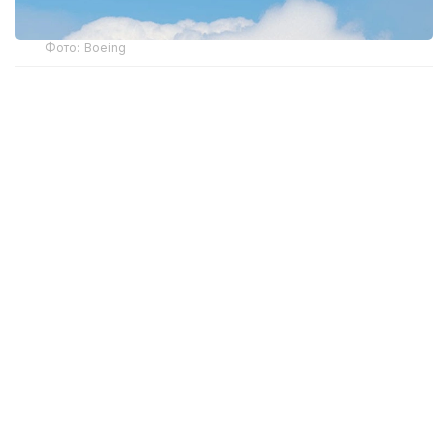
Фото: Boeing
2026 йил 10 сентябрдан кучга кирадиган учишга
яроқлилик тўғрисидаги директива (The
Airworthiness Directive) айрим Boeing 737 Max 8,
Max 9 ва Max 8-200 самолётларига тааллуқли
бўлиб, АҚШда рўйхатдан ўтган тахминан 471 та
самолётни қамраб олади.
Бундай қарорга фюзеляж қопламаси ва маҳкамлаш
тасмасида аниқланган ёриқлар сабаб бўлган. Бу
нуқсонлар асосий конструктив элементнинг
юқори юкламаларга чидамлилигини пасайтириши
ва самолётнинг умумий конструкциявий
мустаҳкамлигига салбий таъсир кўрсатиши мумкин.
Америка корпорацияси маълум қилишича, мазкур