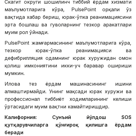
Скагит округи шошилинч тиббий ёрдам хизмати
маълумотларига кўра, PulsePoint орқали ўз
вақтида хабар бериш, юрак-ўпка реанимациясини
эрта бошлаш ва гувоҳларнинг тезкор ҳаракатлари
муҳим рол ўйнади.
PulsePoint жамғармасининг маълумотларига кўра,
тезкор юрак-ўпка реанимацияси ва
дефибрилляция одамнинг юрак хуружидан омон
қолиш имкониятини икки-уч баравар ошириши
мумкин.
Илова тез ёрдам машинасининг ишини
алмаштирмайди. Унинг мақсади юрак хуружи ва
профессионал тиббиёт ходимларининг келиши
ўртасидаги муҳим вақтни камайтиришдир.
Калифорния: Сунъий йўлдош SOS
қутқарувчиларга қўнғироқ қилишга ёрдам
беради