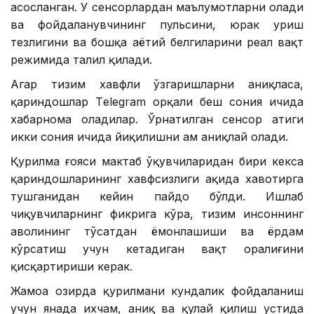
асосланган. У сенсорлардан маълумотларни олади
ва фойдаланувчининг пульсини, юрак уриш
тезлигини ва бошқа ҳаётий белгиларини реал вақт
режимида таҳлил қилади.
Агар тизим хавфли ўзгаришларни аниқласа,
қариндошлар Тelegram орқали беш сония ичида
хабарнома оладилар. Ўрнатилган сенсор атиги
икки сония ичида йиқилишни ҳам аниқлай олади.
Қурилма ғояси мактаб ўқувчиларидан бири кекса
қариндошларининг хавфсизлиги ҳақида хавотирга
тушганидан кейин пайдо бўлди. Ишлаб
чиқувчиларнинг фикрига кўра, тизим инсоннинг
аҳволининг тўсатдан ёмонлашиши ва ёрдам
кўрсатиш учун кетадиган вақт оралиғини
қисқартириши керак.
Жамоа ҳозирда қурилмани кундалик фойдаланиш
учун янада ихчам, аниқ ва қулай қилиш устида