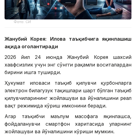
Фото: СИ
Жанубий Корея: Илова таъқибчига яқинлашиш
ҳақида огоҳлантиради
2026 йил 24 июнда Жанубий Корея шахсий
хавфсизлик учун энг сўнгги рақамли воситалардан
бирини ишга туширди.
Ҳукумат иловаси таъқиб қилувчи қурбонларга
электрон билагузук тақишлари шарт бўлган таъқиб
қилувчиларининг жойлашуви ва йўналишини реал
вақт режимида кўриш имконини беради.
Агар таъқибчи маълум масофага яқинлашса,
фойдаланувчи смартфон харитасида уларнинг
жойлашуви ва йўналишини кўриши мумкин.