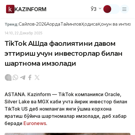
KAZINFORM
ЎЗ
Сайлов-2026
Ақорда
Тайинлов
Ҳодиса
Қонун ва интизо
Тренд:
14:10, 22 Декабр 2025
TikTok АҚШда фаолиятини давом
эттириш учун инвесторлар билан
шартнома имзолади
ASTANА. Кazinform — TikTok компанияси Oracle,
Silver Lake ва MGX каби учта йирик инвестор билан
TikTok US деб номланган янги қўшма корхона
яратиш бўйича шартномалар имзолади, деб хабар
беради
Euronews
.