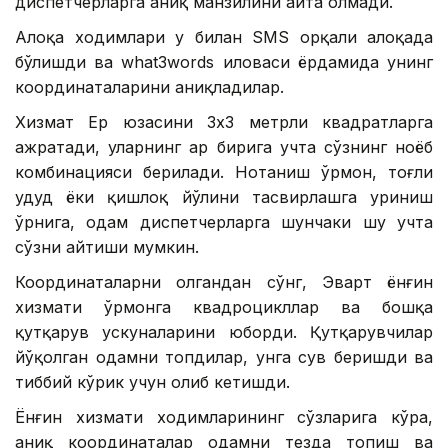
диспетчерларга аниқ манзилини айта олмади.
Алоқа ходимлари у билан SМS орқали алоқада
бўлишди ва what3words иловаси ёрдамида унинг
координаталарини аниқладилар.
Хизмат Ер юзасини 3х3 метрли квадратларга
ажратади, уларнинг ҳар бирига учта сўзнинг ноёб
комбинацияси берилади. Нотаниш ўрмон, тоғли
ҳудуд ёки қишлоқ йўлини тасвирлашга уриниш
ўрнига, одам диспетчерларга шунчаки шу учта
сўзни айтиши мумкин.
Координаталарни олгандан сўнг, Эварт ёнғин
хизмати ўрмонга квадроцикллар ва бошқа
қутқарув ускуналарини юборди. Қутқарувчилар
йўқолган одамни топдилар, унга сув беришди ва
тиббий кўрик учун олиб кетишди.
Ёнғин хизмати ходимларининг сўзларига кўра,
аниқ координаталар одамни тезда топиш ва