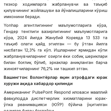
тезкор ходимларга жабрланувчи ва таъқиб
қилувчининг жойлашуви ва йўналишларини кўриш
имконини беради.
Yonhap агентлигининг маълумотларига кўра,
Гендер тенглиги вазирлигининг маълумотларига
кўра, 2024 йилда Жанубий Кореяда 13 533 та
таъқиб ҳолати қайд этилган — бу ўтган йилга
нисбатан 12,3% га кўп. Ишларнинг ярмидан кўпи
жабрланувчиларнинг ҳозирги ёки собиқ шериклари
билан боғлиқ бўлиб, эркаклар аниқланган барча
жиноятчиларнинг 76,2% ни ташкил этган.
Вашингтон: Волонтёрлар яқин атрофдаги юрак
хуружи ҳақида хабардор қилинди
Американинг PulsePoint Respond иловаси маҳаллий
фавқулодда диспетчерлик хизматларини юрак-
ўпка реанимацияси (ЮЎР) бўйича ўқитилган
одамлар билан боғлайди.