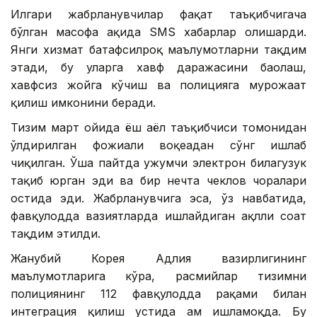
Илгари жабрланувчилар фақат таъқибчигача
бўлган масофа ҳақида SМS хабарлар олишарди.
Янги хизмат батафсилроқ маълумотларни тақдим
этади, бу уларга хавф даражасини баҳолаш,
хавфсиз жойга кўчиш ва полицияга мурожаат
қилиш имконини беради.
Тизим март ойида ёш аёл таъқибчиси томонидан
ўлдирилган фожиали воқеадан сўнг ишлаб
чиқилган. Ўша пайтда ҳужумчи электрон билагузук
тақиб юрган эди ва бир нечта чеклов чоралари
остида эди. Жабрланувчига эса, ўз навбатида,
фавқулодда вазиятларда ишлайдиган ақлли соат
тақдим этилди.
Жанубий Корея Адлия вазирлигининг
маълумотларига кўра, расмийлар тизимни
полициянинг 112 фавқулодда рақами билан
интеграция қилиш устида ҳам ишламоқда. Бу