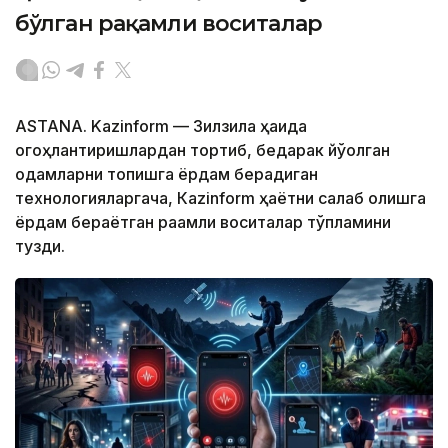
бўлган рақамли воситалар
ASTANA. Kazinform — Зилзила ҳақида
огоҳлантиришлардан тортиб, бедарак йўқолган
одамларни топишга ёрдам берадиган
технологияларгача, Кazinform ҳаётни сақлаб қолишга
ёрдам бераётган рақамли воситалар тўпламини
тузди.