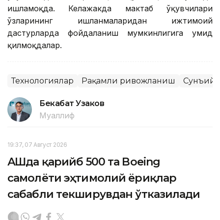
ишламоқда. Келажакда мактаб ўқувчилари
ўзларининг ишланмаларидан ижтимоий
дастурларда фойдаланиш мумкинлигига умид
қилмоқдалар.
Технологиялар
Рақамли ривожланиш
Сунъий 
Бекабат Узаков
Муаллиф
19:37, 07 Август 2026
АҚШда қарийб 500 та Boeing
самолёти эҳтимолий ёриқлар
сабабли текширувдан ўтказилади