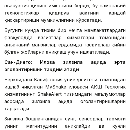
эвакуация қилиш имконини берди, бу замонавий
технологиялар қидирув вақтини қандай
қисқартириши мумкинлигини кўрсатади.
Бугунги кунда тизим бир нечта мамлакатлардаги
фавқулодда вазиятлар хизматлари томонидан
анъанавий манзиллар ёрдамида тасвирлаш қийин
бўлган жойларни аниқлаш учун ишлатилади.
Сан-Диего: Илова зилзила ҳақида эрта
огоҳлантиришни тақдим этади
Берклидаги Калифорния университети томонидан
ишлаб чиқилган MyShake иловаси АҚШ Геологик
хизматининг ShakeAlert тизимидаги маълумотлар
асосида зилзила ҳақида огоҳлантиришларни
тарқатади.
Зилзила бошланганидан сўнг, сенсорлар тармоғи
унинг магнитудини аниқлайди ва кучли