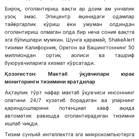
Бироқ, огоҳлантириш вақти ҳар доим ҳам унчалик
узоқ эмас. Эпицентр яқинидаги одамлар
тайёргарлик кўриш ёки умуман олдиндан
огоҳлантириш олмаган ҳолда бир неча сония вақтга
эга бўлишлари мумкин. Шунга қарамай, ShakeAlert
тизими Калифорния, Орегон ва Вашингтоннинг 50
миллиондан ортиқ аҳолиси ва ташриф
буюрувчиларига хизмат кўрсатади.
Қозоғистон: Мактаб ўқувчилари юрак
мониторинги тизимини яратдилар
Ақтаулик тўрт нафар мактаб ўқувчиси инсоннинг
ҳолатини 24/7 кузатиб борадиган ва уларнинг
қариндошларини потенциал хавф ҳақида
автоматик равишда огоҳлантирадиган тизимни
ишлаб чиқди.
Тизим сунъий интеллектга эга микрокомпьютерга