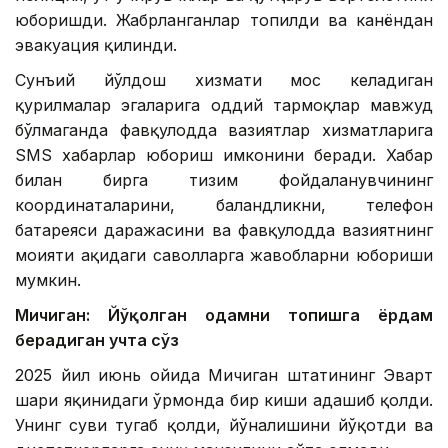
юборишди. Жабрланганлар топилди ва канёндан
эвакуация қилинди.
Сунъий йўлдош хизмати мос келадиган
қурилмалар эгаларига оддий тармоқлар мавжуд
бўлмаганда фавқулодда вазиятлар хизматларига
SМS хабарлар юбориш имконини беради. Хабар
билан бирга тизим фойдаланувчининг
координаталарини, баландликни, телефон
батареяси даражасини ва фавқулодда вазиятнинг
моҳияти ҳақидаги саволларга жавобларни юбориши
мумкин.
Мичиган: Йўқолган одамни топишга ёрдам
берадиган учта сўз
2025 йил июнь ойида Мичиган штатининг Эварт
шаҳри яқинидаги ўрмонда бир киши адашиб қолди.
Унинг суви тугаб қолди, йўналишини йўқотди ва