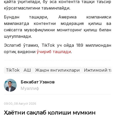
қайта ўқитилади, бу эса контентга ташқи таъсир
кўрсатмаслигини таъминлайди.
Бундан ташқари, Америка компанияси
мамлакатда контентни модерация қилиш ва
сиёсатга мувофиқликни мониторинг қилиш билан
шуғулланади.
Эслатиб ўтамиз, TikTok уч ойда 189 миллиондан
ортиқ видеони
ўчириб ташлади
.
TikTok
АҚШ
Жаҳон янгиликлари
Ижтимоий та
Бекабат Узаков
Муаллиф
09:00, 08 Август 2026
Ҳаётни сақлаб қолиши мумкин