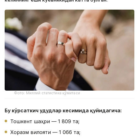
Фото: Миллий статистика қўмитаси
Бу кўрсаткич ҳудудлар кесимида қуйидагича:
Тошкент шаҳри — 1 809 та;
Хоразм вилояти — 1 066 та;