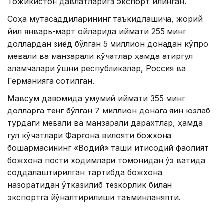
Тожикистон давлатларига экспорт қилинган.
Соҳа мутасаддиларининг таъкидлашича, жорий
йил январь-март ойларида қиймати 255 минг
доллардан зиёд бўлган 5 миллион донадан кўпроқ
мевали ва манзарали кўчатлар ҳамда атиргул
қаламчалари қўшни республикалар, Россия ва
Германияга сотилган.
Мавсум давомида умумий қиймати 355 минг
долларга тенг бўлган 7 миллион донага яқин юзлаб
турдаги мевали ва манзарали дарахтлар, ҳамда
гул кўчатлари Фарғона вилояти божхона
бошқармасининг «Водий» ташқи иқтисодий фаолият
божхона пости ходимлари томонидан ўз вақтида
соддалаштирилган тартибда божхона
назоратидан ўтказилиб тезкорлик билан
экспортга йўналтирилиши таъминланяпти.