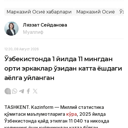
Марказий Осиё хабарлари
Марказий Осиё
Ўзб
Ляззат Сейданова
Муаллиф
12:20, 08 Август 2026
Ўзбекистонда 1 йилда 11 мингдан
ортиқ эркаклар ўзидан катта ёшдаги
аёлга уйланган
TASHKENT. Kazinform — Миллий статистика
қўмитаси маълумотларига
кўра
, 2025 йилда
Ўзбекистонда қайд этилган 11 040 та никоҳда
келиннинг ёши куёвникидан катта бўлган.