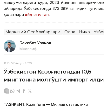
маълумотларига кўра, 2026 йилнинг январь-июнь
ойларида Ўзбекистонда 373 389 та тирик туғилиш
ҳолатлари
қайд этилган
.
Марказий Осиё хабарлари
Оила
Никоҳ
Ўзбеки
Бекабат Узаков
Муаллиф
11:10, 07 Август 2026
Ўзбекистон Қозоғистондан 10,6
минг тонна мол гўшти импорт қилди
TASHKENT. Kazinform — Миллий статистика