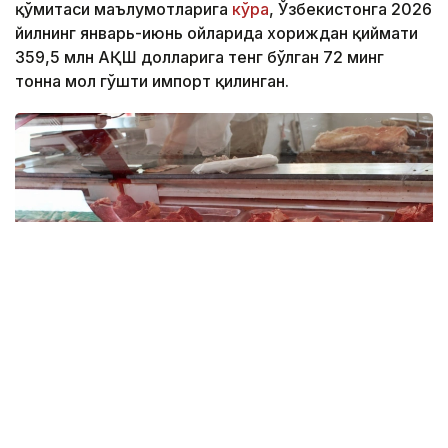
қўмитаси маълумотларига
кўра
, Ўзбекистонга 2026
йилнинг январь-июнь ойларида хориждан қиймати
359,5 млн АҚШ долларига тенг бўлган 72 минг
тонна мол гўшти импорт қилинган.
Фото: Миллий статистика қўмитаси
Импорт ҳажми ўтган йилнинг мос даврига