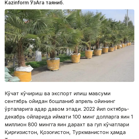
Kazinform ЎзАга таяниб.
Кўчат кўчириш ва экспорт қилиш мавсуми
сентябрь ойидан бошланиб апрель ойининг
ўрталарига қадар давом этади. 2022 йил октябрь-
декабрь ойларида қиймати 100 минг долларга яқин 1
миллион 800 мингга яқин дарахт ва гул кўчатлари
Қирғизистон, Қозоғистон, Туркманистон ҳамда