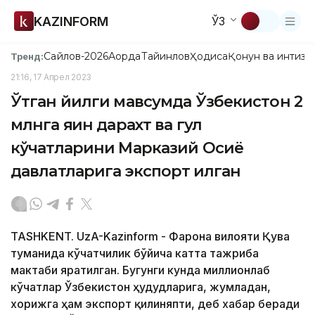
KAZINFORM
ЎЗ
Сайлов-2026
Ақорда
Тайинлов
Ҳодиса
Қонун ва интизо
Тренд:
21:16, 17 Апрел 2023
Ўтган йилги мавсумда Ўзбекистон 2
млнга яқин дарахт ва гул
кўчатларини Марказий Осиё
давлатларига экспорт қилган
TASHKENT. UzA-Kazinform - Фарғона вилояти Қува
туманида кўчатчилик бўйича катта тажриба
мактаби яратилган. Бугунги кунда миллионлаб
кўчатлар Ўзбекистон ҳудудларига, жумладан,
хорижга ҳам экспорт қилиняпти, деб хабар беради