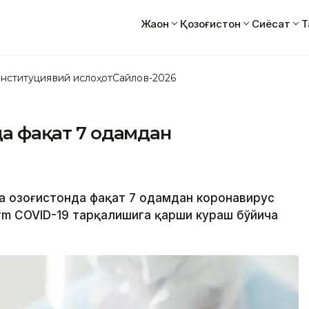
Жаҳон
Қозоғистон
Сиёсат
Т
нституциявий ислоҳот
Сайлов-2026
да фақат 7 одамдан
да Қозоғистонда фақат 7 одамдан коронавирус
rm COVID-19 тарқалишига қарши кураш бўйича