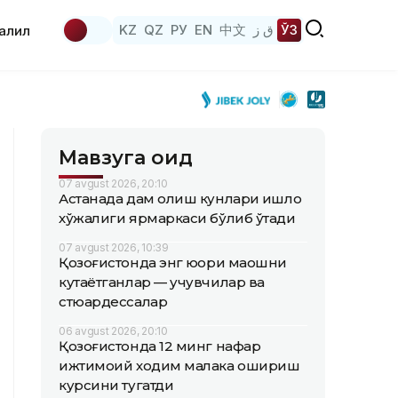
KZ
QZ
РУ
EN
中文
ق ز
ЎЗ
аҳлил
Мавзуга оид
07 avgust 2026, 20:10
Астанада дам олиш кунлари қишлоқ
хўжалиги ярмаркаси бўлиб ўтади
07 avgust 2026, 10:39
Қозоғистонда энг юқори маошни
кутаётганлар — учувчилар ва
стюардессалар
06 avgust 2026, 20:10
Қозоғистонда 12 минг нафар
ижтимоий ходим малака ошириш
курсини тугатди