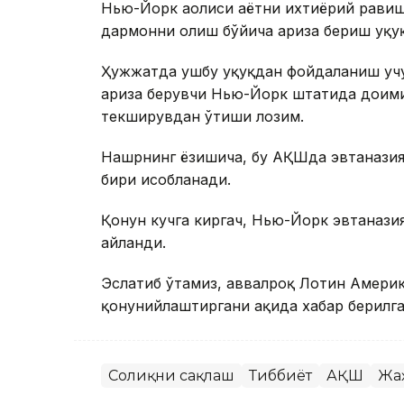
Нью-Йорк аҳолиси ҳаётни ихтиёрий рави
дармонни олиш бўйича ариза бериш ҳуқуқ
Ҳужжатда ушбу ҳуқуқдан фойдаланиш учу
ариза берувчи Нью-Йорк штатида доимий
текширувдан ўтиши лозим.
Нашрнинг ёзишича, бу АҚШда эвтаназия 
бири ҳисобланади.
Қонун кучга киргач, Нью-Йорк эвтаназ
айланди.
Эслатиб ўтамиз, аввалроқ Лотин Америк
қонунийлаштиргани ҳақида хабар берилга
Соғлиқни сақлаш
Тиббиёт
АҚШ
Жа