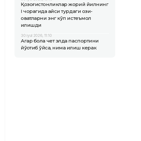
Қозоғистонликлар жорий йилнинг
I чорагида қайси турдаги озиқ-
овқатларни энг кўп истеъмол
қилишди
30 iyul 2026, 11:10
Агар бола чет элда паспортини
йўқотиб қўйса, нима қилиш керак