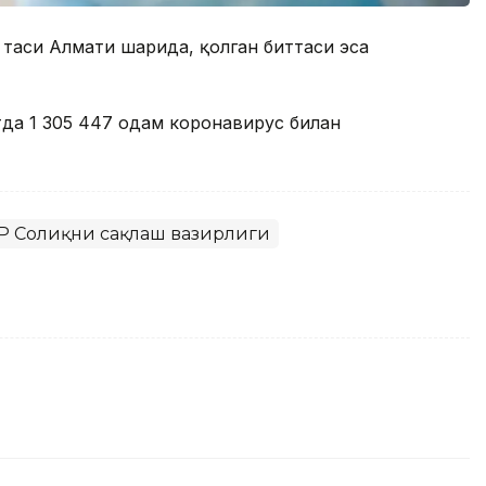
 таси Алмати шаҳрида, қолган биттаси эса
да 1 305 447 одам коронавирус билан
Р Соғлиқни сақлаш вазирлиги