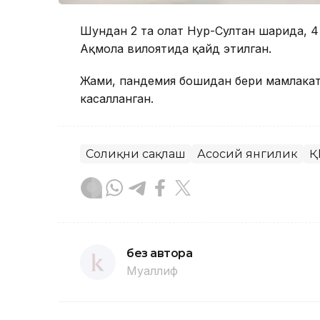
Шундан 2 та ҳолат Нур-Султан шаҳрида, 4
Ақмола вилоятида қайд этилган.
Жами, пандемия бошидан бери мамлакат
касалланган.
Соғлиқни сақлаш
Асосий янгилик
Қ
без автора
Муаллиф