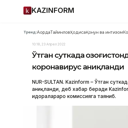
KAZINFORM
Ақорда
Тайинлов
Ҳодиса
Қонун ва интизом
Ко
Тренд:
10:18, 23 Апрел 2022
Ўтган суткада Қозоғистон
коронавирус аниқланди
NUR-SULTAN. Kazinform – Ўтган сутка
аниқланди, деб хабар беради Kazinfo
идоралараро комиссияга таяниб.