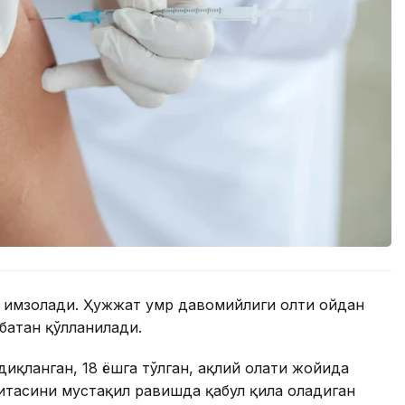
и имзолади. Ҳужжат умр давомийлиги олти ойдан
батан қўлланилади.
иқланган, 18 ёшга тўлган, ақлий ҳолати жойида
итасини мустақил равишда қабул қила оладиган