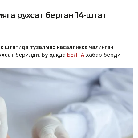
яга рухсат берган 14-штат
рк штатида тузалмас касалликка чалинган
ухсат берилди. Бу ҳақда
БЕЛТА
хабар берди.