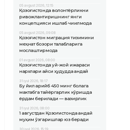
05 avgust 2026, 12:15
Қозоғистонда волонтёрликни
ривожлантиришнинг янги
концепцияси ишлаб чиқилмоқда
05 avgust 2026, 09:08
Қозоғистон миграция тизимини
меҳнат бозори талабларига
мослаштирмоқда
01 avgust 2026, 08:00
Қозоғистонда уй-жой ижараси
нархлари қайси ҳудудда қандай
31 iyul 2026, 18:17
Бу йил қарийб 450 минг болага
мактабга тайёргарлик кўришда
ёрдам берилади — вазирлик
31 iyul 2026, 08:00
1 августдан Қозоғистонда қандай
муҳим ўзгаришлар юз беради
30 iyul 2026, 15:19