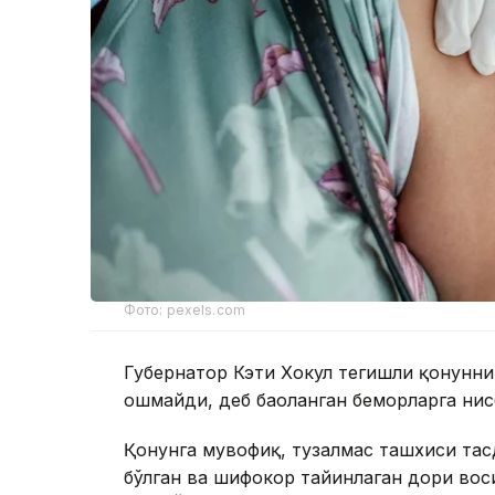
Фото: pexels.com
Губернатор Кэти Хокул тегишли қонунн
ошмайди, деб баҳоланган беморларга нис
Қонунга мувофиқ, тузалмас ташхиси тасд
бўлган ва шифокор тайинлаган дори вос