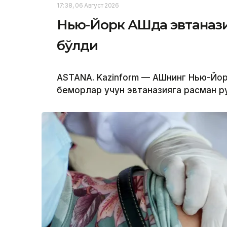
17:38, 06 Август 2026
Нью-Йорк АҚШда эвтанази
бўлди
ASTANA. Kazinform — АҚШнинг Нью-Йо
беморлар учун эвтаназияга расман р