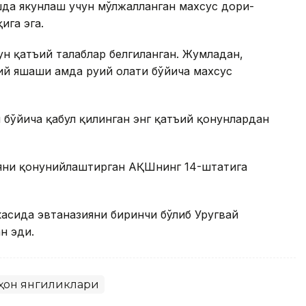
шда якунлаш учун мўлжалланган махсус дори-
ига эга.
н қатъий талаблар белгиланган. Жумладан,
 яшаши ҳамда руҳий ҳолати бўйича махсус
бўйича қабул қилинган энг қатъий қонунлардан
ияни қонунийлаштирган АҚШнинг 14-штатига
асида эвтаназияни биринчи бўлиб Уругвай
н эди.
ҳон янгиликлари