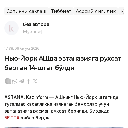
Соғлиқни сақлаш
Тиббиёт
Асосий янгилик
ҚР
без автора
Муаллиф
17:38, 06 Август 2026
Нью-Йорк АҚШда эвтаназияга рухсат
берган 14-штат бўлди
ASTANA. Kazinform — АҚШнинг Нью-Йорк штатида
тузалмас касалликка чалинган беморлар учун
эвтаназияга расман рухсат берилди. Бу ҳақда
БЕЛТА
хабар берди.