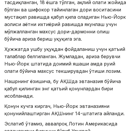
тасдиқланган, 18 ёшга тўлган, ақлий ҳолати жойида
бўлган ва шифокор тайинлаган дори воситасини
мустақил равишда қабул қила оладиган Нью-Йорк
аҳолиси ҳаётни ихтиёрий равишда якунлаш учун
мўлжалланган махсус дори-дармонни олиш
бўйича ариза бериш ҳуқуқига эга.
Ҳужжатда ушбу ҳуқуқдан фойдаланиш учун қатъий
талаблар белгиланган. Жумладан, ариза берувчи
Нью-Йорк штатида доимий яшаши ҳамда руҳий
ҳолати бўйича махсус текширувдан ўтиши лозим.
Нашрнинг ёзишича, бу АҚШда эвтаназия бўйича
қабул қилинган энг қатъий қонунлардан бири
ҳисобланади.
Қонун кучга киргач, Нью-Йорк эвтаназияни
қонунийлаштирган АҚШнинг 14-штатига айланди.
Эслатиб ўтамиз, аввалроқ Лотин Америкасида