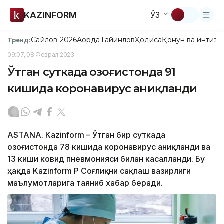
KAZINFORM
ЎЗ
Сайлов-2026
Ақорда
Тайинлов
Ҳодиса
Қонун ва интизо
Тренд:
09:07, 08 Феврал 2023
Ўтган суткада Қозоғистонда 91
кишида коронавирус аниқланди
ASTANА. Kazinform – Ўтган бир суткада
Қозоғистонда 78 кишида коронавирус аниқланди ва
13 киши ковид пневмонияси билан касалланди. Бу
ҳақда Kazinform ҚР Соғлиқни сақлаш вазирлиги
маълумотларига таяниб хабар беради.