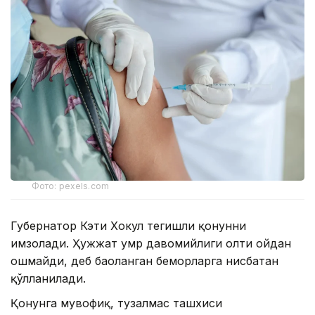
Фото: pexels.com
Губернатор Кэти Хокул тегишли қонунни
имзолади. Ҳужжат умр давомийлиги олти ойдан
ошмайди, деб баҳоланган беморларга нисбатан
қўлланилади.
Қонунга мувофиқ, тузалмас ташхиси