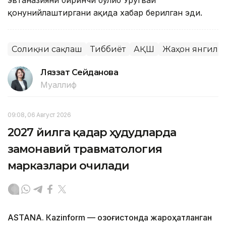
эвтаназияни биринчи бўлиб Уругвай
қонунийлаштиргани ҳақида хабар берилган эди.
Соғлиқни сақлаш
Тиббиёт
АҚШ
Жаҳон янгили
Ляззат Сейданова
Муаллиф
09:08, 06 Август 2026
2027 йилга қадар ҳудудларда
замонавий травматология
марказлари очилади
ASTANА. Кazinform — Қозоғистонда жароҳатланган