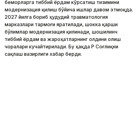
беморларга тиббий ёрдам кўрсатиш тизимини
модернизация қилиш бўйича ишлар давом этмоқда.
2027 йилга бориб ҳудудий травматология
марказлари тармоғи яратилади, шокка қарши
бўлимлар модернизация қилинади, шошилинч
тиббий ёрдам ва жароҳатларнинг олдини олиш
чоралари кучайтирилади. Бу ҳақда ҚР Соғлиқни
сақлаш вазирлиги хабар берди.