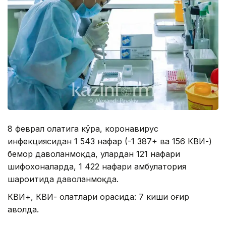
8 феврал ҳолатига кўра, коронавирус
инфекциясидан 1 543 нафар (-1 387+ ва 156 КВИ-)
бемор даволанмоқда, улардан 121 нафари
шифохоналарда, 1 422 нафари амбулатория
шароитида даволанмоқда.
КВИ+, КВИ- ҳолатлари орасида: 7 киши оғир
аҳволда.