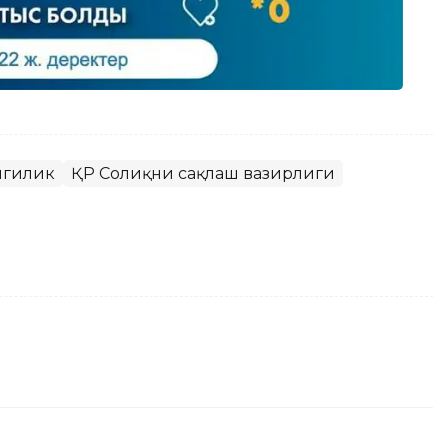
нгилик
ҚР Соғлиқни сақлаш вазирлиги