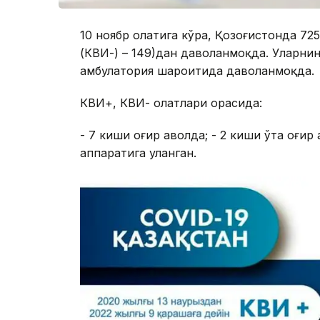
10 ноябр ҳолатига кўра, Қозоғистонда 7
(КВИ-) – 149)дан даволанмоқда. Уларни
амбулатория шароитида даволанмоқда.
КВИ+, КВИ- ҳолатлари орасида:
- 7 киши оғир аҳволда; - 2 киши ўта оғи
аппаратига уланган.