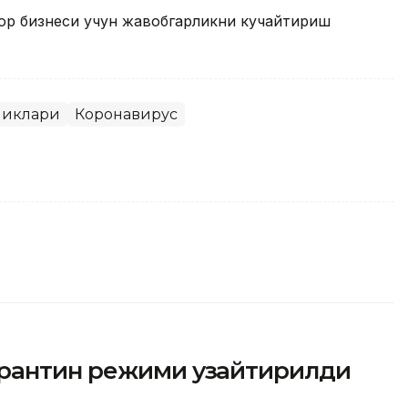
р бизнеси учун жавобгарликни кучайтириш
ликлари
Коронавирус
арантин режими узайтирилди