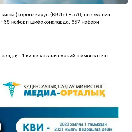
25 киши (коронавирус (КВИ+) – 576, пневмония
нг 68 нафари шифохоналарда, 657 нафари
р аҳволда; - 1 киши ўпкани сунъий шамоллатиш