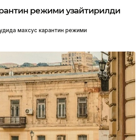
арантин режими узайтирилди
дудида махсус карантин режими