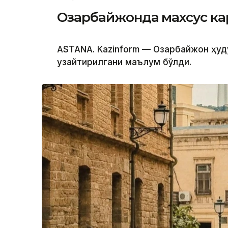
Озарбайжонда махсус к
ASTANA. Kazinform — Озарбайжон ҳу
узайтирилгани маълум бўлди.