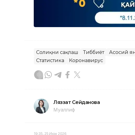
Соғлиқни сақлаш
Тиббиёт
Асосий я
Статистика
Коронавирус
Ляззат Сейданова
Муаллиф
19:35, 25 Июн 2026