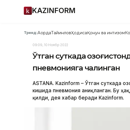
KAZINFORM
Ақорда
Тайинлов
Ҳодиса
Қонун ва интизом
Ко
Тренд:
09:09, 10 Ноябр 2022
Ўтган суткада Қозоғистон
пневмонияга чалинган
ASTANA. Kazinform – Ўтган суткада Қо
кишида пневмония аниқланган. Бу ҳақ
қилди, дея хабар беради Kazinform.