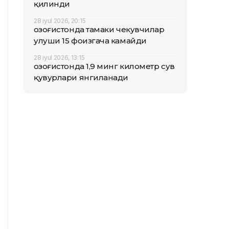
қилинди
28 iyul 2026, 20:15
Қозоғистонда тамаки чекувчилар
улуши 15 фоизгача камайди
28 iyul 2026, 13:15
Қозоғистонда 1,9 минг километр сув
қувурлари янгиланади