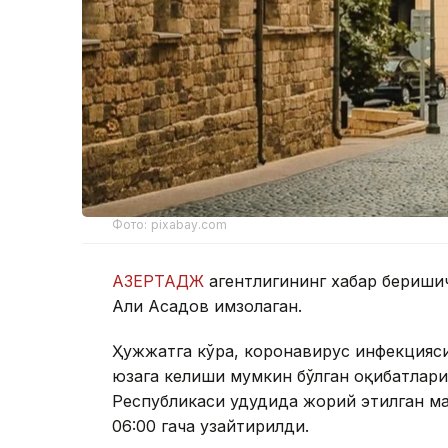
Фото: pixabay.com
АЗЕРТАДЖ
агентлигининг хабар бериши
Али Асадов имзолаган.
Ҳужжатга кўра, коронавирус инфекцияси
юзага келиши мумкин бўлган оқибатлар
Республикаси ҳудудида жорий этилган ма
06:00 гача узайтирилди.