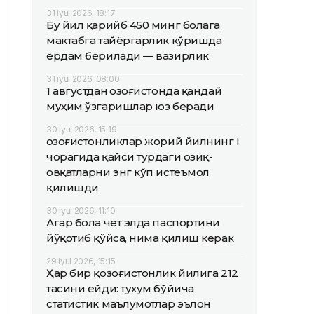
31 iyul 2026, 18:17
Бу йил қарийб 450 минг болага
мактабга тайёргарлик кўришда
ёрдам берилади — вазирлик
31 iyul 2026, 08:00
1 августдан Қозоғистонда қандай
муҳим ўзгаришлар юз беради
30 iyul 2026, 15:19
Қозоғистонликлар жорий йилнинг I
чорагида қайси турдаги озиқ-
овқатларни энг кўп истеъмол
қилишди
30 iyul 2026, 11:10
Агар бола чет элда паспортини
йўқотиб қўйса, нима қилиш керак
29 iyul 2026, 15:15
Ҳар бир қозоғистонлик йилига 212
тасини ейди: тухум бўйича
статистик маълумотлар эълон