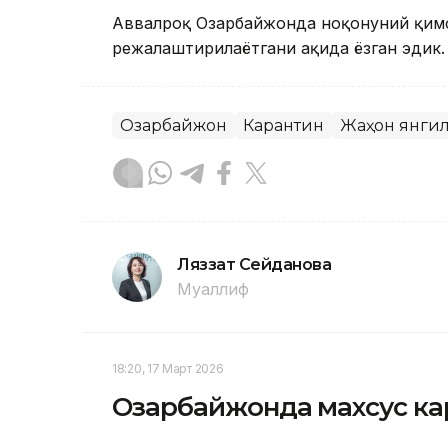
Аввалроқ Озарбайжонда ноқонуний қимо
режалаштирилаётгани ҳақида ёзган эдик.
Озарбайжон
Карантин
Жаҳон янги
Ляззат Сейданова
Муаллиф
18:20, 17 Март 2026
Озарбайжонда махсус к