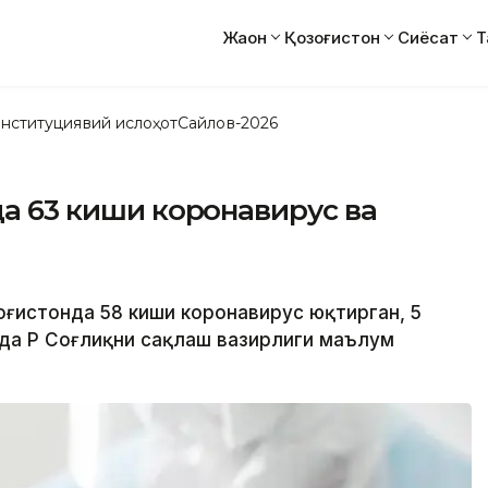
Жаҳон
Қозоғистон
Сиёсат
Т
нституциявий ислоҳот
Сайлов-2026
да 63 киши коронавирус ва
зоғистонда 58 киши коронавирус юқтирган, 5
да ҚР Соғлиқни сақлаш вазирлиги маълум