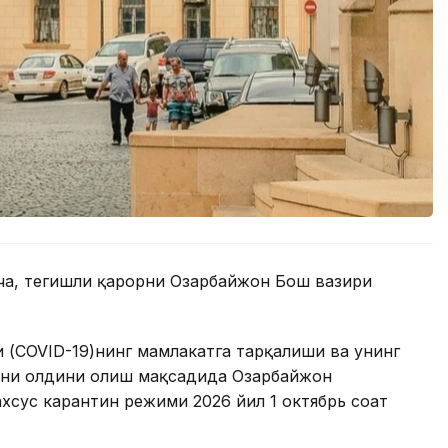
ча, тегишли қарорни Озарбайжон Бош вазири
 (COVID-19)нинг мамлакатга тарқалиши ва унинг
ини олдини олиш мақсадида Озарбайжон
хсус карантин режими 2026 йил 1 октябрь соат