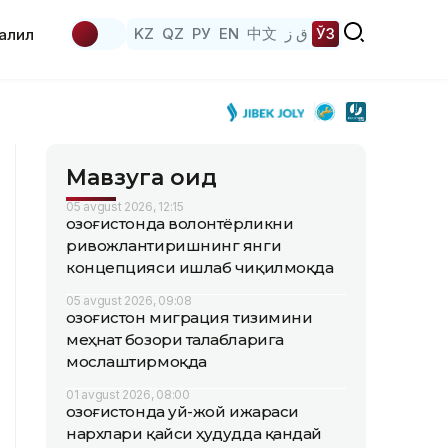
KZ
QZ
РУ
EN
中文
ق ز
ЎЗ
аҳлил
Мавзуга оид
05 avgust 2026, 12:15
Қозоғистонда волонтёрликни
ривожлантиришнинг янги
концепцияси ишлаб чиқилмоқда
05 avgust 2026, 09:08
Қозоғистон миграция тизимини
меҳнат бозори талабларига
мослаштирмоқда
01 avgust 2026, 08:00
Қозоғистонда уй-жой ижараси
нархлари қайси ҳудудда қандай