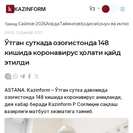
KAZINFORM
ЎЗ
Сайлов-2026
Ақорда
Тайинлов
Ҳодиса
Қонун ва интизо
Тренд:
09:05, 12 Декабр 2022
Ўтган суткада Қозоғистонда 148
кишида коронавирус ҳолати қайд
этилди
ASTANA. Kazinform – Ўтган сутка давомида
Қозоғистонда 148 кишида коронавирус аниқланди,
дея хабар беради Kazinform ҚР Соғлиқни сақлаш
вазирлиги матбуот хизматига таяниб.