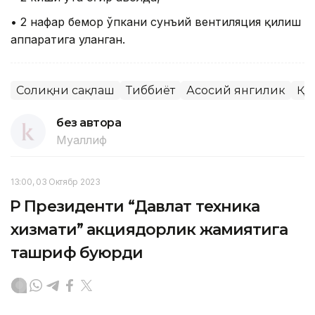
• 2 нафар бемор ўпкани сунъий вентиляция қилиш
аппаратига уланган.
Соғлиқни сақлаш
Тиббиёт
Асосий янгилик
ҚР
без автора
Муаллиф
13:00, 03 Октябр 2023
ҚР Президенти “Давлат техника
хизмати” акциядорлик жамиятига
ташриф буюрди