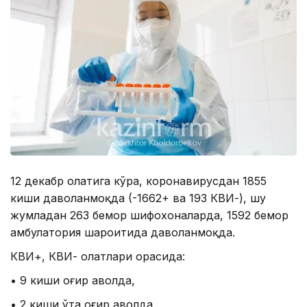
12 декабр ҳолатига кўра, коронавирусдан 1855
киши даволанмоқда (-1662+ ва 193 КВИ-), шу
жумладан 263 бемор шифохоналарда, 1592 бемор
амбулатория шароитида даволанмоқда.
КВИ+, КВИ- ҳолатлари орасида:
• 9 киши оғир аҳволда,
• 2 киши ўта оғир аҳволда,