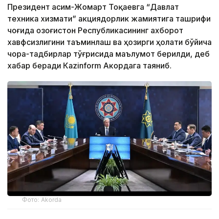
Президент Қасим-Жомарт Тоқаевга “Давлат
техника хизмати” акциядорлик жамиятига ташрифи
чоғида Қозоғистон Республикасининг ахборот
хавфсизлигини таъминлаш ва ҳозирги ҳолати бўйича
чора-тадбирлар тўғрисида маълумот берилди, деб
хабар беради Каzinform Акордага таяниб.
Фото: Akorda