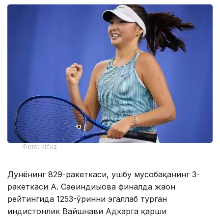
Фото: ktf.kz
Дунёнинг 829-ракеткаси, ушбу мусобақанинг 3-
ракеткаси А. Саөиндиыова финалда жаҳон
рейтингида 1253-ўринни эгаллаб турган
ҳиндистонлик Вайшнави Адкарга қарши