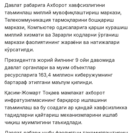
Давлат раҳбарига Ахборот хавфсизлигини
таъминлаш миллий мувофиқлаштириш маркази,
Телекоммуникация тармоқларини бошқариш
маркази, Компьютер ҳодисаларига қарши курашиш
миллий хизмати ва Зарарли кодларни ўрганиш
маркази фаолиятининг жараёни ва натижалари
кўрсатилди.
Президентга жорий йилнинг 9 ойи давомида
давлат органлари ва муҳим объектлар
ресурсларига 163,4 миллион киберҳужумнинг
бартараф этилгани маълум қилинди.
Қасим-Жомарт Тоқаев мамлакат ахборот
инфратузилмасининг барқарор ишлашини
таъминлаш ва бу соҳадаги ҳар қандай хавфсизликка
таҳдидларни қайтариш механизмларини ишлаб
чиқиш муҳимлигини таъкидлади.
Давлат раҳбари ушбу фаолиятни такомиллаштириш