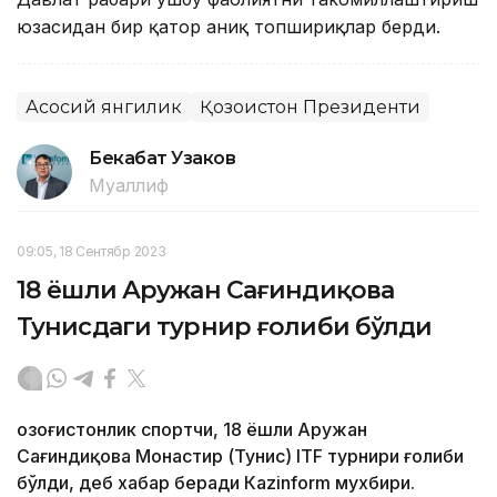
юзасидан бир қатор аниқ топшириқлар берди.
Асосий янгилик
Қозоғистон Президенти
Бекабат Узаков
Муаллиф
09:05, 18 Сентябр 2023
18 ёшли Аружан Сағиндиқова
Тунисдаги турнир ғолиби бўлди
Қозоғистонлик спортчи, 18 ёшли Аружан
Сағиндиқова Монастир (Тунис) ITF турнири ғолиби
бўлди, деб хабар беради Каzinform мухбири.