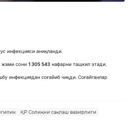
ус инфекцияси аниқланди.
р жами сони
1 305 543
нафарни ташкил этади.
ушбу инфекциядан соғайиб чиқди. Соғайганлар
нгилик
ҚР Соғлиқни сақлаш вазирлиги