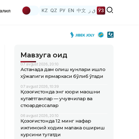
KZ
QZ
РУ
EN
中文
ق ز
ЎЗ
аҳлил
Мавзуга оид
07 avgust 2026, 20:10
Астанада дам олиш кунлари қишлоқ
хўжалиги ярмаркаси бўлиб ўтади
07 avgust 2026, 10:39
Қозоғистонда энг юқори маошни
кутаётганлар — учувчилар ва
стюардессалар
06 avgust 2026, 20:10
Қозоғистонда 12 минг нафар
ижтимоий ходим малака ошириш
курсини тугатди