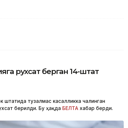
яга рухсат берган 14-штат
рк штатида тузалмас касалликка чалинган
ухсат берилди. Бу ҳақда
БЕЛТА
хабар берди.