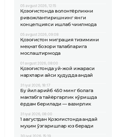
05 avgust 2026, 12:15
Қозоғистонда волонтёрликни
ривожлантиришнинг янги
концепцияси ишлаб чиқилмоқда
05 avgust 2026, 09:08
Қозоғистон миграция тизимини
меҳнат бозори талабларига
мослаштирмоқда
01 avgust 2026, 08:00
Қозоғистонда уй-жой ижараси
нархлари қайси ҳудудда қандай
31 iyul 2026, 18:17
Бу йил қарийб 450 минг болага
мактабга тайёргарлик кўришда
ёрдам берилади — вазирлик
31 iyul 2026, 08:00
1 августдан Қозоғистонда қандай
муҳим ўзгаришлар юз беради
30 iyul 2026, 15:19