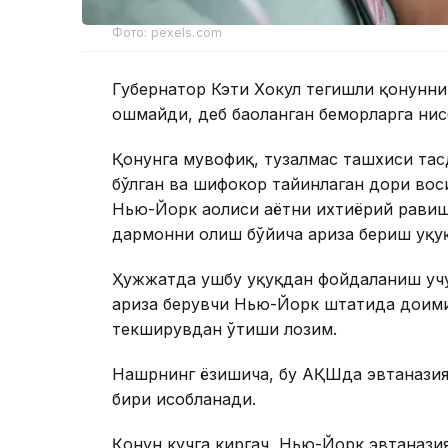
Фото: pexels.com
Губернатор Кэти Хокул тегишли қонунн
ошмайди, деб баҳоланган беморларга нис
Қонунга мувофиқ, тузалмас ташхиси тасд
бўлган ва шифокор тайинлаган дори вос
Нью-Йорк аҳолиси ҳаётни ихтиёрий рави
дармонни олиш бўйича ариза бериш ҳуқуқ
Ҳужжатда ушбу ҳуқуқдан фойдаланиш учу
ариза берувчи Нью-Йорк штатида доимий
текширувдан ўтиши лозим.
Нашрнинг ёзишича, бу АҚШда эвтаназия 
бири ҳисобланади.
Қонун кучга киргач, Нью-Йорк эвтаназ