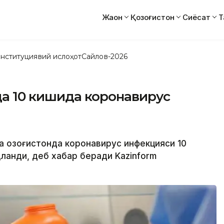
Жаҳон
Қозоғистон
Сиёсат
Т
нституциявий ислоҳот
Сайлов-2026
нда 10 кишида коронавирус
а Қозоғистонда коронавирус инфекцияси 10
ланди, деб хабар беради Kazinform