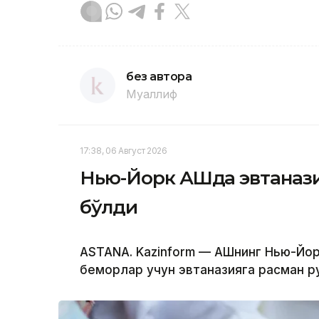
без автора
Муаллиф
17:38, 06 Август 2026
Нью-Йорк АҚШда эвтанази
бўлди
ASTANA. Kazinform — АҚШнинг Нью-Йо
беморлар учун эвтаназияга расман р