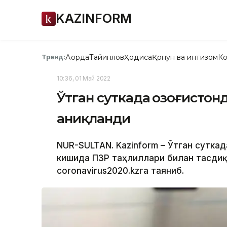
KAZINFORM
Ақорда
Тайинлов
Ҳодиса
Қонун ва интизом
Ко
Тренд:
10:36, 01 Май 2022
Ўтган суткада Қозоғисто
аниқланди
NUR-SULTAN. Kazinform – Ўтган суткад
кишида ПЗР таҳлиллари билан тасдиқ
coronavirus2020.kzга таяниб.