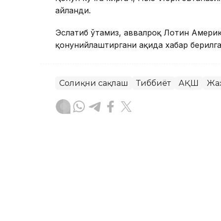
айланди.
Эслатиб ўтамиз, аввалроқ Лотин Америк
қонунийлаштиргани ҳақида хабар берилга
Соғлиқни сақлаш
Тиббиёт
АҚШ
Жа
Ляззат Сейданова
Муаллиф
09:08, 06 Август 2026