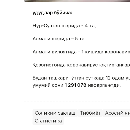
Ҳудудлар бўйича:
Нур-Султан шаҳрида - 4 та,
Алмати шаҳрида – 5 та,
Алмати вилоятида - 1 кишида коронавир
Қозоғистонда коронавирус юқтирганла
Будан ташқари, ўтган суткада 12 одам 
умумий сони
1 291 078
нафарга етди.
Соғлиқни сақлаш
Тиббиёт
Асосий я
Статистика