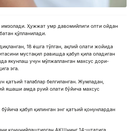
и имзолади. Ҳужжат умр давомийлиги олти ойдан
батан қўлланилади.
иқланган, 18 ёшга тўлган, ақлий ҳолати жойида
итасини мустақил равишда қабул қила оладиган
шда якунлаш учун мўлжалланган махсус дори-
ига эга.
н қатъий талаблар белгиланган. Жумладан,
 яшаши ҳамда руҳий ҳолати бўйича махсус
бўйича қабул қилинган энг қатъий қонунлардан
ияни қонунийлаштирган АҚШнинг 14-штатига