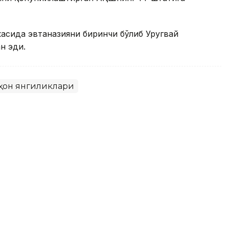
асида эвтаназияни биринчи бўлиб Уругвай
н эди.
ҳон янгиликлари