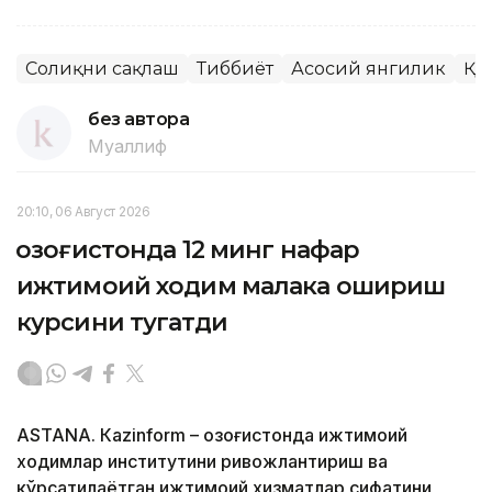
Соғлиқни сақлаш
Тиббиёт
Асосий янгилик
ҚР
без автора
Муаллиф
20:10, 06 Август 2026
Қозоғистонда 12 минг нафар
ижтимоий ходим малака ошириш
курсини тугатди
ASTANА. Кazinform – Қозоғистонда ижтимоий
ходимлар институтини ривожлантириш ва
кўрсатилаётган ижтимоий хизматлар сифатини