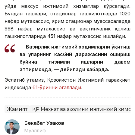
уйда махсус ижтимоий хизматлар кўрсатади.
Бундан ташқари, стационар ташкилотларда 1020
нафар мутахассис, ярим стационар муассасаларда
998 нафар мутахассис ва вақтинчалик қолиш
ташкилотларида 451 нафар мутахассис ишлайди.
— Вазирлик ижтимоий ходимларни ўқитиш
ва уларнинг касбий даражасини ошириш
бўйича тизимли ишларни давом
эттирмоқда, — дейилади хабарда.
Эслатиб ўтамиз, Қозоғистон Ижтимоий тараққиёт
индексида
61-ўринни эгаллади
.
Жамият
ҚР Меҳнат ва аҳолини ижтимоий ҳимо
Бекабат Узаков
Муаллиф