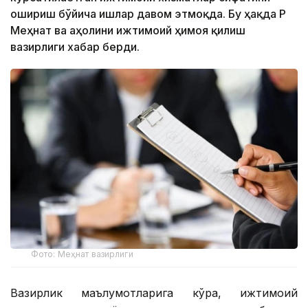
ошириш бўйича ишлар давом этмоқда. Бу ҳақда ҚР
Меҳнат ва аҳолини ижтимоий ҳимоя қилиш
вазирлиги хабар берди.
Фото: Меҳнат вазирлиги
Вазирлик маълумотларига кўра, ижтимоий