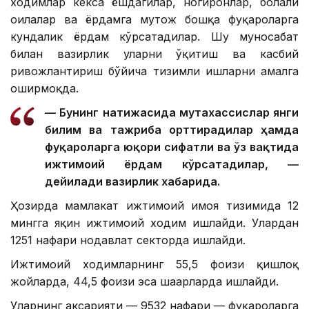
ходимлар кекса ёшдагилар, ногиронлар, болали
оилалар ва ёрдамга муҳтож бошқа фуқароларга
кундалик ёрдам кўрсатадилар. Шу муносабат
билан вазирлик уларни ўқитиш ва касбий
ривожлантириш бўйича тизимли ишларни амалга
оширмоқда.
— Бунинг натижасида мутахассислар янги
билим ва тажриба орттирадилар ҳамда
фуқароларга юқори сифатли ва ўз вақтида
ижтимоий ёрдам кўрсатадилар, —
дейилади вазирлик хабарида.
Ҳозирда мамлакат ижтимоий ҳимоя тизимида 12
мингга яқин ижтимоий ходим ишлайди. Улардан
1251 нафари нодавлат секторда ишлайди.
Ижтимоий ходимларнинг 55,5 фоизи қишлоқ
жойларда, 44,5 фоизи эса шаҳарларда ишлайди.
Уларнинг аксарияти — 9532 нафари — фуқароларга