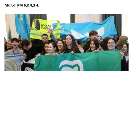
маълум қилди.
Фото: Алмати ҳокимлиги
Унинг сўзларига кўра, концепцияга киритилган
муҳим йўналишлардан бири — секторал
волонтёрликни ривожлантириш.