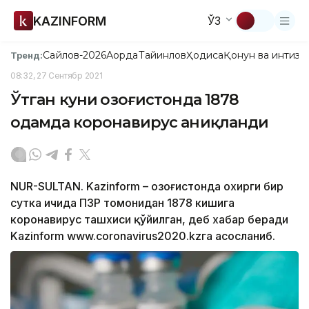
KAZINFORM
ЎЗ
Сайлов-2026
Ақорда
Тайинлов
Ҳодиса
Қонун ва интизо
Тренд:
08:32, 27 Сентябр 2021
Ўтган куни Қозоғистонда 1878
одамда коронавирус аниқланди
NUR-SULTAN. Kazinform – Қозоғистонда охирги бир
сутка ичида ПЗР томонидан 1878 кишига
коронавирус ташхиси қўйилган, деб хабар беради
Kazinform www.coronavirus2020.kzга асосланиб.