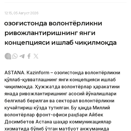
12:15, 05 Август 2026
Қозоғистонда волонтёрликни
ривожлантиришнинг янги
концепцияси ишлаб чиқилмоқда
ASTANА. Кazinform – Қозоғистонда волонтёрликни
қўллаб-қувватлашнинг янги концепцияси ишлаб
чиқилмоқда. Ҳужжатда волонтёрлар ҳаракатини
янада ривожлантиришнинг асосий йўналишлари
белгилаб берилган ва секторал волонтёрликни
кучайтириш кўзда тутилган. Бу ҳақда Миллий
волонтёрлар фронт-офиси раҳбари Айбек
Досимбетов Астана шаҳар коммуникациялар
хизматида бўлиб ўтган матбуот анжуманида