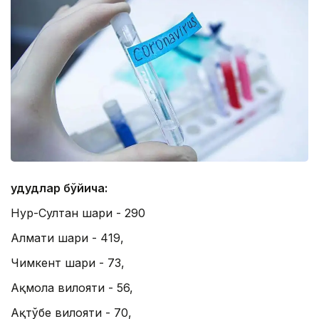
Ҳудудлар бўйича:
Нур-Султан шаҳри - 290
Алмати шаҳри - 419,
Чимкент шаҳри - 73,
Ақмола вилояти - 56,
Ақтўбе вилояти - 70,