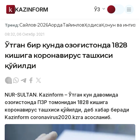
KAZINFORM
ЎЗ
Сайлов-2026
Ақорда
Тайинлов
Ҳодиса
Қонун ва интизо
Тренд:
08:32, 06 Октябр 2021
Ўтган бир кунда Қозоғистонда 1828
кишига коронавирус ташхиси
қўйилди
NUR-SULTAN. Kazinform – Ўтган кун давомида
Қозоғистонда ПЗР томонидан 1828 кишига
коронавирус ташхиси қўйилди, деб хабар беради
Kazinform coronavirus2020.kzга асосланиб.