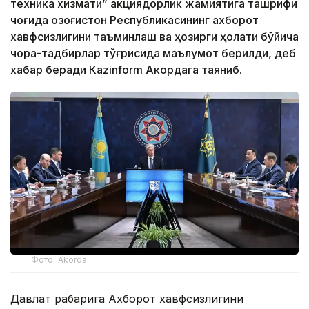
техника хизмати” акциядорлик жамиятига ташрифи
чоғида Қозоғистон Республикасининг ахборот
хавфсизлигини таъминлаш ва ҳозирги ҳолати бўйича
чора-тадбирлар тўғрисида маълумот берилди, деб
хабар беради Каzinform Акордага таяниб.
Фото: Akorda
Давлат раҳбарига Ахборот хавфсизлигини