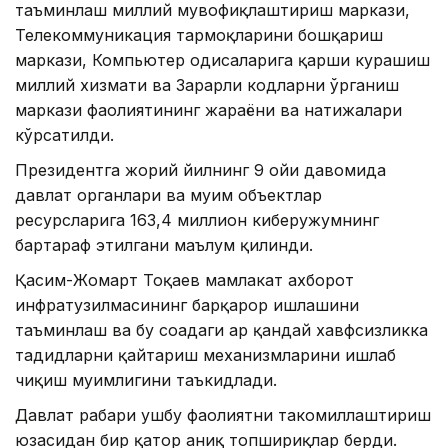
таъминлаш миллий мувофиқлаштириш маркази,
Телекоммуникация тармоқларини бошқариш
маркази, Компьютер ҳодисаларига қарши курашиш
миллий хизмати ва Зарарли кодларни ўрганиш
маркази фаолиятининг жараёни ва натижалари
кўрсатилди.
Президентга жорий йилнинг 9 ойи давомида
давлат органлари ва муҳим объектлар
ресурсларига 163,4 миллион киберҳужумнинг
бартараф этилгани маълум қилинди.
Қасим-Жомарт Тоқаев мамлакат ахборот
инфратузилмасининг барқарор ишлашини
таъминлаш ва бу соҳадаги ҳар қандай хавфсизликка
таҳдидларни қайтариш механизмларини ишлаб
чиқиш муҳимлигини таъкидлади.
Давлат раҳбари ушбу фаолиятни такомиллаштириш
юзасидан бир қатор аниқ топшириқлар берди.