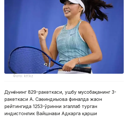
Фото: ktf.kz
Дунёнинг 829-ракеткаси, ушбу мусобақанинг 3-
ракеткаси А. Саөиндиыова финалда жаҳон
рейтингида 1253-ўринни эгаллаб турган
ҳиндистонлик Вайшнави Адкарга қарши
чемпионлик учун кураш олиб борди.