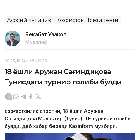
Асосий янгилик
Қозоғистон Президенти
Бекабат Узаков
Муаллиф
09:05, 18 Сентябр 2023
18 ёшли Аружан Сағиндиқова
Тунисдаги турнир ғолиби бўлди
Қозоғистонлик спортчи, 18 ёшли Аружан
Сағиндиқова Монастир (Тунис) ITF турнири ғолиби
бўлди, деб хабар беради Каzinform мухбири.