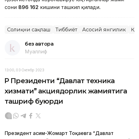
сони
896 162
кишини ташкил қилади.
Соғлиқни сақлаш
Тиббиёт
Асосий янгилик
ҚР
без автора
Муаллиф
13:00, 03 Октябр 2023
ҚР Президенти “Давлат техника
хизмати” акциядорлик жамиятига
ташриф буюрди
Президент Қасим-Жомарт Тоқаевга “Давлат