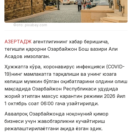
Фото: pixabay.com
АЗЕРТАДЖ
агентлигининг хабар беришича,
тегишли қарорни Озарбайжон Бош вазири Али
Асадов имзолаган.
Ҳужжатга кўра, коронавирус инфекцияси (COVID-
19)нинг мамлакатга тарқалиши ва унинг юзага
келиши мумкин бўлган оқибатларини олдини олиш
мақсадида Озарбайжон Республикаси ҳудудида
жорий этилган махсус карантин режими 2026 йил
1 октябрь соат 06:00 гача узайтирилди.
Аввалроқ Озарбайжонда ноқонуний қимор
бизнеси учун жавобгарликни кучайтириш
режалаштирилаётгани ҳақида ёзган эдик.