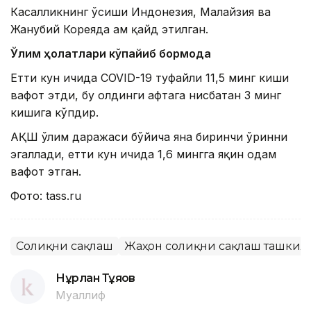
Касалликнинг ўсиши Индонезия, Малайзия ва
Жанубий Кореяда ҳам қайд этилган.
Ўлим ҳолатлари кўпайиб бормоқда
Етти кун ичида COVID-19 туфайли 11,5 минг киши
вафот этди, бу олдинги ҳафтага нисбатан 3 минг
кишига кўпдир.
АҚШ ўлим даражаси бўйича яна биринчи ўринни
эгаллади, етти кун ичида 1,6 мингга яқин одам
вафот этган.
Фото: tass.ru
Соғлиқни сақлаш
Жаҳон соғлиқни сақлаш ташкил
Нұрлан Тұяқов
Муаллиф