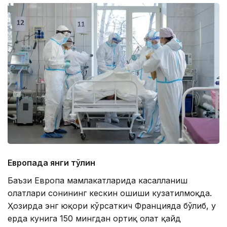
Европада янги тўлқин
Баъзи Европа мамлакатларида касалланиш
ҳолатлари сонининг кескин ошиши кузатилмоқда.
Ҳозирда энг юқори кўрсаткич Францияда бўлиб, у
ерда кунига 150 мингдан ортиқ ҳолат қайд