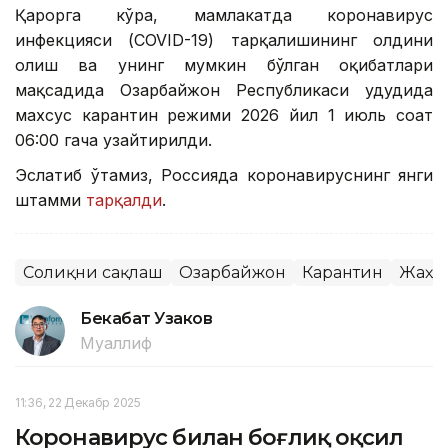
Қарорга кўра, мамлакатда коронавирус
инфекцияси (COVID-19) тарқалишининг олдини
олиш ва унинг мумкин бўлган оқибатлари
мақсадида Озарбайжон Республикаси ҳудудида
махсус карантин режими 2026 йил 1 июль соат
06:00 гача узайтирилди.
Эслатиб ўтамиз, Россияда коронавируснинг янги
штамми
тарқалди
.
Соғлиқни сақлаш
Озарбайжон
Карантин
Жаҳо
Бекабат Узаков
Муаллиф
11:36, 22 Декабр 2025
Коронавирус билан боғлиқ оқсил