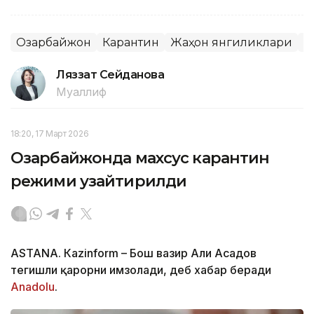
Озарбайжон
Карантин
Жаҳон янгиликлари
К
Ляззат Сейданова
Муаллиф
18:20, 17 Март 2026
Озарбайжонда махсус карантин
режими узайтирилди
ASTANА. Кazinform – Бош вазир Али Асадов
тегишли қарорни имзолади, деб хабар беради
Аnadolu
.