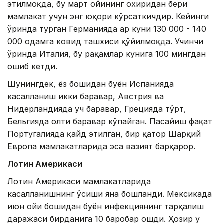
этилмоқда, бу март ойининг охиридан бери
мамлакат учун энг юқори кўрсаткичдир. Кейинги
ўринда турган Германияда ҳар куни 130 000 - 140
000 одамга ковид ташхиси қўйилмоқда. Учинчи
ўринда Италия, бу рақамлар кунига 100 мингдан
ошиб кетди.
Шунингдек, ёз бошидан буён Испанияда
касалланиш икки баравар, Австрия ва
Нидерландияда уч баравар, Грецияда тўрт,
Бельгияда олти баравар кўпайган. Пасайиш фақат
Португалияда қайд этилган, бир қатор Шарқий
Европа мамлакатларида эса вазият барқарор.
Лотин Америкаси
Лотин Америкаси мамлакатларида
касалланишнинг ўсиши яна бошланди. Мексикада
июн ойи бошидан буён инфекциянинг тарқалиш
даражаси бирданига 10 баробар ошди. Ҳозир у