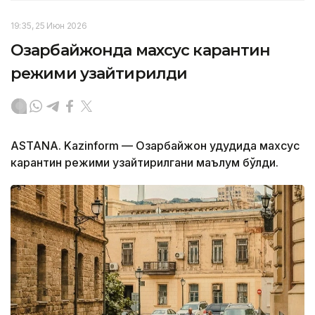
19:35, 25 Июн 2026
Озарбайжонда махсус карантин
режими узайтирилди
ASTANA. Kazinform — Озарбайжон ҳудудида махсус
карантин режими узайтирилгани маълум бўлди.