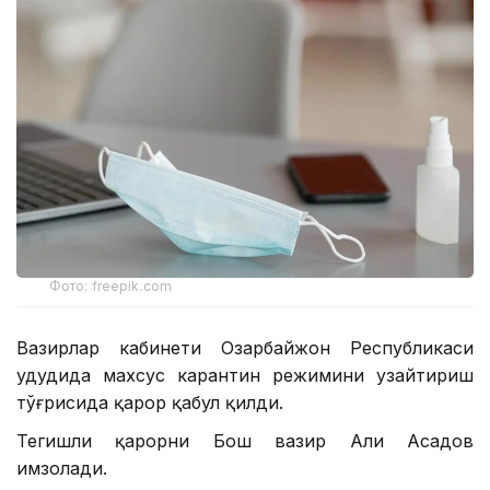
Фото: freepik.com
Вазирлар кабинети Озарбайжон Республикаси
ҳудудида махсус карантин режимини узайтириш
тўғрисида қарор қабул қилди.
Тегишли қарорни Бош вазир Али Асадов
имзолади.