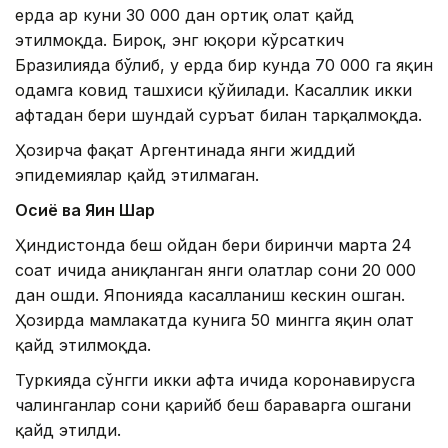
ерда ҳар куни 30 000 дан ортиқ ҳолат қайд
этилмоқда. Бироқ, энг юқори кўрсаткич
Бразилияда бўлиб, у ерда бир кунда 70 000 га яқин
одамга ковид ташхиси қўйилади. Касаллик икки
ҳафтадан бери шундай суръат билан тарқалмоқда.
Ҳозирча фақат Аргентинада янги жиддий
эпидемиялар қайд этилмаган.
Осиё ва Яқин Шарқ
Ҳиндистонда беш ойдан бери биринчи марта 24
соат ичида аниқланган янги ҳолатлар сони 20 000
дан ошди. Японияда касалланиш кескин ошган.
Ҳозирда мамлакатда кунига 50 мингга яқин ҳолат
қайд этилмоқда.
Туркияда сўнгги икки ҳафта ичида коронавирусга
чалинганлар сони қарийб беш бараварга ошгани
қайд этилди.