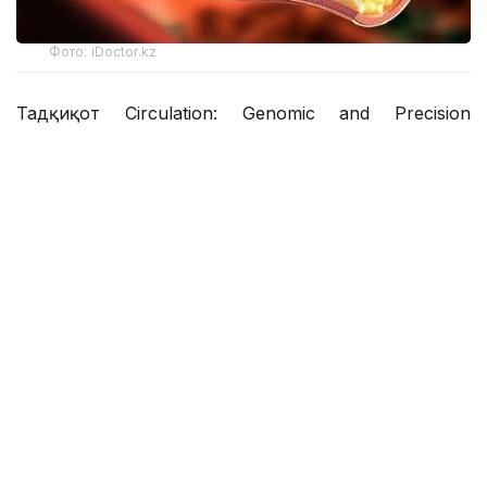
Фото: iDoctor.kz
Тадқиқот Circulation: Genomic and Precision
Medicine илмий журналида чоп этилди.
Олимлар Британия биобанкида иштирок этаётган
одамларнинг 45 000 дан ортиқ қон намуналарини
таҳлил қилишди. Тадқиқот давомида юрак-қон
томир касалликлари билан боғлиқ тўққизта оқсил,
жумладан, АCE2, BNP, NT-proBNP ва тропонин I
даражаси ўрганилди.
Тадқиқотчилар ангиотензинга айлантирувчи
фермент 2-турдаги АCE2 га эътибор қаратдилар.
Ушбу оқсил даражаси юқори қон босими ва
диабетга чалинган одамларда юқори бўлган. Бу
икки омил юрак-қон томир касалликлари учун