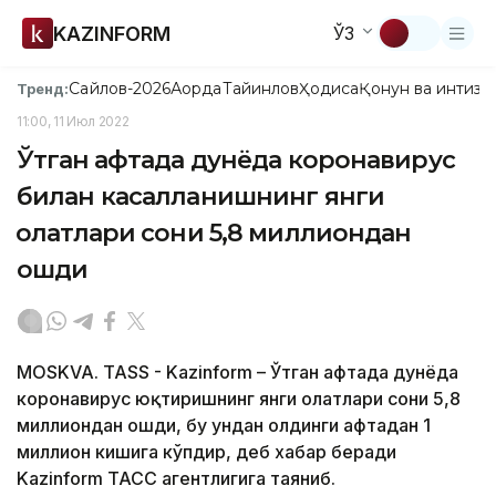
KAZINFORM
ЎЗ
Сайлов-2026
Ақорда
Тайинлов
Ҳодиса
Қонун ва интизо
Тренд:
11:00, 11 Июл 2022
Ўтган ҳафтада дунёда коронавирус
билан касалланишнинг янги
ҳолатлари сони 5,8 миллиондан
ошди
MOSKVA. TASS - Kazinform – Ўтган ҳафтада дунёда
коронавирус юқтиришнинг янги ҳолатлари сони 5,8
миллиондан ошди, бу ундан олдинги ҳафтадан 1
миллион кишига кўпдир, деб хабар беради
Kazinform ТАСС агентлигига таяниб.