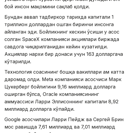
бой инсон мақомини сақлаб қолди.
Бундан аввал тадбиркор тарихда капитали 1
триллион доллардан ошган биринчи инсонга
айланган эди. Бойликнинг кескин ўсиши у асос
солган SpaceX компанияси акциялари биржада
савдога чиқарилганидан кейин кузатилди.
Акциялар нархи бир донаси учун 163 долларгача
кўтарилди.
Технология соҳасининг бошқа вакиллари ҳам катта
даромад олди. Meta компанияси асосчиси Марк
Цукерберг бойлигини 9,16 миллиард долларга
оширган бўлса, Oracle компаниясининг
ҳаммуассиси Ларри Эллисоннинг капитали 8,92
миллиард долларга кўпайди.
Google асосчилари Ларри Пейдж ва Сергей Брин
мос равишда 7,61 миллиард ва 7,01 миллиард