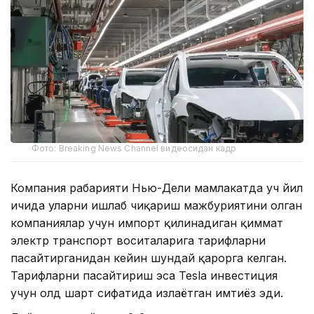
Фото: Breaking News Channel видеосидан кадр
Компания раҳбарияти Нью-Деҳли мамлакатда уч йил
ичида уларни ишлаб чиқариш мажбуриятини олган
компаниялар учун импорт қилинадиган қиммат
электр транспорт воситаларига тарифларни
пасайтирганидан кейин шундай қарорга келган.
Тарифларни пасайтириш эса Tesla инвестиция
учун олд шарт сифатида излаётган имтиёз эди.