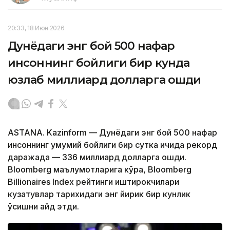
20:33, 18 Июн 2026
Дунёдаги энг бой 500 нафар
инсоннинг бойлиги бир кунда
юзлаб миллиард долларга ошди
ASTANA. Kazinform — Дунёдаги энг бой 500 нафар
инсоннинг умумий бойлиги бир сутка ичида рекорд
даражада — 336 миллиард долларга ошди.
Bloomberg маълумотларига кўра, Bloomberg
Billionaires Index рейтинги иштирокчилари
кузатувлар тарихидаги энг йирик бир кунлик
ўсишни қайд этди.