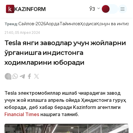
KAZINFORM
ЎЗ
Сайлов-2026
Ақорда
Тайинлов
Ҳодиса
Қонун ва интизо
Тренд:
21:40, 05 Апрел 2024
Tesla янги заводлар учун жойларни
ўрганишга Ҳиндистонга
ходимларини юборади
Tesla электромобиллар ишлаб чиқарадиган завод
учун жой излашга апрель ойида Ҳиндистонга гуруҳ
юборади, деб хабар беради Kazinform агентлиги
Financial Times
нашрига таяниб.