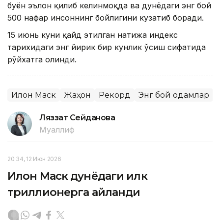
буён эълон қилиб келинмоқда ва дунёдаги энг бой
500 нафар инсоннинг бойлигини кузатиб боради.
15 июнь куни қайд этилган натижа индекс
тарихидаги энг йирик бир кунлик ўсиш сифатида
рўйхатга олинди.
Илон Маск
Жаҳон
Рекорд
Энг бой одамлар
Ляззат Сейданова
Муаллиф
20:34, 12 Июн 2026
Илон Маск дунёдаги илк
триллионерга айланди