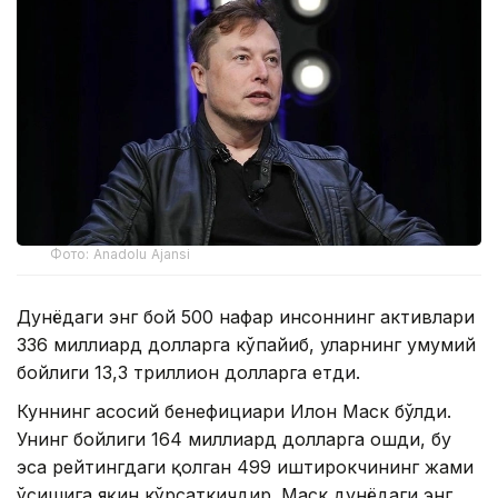
Фото: Anadolu Ajansi
Дунёдаги энг бой 500 нафар инсоннинг активлари
336 миллиард долларга кўпайиб, уларнинг умумий
бойлиги 13,3 триллион долларга етди.
Куннинг асосий бенефициари Илон Маск бўлди.
Унинг бойлиги 164 миллиард долларга ошди, бу
эса рейтингдаги қолган 499 иштирокчининг жами
ўсишига яқин кўрсаткичдир. Маск дунёдаги энг