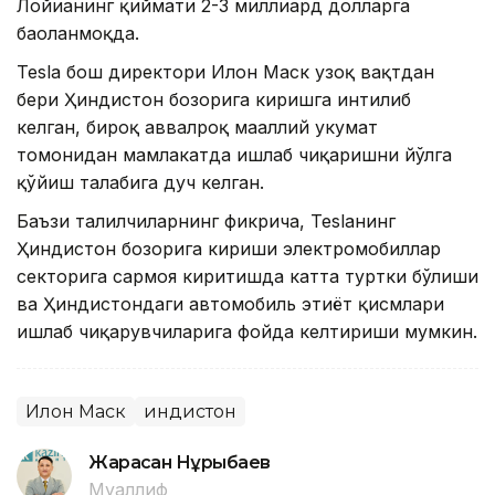
Лойиҳанинг қиймати 2-3 миллиард долларга
баҳоланмоқда.
Tesla бош директори Илон Маск узоқ вақтдан
бери Ҳиндистон бозорига киришга интилиб
келган, бироқ аввалроқ маҳаллий ҳукумат
томонидан мамлакатда ишлаб чиқаришни йўлга
қўйиш талабига дуч келган.
Баъзи таҳлилчиларнинг фикрича, Teslaнинг
Ҳиндистон бозорига кириши электромобиллар
секторига сармоя киритишда катта туртки бўлиши
ва Ҳиндистондаги автомобиль эҳтиёт қисмлари
ишлаб чиқарувчиларига фойда келтириши мумкин.
Илон Маск
Ҳиндистон
Жарасқан Нұрыбаев
Муаллиф