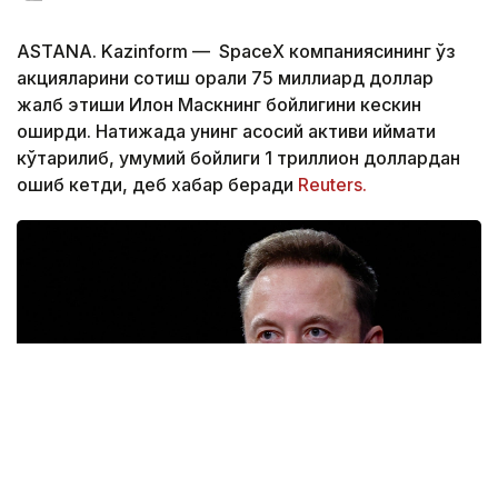
ASTANA. Kazinform — SpaceX компаниясининг ўз
акцияларини сотиш орқали 75 миллиард доллар
жалб этиши Илон Маскнинг бойлигини кескин
оширди. Натижада унинг асосий активи қиймати
кўтарилиб, умумий бойлиги 1 триллион доллардан
ошиб кетди, деб хабар беради
Reuters.