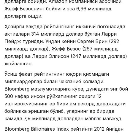
долларга бойиди. Amazon компанияси асосчиси
Жефф Безоснинг бойлиги эса 6,96 миллиард
долларга ошди.
Ҳозирги вақтда рейтингнинг иккинчи поғонасида
активлари 314 миллиард доллар бўлган Ларри
Пейдж турибди. Ундан кейин Сергей Брин (292
миллиард доллар), Жефф Безос (267 миллиард
доллар) ва Ларри Эллисон (247 миллиард доллар)
жойлашган.
Ўсиш фақат рейтингнинг юқори қисмидаги
миллиардерлар билан чекланиб қолмади.
Bloomberg маълумотларига кўра, дунёдаги энг бой
500 нафар инсон рўйхатининг охирги 12
иштирокчисининг ҳар бири ҳам рекорд даражадаги
бойликка эришган бўлиб, уларнинг ҳар бирида
камида 7,9 миллиард доллардан маблағ мавжуд.
Bloomberg Billionaires Index рейтинги 2012 йилдан