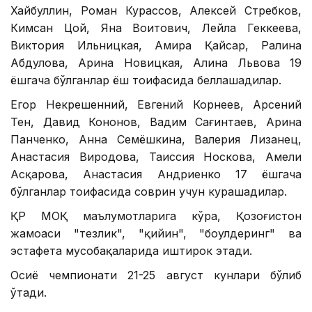
Хайбуллин, Роман Курассов, Алексей Стребков,
Кимсан Цой, Яна Воитович, Лейла Геккеева,
Виктория Ильницкая, Амира Қайсар, Ралина
Абдулова, Арина Новицкая, Алина Львова 19
ёшгача бўлганлар ёш тоифасида беллашадилар.
Егор Некрешенний, Евгений Корнеев, Арсений
Тен, Давид Кононов, Вадим Сағинтаев, Арина
Панченко, Анна Семёшкина, Валерия Лизанец,
Анастасия Виродова, Таиссия Носкова, Амели
Асқарова, Анастасия Андриенко 17 ёшгача
бўлганлар тоифасида соврин учун курашадилар.
ҚР МОҚ маълумотларига кўра, Қозоғистон
жамоаси "тезлик", "қийин", "боулдеринг" ва
эстафета мусобақаларида иштирок этади.
Осиё чемпионати 21-25 август кунлари бўлиб
ўтади.