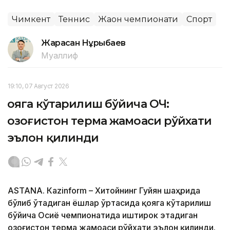
Чимкент
Теннис
Жаҳон чемпионати
Спорт
Жарасқан Нұрыбаев
Муаллиф
19:10, 07 Август 2026
Қояга кўтарилиш бўйича ОЧ:
Қозоғистон терма жамоаси рўйхати
эълон қилинди
ASTANА. Кazinform – Хитойнинг Гуйян шаҳрида
бўлиб ўтадиган ёшлар ўртасида қояга кўтарилиш
бўйича Осиё чемпионатида иштирок этадиган
Қозоғистон терма жамоаси рўйхати эълон қилинди.