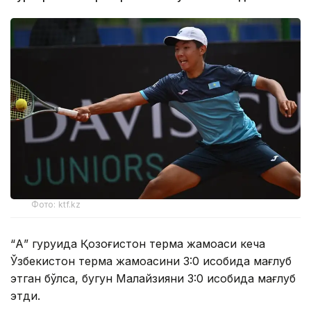
Фото: ktf.kz
“А” гуруҳида Қозоғистон терма жамоаси кеча
Ўзбекистон терма жамоасини 3:0 ҳисобида мағлуб
этган бўлса, бугун Малайзияни 3:0 ҳисобида мағлуб
этди.