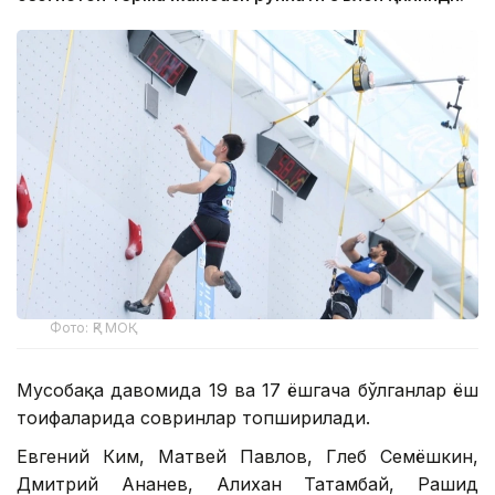
Фото: ҚР МОҚ
Мусобақа давомида 19 ва 17 ёшгача бўлганлар ёш
тоифаларида совринлар топширилади.
Евгений Ким, Матвей Павлов, Глеб Семёшкин,
Дмитрий Ананев, Алихан Татамбай, Рашид