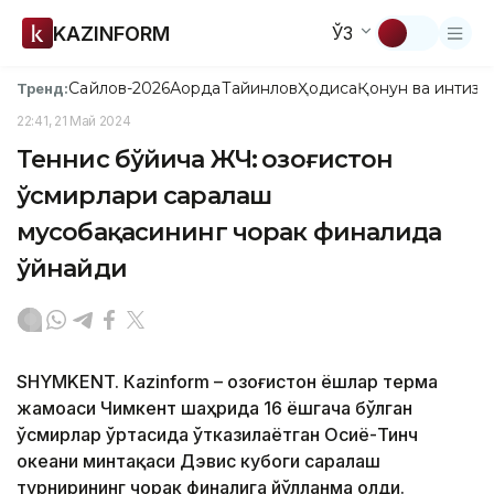
KAZINFORM
ЎЗ
Сайлов-2026
Ақорда
Тайинлов
Ҳодиса
Қонун ва интизо
Тренд:
22:41, 21 Май 2024
Теннис бўйича ЖЧ: Қозоғистон
ўсмирлари саралаш
мусобақасининг чорак финалида
ўйнайди
SHYMKENT. Кazinform – Қозоғистон ёшлар терма
жамоаси Чимкент шаҳрида 16 ёшгача бўлган
ўсмирлар ўртасида ўтказилаётган Осиё-Тинч
океани минтақаси Дэвис кубоги саралаш
турнирининг чорак финалига йўлланма олди.