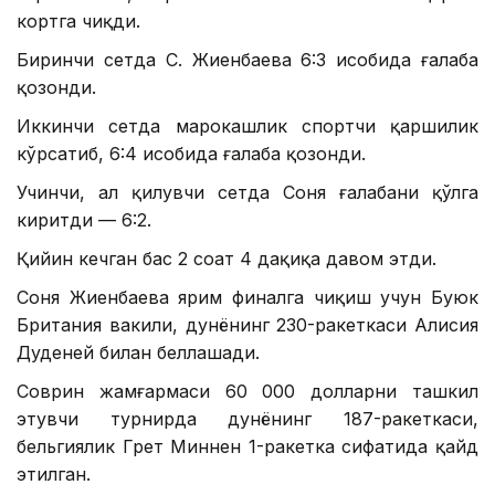
кортга чиқди.
Биринчи сетда С. Жиенбаева 6:3 ҳисобида ғалаба
қозонди.
Иккинчи сетда марокашлик спортчи қаршилик
кўрсатиб, 6:4 ҳисобида ғалаба қозонди.
Учинчи, ҳал қилувчи сетда Соня ғалабани қўлга
киритди — 6:2.
Қийин кечган баҳс 2 соат 4 дақиқа давом этди.
Соня Жиенбаева ярим финалга чиқиш учун Буюк
Британия вакили, дунёнинг 230-ракеткаси Алисия
Дуденей билан беллашади.
Соврин жамғармаси 60 000 долларни ташкил
этувчи турнирда дунёнинг 187-ракеткаси,
бельгиялик Грет Миннен 1-ракетка сифатида қайд
этилган.