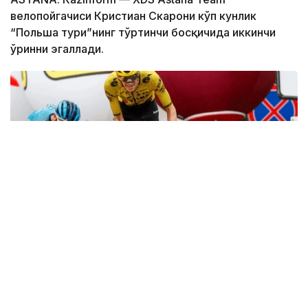
велопойгачиси Кристиан Скарони кўп кунлик
“Польша тури”нинг тўртинчи босқичида иккинчи
ўринни эгаллади.
Фото: SprintCycling
161,9 километрлик босқич Жавани шаҳрида
бошланиб, Карпачда якунланди.