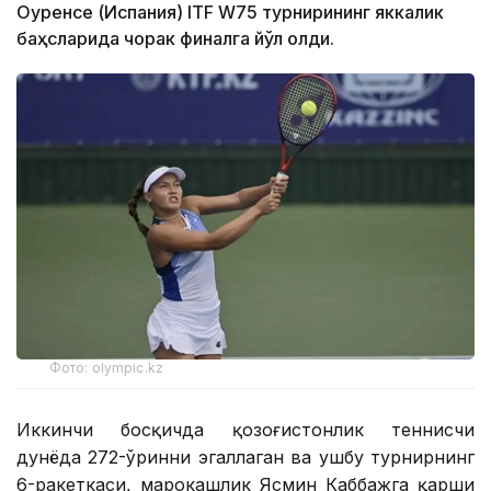
Оуренсе (Испания) ITF W75 турнирининг яккалик
баҳсларида чорак финалга йўл олди.
Фото: olympic.kz
Иккинчи босқичда қозоғистонлик теннисчи
дунёда 272-ўринни эгаллаган ва ушбу турнирнинг
6-ракеткаси, марокашлик Ясмин Каббажга қарши