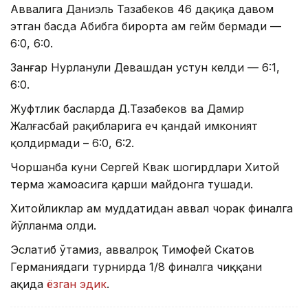
Аввалига Даниэль Тазабеков 46 дақиқа давом
этган баҳсда Абибга бирорта ҳам гейм бермади —
6:0, 6:0.
Занғар Нурланули Девашдан устун келди — 6:1,
6:0.
Жуфтлик баҳсларда Д.Тазабеков ва Дамир
Жалғасбай рақибларига ҳеч қандай имконият
қолдирмади – 6:0, 6:2.
Чоршанба куни Сергей Квак шогирдлари Хитой
терма жамоасига қарши майдонга тушади.
Хитойликлар ҳам муддатидан аввал чорак финалга
йўлланма олди.
Эслатиб ўтамиз, аввалроқ Тимофей Скатов
Германиядаги турнирда 1/8 финалга чиққани
ҳақида
ёзган эдик
.