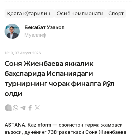
Қояга кўтарилиш
Осиё чемпионати
Спорт
Бекабат Узаков
Муаллиф
13:10, 07 Август 2026
Соня Жиенбаева яккалик
баҳсларида Испаниядаги
турнирнинг чорак финалга йўл
олди
ASTANА. Кazinform — Қозоғистон терма жамоаси
аъзоси, дунёнинг 738-ракеткаси Соня Жиенбаева