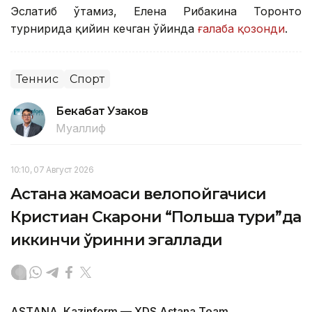
Эслатиб ўтамиз, Елена Рибакина Торонто
турнирида қийин кечган ўйинда
ғалаба қозонди
.
Теннис
Спорт
Бекабат Узаков
Муаллиф
10:10, 07 Август 2026
Астана жамоаси велопойгачиси
Кристиан Скарони “Польша тури”да
иккинчи ўринни эгаллади
ASTANА. Кazinform — XDS Astana Team