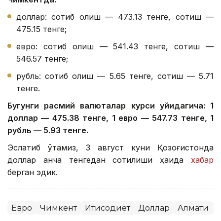
доллар: сотиб олиш — 473.13 тенге, сотиш —
475.15 тенге;
евро: сотиб олиш — 541.43 тенге, сотиш —
546.57 тенге;
рубль: сотиб олиш — 5.65 тенге, сотиш — 5.71
тенге.
Бугунги расмий валюталар курси қуйидагича: 1
доллар — 475.38 тенге, 1 евро — 547.73 тенге, 1
рубль — 5.93 тенге.
Эслатиб ўтамиз, 3 август куни Қозоғистонда
доллар қанча тенгедан сотилиши ҳақида
хабар
берган эдик.
Евро
Чимкент
Иқтисодиёт
Доллар
Алмати