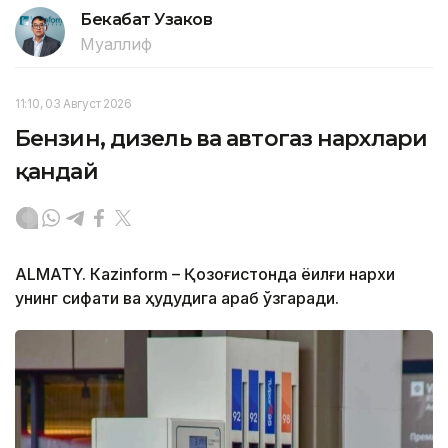
Бекабат Узаков
Муаллиф
11:10, 03 Август 2026
Бензин, дизель ва автогаз нархлари
қандай
ALMATY. Кazinform – Қозоғистонда ёқилғи нархи
унинг сифати ва ҳудудига қараб ўзгаради.