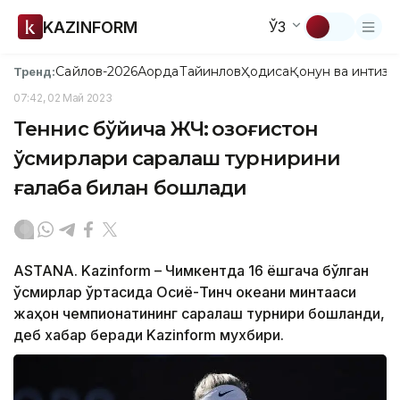
KAZINFORM
ЎЗ
Сайлов-2026
Ақорда
Тайинлов
Ҳодиса
Қонун ва интизо
Тренд:
07:42, 02 Май 2023
Теннис бўйича ЖЧ: Қозоғистон
ўсмирлари саралаш турнирини
ғалаба билан бошлади
ASTANA. Kazinform – Чимкентда 16 ёшгача бўлган
ўсмирлар ўртасида Осиё-Тинч океани минтақаси
жаҳон чемпионатининг саралаш турнири бошланди,
деб хабар беради Kazinform мухбири.