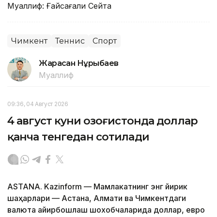
Муаллиф: Ғайсағали Сейтақ
Чимкент
Теннис
Спорт
Жарасқан Нұрыбаев
Муаллиф
09:36, 04 Август 2026
4 август куни Қозоғистонда доллар
қанча тенгедан сотилади
ASTANA. Kazinform — Мамлакатнинг энг йирик
шаҳарлари — Астана, Алмати ва Чимкентдаги
валюта айирбошлаш шохобчаларида доллар, евро