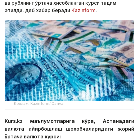
ва рублнинг ўртача ҳисобланган курси тақдим
этилди, деб хабар беради
Kazinform
.
Коллаж: Kazinform/ Canva
Kurs.kz маълумотларига кўра, Астанадаги
валюта айирбошлаш шохобчаларидаги жорий
ўртача валюта курси: