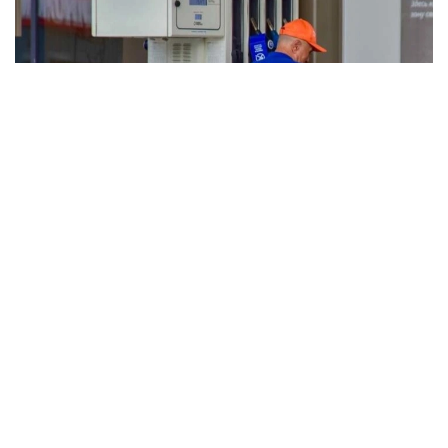
Фото: Ағибай Аяпбергенов/ Kazinform
3 август ҳолатига кўра нархлар:
АИ-92
* Астана: 247 тенге/л
* Алмати: 245–249 тенге/л
* Чимкент: 232–235 тенге/л
АИ-95
* Астана: 315–319 тенге/л