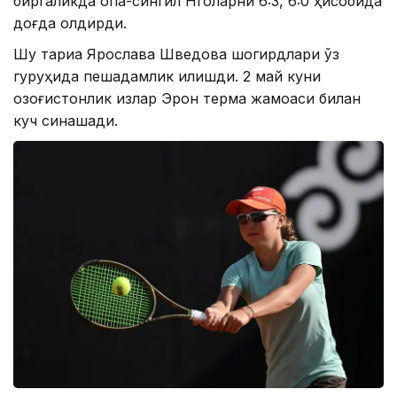
биргаликда опа-сингил Нголарни 6:3, 6:0 ҳисобида
доғда қолдирди.
Шу тариқа Ярослава Шведова шогирдлари ўз
гуруҳида пешқадамлик қилишди. 2 май куни
қозоғистонлик қизлар Эрон терма жамоаси билан
куч синашади.