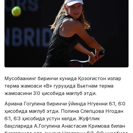
Мусобақанинг биринчи кунида Қозоғистон қизлар
терма жамоаси «В» гуруҳида Вьетнам терма
жамоасини 3:0 ҳисобида мағлуб этди.
Ариана Гогулина биринчи ўйинда Нгуенни 6:1, 6:0
ҳисобида мағлуб этди. Полина Слепцова Нгодан
6:1, 6:3 ҳисобида устун келди. Жуфтлик
баҳсларида А.Гогулина Анастасия Кримова билан