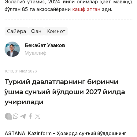
Эслатиб ўтамиз, 2024 йили олимлар ҳаёт мавжуд
бўлган 85 та экзосайёрани
кашф этган
эди.
Сайёра
Фан
Коинот
Бекабат Узаков
Муаллиф
10:10, 31 Июл 2026
Туркий давлатларнинг биринчи
қўшма сунъий йўлдоши 2027 йилда
учирилади
ASTANА. Кazinform – Ҳозирда сунъий йўлдошнинг