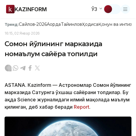
KAZINFORM
ЎЗ
Сайлов-2026
Ақорда
Тайинлов
Ҳодиса
Қонун ва интизо
Тренд:
16:15, 02 Январ 2026
Сомон йўлининг марказида
номаълум сайёра топилди
ASTANА. Кazinform — Астрономлар Сомон йўлининг
марказида Сатурнга ўхшаш сайёрани топдилар. Бу
ҳақда Science журналидаги илмий мақолада маълум
қилинган, деб хабар беради
Report
.