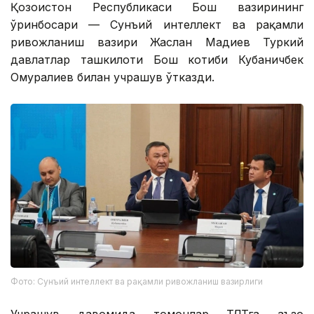
Қозоғистон Республикаси Бош вазирининг
ўринбосари — Сунъий интеллект ва рақамли
ривожланиш вазири Жаслан Мадиев Туркий
давлатлар ташкилоти Бош котиби Кубаничбек
Омуралиев билан учрашув ўтказди.
Фото: Сунъий интеллект ва рақамли ривожланиш вазирлиги
Учрашув давомида томонлар ТДТга аъзо