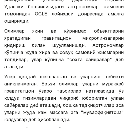
Удалски бошчилигидаги астрономлар жамоаси
томонидан OGLE лойиҳаси доирасида амалга
оширилди.
Олимлар яқин ва кўринмас объектларни
яратадиган гравитацион микролинзаларни
қидириш билан шуғулланишди. Астрономлар
кўпинча жуда хира ва совуқ самовий жисмларни
топдилар, улар кўпинча "сохта сайёралар" деб
аталади.
Улар қандай шаклланган ва уларнинг табиати
аниқланмаган. Баъзи олимлар уларни мураккаб
гравитатцон ўзаро таъсирлар натижасида ўз
юлдуз тизимларидан чиқариб юборилган улкан
сайёралар деб аташади, бошқа тадқиқотчилар эса
уларни жуда кам массага эга "муваффақиятсиз"
юлдузлар деб ҳисоблашади.