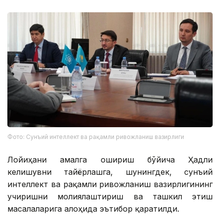
Фото: Сунъий интеллект ва рақамли ривожланиш вазирлиги
Лойиҳани амалга ошириш бўйича Ҳадли
келишувни тайёрлашга, шунингдек, сунъий
интеллект ва рақамли ривожланиш вазирлигининг
учиришни молиялаштириш ва ташкил этиш
масалаларига алоҳида эътибор қаратилди.