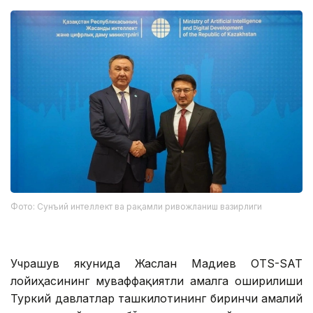
Фото: Сунъий интеллект ва рақамли ривожланиш вазирлиги
Учрашув якунида Жаслан Мадиев OTS-SAT
лойиҳасининг муваффақиятли амалга оширилиши
Туркий давлатлар ташкилотининг биринчи амалий