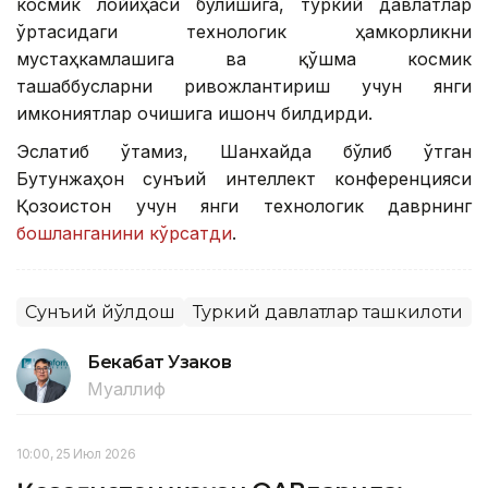
космик лойиҳаси бўлишига, туркий давлатлар
ўртасидаги технологик ҳамкорликни
мустаҳкамлашига ва қўшма космик
ташаббусларни ривожлантириш учун янги
имкониятлар очишига ишонч билдирди.
Эслатиб ўтамиз, Шанхайда бўлиб ўтган
Бутунжаҳон сунъий интеллект конференцияси
Қозоғистон учун янги технологик даврнинг
бошланганини кўрсатди
.
Сунъий йўлдош
Туркий давлатлар ташкилоти
Бекабат Узаков
Муаллиф
10:00, 25 Июл 2026