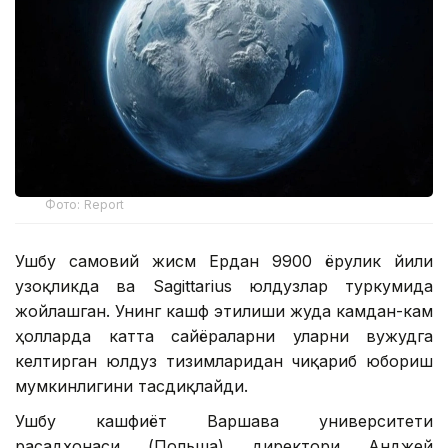
Фото: Report
Ушбу самовий жисм Ердан 9900 ёруғлик йили
узоқликда ва Sagittarius юлдузлар туркумида
жойлашган. Унинг кашф этилиши жуда камдан-кам
ҳолларда катта сайёраларни уларни вужудга
келтирган юлдуз тизимларидан чиқариб юбориш
мумкинлигини тасдиқлайди.
Ушбу кашфиёт Варшава университети
расадхонаси (Польша) директори Анджей