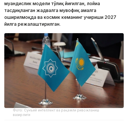
муҳандислик модели тўлиқ йиғилган, лойиҳа
тасдиқланган жадвалга мувофиқ амалга
оширилмоқда ва космик кеманинг учириши 2027
йилга режалаштирилган.
Фото: Сунъий интеллект ва рақамли ривожланиш
вазирлиги