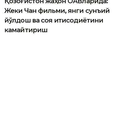
Қозоғистон жаҳон ОАВларида:
Жеки Чан фильми, янги сунъий
йўлдош ва соя иқтисодиётини
камайтириш
ASTANА. Кazinform – Бу ҳафта Қозоғистон ҳақидаги
янгиликлар глобал оммавий ахборот воситаларида
кенг ёритилди. Улар орасида KazSat-3R космик
кемасини ишлаб чиқиш режаси, Жеки Чаннинг
Қозоғистондаги фильми кенг муҳокама қилинди.
Сунъий интеллект ёрдамида соя иқтисодиётига
қарши курашиш ва Марокашда консуллик очилиши
ҳам ёзилган. Батафсил маълумотни
Кazinform
мухбирининг шарҳида ўқинг.