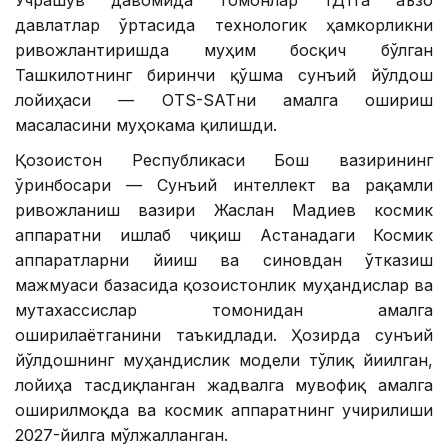
давлатлар ўртасида технологик ҳамкорликни
ривожлантиришда муҳим босқич бўлган
Ташкилотнинг биринчи қўшма сунъий йўлдош
лойиҳаси — OTS-SATни амалга ошириш
масаласини муҳокама қилишди.
Қозоғистон Республикаси Бош вазирининг
ўринбосари — Сунъий интеллект ва рақамли
ривожланиш вазири Жаслан Мадиев космик
аппаратни ишлаб чиқиш Астанадаги Космик
аппаратларни йиғиш ва синовдан ўтказиш
мажмуаси базасида қозоғистонлик муҳандислар ва
мутахассислар томонидан амалга
оширилаётганини таъкидлади. Ҳозирда сунъий
йўлдошнинг муҳандислик модели тўлиқ йиғилган,
лойиҳа тасдиқланган жадвалга мувофиқ амалга
оширилмоқда ва космик аппаратнинг учирилиши
2027-йилга мўлжалланган.