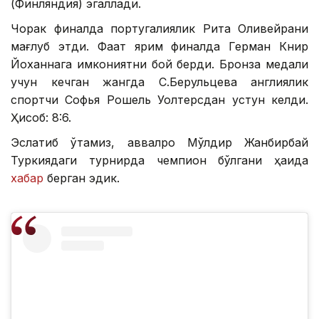
(Финляндия) эгаллади.
Чорак финалда португалиялик Рита Оливейрани
мағлуб этди. Фақат ярим финалда Герман Книр
Йоханнага имкониятни бой берди. Бронза медали
учун кечган жангда С.Берульцева англиялик
спортчи Софья Рошель Уолтерсдан устун келди.
Ҳисоб: 8:6.
Эслатиб ўтамиз, аввалроқ Мўлдир Жанбирбай
Туркиядаги турнирда чемпион бўлгани ҳақида
хабар
берган эдик.