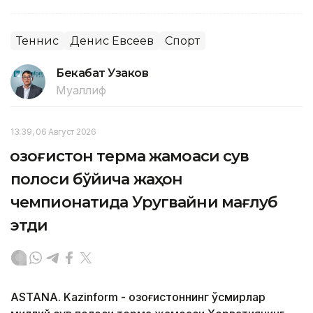
Теннис
Денис Евсеев
Спорт
Бекабат Узаков
Муаллиф
13:39, 06 Август 2026
Қозоғистон терма жамоаси сув
полоси бўйича жаҳон
чемпионатида Уругвайни мағлуб
этди
ASTANA. Kazinform - Қозоғистоннинг ўсмирлар