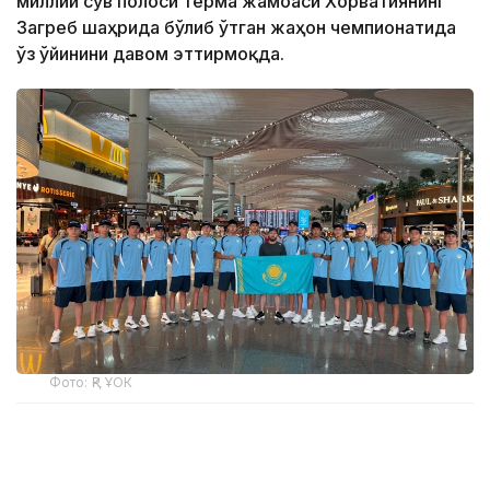
миллий сув полоси терма жамоаси Хорватиянинг
Загреб шаҳрида бўлиб ўтган жаҳон чемпионатида
ўз ўйинини давом эттирмоқда.
Фото: ҚР ҰОК
Учинчи ўйинда қозоғистонлик спортчилар
Уругвайни катта фарқ билан мағлуб этишди. Ўйин