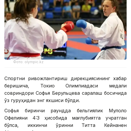
Фото: olympic.kz
Спортни ривожлантириш дирекциясининг хабар
беришича, Токио Олимпиадаси медали
совриндори Софья Берульцева саралаш босқичида
ўз гуруҳидан энг яхшиси бўлди.
Софья биринчи раундда бельгиялик Мулоло
Офелияни 4:3 ҳисобида мағлубиятга учратган
бўлса, иккинчи ўринни Титта Кейнанен