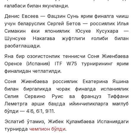
ғалабаси билан якунланди.
Денис Евсеев — Фацзин Сунь ярим финалга чиқиш
учун беларуслик Сергей Бетов — россиялик Илья
Симакин ёки япониялик Юсуке Кусухара —
Шунсуке Накагава жуфтлиги ғолиби билан
рақобатлашади.
Яна бир қозоғистонлик теннисчи Соня Жиенбаева
Оренсе (Испания) ITF W75 турнирининг ярим
финалидан четлатилди.
Соня Жиенбаева россиялик Екатерина Яшина
билан биргаликда чорак финалда испаниялик
Селия Сервино Руис ва француз Тиффани
Леметрга қарши баҳсда қийинчиликларга мағлуб
бўлди — 4:6, 6:1, 9:11.
Эслатиб ўтамиз, Жибек Қуламбаева Испаниядаги
турнирда
чемпион бўлди
.