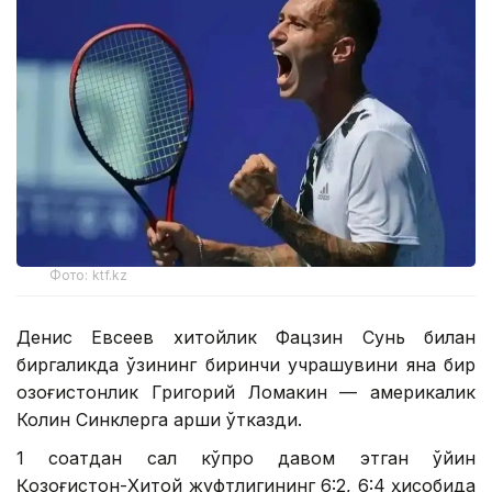
Фото: ktf.kz
Денис Евсеев хитойлик Фацзин Сунь билан
биргаликда ўзининг биринчи учрашувини яна бир
қозоғистонлик Григорий Ломакин — америкалик
Колин Синклерга қарши ўтказди.
1 соатдан сал кўпроқ давом этган ўйин
Қозоғистон-Хитой жуфтлигининг 6:2, 6:4 ҳисобида