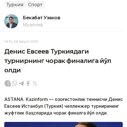
Туркия
Спорт
Бекабат Узаков
Муаллиф
14:10, 06 Август 2026
Денис Евсеев Туркиядаги
турнирнинг чорак финалига йўл
олди
ASTANА. Кazinform — Қозоғистонлик теннисчи Денис
Евсеев Истанбул (Туркия) челленжер турнирининг
жуфтлик баҳсларида чорак финалга йўл олди.