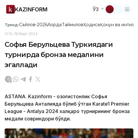
KAZINFORM
ЎЗ
Сайлов-2026
Ақорда
Тайинлов
Ҳодиса
Қонун ва интизо
Тренд:
11:10, 18 Март 2024
Софья Берульцева Туркиядаги
турнирда бронза медалини
эгаллади
ASTANA. Kazinform - Қозоғистонлик Софья
Берульцева Анталияда бўлиб ўтган Karate1 Premier
League - Antalya 2024 халқаро турнирининг бронза
медали совриндори бўлди.