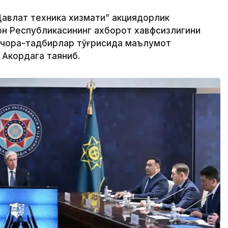
авлат техника хизмати” акциядорлик
н Республикасининг ахборот хавфсизлигини
 чора-тадбирлар тўғрисида маълумот
 Акордага таяниб.