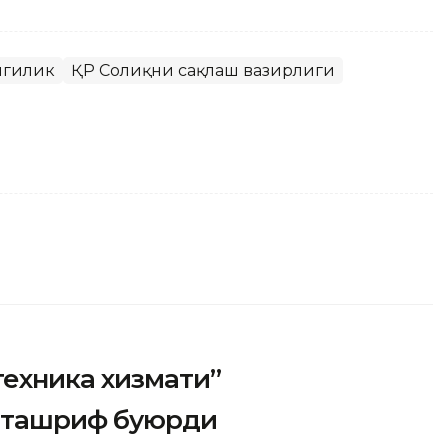
нгилик
ҚР Соғлиқни сақлаш вазирлиги
техника хизмати”
 ташриф буюрди