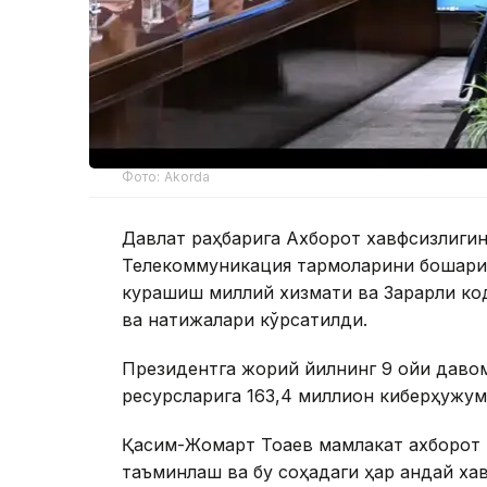
Фото: Akorda
Давлат раҳбарига Ахборот хавфсизлиги
Телекоммуникация тармоқларини бошқари
курашиш миллий хизмати ва Зарарли ко
ва натижалари кўрсатилди.
Президентга жорий йилнинг 9 ойи даво
ресурсларига 163,4 миллион киберҳужум
Қасим-Жомарт Тоқаев мамлакат ахборот
таъминлаш ва бу соҳадаги ҳар қандай ха