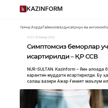
KAZINFORM
Ақорда
Тайинлов
Ҳодиса
Қонун ва интизом
Ко
Тренд:
12:27, 25 Январ 2022
Симптомсиз беморлар уч
қисқартирилди – ҚР ССВ
NUR-SULTAN. Kazinform – Яқин алоқада
карантин муддати қисқартирилди. Бу ҳ
сақлаш вазири Ажар Ғиният маълум қи