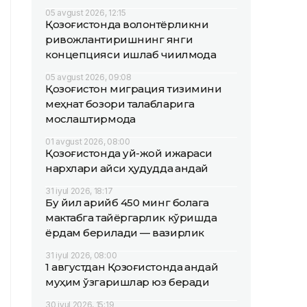
05 avgust 2026, 12:15
Қозоғистонда волонтёрликни
ривожлантиришнинг янги
концепцияси ишлаб чиқилмоқда
05 avgust 2026, 09:08
Қозоғистон миграция тизимини
меҳнат бозори талабларига
мослаштирмоқда
01 avgust 2026, 08:00
Қозоғистонда уй-жой ижараси
нархлари қайси ҳудудда қандай
31 iyul 2026, 18:17
Бу йил қарийб 450 минг болага
мактабга тайёргарлик кўришда
ёрдам берилади — вазирлик
31 iyul 2026, 08:00
1 августдан Қозоғистонда қандай
муҳим ўзгаришлар юз беради
30 iyul 2026, 15:19