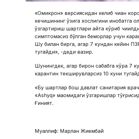
«Омикрон» версиясидан келиб чиққан кор
кечишининг ўзига хослигини инобатга ол
ўзгартириш шартлари қайта кўриб чиқилди.
симптомасиз бўлган беморлар учун каран
Шу билан бирга, агар 7 кундан кейин ПЗ
тугайди», -деди вазир.
Шунингдек, агар бирон сабабга кўра 7 к
карантин текширувларсиз 10 куни тугай
«Бу шартлар бош давлат санитария врач
«Ashyq» мақомидаги ўзгаришлар тўғрисид
Ғиният.
Муаллиф: Марлан Жиембай