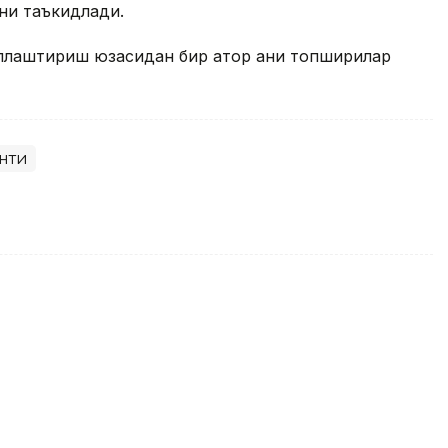
ни таъкидлади.
лаштириш юзасидан бир қатор аниқ топшириқлар
нти
ова Тунисдаги турнир ғолиби