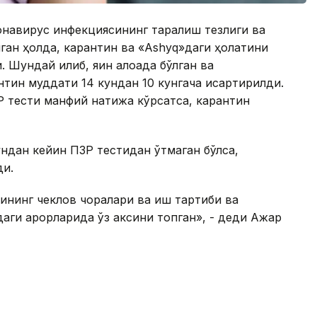
онавирус инфекциясининг тарқалиш тезлиги ва
ган ҳолда, карантин ва «Ashyq»даги ҳолатини
 Шундай қилиб, яқин алоқада бўлган ва
тин муддати 14 кундан 10 кунгача қисқартирилди.
Р тести манфий натижа кўрсатса, карантин
ундан кейин ПЗР тестидан ўтмаган бўлса,
ди.
ининг чеклов чоралари ва иш тартиби ва
аги қарорларида ўз аксини топган», - деди Ажар