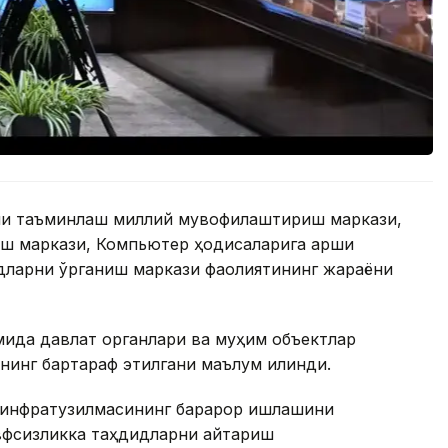
ни таъминлаш миллий мувофиқлаштириш маркази,
ш маркази, Компьютер ҳодисаларига қарши
дларни ўрганиш маркази фаолиятининг жараёни
мида давлат органлари ва муҳим объектлар
нинг бартараф этилгани маълум қилинди.
 инфратузилмасининг барқарор ишлашини
вфсизликка таҳдидларни қайтариш