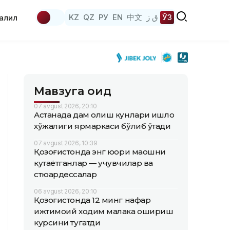
KZ
QZ
РУ
EN
中文
ق ز
ЎЗ
аҳлил
Мавзуга оид
07 avgust 2026, 20:10
Астанада дам олиш кунлари қишлоқ
хўжалиги ярмаркаси бўлиб ўтади
07 avgust 2026, 10:39
Қозоғистонда энг юқори маошни
кутаётганлар — учувчилар ва
стюардессалар
06 avgust 2026, 20:10
Қозоғистонда 12 минг нафар
ижтимоий ходим малака ошириш
курсини тугатди