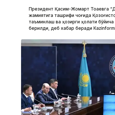
Президент Қасим-Жомарт Тоқаевга “Д
жамиятига ташрифи чоғида Қозоғисто
таъминлаш ва ҳозирги ҳолати бўйича
берилди, деб хабар беради Каzinform