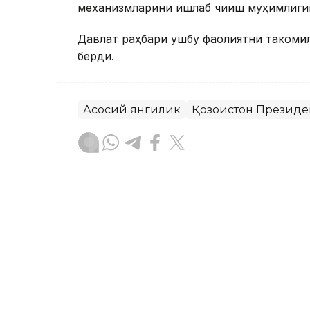
механизмларини ишлаб чиқиш муҳимлиги
Давлат раҳбари ушбу фаолиятни такомил
берди.
Асосий янгилик
Қозоғистон Президе
Бекабат Узаков
Муаллиф
09:05, 18 Сентябр 2023
18 ёшли Аружан Сағиндиқ