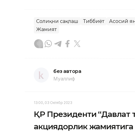
Соғлиқни сақлаш
Тиббиёт
Асосий я
Жамият
без автора
Муаллиф
13:00, 03 Октябр 2023
ҚР Президенти “Давлат 
акциядорлик жамиятига