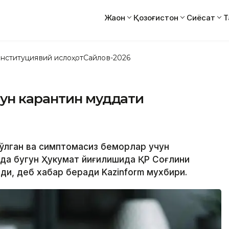
Жаҳон
Қозоғистон
Сиёсат
Т
нституциявий ислоҳот
Сайлов-2026
ун карантин муддати
 бўлган ва симптомасиз беморлар учун
ақда бугун Ҳукумат йиғилишида ҚР Соғлиқни
лди, деб хабар беради Kazinform мухбири.