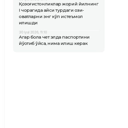
Қозоғистонликлар жорий йилнинг
I чорагида қайси турдаги озиқ-
овқатларни энг кўп истеъмол
қилишди
30 iyul 2026, 11:10
Агар бола чет элда паспортини
йўқотиб қўйса, нима қилиш керак