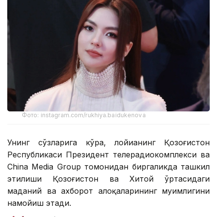
Фото: instagram.com/rukhiya.baidukenova
Унинг сўзларига кўра, лойиҳанинг Қозоғистон
Республикаси Президент телерадиокомплекси ва
China Media Group томонидан биргаликда ташкил
этилиши Қозоғистон ва Хитой ўртасидаги
маданий ва ахборот алоқаларининг муҳимлигини
намойиш этади.