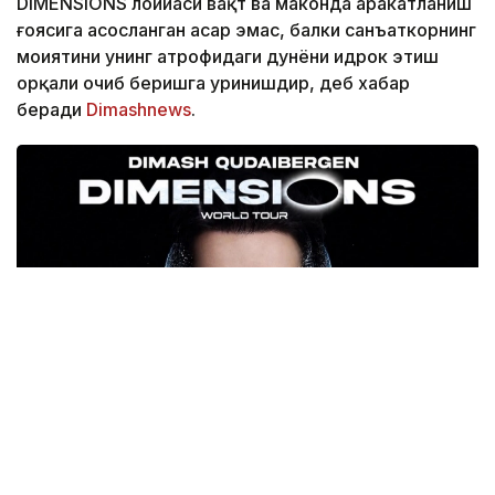
DiMENSIONS лойиҳаси вақт ва маконда ҳаракатланиш
ғоясига асосланган асар эмас, балки санъаткорнинг
моҳиятини унинг атрофидаги дунёни идрок этиш
орқали очиб беришга уринишдир, деб хабар
беради
Dimashnews
.
Фото: dimashnews.com