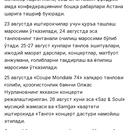
ҳамда конфедерациянинг бошқа раҳбарлари Астана
шаҳрига ташриф буюради.
23 августда иштирокчилар учун қуръа ташлаш
маросими ўтказилади, 24 августда эса
танловнинг тантанали очилиш маросими бўлиб
ўтади. 25-27 август кунлари танлов эшитувлари,
ижодий маҳорат дарслари, концертлар, матбуот
анжумани, ғолибларни тақдирлаш ва ёпилиш
маросими ўтказилади.
25 августда «Coupe Mondiale 74» халқаро танлови
ғолиби, қозоғистонлик баянчи Олжас
Нурлановнинг яккахон концерти
режалаштирилган. 26 август куни эса «Saz & Soul»
мусиқий жамоаси ва «Samǵa» квартети
иштирокида «Танго» концерт дастури намойиш
этилади.