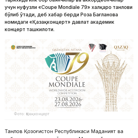
учун нуфузли «Coupe Mondiale 79» халқаро танлови
бўлиб ўтади, деб хабар берди Роза Бағланова
номидаги «Қазақконцерт» давлат академик
концерт ташкилоти.
Фото: Қазақконцерт
Танлов Қозоғистон Республикаси Маданият ва