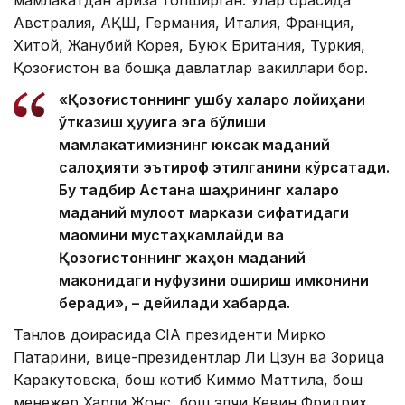
мамлакатдан ариза топширган. Улар орасида
Австралия, АҚШ, Германия, Италия, Франция,
Хитой, Жанубий Корея, Буюк Британия, Туркия,
Қозоғистон ва бошқа давлатлар вакиллари бор.
«Қозоғистоннинг ушбу халқаро лойиҳани
ўтказиш ҳуқуқига эга бўлиши
мамлакатимизнинг юксак маданий
салоҳияти эътироф этилганини кўрсатади.
Бу тадбир Астана шаҳрининг халқаро
маданий мулоқот маркази сифатидаги
мақомини мустаҳкамлайди ва
Қозоғистоннинг жаҳон маданий
маконидаги нуфузини ошириш имконини
беради», – дейилади хабарда.
Танлов доирасида CIA президенти Мирко
Патарини, вице-президентлар Ли Цзун ва Зорица
Каракутовска, бош котиб Киммо Маттила, бош
менежер Харли Жонс, бош элчи Кевин Фридрих