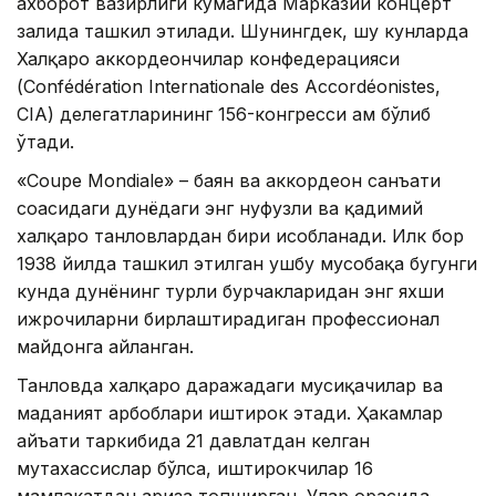
ахборот вазирлиги кўмагида Марказий концерт
залида ташкил этилади. Шунингдек, шу кунларда
Халқаро аккордеончилар конфедерацияси
(Confédération Internationale des Accordéonistes,
CIA) делегатларининг 156-конгресси ҳам бўлиб
ўтади.
«Coupe Mondiale» – баян ва аккордеон санъати
соҳасидаги дунёдаги энг нуфузли ва қадимий
халқаро танловлардан бири ҳисобланади. Илк бор
1938 йилда ташкил этилган ушбу мусобақа бугунги
кунда дунёнинг турли бурчакларидан энг яхши
ижрочиларни бирлаштирадиган профессионал
майдонга айланган.
Танловда халқаро даражадаги мусиқачилар ва
маданият арбоблари иштирок этади. Ҳакамлар
ҳайъати таркибида 21 давлатдан келган
мутахассислар бўлса, иштирокчилар 16