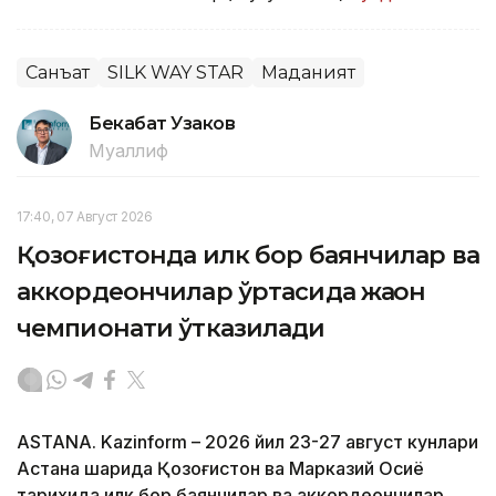
Санъат
SILK WAY STAR
Маданият
Бекабат Узаков
Муаллиф
17:40, 07 Август 2026
Қозоғистонда илк бор баянчилар ва
аккордеончилар ўртасида жаҳон
чемпионати ўтказилади
ASTANA. Kazinform – 2026 йил 23-27 август кунлари
Астана шаҳрида Қозоғистон ва Марказий Осиё
тарихида илк бор баянчилар ва аккордеончилар