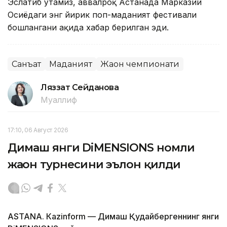
Эслатиб ўтамиз, аввалроқ Астанада Марказий
Осиёдаги энг йирик поп-маданият фестивали
бошлангани ҳақида хабар берилган эди.
Санъат
Маданият
Жаҳон чемпионати
Ляззат Сейданова
Муаллиф
17:10, 06 Август 2026
Димаш янги DiMENSIONS номли
жаҳон турнесини эълон қилди
ASTANА. Кazinform — Димаш Қудайбергеннинг янги