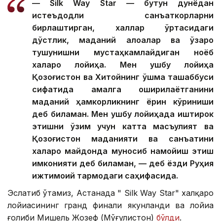
— Silk Way Star — бутун дунёдан
истеъдодли санъаткорларни
бирлаштирган, халқлар ўртасидаги
дўстлик, маданий алоқалар ва ўзаро
тушунишни мустаҳкамлайдиган ноёб
халқаро лойиҳа. Мен ушбу лойиҳа
Қозоғистон ва Хитойнинг қўшма ташаббуси
сифатида амалга оширилаётганини
маданий ҳамкорликнинг ёрқин кўриниши
деб биламан. Мен ушбу лойиҳада иштирок
этишни ўзим учун катта масъулият ва
Қозоғистон маданияти ва санъатини
халқаро майдонда муносиб намойиш этиш
имконияти деб биламан, — деб ёзди Руҳия
ижтимоий тармоқдаги саҳифасида.
Эслатиб ўтамиз, Астанада " Silk Way Star" халқаро
лойиҳасининг гранд финали якунланди ва лойиҳа
ғолиби Мишель Жозеф (Мўғулистон)
бўлди
.