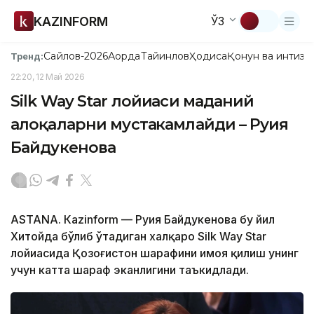
KAZINFORM
ЎЗ
Сайлов-2026
Ақорда
Тайинлов
Ҳодиса
Қонун ва интизо
Тренд:
22:20, 12 Май 2026
Silk Way Star лойиҳаси маданий
алоқаларни мустаҳкамлайди – Руҳия
Байдукенова
ASTANА. Кazinform — Руҳия Байдукенова бу йил
Хитойда бўлиб ўтадиган халқаро Silk Way Star
лойиҳасида Қозоғистон шарафини ҳимоя қилиш унинг
учун катта шараф эканлигини таъкидлади.