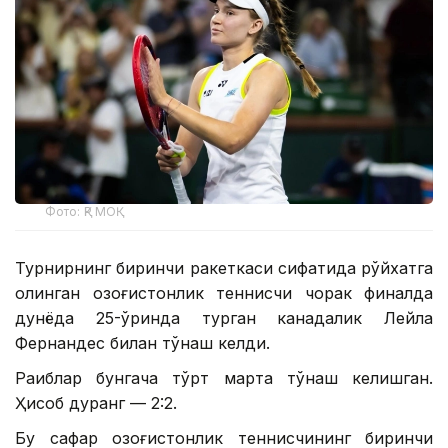
Фото: ҚР МОҚ
Турнирнинг биринчи ракеткаси сифатида рўйхатга
олинган қозоғистонлик теннисчи чорак финалда
дунёда 25-ўринда турган канадалик Лейла
Фернандес билан тўқнаш келди.
Рақиблар бунгача тўрт марта тўқнаш келишган.
Ҳисоб дуранг — 2:2.
Бу сафар қозоғистонлик теннисчининг биринчи