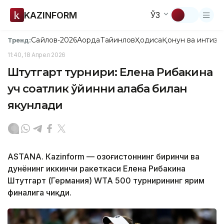
KAZINFORM
ЎЗ
Сайлов-2026
Ақорда
Тайинлов
Ҳодиса
Қонун ва интизо
Тренд:
11:40, 18 Апрел 2026
Штутгарт турнири: Елена Рибакина
уч соатлик ўйинни ғалаба билан
якунлади
ASTANА. Кazinform — Қозоғистоннинг биринчи ва
дунёнинг иккинчи ракеткаси Елена Рибакина
Штутгарт (Германия) WТА 500 турнирининг ярим
финалига чиқди.