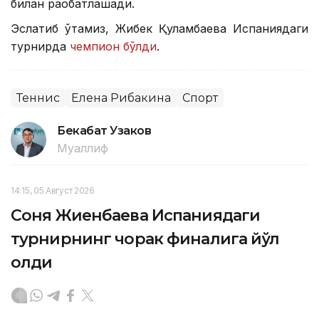
билан рақобатлашади.
Эслатиб ўтамиз, Жибек Қуламбаева Испаниядаги
турнирда
чемпион бўлди
.
Теннис
Елена Рибакина
Спорт
Бекабат Узаков
Муаллиф
14:15, 05 Август 2026
Соня Жиенбаева Испаниядаги
турнирнинг чорак финалига йўл
олди