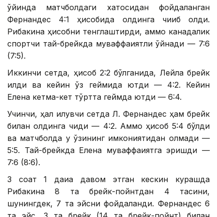
ўйинда матчболдаги хатосидан фойдаланган
Фернандес 4:1 ҳисобида олдинга чиқиб олди.
Рибакина ҳисобни тенглаштирди, аммо канадалик
спортчи тай-брейкда муваффақиятли ўйнади — 7:6
(7:5).
Иккинчи сетда, ҳисоб 2:2 бўлганида, Лейла брейк
қилди ва кейин ўз геймида ютди — 4:2. Кейин
Елена кетма-кет тўртта геймда ютди — 6:4.
Учинчи, ҳал қилувчи сетда Л. Фернандес ҳам брейк
билан олдинга чиқди — 4:2. Аммо ҳисоб 5:4 бўлди
ва матчболда у ўзининг имкониятидан олмади —
5:5. Тай-брейкда Елена муваффақиятга эришди —
7:6 (8:6).
3 соат 1 дақиқа давом этган кескин курашда
Рибакина 8 та брейк-пойнтдан 4 тасини,
шунингдек, 7 та эйсни фойдаланди. Фернандес 6
та эйс, 3 та брейк (14 та брейк-пойнт) билан