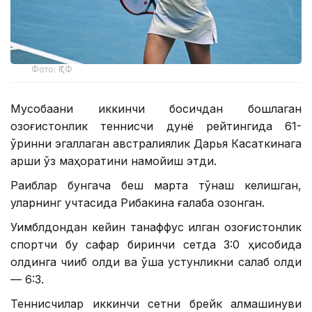
Фото: ҚТФ
Мусобақани иккинчи босқичдан бошлаган
қозоғистонлик теннисчи дунё рейтингида 61-
ўринни эгаллаган австралиялик Дарья Касаткинага
қарши ўз маҳоратини намойиш этди.
Рақиблар бунгача беш марта тўқнаш келишган,
уларнинг учтасида Рибакина ғалаба қозонган.
Уимблдондан кейин танаффус қилган қозоғистонлик
спортчи бу сафар биринчи сетда 3:0 ҳисобида
олдинга чиқиб олди ва ўша устунликни сақлаб қолди
— 6:3.
Теннисчилар иккинчи сетни брейк алмашинуви