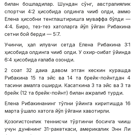
билан бошладилар. Шундан сўнг, австралиялик
спортчи 4:2 ҳисобида олдинга чиқиб олди, аммо
Елена ҳисобни тенглаштиришга муваффақ бўлди —
4:4. Бироқ, тез-тез хатоларга йўл қўйган Рибакина
сетни бой берди — 5:7.
Учинчи, ҳал қилувчи сетда Елена Рибакина 3:1
ҳисобида олдинга чиқиб олди. У охир-оқибат ўйинда
6:4 ҳисобида ғалаба қозонди.
2 соат 32 дақиқа давом этган кескин курашда
Рибакина 15 та эйс ва 14 та брейк-пойнтдан 4
тасини амалга оширди. Касаткина 3 та эйс ва 3 та
брейк (12 та брейк-пойнт) билан ажралиб турди.
Елена Рибакинанинг тўпни ўйинга киритишда 16
марта қўшалоқ хатога йўл қўйгани хавотирли.
Қозоғистонлик теннисчи тўртинчи босқичга чиқиш
учун дунёнинг 31-ракеткаси, америкалик Энн Ли