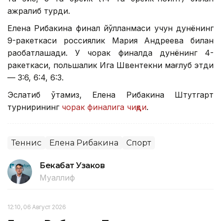
ажралиб турди.
Елена Рибакина финал йўлланмаси учун дунёнинг
9-ракеткаси россиялик Мария Андреева билан
рақобатлашади. У чорак финалда дунёнинг 4-
ракеткаси, польшалик Ига Швентекни мағлуб этди
— 3:6, 6:4, 6:3.
Эслатиб ўтамиз, Елена Рибакина Штутгарт
турнирининг
чорак финалига чиқди
.
Теннис
Елена Рибакина
Спорт
Бекабат Узаков
Муаллиф
12:10, 06 Август 2026