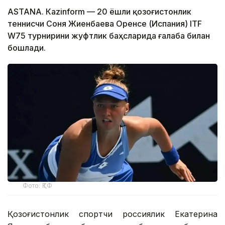
ASTANА. Кazinform — 20 ёшли қозоғистонлик
теннисчи Соня Жиенбаева Оренсе (Испания) ITF
W75 турнирини жуфтлик баҳсларида ғалаба билан
бошлади.
Фото: ҚТФ
Қозоғистонлик спортчи россиялик Екатерина