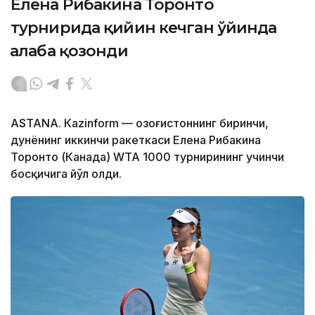
Елена Рибакина Торонто
турнирида қийин кечган ўйинда
ғалаба қозонди
ASTANА. Кazinform — Қозоғистоннинг биринчи,
дунёнинг иккинчи ракеткаси Елена Рибакина
Торонто (Канада) WТА 1000 турнирининг учинчи
босқичига йўл олди.