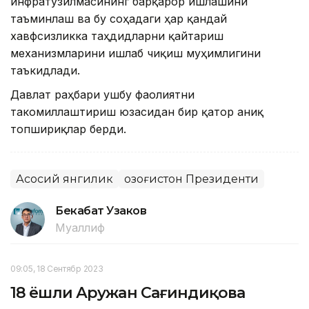
инфратузилмасининг барқарор ишлашини
таъминлаш ва бу соҳадаги ҳар қандай
хавфсизликка таҳдидларни қайтариш
механизмларини ишлаб чиқиш муҳимлигини
таъкидлади.
Давлат раҳбари ушбу фаолиятни
такомиллаштириш юзасидан бир қатор аниқ
топшириқлар берди.
Асосий янгилик
Қозоғистон Президенти
Бекабат Узаков
Муаллиф
09:05, 18 Сентябр 2023
18 ёшли Аружан Сағиндиқова