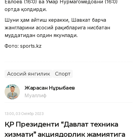
Евлоев (16:0) ва Умар Нурмагомедовни (16:0)
ортда қолдирди.
Шуни ҳам айтиш керакки, Шавкат барча
жангларини асосий рақибларига нисбатан
муддатидан олдин якунлади.
Фото: sports.kz
Асосий янгилик
Спорт
Жарасқан Нұрыбаев
Муаллиф
13:00, 03 Октябр 2023
ҚР Президенти “Давлат техника
хизмати” акциядорлик жамиятига