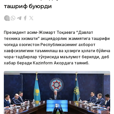
ташриф буюрди
Президент Қасим-Жомарт Тоқаевга “Давлат
техника хизмати” акциядорлик жамиятига ташрифи
чоғида Қозоғистон Республикасининг ахборот
хавфсизлигини таъминлаш ва ҳозирги ҳолати бўйича
чора-тадбирлар тўғрисида маълумот берилди, деб
хабар беради Каzinform Акордага таяниб.