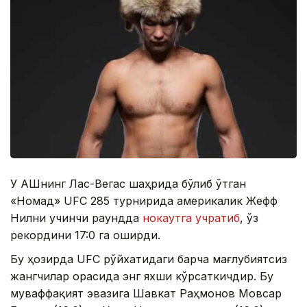
У АҚШнинг Лас-Вегас шаҳрида бўлиб ўтган
«Номад» UFC 285 турнирида америкалик Жефф
Нилни учинчи раундда
нокаутга учратиб
, ўз
рекордини 17:0 га оширди.
Бу ҳозирда UFC рўйхатидаги барча мағлубиятсиз
жангчилар орасида энг яхши кўрсаткичдир. Бу
муваффақият эвазига Шавкат Раҳмонов Мовсар