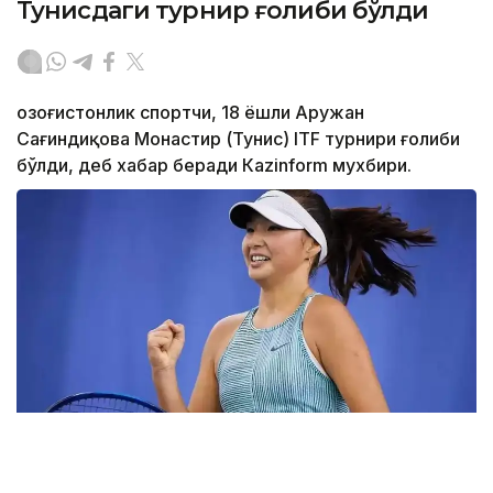
Тунисдаги турнир ғолиби бўлди
Қозоғистонлик спортчи, 18 ёшли Аружан
Сағиндиқова Монастир (Тунис) ITF турнири ғолиби
бўлди, деб хабар беради Каzinform мухбири.