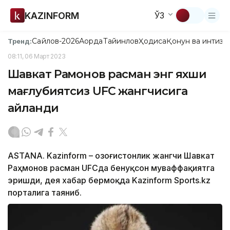
KAZINFORM
ЎЗ
Сайлов-2026
Ақорда
Тайинлов
Ҳодиса
Қонун ва интизо
Тренд:
08:11, 06 Март 2023
Шавкат Раҳмонов расман энг яхши
мағлубиятсиз UFC жангчисига
айланди
ASTANA. Kazinform – Қозоғистонлик жангчи Шавкат
Раҳмонов расман UFCда бенуқсон муваффақиятга
эришди, дея хабар бермоқда Kazinform Sports.kz
порталига таяниб.