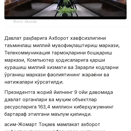
Фото: Akorda
Давлат раҳбарига Ахборот хавфсизлигини
таъминлаш миллий мувофиқлаштириш маркази,
Телекоммуникация тармоқларини бошқариш
маркази, Компьютер ҳодисаларига қарши
курашиш миллий хизмати ва Зарарли кодларни
ўрганиш маркази фаолиятининг жараёни ва
натижалари кўрсатилди.
Президентга жорий йилнинг 9 ойи давомида
давлат органлари ва муҳим объектлар
ресурсларига 163,4 миллион киберҳужумнинг
бартараф этилгани маълум қилинди.
Қасим-Жомарт Тоқаев мамлакат ахборот