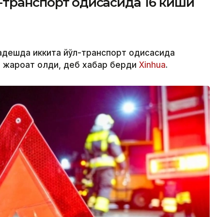
транспорт ҳодисасида 16 киши
адешда иккита йўл-транспорт ҳодисасида
и жароҳат олди, деб хабар берди
Xinhua
.