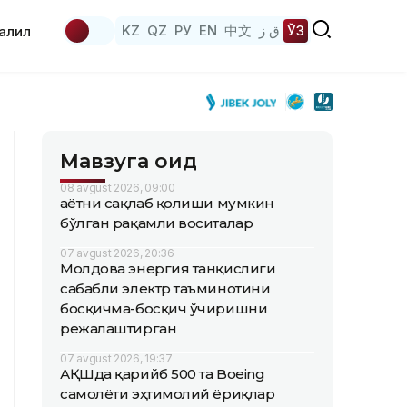
KZ
QZ
РУ
EN
中文
ق ز
ЎЗ
аҳлил
Мавзуга оид
08 avgust 2026, 09:00
Ҳаётни сақлаб қолиши мумкин
бўлган рақамли воситалар
07 avgust 2026, 20:36
Молдова энергия танқислиги
сабабли электр таъминотини
босқичма-босқич ўчиришни
режалаштирган
07 avgust 2026, 19:37
АҚШда қарийб 500 та Boeing
самолёти эҳтимолий ёриқлар