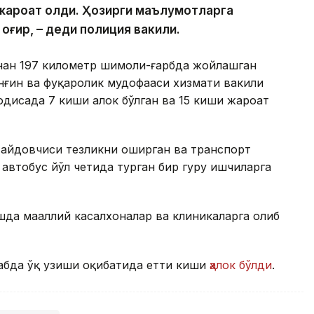
и жароҳат олди. Ҳозирги маълумотларга
 оғир, – деди полиция вакили.
инан 197 километр шимоли-ғарбда жойлашган
ёнғин ва фуқаролик мудофааси хизмати вакили
одисада 7 киши ҳалок бўлган ва 15 киши жароҳат
 ҳайдовчиси тезликни оширган ва транспорт
втобус йўл четида турган бир гуруҳ ишчиларга
да маҳаллий касалхоналар ва клиникаларга олиб
абда ўқ узиши оқибатида етти киши
ҳалок бўлди
.