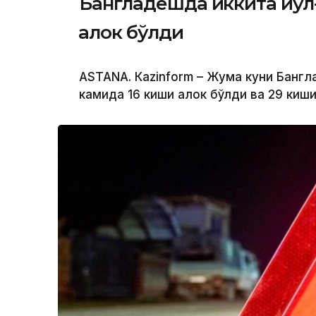
Бангладешда иккита йўл-
ҳалок бўлди
ASTANА. Кazinform – Жума куни Бангл
камида 16 киши ҳалок бўлди ва 29 киш