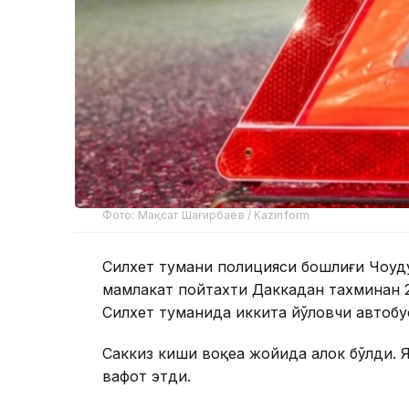
Фото: Мақсат Шағирбаев / Kazinform
Силхет тумани полицияси бошлиғи Чоудҳ
мамлакат пойтахти Даккадан тахминан
Силхет туманида иккита йўловчи автобу
Саккиз киши воқеа жойида ҳалок бўлди. 
вафот этди.