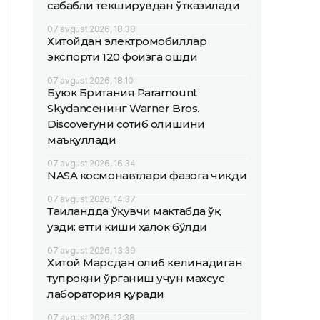
сабабли текширувдан ўтказилади
07 avgust 2026, 18:38
Хитойдан электромобиллар
экспорти 120 фоизга ошди
07 avgust 2026, 18:10
Буюк Британия Paramount
Skydanceнинг Warner Bros.
Discoveryни сотиб олишини
маъқуллади
07 avgust 2026, 16:34
NASA космонавтлари фазога чиқди
07 avgust 2026, 14:37
Таиландда ўқувчи мактабда ўқ
узди: етти киши ҳалок бўлди
07 avgust 2026, 13:39
Хитой Марсдан олиб келинадиган
тупроқни ўрганиш учун махсус
лаборатория қуради
07 avgust 2026, 12:38