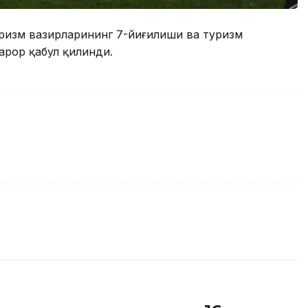
уризм вазирларининг 7-йиғилиши ва туризм
арор қабул қилинди.