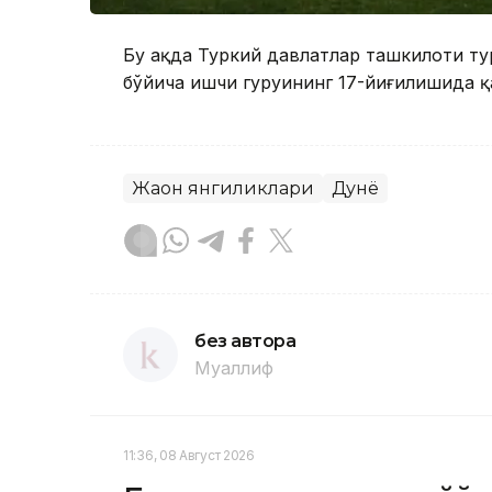
Бу ҳақда Туркий давлатлар ташкилоти т
бўйича ишчи гуруҳининг 17-йиғилишида қ
Жаҳон янгиликлари
Дунё
без автора
Муаллиф
11:36, 08 Август 2026