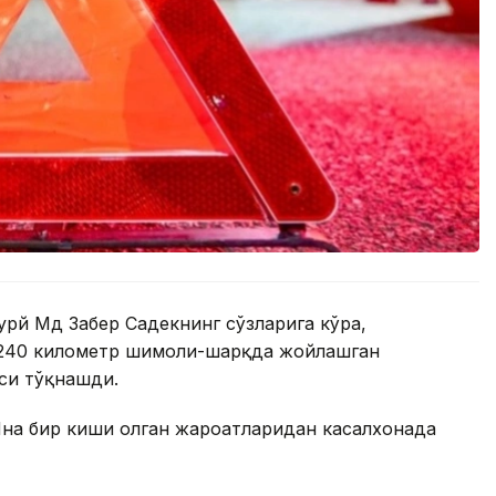
урй Мд Забер Садекнинг сўзларига кўра,
 240 километр шимоли-шарқда жойлашган
си тўқнашди.
Яна бир киши олган жароҳатларидан касалхонада