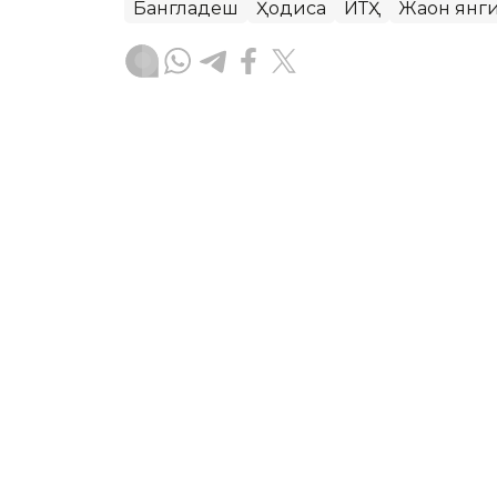
Бангладеш
Ҳодиса
ЙТҲ
Жаҳон янг
Бекабат Узаков
Муаллиф
09:00, 08 Август 2026
Ҳаётни сақлаб қолиши м
воситалар
ASTANA. Kazinform — Зилзила ҳақида 
одамларни топишга ёрдам берадиган т
қолишга ёрдам бераётган рақамли во