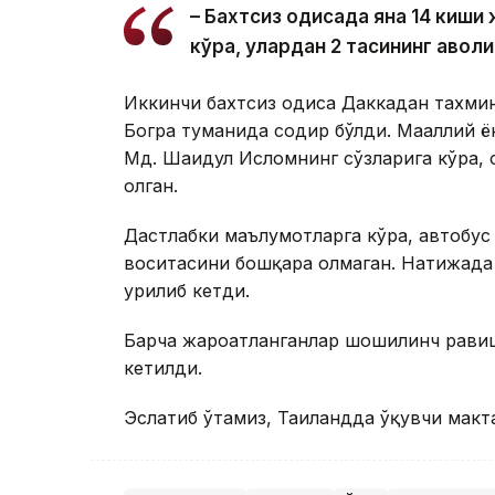
– Бахтсиз ҳодисада яна 14 киш
кўра, улардан 2 тасининг аҳволи
Иккинчи бахтсиз ҳодиса Даккадан тахм
Богра туманида содир бўлди. Маҳаллий 
Мд. Шаҳидул Исломнинг сўзларига кўра, ҳ
олган.
Дастлабки маълумотларга кўра, автобус
воситасини бошқара олмаган. Натижада а
урилиб кетди.
Барча жароҳатланганлар шошилинч равиш
кетилди.
Эслатиб ўтамиз, Таиландда ўқувчи макт