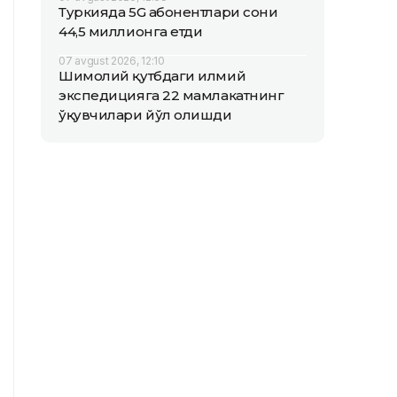
Туркияда 5G абонентлари сони
44,5 миллионга етди
07 avgust 2026, 12:10
Шимолий қутбдаги илмий
экспедицияга 22 мамлакатнинг
ўқувчилари йўл олишди