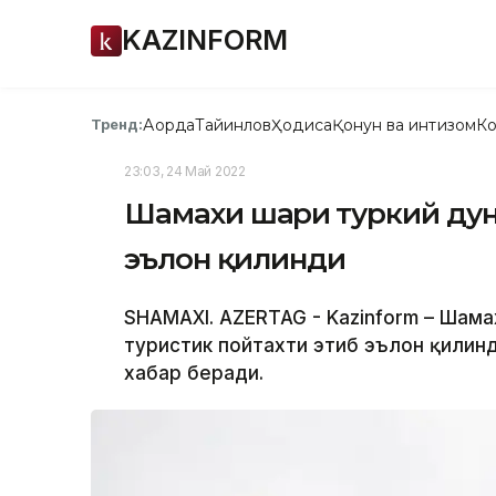
KAZINFORM
Ақорда
Тайинлов
Ҳодиса
Қонун ва интизом
Ко
Тренд:
23:03, 24 Май 2022
Шамахи шаҳри туркий дун
эълон қилинди
SHAMAXI. AZERTAG - Kazinform – Шама
туристик пойтахти этиб эълон қилинд
хабар беради.