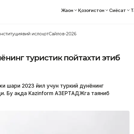
Жаҳон
Қозоғистон
Сиёсат
Т
нституциявий ислоҳот
Сайлов-2026
ёнинг туристик пойтахти этиб
хи шаҳри 2023 йил учун туркий дунёнинг
и. Бу ҳақда Kazinform АЗЕРТАДЖга таяниб