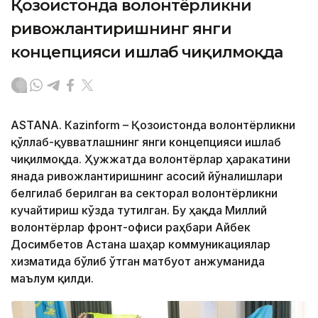
Қозоғистонда волонтёрликни
ривожлантиришнинг янги
концепцияси ишлаб чиқилмоқда
ASTANА. Кazinform – Қозоғистонда волонтёрликни
қўллаб-қувватлашнинг янги концепцияси ишлаб
чиқилмоқда. Ҳужжатда волонтёрлар ҳаракатини
янада ривожлантиришнинг асосий йўналишлари
белгилаб берилган ва секторал волонтёрликни
кучайтириш кўзда тутилган. Бу ҳақда Миллий
волонтёрлар фронт-офиси раҳбари Айбек
Досимбетов Астана шаҳар коммуникациялар
хизматида бўлиб ўтган матбуот анжуманида
маълум қилди.