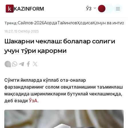
KAZINFORM
ЎЗ
Сайлов-2026
Ақорда
Тайинлов
Ҳодиса
Қонун ва интизо
Тренд:
16:27, 15 Октябр 2025
Шакарни чеклаш: болалар соғлиги
учун тўғри қарорми
Сўнгги йилларда кўплаб ота-оналар
фарзандларининг соғлом овқатланишини таъминлаш
мақсадида ширинликларни бутунлай чеклашмоқда,
деб ёзади
ЎзА
.