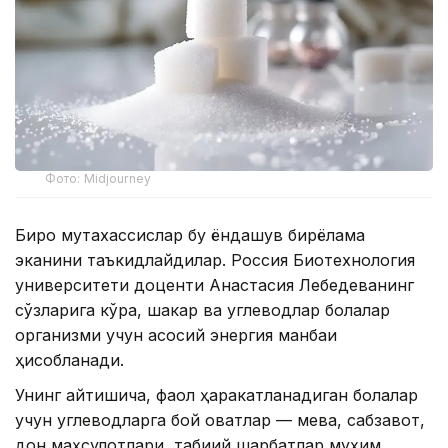
Фото: Midjourney
Бироқ мутахассислар бу ёндашув бирёқлама
эканини таъкидлайдилар. Россия Биотехнология
университети доценти Анастасия Лебедеванинг
сўзларига кўра, шакар ва углеводлар болалар
организми учун асосий энергия манбаи
ҳисобланади.
Унинг айтишича, фаол ҳаракатланадиган болалар
учун углеводларга бой овқатлар — мева, сабзавот,
дон маҳсулотлари, табиий шарбатлар муҳим