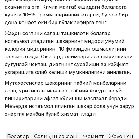
аҳамиятга эга. Кичик мактаб ёшидаги болаларга
кунига 10–15 грамм ширинлик етарли, бу эса бир
дона конфет ёки бир бўлак зефирга тенг.
Жаҳон соғлиқни сақлаш ташкилоти болалар
истеъмол қиладиган шакарнинг миқдори умумий
калория миқдорининг 10 фоизидан ошмаслигини
тавсия этади. Оксфорд олимлари эса ширинликни
бутунлай чеклаш диққатнинг сусайиши ва кайфият
ўзгаришига олиб келиши мумкинлигини аниқлаган.
Мутахассислар шакарнинг табиий манбаларини —
асал, қуритилган мевалар, табиий йогурт ва уй
пишириқларини афзал кўришни маслаҳат беради.
Меъёрда истеъмол қилинган шакар бола учун зарур
энергия манбаи бўлиб хизмат қилади.
Болалар
Соғлиқни сақлаш
Жамият
Жаҳон янг