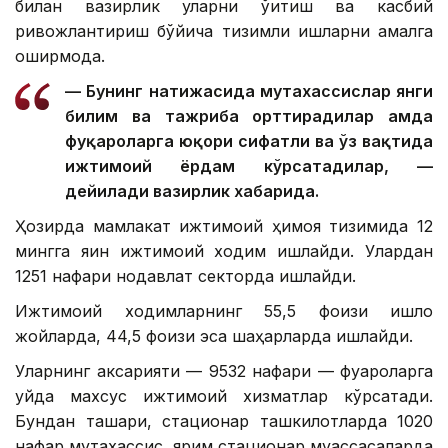
билан вазирлик уларни ўқитиш ва касбий
ривожлантириш бўйича тизимли ишларни амалга
оширмоқда.
— Бунинг натижасида мутахассислар янги
билим ва тажриба орттирадилар ҳамда
фуқароларга юқори сифатли ва ўз вақтида
ижтимоий ёрдам кўрсатадилар, —
дейилади вазирлик хабарида.
Ҳозирда мамлакат ижтимоий ҳимоя тизимида 12
мингга яқин ижтимоий ходим ишлайди. Улардан
1251 нафари нодавлат секторда ишлайди.
Ижтимоий ходимларнинг 55,5 фоизи қишлоқ
жойларда, 44,5 фоизи эса шаҳарларда ишлайди.
Уларнинг аксарияти — 9532 нафари — фуқароларга
уйда махсус ижтимоий хизматлар кўрсатади.
Бундан ташқари, стационар ташкилотларда 1020
нафар мутахассис, ярим стационар муассасаларда