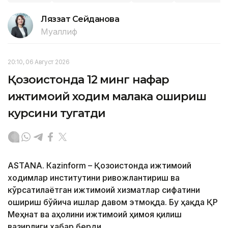
Ляззат Сейданова
Муаллиф
20:10, 06 Август 2026
Қозоғистонда 12 минг нафар
ижтимоий ходим малака ошириш
курсини тугатди
ASTANА. Кazinform – Қозоғистонда ижтимоий
ходимлар институтини ривожлантириш ва
кўрсатилаётган ижтимоий хизматлар сифатини
ошириш бўйича ишлар давом этмоқда. Бу ҳақда ҚР
Меҳнат ва аҳолини ижтимоий ҳимоя қилиш
вазирлиги хабар берди.