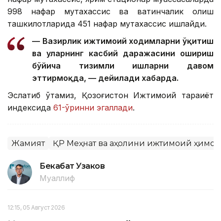
998 нафар мутахассис ва вақтинчалик қолиш
ташкилотларида 451 нафар мутахассис ишлайди.
— Вазирлик ижтимоий ходимларни ўқитиш
ва уларнинг касбий даражасини ошириш
бўйича тизимли ишларни давом
эттирмоқда, — дейилади хабарда.
Эслатиб ўтамиз, Қозоғистон Ижтимоий тараққиёт
индексида
61-ўринни эгаллади
.
Жамият
ҚР Меҳнат ва аҳолини ижтимоий ҳимо
Бекабат Узаков
Муаллиф
12:15, 05 Август 2026