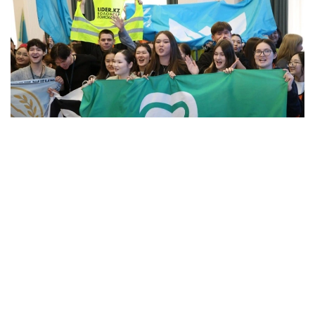
Фото: Алмати ҳокимлиги
Унинг сўзларига кўра, концепцияга киритилган
муҳим йўналишлардан бири — секторал
волонтёрликни ривожлантириш.
– Волонтёрлик 14 та йўналишда амалга
оширилади. Ҳозирда улардан 12 таси учун
методологик воситалар ишлаб чиқилган.