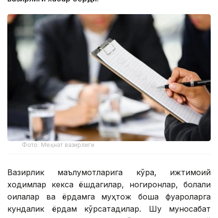
Фото: Меҳнат вазирлиги
Вазирлик маълумотларига кўра, ижтимоий
ходимлар кекса ёшдагилар, ногиронлар, болали
оилалар ва ёрдамга муҳтож бошқа фуқароларга
кундалик ёрдам кўрсатадилар. Шу муносабат