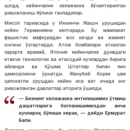
ҳолда, кейинчалик келажакка йўналтирилган
ривожланиш йўлини танладилар.
Мисол тариқасида у Иккинчи Жаҳон урушидан
кейин Германияни келтиради. Бу мамлакат
фашистик мафкурадан воз кечди ва жамият
онгини ўзгартирди. Атом бомбалари етказган
зарарга қарамай, Япония кейинчалик дунёдаги
етакчи технологик ва иқтисодий кучлардан бирига
айланди ва Қўшма Штатлар билан яқин
ҳамкорликни ўрнатди. Жанубий Корея ҳам
ҳалокатли урушдан кейин қисқа вақт ичида энг
ривожланган давлатлар қаторига қўшилди.
— Бизнинг келажакка интилишимиз ўтмиш
даҳшатларига боғланишимиздан анча
кучлироқ бўлиши керак, — дейди Ермурат
Бапи.