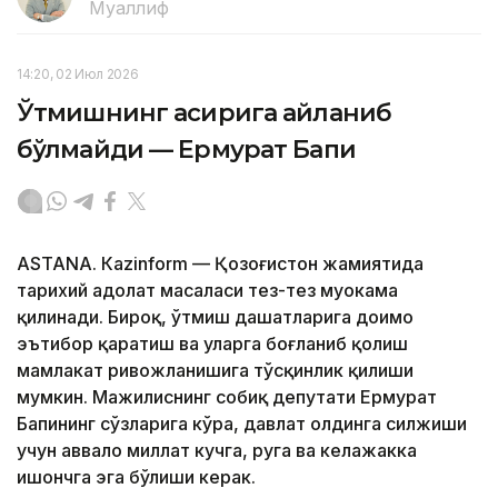
Муаллиф
14:20, 02 Июл 2026
Ўтмишнинг асирига айланиб
бўлмайди — Ермурат Бапи
ASTANА. Кazinform — Қозоғистон жамиятида
тарихий адолат масаласи тез-тез муҳокама
қилинади. Бироқ, ўтмиш даҳшатларига доимо
эътибор қаратиш ва уларга боғланиб қолиш
мамлакат ривожланишига тўсқинлик қилиши
мумкин. Мажилиснинг собиқ депутати Ермурат
Бапининг сўзларига кўра, давлат олдинга силжиши
учун аввало миллат кучга, руҳга ва келажакка
ишончга эга бўлиши керак.