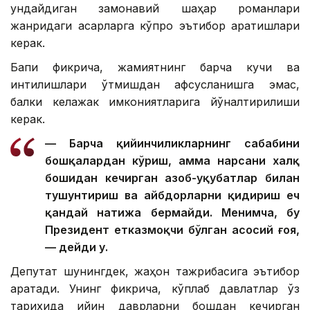
ундайдиган замонавий шаҳар романлари
жанридаги асарларга кўпроқ эътибор қаратишлари
керак.
Бапи фикрича, жамиятнинг барча кучи ва
интилишлари ўтмишдан афсусланишга эмас,
балки келажак имкониятларига йўналтирилиши
керак.
— Барча қийинчиликларнинг сабабини
бошқалардан кўриш, ҳамма нарсани халқ
бошидан кечирган азоб-уқубатлар билан
тушунтириш ва айбдорларни қидириш ҳеч
қандай натижа бермайди. Менимча, бу
Президент етказмоқчи бўлган асосий ғоя,
— дейди у.
Депутат шунингдек, жаҳон тажрибасига эътибор
қаратади. Унинг фикрича, кўплаб давлатлар ўз
тарихида қийин даврларни бошдан кечирган