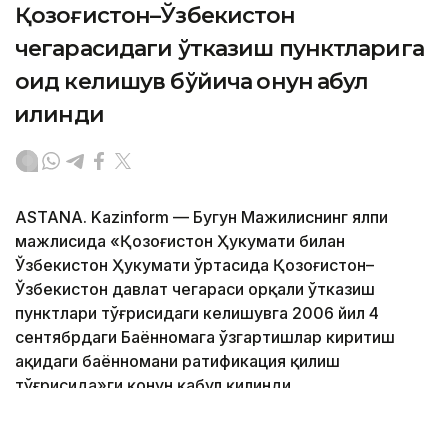
Қозоғистон–Ўзбекистон
чегарасидаги ўтказиш пунктларига
оид келишув бўйича қонун қабул
қилинди
ASTANA. Kazinform — Бугун Мажилиснинг ялпи
мажлисида «Қозоғистон Ҳукумати билан
Ўзбекистон Ҳукумати ўртасида Қозоғистон–
Ўзбекистон давлат чегараси орқали ўтказиш
пунктлари тўғрисидаги келишувга 2006 йил 4
сентябрдаги Баённомага ўзгартишлар киритиш
ҳақидаги баённомани ратификация қилиш
тўғрисида»ги қонун қабул қилинди.