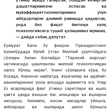
даҳшатларимизни эсласак ва
муваффақиятсизликларимиз учун
айбдорларни доимий равишда қидирсак,
унда биз фақат йиғлоқи халқ
психологиясига тушиб қолишимиз мумкин,
— дейди собиқ депутат.
Ермурат Бапи бу фикрни Президентнинг
Қизилўрдада бўлиб ўтган Миллий қурултойдаги
сўзлари билан боғлайди: "Тарихий жароҳат
натижасида шаклланган миллий психологиядан
халос бўлиш керак". Унинг сўзларига кўра, бу
борада, биринчи навбатда, ёзувчилар ва адабиёт
вакилларининг роли алоҳида аҳамиятга эга. Улар
ўз асарларида фақат ўтмиш сарқитлари ва қишлоқ
ҳаёти ҳақида ёзишни бас қилишлари ва ёшларни
ижодкор, билимли, юксак мақсадлар қўйишга,
қалбларида ва ишларида ҳалол бўлишга