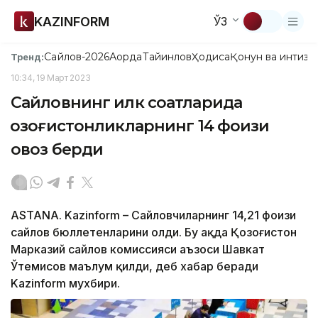
KAZINFORM
ЎЗ
Сайлов-2026
Ақорда
Тайинлов
Ҳодиса
Қонун ва интизо
Тренд:
10:34, 19 Март 2023
Сайловнинг илк соатларида
қозоғистонликларнинг 14 фоизи
овоз берди
ASTANA. Kazinform – Сайловчиларнинг 14,21 фоизи
сайлов бюллетенларини олди. Бу ҳақда Қозоғистон
Марказий сайлов комиссияси аъзоси Шавкат
Ўтемисов маълум қилди, деб хабар беради
Kazinform мухбири.