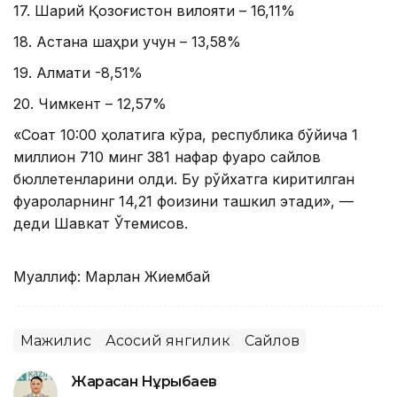
17. Шарқий Қозоғистон вилояти – 16,11%
18. Астана шаҳри учун – 13,58%
19. Алмати -8,51%
20. Чимкент – ​​12,57%
«Соат 10:00 ҳолатига кўра, республика бўйича 1
миллион 710 минг 381 нафар фуқаро сайлов
бюллетенларини олди. Бу рўйхатга киритилган
фуқароларнинг 14,21 фоизини ташкил этади», —
деди Шавкат Ўтемисов.
Муаллиф: Марлан Жиембай
Мажилис
Асосий янгилик
Сайлов
Жарасқан Нұрыбаев