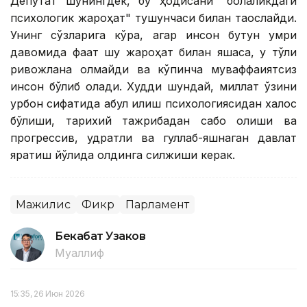
Депутат шунингдек, бу ҳодисани "болаликдаги
психологик жароҳат" тушунчаси билан таққослайди.
Унинг сўзларига кўра, агар инсон бутун умри
давомида фақат шу жароҳат билан яшаса, у тўлиқ
ривожлана олмайди ва кўпинча муваффақиятсиз
инсон бўлиб қолади. Худди шундай, миллат ўзини
қурбон сифатида қабул қилиш психологиясидан халос
бўлиши, тарихий тажрибадан сабоқ олиши ва
прогрессив, қудратли ва гуллаб-яшнаган давлат
яратиш йўлида олдинга силжиши керак.
Мажилис
Фикр
Парламент
Бекабат Узаков
Муаллиф
15:35, 26 Июн 2026