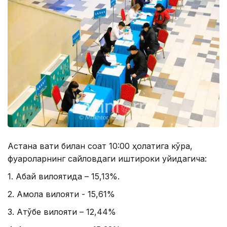
Астана вақти билан соат 10:00 ҳолатига кўра,
фуқароларнинг сайловдаги иштироки қуйидагича:
1. Абай вилоятида – 15,13%.
2. Ақмола вилояти - 15,61%
3. Ақтўбе вилояти – 12,44%