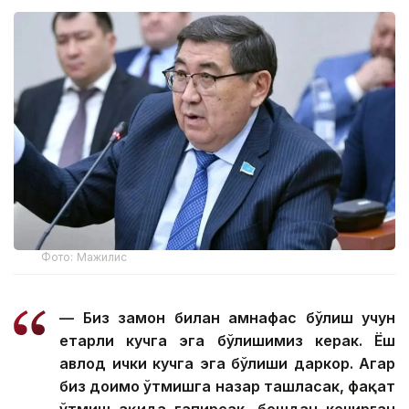
Фото: Мажилис
— Биз замон билан ҳамнафас бўлиш учун
етарли кучга эга бўлишимиз керак. Ёш
авлод ички кучга эга бўлиши даркор. Агар
биз доимо ўтмишга назар ташласак, фақат
ўтмиш ҳақида гапирсак, бошдан кечирган