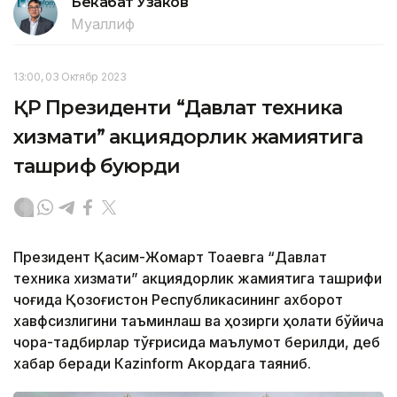
Бекабат Узаков
Муаллиф
13:00, 03 Октябр 2023
ҚР Президенти “Давлат техника
хизмати” акциядорлик жамиятига
ташриф буюрди
Президент Қасим-Жомарт Тоқаевга “Давлат
техника хизмати” акциядорлик жамиятига ташрифи
чоғида Қозоғистон Республикасининг ахборот
хавфсизлигини таъминлаш ва ҳозирги ҳолати бўйича
чора-тадбирлар тўғрисида маълумот берилди, деб
хабар беради Каzinform Акордага таяниб.