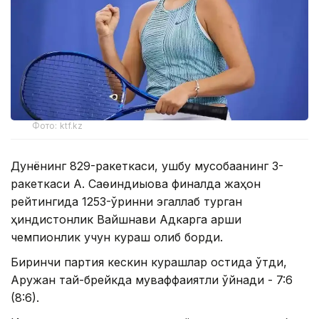
Фото: ktf.kz
Дунёнинг 829-ракеткаси, ушбу мусобақанинг 3-
ракеткаси А. Саөиндиыова финалда жаҳон
рейтингида 1253-ўринни эгаллаб турган
ҳиндистонлик Вайшнави Адкарга қарши
чемпионлик учун кураш олиб борди.
Биринчи партия кескин курашлар остида ўтди,
Аружан тай-брейкда муваффақиятли ўйнади - 7:6
(8:6).