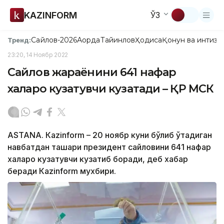
KAZINFORM
ЎЗ
Сайлов-2026
Ақорда
Тайинлов
Ҳодиса
Қонун ва интизо
Тренд:
23:20, 14 Ноябр 2022
Сайлов жараёнини 641 нафар
халқаро кузатувчи кузатади – ҚР МСК
ASTANA. Кazinform – 20 ноябр куни бўлиб ўтадиган
навбатдан ташқари президент сайловини 641 нафар
халқаро кузатувчи кузатиб боради, деб хабар
беради Кazinform мухбири.