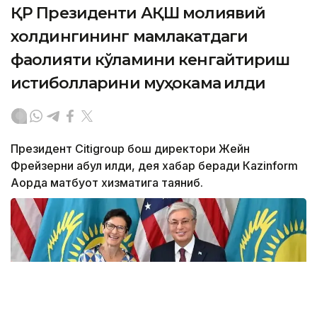
ҚР Президенти АҚШ молиявий
холдингининг мамлакатдаги
фаолияти кўламини кенгайтириш
истиқболларини муҳокама қилди
Президент Citigroup бош директори Жейн
Фрейзерни қабул қилди, дея хабар беради Кazinform
Ақорда матбуот хизматига таяниб.