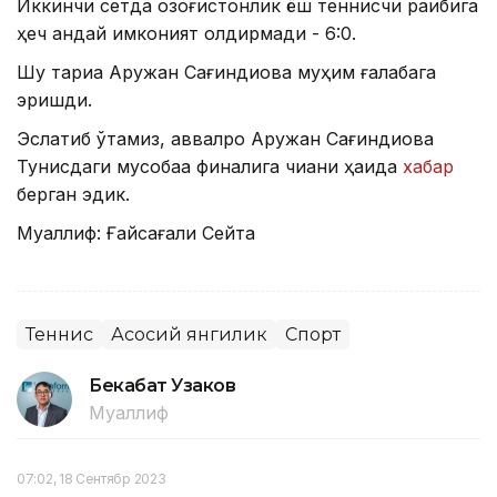
Иккинчи сетда қозоғистонлик ёш теннисчи рақибига
ҳеч қандай имконият қолдирмади - 6:0.
Шу тариқа Аружан Сағиндиқова муҳим ғалабага
эришди.
Эслатиб ўтамиз, аввалроқ Аружан Сағиндиқова
Тунисдаги мусобақа финалига чиққани ҳақида
хабар
берган эдик.
Муаллиф: Ғайсағали Сейтақ
Теннис
Асосий янгилик
Спорт
Бекабат Узаков
Муаллиф
07:02, 18 Сентябр 2023