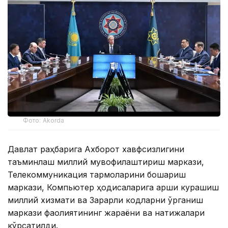
Фото: Akorda
Давлат раҳбарига Ахборот хавфсизлигини
таъминлаш миллий мувофиқлаштириш маркази,
Телекоммуникация тармоқларини бошқариш
маркази, Компьютер ҳодисаларига қарши курашиш
миллий хизмати ва Зарарли кодларни ўрганиш
маркази фаолиятининг жараёни ва натижалари
кўрсатилди.