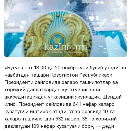
«Бугун соат 18.00 да 20 ноябр куни бўлиб ўтадиган
навбатдан ташқари Қозоғистон Республикаси
Президенти сайловида халқаро ташкилотлар ва
хорижий давлатлардан кузатувчиларни
аккредитациядан ўтказишни якунладик. Шундай
қилиб, Президент сайловида 641 нафар халқаро
кузатувчи иштирок этади. Улар орасида 10 та
халқаро ташкилотдан 532 нафар, 35 та хорижий
давлатдан 109 нафар кузатувчи бор», — деди