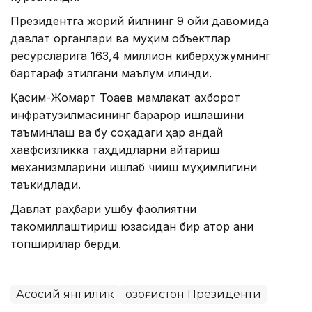
Президентга жорий йилнинг 9 ойи давомида
давлат органлари ва муҳим объектлар
ресурсларига 163,4 миллион киберҳужумнинг
бартараф этилгани маълум қилинди.
Қасим-Жомарт Тоқаев мамлакат ахборот
инфратузилмасининг барқарор ишлашини
таъминлаш ва бу соҳадаги ҳар қандай
хавфсизликка таҳдидларни қайтариш
механизмларини ишлаб чиқиш муҳимлигини
таъкидлади.
Давлат раҳбари ушбу фаолиятни
такомиллаштириш юзасидан бир қатор аниқ
топшириқлар берди.
Асосий янгилик
Қозоғистон Президенти