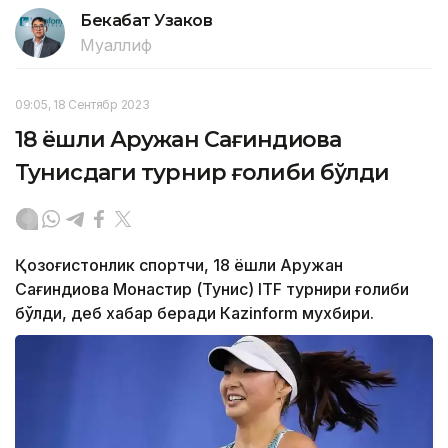
Бекабат Узаков
Муаллиф
09:05, 18 Сентябр 2023
18 ёшли Аружан Сағиндиқова
Тунисдаги турнир ғолиби бўлди
Қозоғистонлик спортчи, 18 ёшли Аружан
Сағиндиқова Монастир (Тунис) ITF турнири ғолиби
бўлди, деб хабар беради Каzinform мухбири.