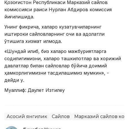
Қозоғистон Республикаси Марказий сайлов
комиссияси раиси Нурлан Абдиров комиссия
йиғилишида.
Унинг фикрича, халқаро кузатувчиларнинг
иштироки сайловларнинг очиқ ва адолатли
ўтишига хизмат қилмоқда.
«Шундай қилиб, биз халқаро мажбуриятларга
содиқлигимизни, халқаро ташкилотлар ва хорижий
давлатлар билан сайловлар бўйича доимий
ҳамкорлигимизни тасдиқлашимиз мумкин», -
дейди у.
Муаллиф: Даулет Изтилеу
Асосий янгилик
Сайлов
Марказий сайлов ком