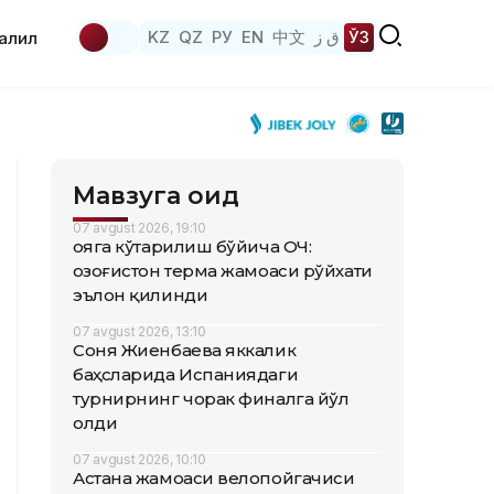
KZ
QZ
РУ
EN
中文
ق ز
ЎЗ
аҳлил
Мавзуга оид
07 avgust 2026, 19:10
Қояга кўтарилиш бўйича ОЧ:
Қозоғистон терма жамоаси рўйхати
эълон қилинди
07 avgust 2026, 13:10
Соня Жиенбаева яккалик
баҳсларида Испаниядаги
турнирнинг чорак финалга йўл
олди
07 avgust 2026, 10:10
Астана жамоаси велопойгачиси