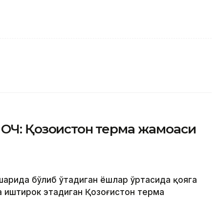
ОЧ: Қозоғистон терма жамоаси
 шаҳрида бўлиб ўтадиган ёшлар ўртасида қояга
 иштирок этадиган Қозоғистон терма