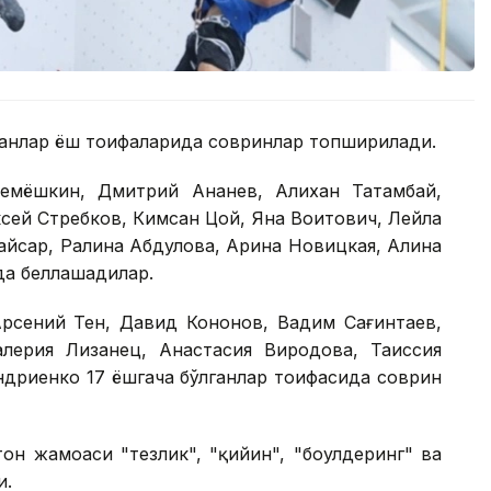
ганлар ёш тоифаларида совринлар топширилади.
емёшкин, Дмитрий Ананев, Алихан Татамбай,
сей Стребков, Кимсан Цой, Яна Воитович, Лейла
айсар, Ралина Абдулова, Арина Новицкая, Алина
да беллашадилар.
Арсений Тен, Давид Кононов, Вадим Сағинтаев,
лерия Лизанец, Анастасия Виродова, Таиссия
ндриенко 17 ёшгача бўлганлар тоифасида соврин
он жамоаси "тезлик", "қийин", "боулдеринг" ва
и.