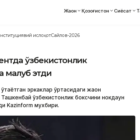
Жаҳон
Қозоғистон
Сиёсат
Т
нституциявий ислоҳот
Сайлов-2026
ентда ўзбекистонлик
 мағлуб этди
 ўтаётган эркаклар ўртасидаги жаҳон
 Ташкенбай ўзбекистонлик боксчини нокдаун
ди Kazinform мухбири.