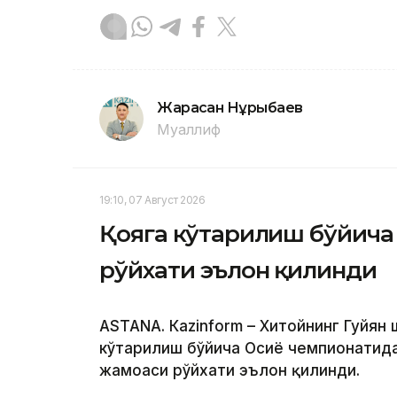
Жарасқан Нұрыбаев
Муаллиф
19:10, 07 Август 2026
Қояга кўтарилиш бўйича 
рўйхати эълон қилинди
ASTANА. Кazinform – Хитойнинг Гуйян
кўтарилиш бўйича Осиё чемпионатида
жамоаси рўйхати эълон қилинди.