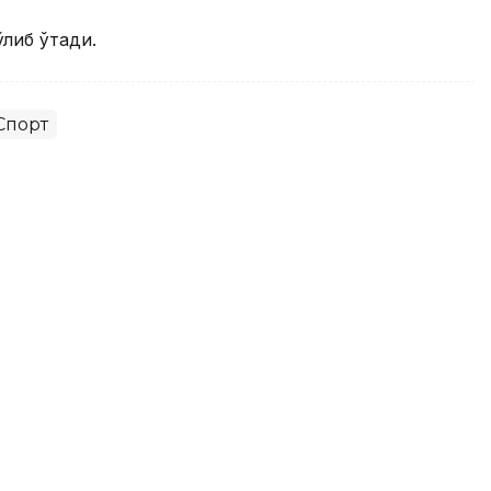
ўлиб ўтади.
Спорт
 баҳсларида Испаниядаги
а йўл олди