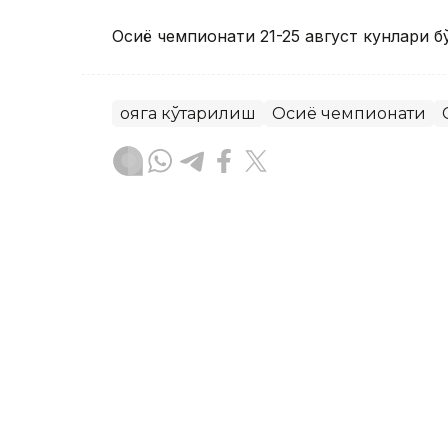
Осиё чемпионати 21-25 август кунлари б
Қояга кўтарилиш
Осиё чемпионати
Бекабат Узаков
Муаллиф
13:10, 07 Август 2026
Соня Жиенбаева яккалик
турнирнинг чорак финалг