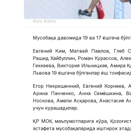
Фото: ҚР МОҚ
Мусобақа давомида 19 ва 17 ёшгача бўл
Евгений Ким, Матвей Павлов, Глеб С
Рашид Хайбуллин, Роман Курассов, Алек
Геккеева, Виктория Ильницкая, Амира Қ
Львова 19 ёшгача бўлганлар ёш тоифаси
Егор Некрешенний, Евгений Корнеев, 
Арина Панченко, Анна Семёшкина, Ва
Носкова, Амели Асқарова, Анастасия А
учун курашадилар.
ҚР МОҚ маълумотларига кўра, Қозоғист
эстафета мусобақаларида иштирок этад