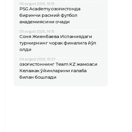
05 avgust 2026, 16:15
PSG Academy Қозоғистонда
биринчи расмий футбол
академиясини очади
05 avgust 2026, 14:15
Соня Жиенбаева Испаниядаги
турнирнинг чорак финалига йўл
олди
04 avgust 2026, 15:37
Қозоғистоннинг Team KZ жамоаси
Келажак ўйинларини ғалаба
билан бошлади