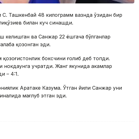
и С. Ташкенбай 48 килограмм вазнда ўзидан бир
иқўзиев билан куч синашди.
аш келишган ва Санжар 22 ёшгача бўлганлар
алаба қозонган эди.
м қозоғистонлик боксчини ғолиб деб топди.
 нокдаунга учратди. Жанг якунида ҳакамлар
 – 4:1.
ониялик Аратаке Казума. Ўтган йили Санжар уни
иналида мағлуб этган эди.