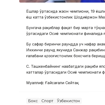
Ёшлар ўртасида жаҳон чемпиони, 19 ёшл
ёш катта ўзбекистонлик Шодиёржон Мел
Бунгача рақиблар фақат бир марта тўқн
ўртасидаги Осиё чемпионати финалида ғ
Бу сафар биринчи раундда уч нафар ҳака
Иккинчи раунд якунида Санжар рақибини
ғалабани қозоғистонлик боксчига беришди
С. Ташкенбайнинг навбатдаги рақиби яп
катталар ўртасидаги Осиё чемпионати ф
Муаллиф: Ғайсағали Сейтақ
Бокс
Спорт
Ўзбекистон