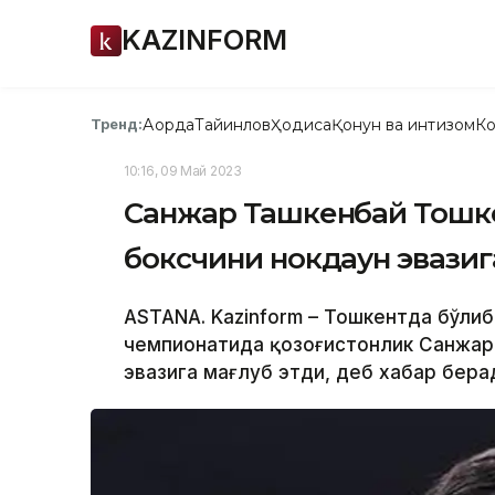
KAZINFORM
Ақорда
Тайинлов
Ҳодиса
Қонун ва интизом
Ко
Тренд:
10:16, 09 Май 2023
Санжар Ташкенбай Тошк
боксчини нокдаун эвазига
ASTANA. Kazinform – Тошкентда бўлиб
чемпионатида қозоғистонлик Санжар
эвазига мағлуб этди, деб хабар бера