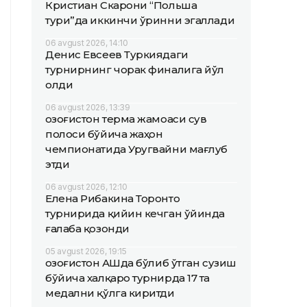
Кристиан Скарони “Польша
тури”да иккинчи ўринни эгаллади
06 avgust 2026, 14:10
Денис Евсеев Туркиядаги
турнирнинг чорак финалига йўл
олди
06 avgust 2026, 13:39
Қозоғистон терма жамоаси сув
полоси бўйича жаҳон
чемпионатида Уругвайни мағлуб
этди
06 avgust 2026, 12:10
Елена Рибакина Торонто
турнирида қийин кечган ўйинда
ғалаба қозонди
05 avgust 2026, 19:15
Қозоғистон АҚШда бўлиб ўтган сузиш
бўйича халқаро турнирда 17 та
медални қўлга киритди