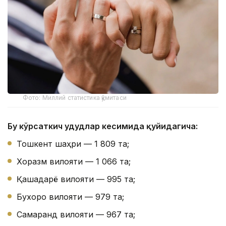
Фото: Миллий статистика қўмитаси
Бу кўрсаткич ҳудудлар кесимида қуйидагича:
Тошкент шаҳри — 1 809 та;
Хоразм вилояти — 1 066 та;
Қашқадарё вилояти — 995 та;
Бухоро вилояти — 979 та;
Самарқанд вилояти — 967 та;