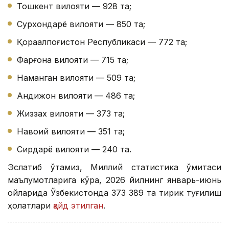
Тошкент вилояти — 928 та;
Сурхондарё вилояти — 850 та;
Қорақалпоғистон Республикаси — 772 та;
Фарғона вилояти — 715 та;
Наманган вилояти — 509 та;
Андижон вилояти — 486 та;
Жиззах вилояти — 373 та;
Навоий вилояти — 351 та;
Сирдарё вилояти — 240 та.
Эслатиб ўтамиз, Миллий статистика қўмитаси
маълумотларига кўра, 2026 йилнинг январь-июнь
ойларида Ўзбекистонда 373 389 та тирик туғилиш
ҳолатлари
қайд этилган
.