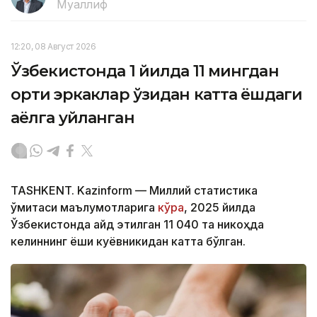
Муаллиф
12:20, 08 Август 2026
Ўзбекистонда 1 йилда 11 мингдан
ортиқ эркаклар ўзидан катта ёшдаги
аёлга уйланган
TASHKENT. Kazinform — Миллий статистика
қўмитаси маълумотларига
кўра
, 2025 йилда
Ўзбекистонда қайд этилган 11 040 та никоҳда
келиннинг ёши куёвникидан катта бўлган.