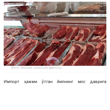
Фото: Миллий статистика қўмитаси
Импорт ҳажми ўтган йилнинг мос даврига
нисбатан 6 минг тоннага ёки 9,1 фоизга ошган.
Мазкур даврда Ўзбекистонга энг кўп мол гўшти
етказиб берган давлатлар: