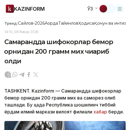
KAZINFORM
ЎЗ
Сайлов-2026
Ақорда
Тайинлов
Ҳодиса
Қонун ва интизо
Тренд:
14:10, 08 Январ 2026
Самарқандда шифокорлар бемор
қорнидан 200 грамм мих чиқариб
олди
TASHKENT. Kazinform — Самарқандда шифокорлар
бемор қорнидан 200 грамм мих ва саморез олиб
ташлади. Бу ҳақда Республика шошилинч тиббий
ёрдам илмий маркази вилоят филиали
хабар
берди.