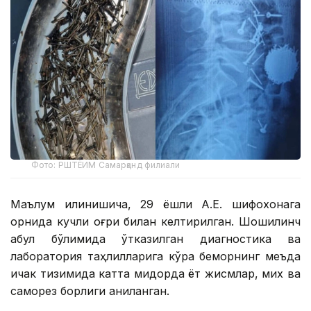
Фото: РШТЁИМ Самарқанд филиали
Маълум қилинишича, 29 ёшли А.Е. шифохонага
қорнида кучли оғриқ билан келтирилган. Шошилинч
қабул бўлимида ўтказилган диагностика ва
лаборатория таҳлилларига кўра беморнинг меъда
ичак тизимида катта миқдорда ёт жисмлар, мих ва
саморез борлиги аниқланган.