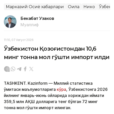
Марказий Осиё хабарлари
Оила
Никоҳ
Ўзбеки
Бекабат Узаков
Муаллиф
11:10, 07 Август 2026
Ўзбекистон Қозоғистондан 10,6
минг тонна мол гўшти импорт қилди
TASHKENT. Kazinform — Миллий статистика
қўмитаси маълумотларига
кўра
, Ўзбекистонга 2026
йилнинг январь-июнь ойларида хориждан қиймати
359,5 млн АҚШ долларига тенг бўлган 72 минг
тонна мол гўшти импорт қилинган.