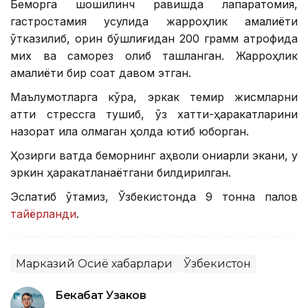
Беморга шошилинч равишда лапаратомия,
гастростамия усулида жарроҳлик амалиёти
ўтказилиб, қорин бўшлиғидан 200 грамм атрофида
мих ва саморез олиб ташланган. Жарроҳлик
амалиёти бир соат давом этган.
Маълумотларга кўра, эркак темир жисмларни
қаттиқ стрессга тушиб, ўз хатти-ҳаракатларини
назорат қила олмаган ҳолда ютиб юборган.
Ҳозирги вақтда беморнинг аҳволи қониқарли экани, у
эркин ҳаракатланаётгани билдирилган.
Эслатиб ўтамиз, Ўзбекистонда 9 тонна палов
тайёрланди
.
Марказий Осиё хабарлари
Ўзбекистон
Бекабат Узаков