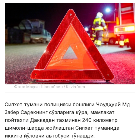
Фото: Мақсат Шағирбаев / Kazinform
Силхет тумани полицияси бошлиғи Чоудҳурй Мд
Забер Садекнинг сўзларига кўра, мамлакат
пойтахти Даккадан тахминан 240 километр
шимоли-шарқда жойлашган Силхет туманида
иккита йўловчи автобуси тўқнашди.