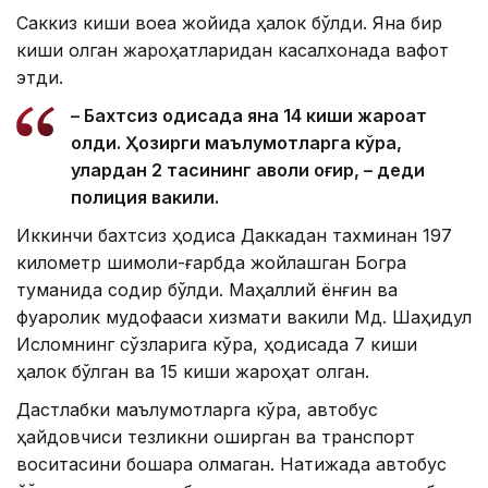
Саккиз киши воқеа жойида ҳалок бўлди. Яна бир
киши олган жароҳатларидан касалхонада вафот
этди.
– Бахтсиз ҳодисада яна 14 киши жароҳат
олди. Ҳозирги маълумотларга кўра,
улардан 2 тасининг аҳволи оғир, – деди
полиция вакили.
Иккинчи бахтсиз ҳодиса Даккадан тахминан 197
километр шимоли-ғарбда жойлашган Богра
туманида содир бўлди. Маҳаллий ёнғин ва
фуқаролик мудофааси хизмати вакили Мд. Шаҳидул
Исломнинг сўзларига кўра, ҳодисада 7 киши
ҳалок бўлган ва 15 киши жароҳат олган.
Дастлабки маълумотларга кўра, автобус
ҳайдовчиси тезликни оширган ва транспорт
воситасини бошқара олмаган. Натижада автобус