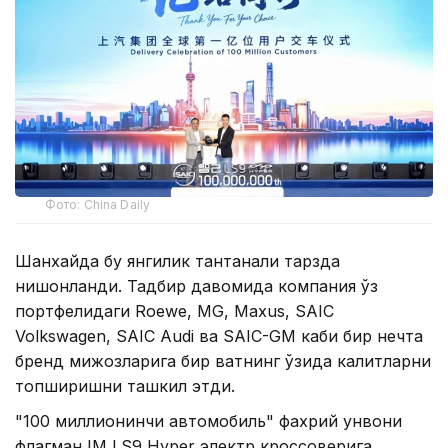
Фото: China Daily
Шанхайда бу янгилик тантанали тарзда
нишонланди. Тадбир давомида компания ўз
портфелидаги Roewe, MG, Maxus, SAIC
Volkswagen, SAIC Audi ва SAIC-GM каби бир нечта
бренд мижозларига бир вақтнинг ўзида калитларни
топширишни ташкил этди.
"100 миллионинчи автомобиль" фахрий унвони
флагман IM LS9 Hyper электр кроссоверига