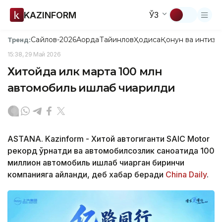
KAZINFORM
ЎЗ
Сайлов-2026
Ақорда
Тайинлов
Ҳодиса
Қонун ва интизо
Тренд:
15:38, 29 Май 2026
Хитойда илк марта 100 млн
автомобиль ишлаб чиқарилди
ASTANA. Kazinform - Хитой автогиганти SAIC Motor
рекорд ўрнатди ва автомобилсозлик саноатида 100
миллион автомобиль ишлаб чиқарган биринчи
компанияга айланди, деб хабар беради
China Daily
.