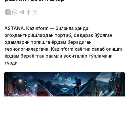
ASTANA. Kazinform — Зилзила ҳақида
огоҳлантиришлардан тортиб, бедарак йўқолган
одамларни топишга ёрдам берадиган
технологияларгача, Кazinform ҳаётни сақлаб қолишга
ёрдам бераётган рақамли воситалар тўпламини
тузди.