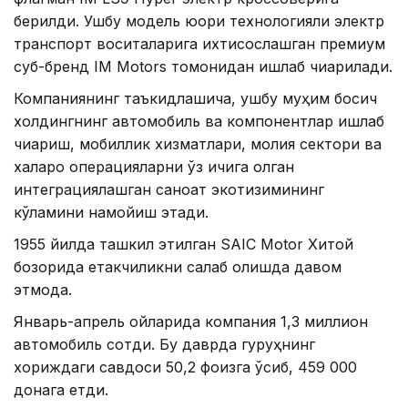
берилди. Ушбу модель юқори технологияли электр
транспорт воситаларига ихтисослашган премиум
суб-бренд IM Motors томонидан ишлаб чиқарилади.
Компаниянинг таъкидлашича, ушбу муҳим босқич
холдингнинг автомобиль ва компонентлар ишлаб
чиқариш, мобиллик хизматлари, молия сектори ва
халқаро операцияларни ўз ичига олган
интеграциялашган саноат экотизимининг
кўламини намойиш этади.
1955 йилда ташкил этилган SAIC Motor Хитой
бозорида етакчиликни сақлаб қолишда давом
этмоқда.
Январь-апрель ойларида компания 1,3 миллион
автомобиль сотди. Бу даврда гуруҳнинг
хориждаги савдоси 50,2 фоизга ўсиб, 459 000
донага етди.