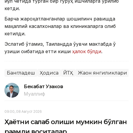
йўл четида турган бир гуруҳ ишчиларга урилиб
кетди.
Барча жароҳатланганлар шошилинч равишда
маҳаллий касалхоналар ва клиникаларга олиб
кетилди.
Эслатиб ўтамиз, Таиландда ўқувчи мактабда ўқ
узиши оқибатида етти киши
ҳалок бўлди
.
Бангладеш
Ҳодиса
ЙТҲ
Жаҳон янгиликлари
Бекабат Узаков
Муаллиф
09:00, 08 Август 2026
Ҳаётни сақлаб қолиши мумкин бўлган
рақамли воситалар