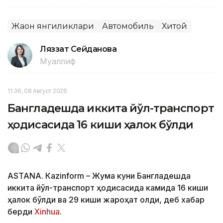
Жаҳон янгиликлари
Автомобиль
Хитой
Ляззат Сейданова
Муаллиф
11:36, 08 Август 2026
Бангладешда иккита йўл-транспорт
ҳодисасида 16 киши ҳалок бўлди
ASTANА. Кazinform – Жума куни Бангладешда
иккита йўл-транспорт ҳодисасида камида 16 киши
ҳалок бўлди ва 29 киши жароҳат олди, деб хабар
берди
Xinhua
.