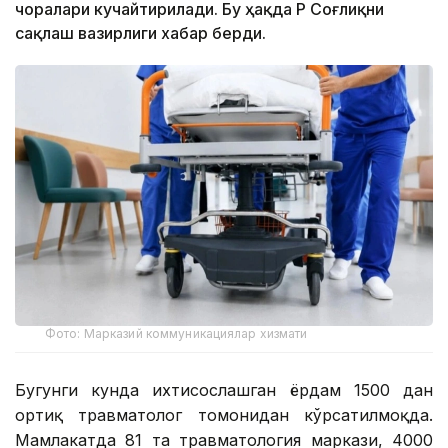
чоралари кучайтирилади. Бу ҳақда ҚР Соғлиқни
сақлаш вазирлиги хабар берди.
Фото: Марказий коммуникациялар хизмати
Бугунги кунда ихтисослашган ёрдам 1500 дан
ортиқ травматолог томонидан кўрсатилмоқда.
Мамлакатда 81 та травматология маркази, 4000