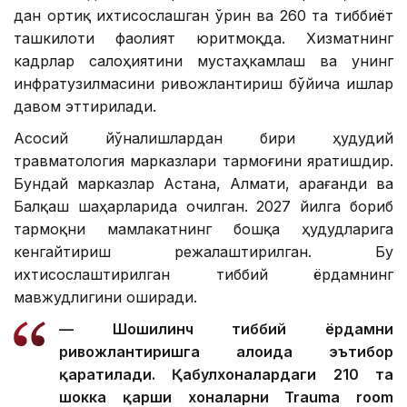
дан ортиқ ихтисослашган ўрин ва 260 та тиббиёт
ташкилоти фаолият юритмоқда. Хизматнинг
кадрлар салоҳиятини мустаҳкамлаш ва унинг
инфратузилмасини ривожлантириш бўйича ишлар
давом эттирилади.
Асосий йўналишлардан бири ҳудудий
травматология марказлари тармоғини яратишдир.
Бундай марказлар Астана, Алмати, Қарағанди ва
Балқаш шаҳарларида очилган. 2027 йилга бориб
тармоқни мамлакатнинг бошқа ҳудудларига
кенгайтириш режалаштирилган. Бу
ихтисослаштирилган тиббий ёрдамнинг
мавжудлигини оширади.
— Шошилинч тиббий ёрдамни
ривожлантиришга алоҳида эътибор
қаратилади. Қабулхоналардаги 210 та
шокка қарши хоналарни Trauma room