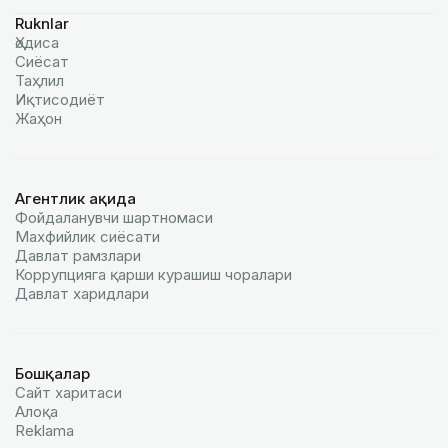
Ruknlar
Ҳодиса
Сиёсат
Таҳлил
Иқтисодиёт
Жаҳон
Агентлик ҳақида
Фойдаланувчи шартномаси
Махфийлик сиёсати
Давлат рамзлари
Коррупцияга қарши курашиш чоралари
Давлат харидлари
Бошқалар
Сайт харитаси
Алоқа
Reklamа