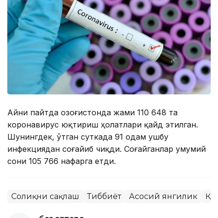
Айни пайтда Қозоғистонда жами 110 648 та
коронавирус юқтириш ҳолатлари қайд этилган.
Шунингдек, ўтган суткада 91 одам ушбу
инфекциядан соғайиб чиқди. Соғайганлар умумий
сони 105 766 нафарга етди.
Соғлиқни сақлаш
Тиббиёт
Асосий янгилик
ҚР