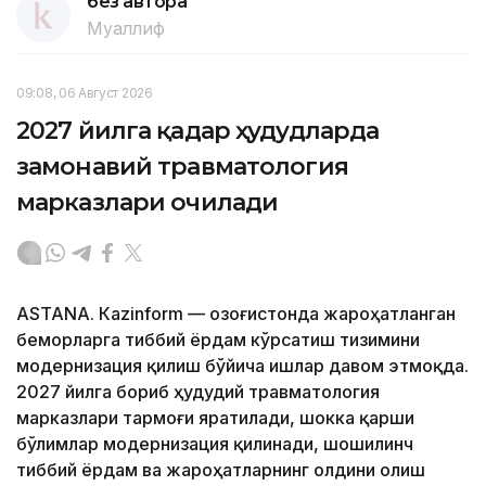
без автора
Муаллиф
09:08, 06 Август 2026
2027 йилга қадар ҳудудларда
замонавий травматология
марказлари очилади
ASTANА. Кazinform — Қозоғистонда жароҳатланган
беморларга тиббий ёрдам кўрсатиш тизимини
модернизация қилиш бўйича ишлар давом этмоқда.
2027 йилга бориб ҳудудий травматология
марказлари тармоғи яратилади, шокка қарши
бўлимлар модернизация қилинади, шошилинч
тиббий ёрдам ва жароҳатларнинг олдини олиш