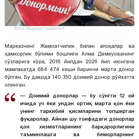
Фото: Маданият вазирлиги
Марказнинг Жамоатчилик билан алоқалар ва
ҳамкорлик бўлими бошлиғи Алма Демеуованинг
сўзларига кўра, 2016 йилдан 2026 йил июнгача
мамлакатда 684 474 киши биринчи марта донор
бўлган. Бу даврда 140 350 доимий донор рўйхатга
олинган.
— Доимий донорлар — бу сўнгги 12 ой
ичида уч ёки ундан ортиқ марта қон ёки
унинг таркибий қисмларини топширган
фуқаролар. Айнан шу тоифадаги донорлар
қон хизматларининг барқарорлигини
таъминлашга ва беморларнинг