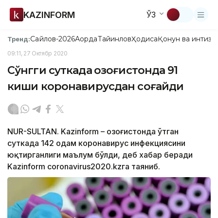
KAZINFORM
ЎЗ
Сайлов-2026
Ақорда
Тайинлов
Ҳодиса
Қонун ва интизо
Тренд:
09:11, 27 Октябр 2020
Сўнгги суткада Қозоғистонда 91
киши коронавирусдан соғайди
NUR-SULTAN. Kazinform – Қозоғистонда ўтган
суткада 142 одам коронавирус инфекциясини
юқтирганлиги маълум бўлди, деб хабар беради
Kazinform coronavirus2020.kzга таяниб.