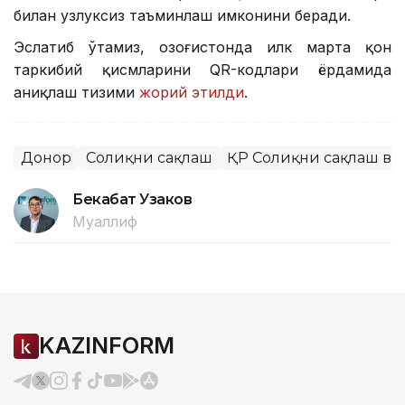
билан узлуксиз таъминлаш имконини беради.
Эслатиб ўтамиз, Қозоғистонда илк марта қон
таркибий қисмларини QR-кодлари ёрдамида
аниқлаш тизими
жорий этилди
.
Донор
Соғлиқни сақлаш
ҚР Соғлиқни сақлаш в
Бекабат Узаков
Муаллиф
KAZINFORM