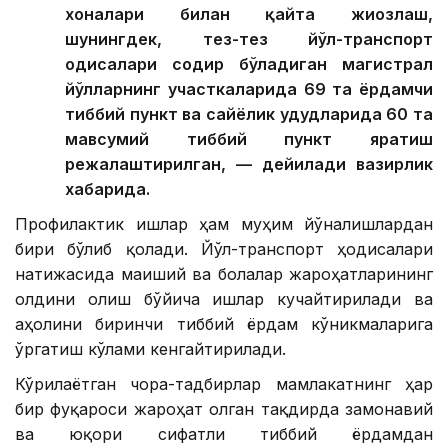
хоналари билан қайта жиҳозлаш,
шунингдек, тез-тез йўл-транспорт
ҳодисалари содир бўладиган магистрал
йўлларнинг участкаларида 69 та ёрдамчи
тиббий пункт ва сайёҳлик ҳудудларида 60 та
мавсумий тиббий пункт яратиш
режалаштирилган, — дейилади вазирлик
хабарида.
Профилактик ишлар ҳам муҳим йўналишлардан
бири бўлиб қолади. Йўл-транспорт ҳодисалари
натижасида маиший ва болалар жароҳатларининг
олдини олиш бўйича ишлар кучайтирилади ва
аҳолини биринчи тиббий ёрдам кўникмаларига
ўргатиш кўлами кенгайтирилади.
Кўрилаётган чора-тадбирлар мамлакатнинг ҳар
бир фуқароси жароҳат олган тақдирда замонавий
ва юқори сифатли тиббий ёрдамдан