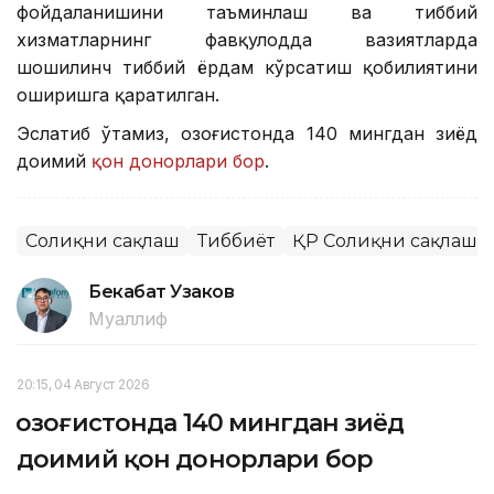
фойдаланишини таъминлаш ва тиббий
хизматларнинг фавқулодда вазиятларда
шошилинч тиббий ёрдам кўрсатиш қобилиятини
оширишга қаратилган.
Эслатиб ўтамиз, Қозоғистонда 140 мингдан зиёд
доимий
қон донорлари бор
.
Соғлиқни сақлаш
Тиббиёт
ҚР Соғлиқни сақлаш 
Бекабат Узаков
Муаллиф
20:15, 04 Август 2026
Қозоғистонда 140 мингдан зиёд
доимий қон донорлари бор