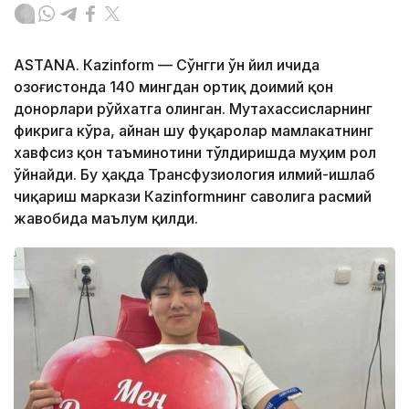
ASTANА. Кazinform — Сўнгги ўн йил ичида
Қозоғистонда 140 мингдан ортиқ доимий қон
донорлари рўйхатга олинган. Мутахассисларнинг
фикрига кўра, айнан шу фуқаролар мамлакатнинг
хавфсиз қон таъминотини тўлдиришда муҳим рол
ўйнайди. Бу ҳақда Трансфузиология илмий-ишлаб
чиқариш маркази Кazinformнинг саволига расмий
жавобида маълум қилди.