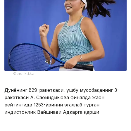
Фото: ktf.kz
Дунёнинг 829-ракеткаси, ушбу мусобақанинг 3-
ракеткаси А. Саөиндиыова финалда жаҳон
рейтингида 1253-ўринни эгаллаб турган
ҳиндистонлик Вайшнави Адкарга қарши
чемпионлик учун кураш олиб борди.
Биринчи партия кескин курашлар остида ўтди,