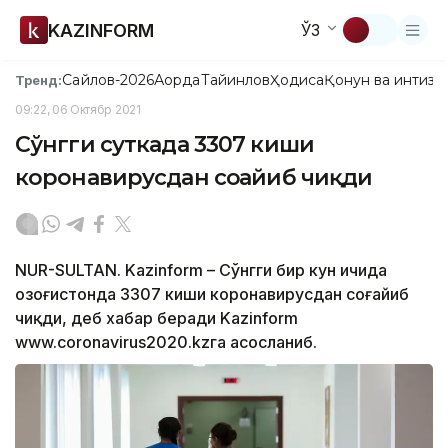
KAZINFORM
ЎЗ
Сайлов-2026
Ақорда
Тайинлов
Ҳодиса
Қонун ва интизо
Тренд:
09:22, 06 Октябр 2021
Сўнгги суткада 3307 киши
коронавирусдан соғайиб чиқди
NUR-SULTAN. Kazinform – Сўнгги бир кун ичида
Қозоғистонда 3307 киши коронавирусдан соғайиб
чиқди, деб хабар беради Kazinform
www.coronavirus2020.kzга асосланиб.