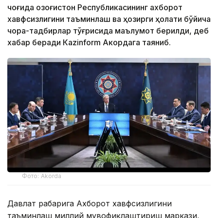
чоғида Қозоғистон Республикасининг ахборот
хавфсизлигини таъминлаш ва ҳозирги ҳолати бўйича
чора-тадбирлар тўғрисида маълумот берилди, деб
хабар беради Каzinform Акордага таяниб.
Фото: Akorda
Давлат раҳбарига Ахборот хавфсизлигини
таъминлаш миллий мувофиқлаштириш маркази,