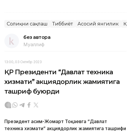
Соғлиқни сақлаш
Тиббиёт
Асосий янгилик
ҚР
без автора
Муаллиф
13:00, 03 Октябр 2023
ҚР Президенти “Давлат техника
хизмати” акциядорлик жамиятига
ташриф буюрди
Президент Қасим-Жомарт Тоқаевга “Давлат
техника хизмати” акциядорлик жамиятига ташрифи