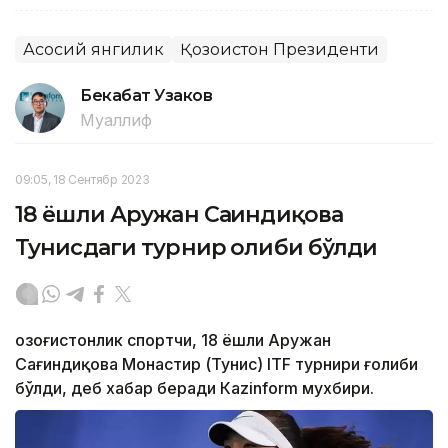
Асосий янгилик
Қозоғистон Президенти
Бекабат Узаков
Муаллиф
09:05, 18 Сентябр 2023
18 ёшли Аружан Сағиндиқова
Тунисдаги турнир ғолиби бўлди
Қозоғистонлик спортчи, 18 ёшли Аружан
Сағиндиқова Монастир (Тунис) ITF турнири ғолиби
бўлди, деб хабар беради Каzinform мухбири.