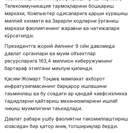
Телекоммуникация тармоқларини бошқариш
маркази, Компьютер ҳодисаларига қарши курашиш
миллий хизмати ва Зарарли кодларни ўрганиш
маркази фаолиятининг жараёни ва натижалари
кўрсатилди.
Президентга жорий йилнинг 9 ойи давомида
давлат органлари ва муҳим объектлар
ресурсларига 163,4 миллион киберҳужумнинг
бартараф этилгани маълум қилинди.
Қасим-Жомарт Тоқаев мамлакат ахборот
инфратузилмасининг барқарор ишлашини
таъминлаш ва бу соҳадаги ҳар қандай хавфсизликка
таҳдидларни қайтариш механизмларини ишлаб
чиқиш муҳимлигини таъкидлади.
Давлат раҳбари ушбу фаолиятни такомиллаштириш
юзасидан бир қатор аниқ топшириқлар берди.