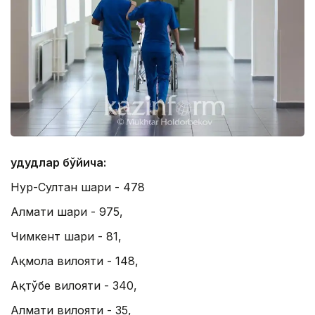
Ҳудудлар бўйича:
Нур-Султан шаҳри - 478
Алмати шаҳри - 975,
Чимкент шаҳри - 81,
Ақмола вилояти - 148,
Ақтўбе вилояти - 340,
Алмати вилояти - 35,