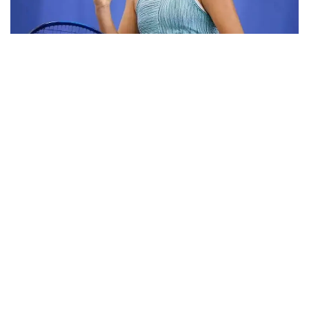
Фото: ktf.kz
Дунёнинг 829-ракеткаси, ушбу мусобақанинг 3-
ракеткаси А. Саөиндиыова финалда жаҳон
рейтингида 1253-ўринни эгаллаб турган
ҳиндистонлик Вайшнави Адкарга қарши
чемпионлик учун кураш олиб борди.
Биринчи партия кескин курашлар остида ўтди,
Аружан тай-брейкда муваффақиятли ўйнади - 7:6
(8:6).
Иккинчи сетда қозоғистонлик ёш теннисчи
рақибига ҳеч қандай имконият қолдирмади - 6:0.