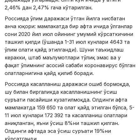
2,46% дан 2,47% гача кўтарилган.
Россияда ўлим даражаси ўтган йилга нисбатан
анча юқори: мамлакатда бир ҳафта ичида ўлганлар
сони 2020 йил июл ойининг умумий кўрсаткичини
ташкил қилди (ўшанда 1-31 июл кунлари 4643 та
ўлим ҳолати қайд этилганди). Шуни таъкидлаш
керакки, штаб маълумотлари тўлиқ эмас ва у
фақат ўлимнинг асосий сабаби коронавирус бўлган
ҳолатларнигина қайд қилиб боради.
Россияда касалланиш даражаси ошиб бормоқда,
шу билан биргаликда касалланишнинг ўсиш
суръати пасайиши кузатилмоқда. Олдинги ҳафта
мамлакатда 159 650 та ҳолат қайд этилган бўлса, 5-
11 июл кунлари 172 392 та касалланиш ҳолатлари
аниқланган, яъни ўсиш 8%ни ташкил қилган.
Олдинги ҳафтада эса ўсиш суръати 19%ни
кўрсатганди.