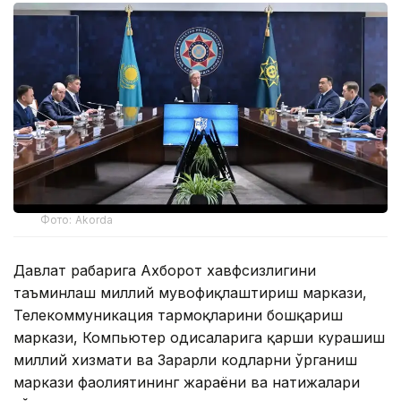
Фото: Akorda
Давлат раҳбарига Ахборот хавфсизлигини
таъминлаш миллий мувофиқлаштириш маркази,
Телекоммуникация тармоқларини бошқариш
маркази, Компьютер ҳодисаларига қарши курашиш
миллий хизмати ва Зарарли кодларни ўрганиш
маркази фаолиятининг жараёни ва натижалари