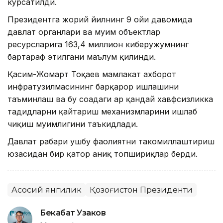
кўрсатилди.
Президентга жорий йилнинг 9 ойи давомида
давлат органлари ва муҳим объектлар
ресурсларига 163,4 миллион киберҳужумнинг
бартараф этилгани маълум қилинди.
Қасим-Жомарт Тоқаев мамлакат ахборот
инфратузилмасининг барқарор ишлашини
таъминлаш ва бу соҳадаги ҳар қандай хавфсизликка
таҳдидларни қайтариш механизмларини ишлаб
чиқиш муҳимлигини таъкидлади.
Давлат раҳбари ушбу фаолиятни такомиллаштириш
юзасидан бир қатор аниқ топшириқлар берди.
Асосий янгилик
Қозоғистон Президенти
Бекабат Узаков