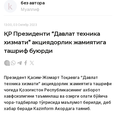
без автора
Муаллиф
13:00, 03 Октябр 2023
ҚР Президенти “Давлат техника
хизмати” акциядорлик жамиятига
ташриф буюрди
Президент Қасим-Жомарт Тоқаевга “Давлат
техника хизмати” акциядорлик жамиятига ташрифи
чоғида Қозоғистон Республикасининг ахборот
хавфсизлигини таъминлаш ва ҳозирги ҳолати бўйича
чора-тадбирлар тўғрисида маълумот берилди, деб
хабар беради Каzinform Акордага таяниб.