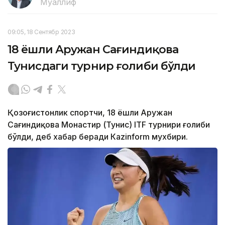
Муаллиф
09:05, 18 Сентябр 2023
18 ёшли Аружан Сағиндиқова
Тунисдаги турнир ғолиби бўлди
Қозоғистонлик спортчи, 18 ёшли Аружан
Сағиндиқова Монастир (Тунис) ITF турнири ғолиби
бўлди, деб хабар беради Каzinform мухбири.