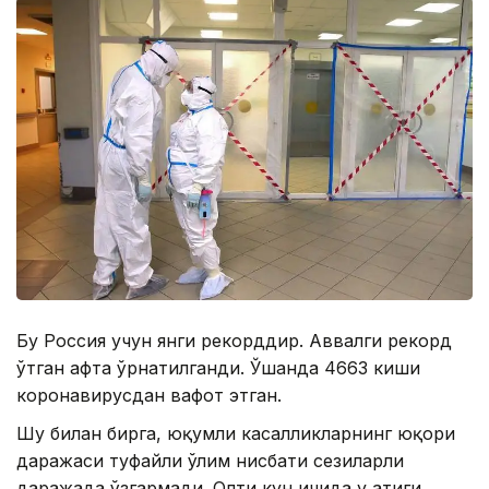
Бу Россия учун янги рекорддир. Аввалги рекорд
ўтган ҳафта ўрнатилганди. Ўшанда 4663 киши
коронавирусдан вафот этган.
Шу билан бирга, юқумли касалликларнинг юқори
даражаси туфайли ўлим нисбати сезиларли
даражада ўзгармади. Олти кун ичида у атиги