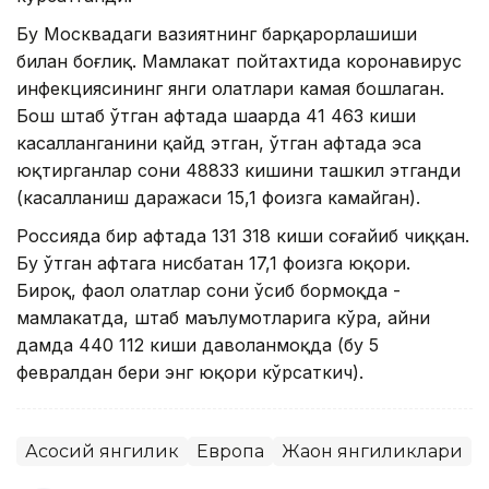
Бу Москвадаги вазиятнинг барқарорлашиши
билан боғлиқ. Мамлакат пойтахтида коронавирус
инфекциясининг янги ҳолатлари камая бошлаган.
Бош штаб ўтган ҳафтада шаҳарда 41 463 киши
касалланганини қайд этган, ўтган ҳафтада эса
юқтирганлар сони 48833 кишини ташкил этганди
(касалланиш даражаси 15,1 фоизга камайган).
Россияда бир ҳафтада 131 318 киши соғайиб чиққан.
Бу ўтган ҳафтага нисбатан 17,1 фоизга юқори.
Бироқ, фаол ҳолатлар сони ўсиб бормоқда -
мамлакатда, штаб маълумотларига кўра, айни
дамда 440 112 киши даволанмоқда (бу 5
февралдан бери энг юқори кўрсаткич).
Асосий янгилик
Европа
Жаҳон янгиликлари