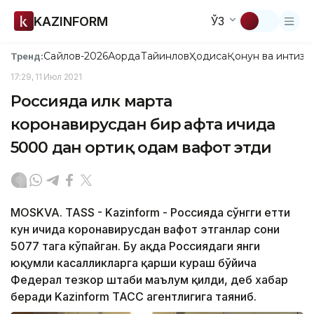
KAZINFORM
ЎЗ
Сайлов-2026
Ақорда
Тайинлов
Ҳодиса
Қонун ва интизо
Тренд:
17:29, 11 Июл 2021
Россияда илк марта
коронавирусдан бир ҳафта ичида
5000 дан ортиқ одам вафот этди
MOSKVA. TASS - Kazinform - Россияда сўнгги етти
кун ичида коронавирусдан вафот этганлар сони
5077 тага кўпайган. Бу ҳақда Россиядаги янги
юқумли касалликларга қарши кураш бўйича
Федерал тезкор штаби маълум қилди, деб хабар
беради Kazinform ТАСС агентлигига таяниб.