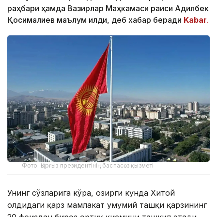
раҳбари ҳамда Вазирлар Маҳкамаси раиси Адилбек
Қосималиев маълум қилди, деб хабар беради
Kabar
.
Фото: Қырғыз президентінің баспасөз қызметі
Унинг сўзларига кўра, ҳозирги кунда Хитой
олдидаги қарз мамлакат умумий ташқи қарзининг