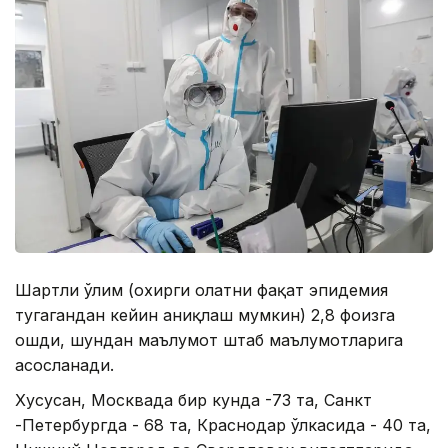
Шартли ўлим (охирги ҳолатни фақат эпидемия
тугагандан кейин аниқлаш мумкин) 2,8 фоизга
ошди, шундан маълумот штаб маълумотларига
асосланади.
Хусусан, Москвада бир кунда -73 та, Санкт
-Петербургда - 68 та, Краснодар ўлкасида - 40 та,