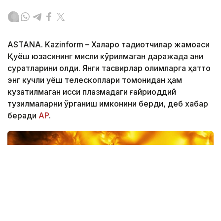
ASTANА. Kazinform – Халқаро тадқиқотчилар жамоаси
Қуёш юзасининг мисли кўрилмаган даражада аниқ
суратларини олди. Янги тасвирлар олимларга ҳатто
энг кучли қуёш телескоплари томонидан ҳам
кузатилмаган иссиқ плазмадаги ғайриоддий
тузилмаларни ўрганиш имконини берди, деб хабар
беради
АP
.