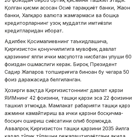
20 фоиздан бироз ортиқ қисмини ташкил этади.
Қолган қисми асосан Осиё тараққиёт банки, Жаҳон
банки, Халқаро валюта жамғармаси ва бошқа
кредиторларнинг узоқ муддатли имтиёзли
кредитларидан иборат.
Адилбек Қосималиевнинг таъкидлашича,
Қирғизистон қонунчилигига мувофиқ давлат
қарзининг ялпи ички маҳсулотга нисбатан улуши 60
фоиздан ошмаслиги керак. Бироқ Президент
Садир Жапаров топшириғига биноан бу чегара 50
фоиз даражасида белгиланган.
Ҳозирги вақтда Қирғизистоннинг давлат қарзи
ЯИМнинг 42 фоизини, ташқи қарзи эса 22 фоизини
ташкил этмоқда. Мамлакат раҳбарияти ташқи қарз
ҳажмини камайтириш ва ички қарзни босқичма-
босқич ошириш сиёсатини олиб бормоқда.
Аввалроқ Қирғизистон ташқи қарзини 2035 йилга
қадар тўлиқ тўлашни режалаштираётгани ҳақида