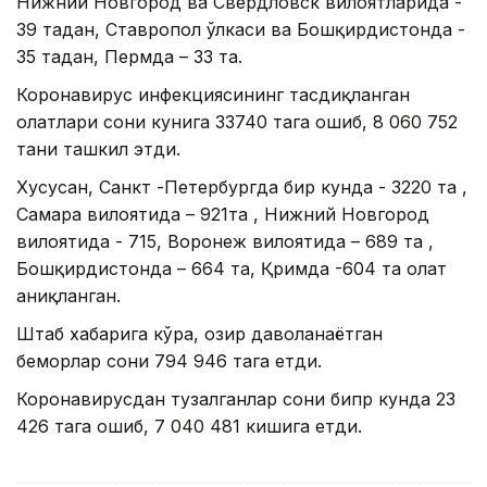
Нижний Новгород ва Свердловск вилоятларида -
39 тадан, Ставропол ўлкаси ва Бошқирдистонда -
35 тадан, Пермда – 33 та.
Коронавирус инфекциясининг тасдиқланган
ҳолатлари сони кунига 33740 тага ошиб, 8 060 752
тани ташкил этди.
Хусусан, Санкт -Петербургда бир кунда - 3220 та ,
Самара вилоятида – 921та , Нижний Новгород
вилоятида - 715, Воронеж вилоятида – 689 та ,
Бошқирдистонда – 664 та, Қримда -604 та ҳолат
аниқланган.
Штаб хабарига кўра, ҳозир даволанаётган
беморлар сони 794 946 тага етди.
Коронавирусдан тузалганлар сони бипр кунда 23
426 тага ошиб, 7 040 481 кишига етди.