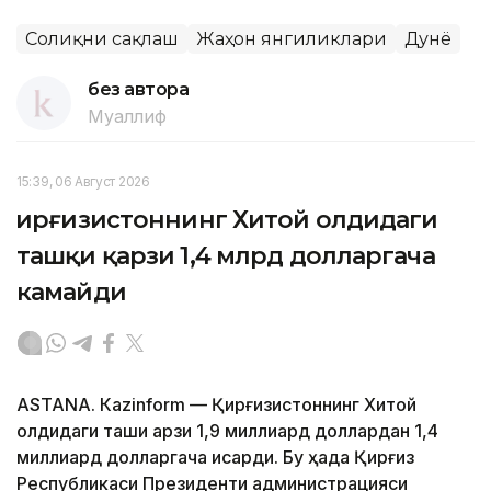
Соғлиқни сақлаш
Жаҳон янгиликлари
Дунё
без автора
Муаллиф
15:39, 06 Август 2026
Қирғизистоннинг Хитой олдидаги
ташқи қарзи 1,4 млрд долларгача
камайди
ASTANА. Кazinform — Қирғизистоннинг Хитой
олдидаги ташқи қарзи 1,9 миллиард доллардан 1,4
миллиард долларгача қисқарди. Бу ҳақда Қирғиз
Республикаси Президенти администрацияси