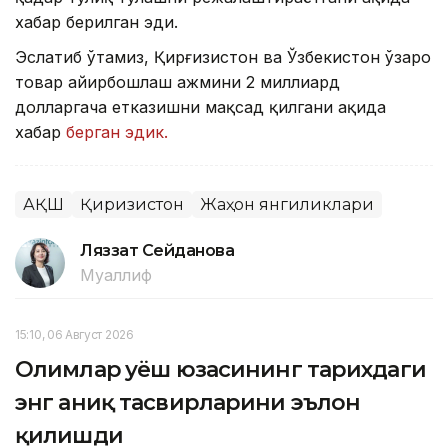
хабар берилган эди.
Эслатиб ўтамиз, Қирғизистон ва Ўзбекистон ўзаро
товар айирбошлаш ҳажмини 2 миллиард
долларгача етказишни мақсад қилгани ҳақида
хабар
берган эдик.
АҚШ
Қирғизистон
Жаҳон янгиликлари
Ляззат Сейданова
Муаллиф
15:10, 06 Август 2026
Олимлар Қуёш юзасининг тарихдаги
энг аниқ тасвирларини эълон
қилишди