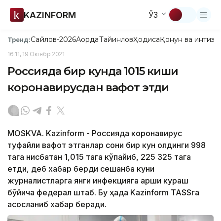
KAZINFORM
ЎЗ
Сайлов-2026
Ақорда
Тайинлов
Ҳодиса
Қонун ва интизо
Тренд:
16:11, 19 Октябр 2021
Россияда бир кунда 1015 киши
коронавирусдан вафот этди
MOSKVA. Kazinform - Россияда коронавирус
туфайли вафот этганлар сони бир кун олдинги 998
тага нисбатан 1,015 тага кўпайиб, 225 325 тага
етди, деб хабар берди сешанба куни
журналистларга янги инфекцияга қарши кураш
бўйича федерал штаб. Бу ҳақда Kazinform TASSга
асосланиб хабар беради.