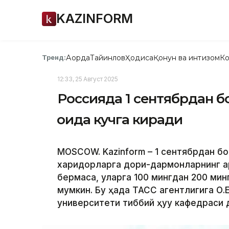
KAZINFORM
Ақорда
Тайинлов
Ҳодиса
Қонун ва интизом
Ко
Тренд:
12:33, 25 Август 2025
Россияда 1 сентябрдан б
қоида кучга киради
MOSCOW. Kazinform – 1 сентябрдан б
харидорларга дори-дармонларнинг ар
бермаса, уларга 100 мингдан 200 ми
мумкин. Бу ҳақда ТАСС агентлигига О
университети тиббий ҳуқуқ кафедраси