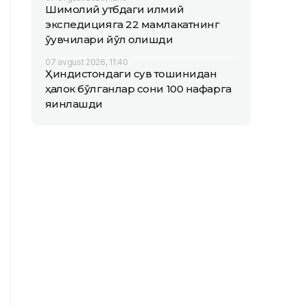
Шимолий қутбдаги илмий
экспедицияга 22 мамлакатнинг
ўқувчилари йўл олишди
07 avgust 2026, 11:40
Ҳиндистондаги сув тошқинидан
ҳалок бўлганлар сони 100 нафарга
яқинлашди