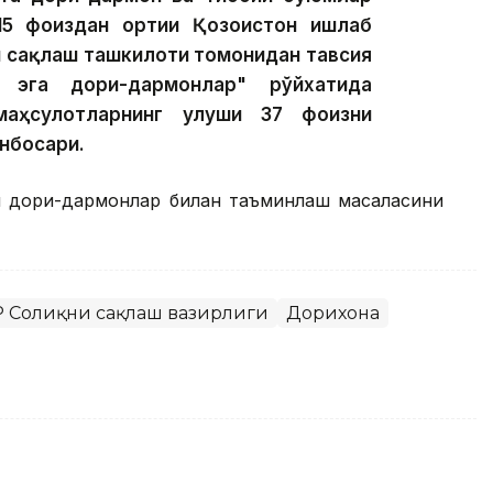
15 фоиздан ортиғи Қозоғистон ишлаб
и сақлаш ташкилоти томонидан тавсия
а эга дори-дармонлар" рўйхатида
маҳсулотларнинг улуши 37 фоизни
инбосари.
ни дори-дармонлар билан таъминлаш масаласини
 Соғлиқни сақлаш вазирлиги
Дорихона