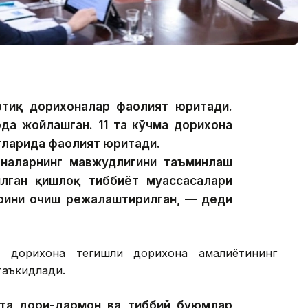
тиқ дорихоналар фаолият юритади.
да жойлашган. 11 та кўчма дорихона
тларида фаолият юритади.
наларнинг мавжудлигини таъминлаш
илган қишлоқ тиббиёт муассасалари
арини очиш режалаштирилган, — деди
а дорихона тегишли дорихона амалиётининг
таъкидлади.
та дори-дармон ва тиббий буюмлар