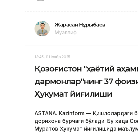
Жарасқан Нұрыбаев
Муаллиф
13:45, 11 Ноябр 2025
Қозоғистон "ҳаётий аҳами
дармонлар"нинг 37 фоизи
Ҳукумат йиғилиши
ASTANА. Кazinform — Қишлоқлардаги 
дорихона бурчаги бўлади. Бу ҳақда Со
Муратов Ҳукумат йиғилишида маълум 