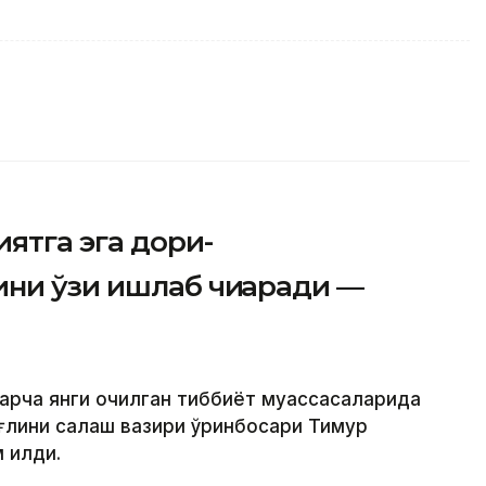
ятга эга дори-
ни ўзи ишлаб чиқаради —
барча янги очилган тиббиёт муассасаларида
ғлиқни сақлаш вазири ўринбосари Тимур
қилди.