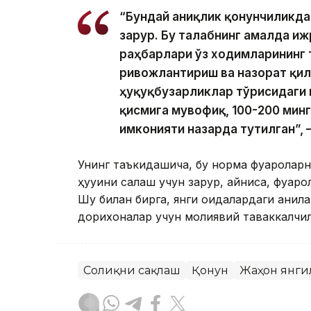
“Бундай аниқлик қонунчиликда
зарур. Бу талабнинг амалда иж
раҳбарлари ўз ходимларининг
ривожлантириш ва назорат қи
ҳуқуқбузарликлар тўғрисидаги 
қисмига мувофиқ, 100-200 мин
имконияти назарда тутилган”, 
Унинг таъкидашича, бу норма фуқаролар
ҳуқуқини сақлаш учун зарур, айниқса, фуқ
Шу билан бирга, янги қоидалардаги ани
дорихоналар учун молиявий таваккалчи
Соғлиқни сақлаш
Қонун
Жаҳон янги