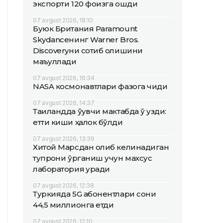
экспорти 120 фоизга ошди
07 avgust 2026, 18:10
Буюк Британия Paramount
Skydanceнинг Warner Bros.
Discoveryни сотиб олишини
маъқуллади
07 avgust 2026, 16:34
NASA космонавтлари фазога чиқди
07 avgust 2026, 14:37
Таиландда ўқувчи мактабда ўқ узди:
етти киши ҳалок бўлди
07 avgust 2026, 13:39
Хитой Марсдан олиб келинадиган
тупроқни ўрганиш учун махсус
лаборатория қуради
07 avgust 2026, 12:38
Туркияда 5G абонентлари сони
44,5 миллионга етди
07 avgust 2026, 12:10