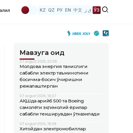
KZ
QZ
РУ
EN
中文
ق ز
ЎЗ
аҳлил
Мавзуга оид
07 avgust 2026, 20:36
Молдова энергия танқислиги
сабабли электр таъминотини
босқичма-босқич ўчиришни
режалаштирган
07 avgust 2026, 19:37
АҚШда қарийб 500 та Boeing
самолёти эҳтимолий ёриқлар
сабабли текширувдан ўтказилади
07 avgust 2026, 18:38
Хитойдан электромобиллар