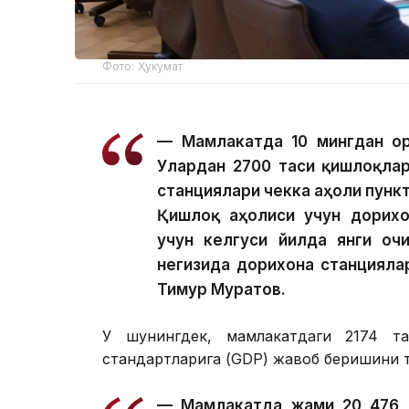
Фото: Ҳукумат
— Мамлакатда 10 мингдан ор
Улардан 2700 таси қишлоқлар
станциялари чекка аҳоли пунк
Қишлоқ аҳолиси учун дорихо
учун келгуси йилда янги оч
негизида дорихона станциял
Тимур Муратов.
У шунингдек, мамлакатдаги 2174 т
стандартларига (GDP) жавоб беришини 
— Мамлакатда жами 20 476 