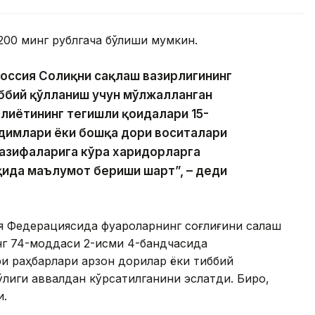
00 минг рублгача бўлиши мумкин.
оссия Соғлиқни сақлаш вазирлигининг
иббий қўлланиш учун мўлжалланган
лиётининг тегишли қоидалари 15-
димлари ёки бошқа дори воситалари
вазифаларига кўра харидорларга
қида маълумот бериши шарт”, – деди
я Федерациясида фуқароларнинг соғлиғини сақлаш
нг 74-моддаси 2-қисми 4-бандчасида
и раҳбарлари арзон дорилар ёки тиббий
қлиги аввалдан кўрсатилганини эслатди. Бироқ,
и.