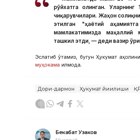
рўйхатга олинган. Уларнинг 
чиқарувчилари. Жаҳон соғлиқн
этилган "ҳаётий аҳамиятг
мамлакатимизда маҳаллий 
ташкил этди, — деди вазир ўр
Эслатиб ўтамиз, бугун Ҳукумат аҳоли
муҳокама
қилмоқда.
Дори-дармон
Ҳукумат йиғилиши
ҚР
Бекабат Узаков
Муаллиф