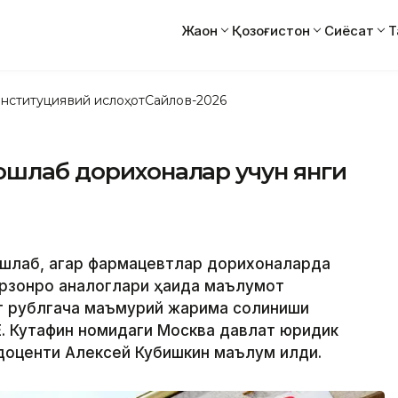
Жаҳон
Қозоғистон
Сиёсат
Т
нституциявий ислоҳот
Сайлов-2026
ошлаб дорихоналар учун янги
ошлаб, агар фармацевтлар дорихоналарда
зонроқ аналоглари ҳақида маълумот
нг рублгача маъмурий жарима солиниши
.Е. Кутафин номидаги Москва давлат юридик
 доценти Алексей Кубишкин маълум қилди.