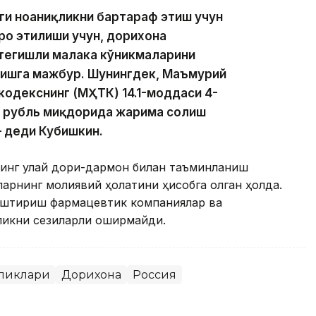
ги ноаниқликни бартараф этиш учун
ро этилиши учун, дорихона
 тегишли малака кўникмаларини
лишга мажбур. Шунингдек, Маъмурий
кодекснинг (МҲТК) 14.1-моддаси 4-
г рубль миқдорида жарима солиш
– деди Кубишкин.
нинг қулай дори-дармон билан таъминланиш
ароларнинг молиявий ҳолатини ҳисобга олган ҳолда.
қлаштириш фармацевтик компаниялар ва
ликни сезиларли оширмайди.
ликлари
Дорихона
Россия