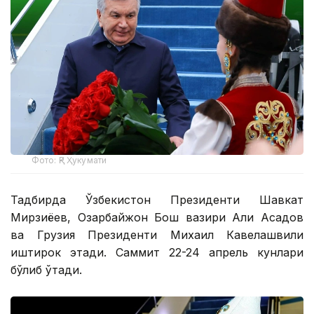
Фото: ҚР Ҳукумати
Тадбирда Ўзбекистон Президенти Шавкат
Мирзиёев, Озарбайжон Бош вазири Али Асадов
ва Грузия Президенти Михаил Кавелашвили
иштирок этади. Саммит 22-24 апрель кунлари
бўлиб ўтади.