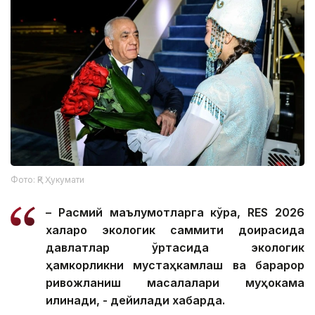
Фото: ҚР Ҳукумати
– Расмий маълумотларга кўра, RES 2026
халқаро экологик саммити доирасида
давлатлар ўртасида экологик
ҳамкорликни мустаҳкамлаш ва барқарор
ривожланиш масалалари муҳокама
қилинади, - дейилади хабарда.