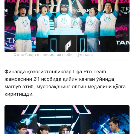
Фото: Спорт ва жисмоний тарбия қўмитаси
Финалда қозоғистонликлар Liga Pro Team
жамоасини 2:1 ҳисобида қийин кечган ўйинда
мағлуб этиб, мусобақанинг олтин медалини қўлга
киритишди.