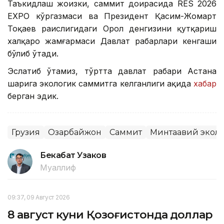
Таъкидлаш жоизки, саммит доирасида RES 2026
EXPO кўргазмаси ва Президент Қасим-Жомарт
Тоқаев раислигидаги Орол денгизини қутқариш
халқаро жамғармаси Давлат раҳбарлари кенгаши
бўлиб ўтади.
Эслатиб ўтамиз, тўртта давлат раҳбари Астана
шаҳрига экологик саммитга келганлиги ҳақида
хабар
берган эдик.
Грузия
Озарбайжон
Саммит
Минтақавий экол
Бекабат Узаков
Муаллиф
09:37, 09 Август 2026
8 август куни Қозоғистонда доллар