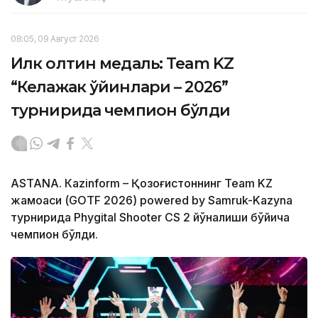
08:05, 09 Август 2026
Илк олтин медаль: Team KZ
“Келажак ўйинлари – 2026”
турнирида чемпион бўлди
ASTANА. Кazinform – Қозоғистоннинг Team KZ
жамоаси (GOTF 2026) powered by Samruk-Kazyna
турнирида Phygital Shooter CS 2 йўналиши бўйича
чемпион бўлди.