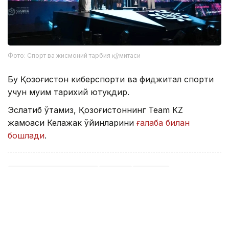
Фото: Спорт ва жисмоний тарбия қўмитаси
Бу Қозоғистон киберспорти ва фиджитал спорти
учун муҳим тарихий ютуқдир.
Эслатиб ўтамиз, Қозоғистоннинг Team KZ
жамоаси Келажак ўйинларини
ғалаба билан
бошлади
.
Келажак ўйинлари
Спорт
Астана
Бекабат Узаков
Муаллиф