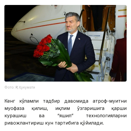
Фото: ҚР Ҳукумати
Кенг кўламли тадбир давомида атроф-муҳитни
муҳофаза қилиш, иқлим ўзгаришига қарши
курашиш ва “яшил” технологияларни
ривожлантириш кун тартибига қўйилади.