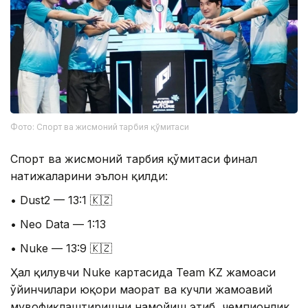
Фото: Спорт ва жисмоний тарбия қўмитаси
Спорт ва жисмоний тарбия қўмитаси финал
натижаларини эълон қилди:
• Dust2 — 13:1 🇰🇿
• Neo Data — 1:13
• Nuke — 13:9 🇰🇿
Ҳал қилувчи Nuke картасида Team KZ жамоаси
ўйинчилари юқори маҳорат ва кучли жамоавий
мувофиқлаштиришни намойиш этиб, чемпионлик