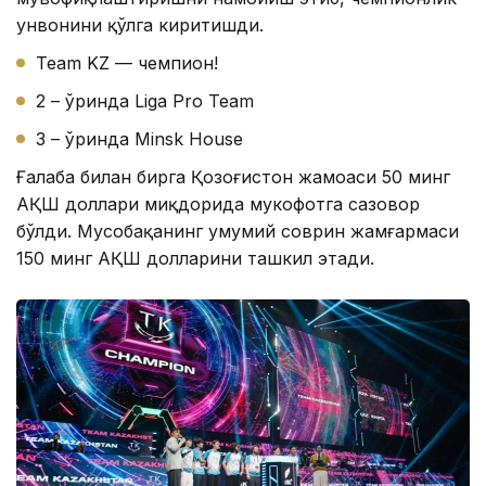
унвонини қўлга киритишди.
Team KZ — чемпион!
2 – ўринда Liga Pro Team
3 – ўринда Minsk House
Ғалаба билан бирга Қозоғистон жамоаси 50 минг
АҚШ доллари миқдорида мукофотга сазовор
бўлди. Мусобақанинг умумий соврин жамғармаси
150 минг АҚШ долларини ташкил этади.