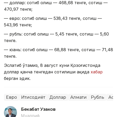
— доллар: сотиб олиш — 468,68 тенге, сотиш —
470,97 тенге;
— евро: сотиб олиш — 538,43 тенге, сотиш —
543,96 тенге;
— рубль: сотиб олиш — 5,45 тенге, сотиш — 5,60
тенге.
— юань: сотиб олиш — 68,88 тенге, сотиш — 71,48
тенге.
Эслатиб ўтамиз, 8 август куни Қозоғистонда
доллар қанча тенгедан сотилиши ҳақида
хабар
берган эдик.
Евро
Иқтисодиёт
Доллар
Алмати
Рубль
Аст
Бекабат Узаков
Муаллиф