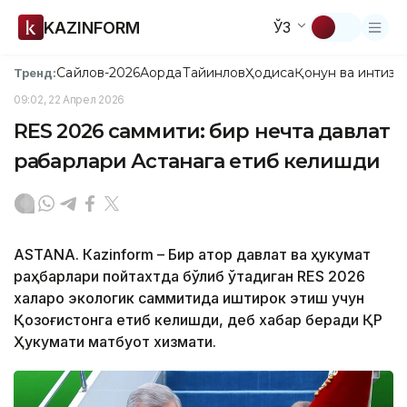
KAZINFORM
ЎЗ
Сайлов-2026
Ақорда
Тайинлов
Ҳодиса
Қонун ва интизо
Тренд:
09:02, 22 Апрел 2026
RES 2026 саммити: бир нечта давлат
раҳбарлари Астанага етиб келишди
ASTANА. Кazinform – Бир қатор давлат ва ҳукумат
раҳбарлари пойтахтда бўлиб ўтадиган RES 2026
халқаро экологик саммитида иштирок этиш учун
Қозоғистонга етиб келишди, деб хабар беради ҚР
Ҳукумати матбуот хизмати.