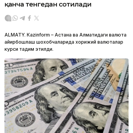
қанча тенгедан сотилади
ALMATY. Кazinform – Астана ва Алматидаги валюта
айирбошлаш шохобчаларида хорижий валюталар
курси тақдим этилди.