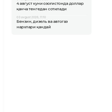
4 август куни Қозоғистонда доллар
қанча тенгедан сотилади
03 avgust 2026, 11:10
Бензин, дизель ва автогаз
нархлари қандай