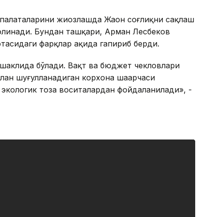
 палаталарини жиҳозлашда Жаҳон соғлиқни сақлаш
 олинади. Бундан ташқари, Арман Лесбеков
асидаги фарқлар ҳақида гапириб берди.
 шаклида бўлади. Вақт ва бюджет чекловлари
илан шуғулланадиган корхона шаҳарчаси
 экологик тоза воситалардан фойдаланилади», -