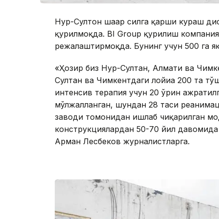
Нур-Султон шаҳар силга қарши кураш ди
қурилмоқда. BI Group қурилиш компанияс
режалаштирмоқда. Бунинг учун 500 га я
«Ҳозир биз Нур-Султан, Алмати ва Чимк
Султан ва Чимкентдаги лойиҳа 200 та тў
интенсив терапия учун 20 ўрин ажратил
мўлжалланган, шундан 28 таси реанима
заводи томонидан ишлаб чиқарилган мод
конструкциялардан 50-70 йил давомида 
Арман Лесбеков журналистларга.