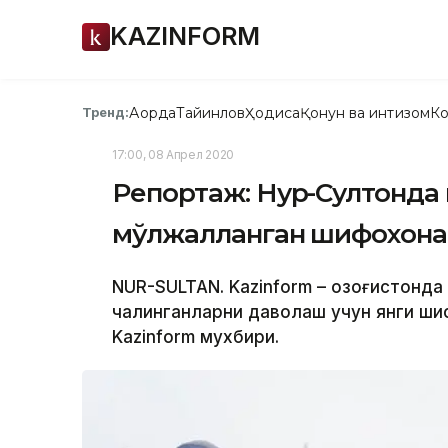
KAZINFORM
Ақорда
Тайинлов
Ҳодиса
Қонун ва интизом
Ко
Тренд:
17:00, 08 Апрел 2020
Репортаж: Нур-Султонда
мўлжалланган шифохона
NUR-SULTAN. Kazinform – Қозоғистонд
чалинганларни даволаш учун янги ши
Kazinform мухбири.