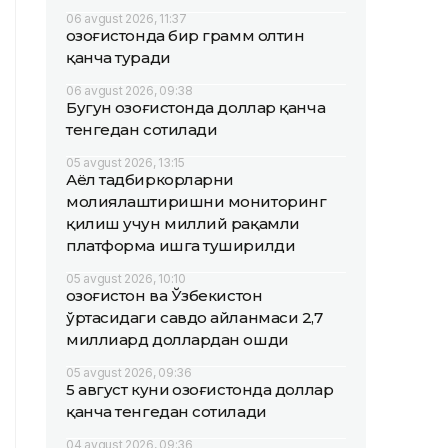
06 avgust 2026, 11:37
Қозоғистонда бир грамм олтин
қанча туради
06 avgust 2026, 09:38
Бугун Қозоғистонда доллар қанча
тенгедан сотилади
05 avgust 2026, 13:15
Аёл тадбиркорларни
молиялаштиришни мониторинг
қилиш учун миллий рақамли
платформа ишга туширилди
05 avgust 2026, 10:10
Қозоғистон ва Ўзбекистон
ўртасидаги савдо айланмаси 2,7
миллиард доллардан ошди
05 avgust 2026, 09:36
5 август куни Қозоғистонда доллар
қанча тенгедан сотилади
04 avgust 2026, 09:36