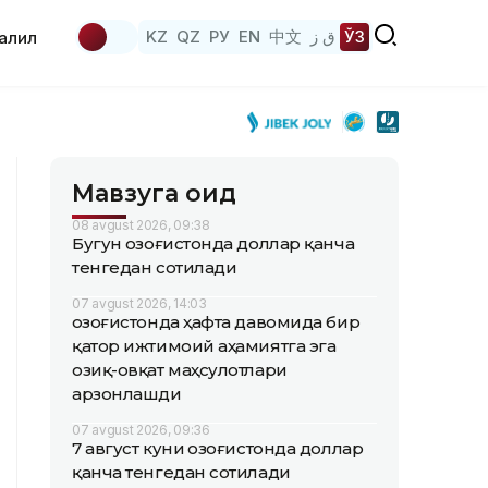
KZ
QZ
РУ
EN
中文
ق ز
ЎЗ
аҳлил
Мавзуга оид
08 avgust 2026, 09:38
Бугун Қозоғистонда доллар қанча
тенгедан сотилади
07 avgust 2026, 14:03
Қозоғистонда ҳафта давомида бир
қатор ижтимоий аҳамиятга эга
озиқ-овқат маҳсулотлари
арзонлашди
07 avgust 2026, 09:36
7 август куни Қозоғистонда доллар
қанча тенгедан сотилади