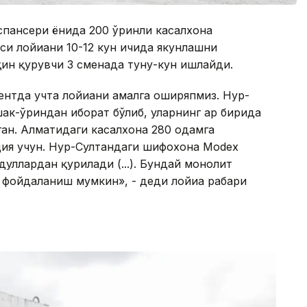
спансери ёнида 200 ўринли касалхона
и лойиҳани 10-12 кун ичида якунлашни
қин қурувчи 3 сменада туну-кун ишлайди.
ентда учта лойиҳани амалга оширяпмиз. Нур-
шак-ўриндан иборат бўлиб, уларнинг ҳар бирида
ган. Алматидаги касалхона 280 одамга
ция учун. Нур-Султандаги шифохона Modex
уллардан қурилади (...). Бундай монолит
фойдаланиш мумкин», - деди лойиҳа раҳбари