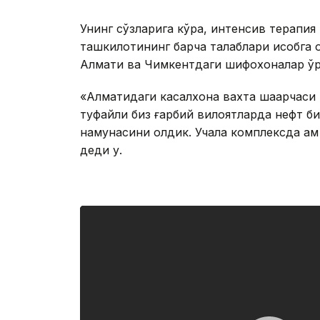
Унинг сўзларига кўра, интенсив терапия
ташкилотининг барча талаблари ҳисобга
Алмати ва Чимкентдаги шифохоналар ўрт
«Алматидаги касалхона вахта шаҳарчаси
туфайли биз ғарбий вилоятларда нефт б
намунасини олдик. Учала комплексда ҳам
деди у.