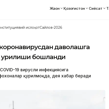
Жаҳон
Қозоғистон
Сиёсат
Т
нституциявий ислоҳот
Сайлов-2026
 коронавирусдан даволашга
 қурилиши бошланди
а COVID-19 вирусли инфекциясига
фохоналар қурилмоқда, дея хабар беради