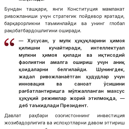
Бундан ташқари, янги Конституция мамлакат
ривожланиши учун стратегик пойдевор яратади,
барқарорликни таъминлайди ва унинг глобал
рақобатбардошлигини оширади.
— Хусусан, у мулк ҳуқуқларини ҳимоя
қилишни кучайтиради, интеллектуал
мулкни ҳимоя қилади ва иқтисодий
фаолиятни амалга ошириш учун аниқ
қоидаларни белгилайди. Шунингдек,
жадал ривожланаётган ҳудудлар учун
инновация ва саноат ўсишини
рағбатлантиришга мўлжалланган махсус
ҳуқуқий режимлар жорий этилмоқда, —
деб таъкидлади Президент.
Давлат раҳбари Қозоғистоннинг инвестиция
жозибадорлигига ва ислоҳотларни давом эттириш