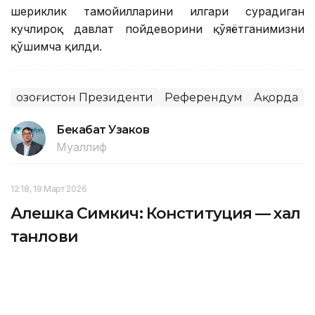
шериклик тамойилларини илгари сурадиган
кучлироқ давлат пойдеворини қўяётганимизни
қўшимча қилди.
Қозоғистон Президенти
Референдум
Ақорда
Бекабат Узаков
Муаллиф
12:18, 19 Март 2026
Алешка Симкич: Конституция — халқ
танлови
ASTANА. Каzinform – Европа Иттифоқининг