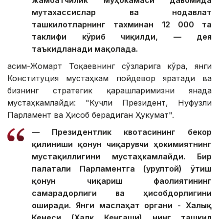
жамоатчилик муҳокамаси давомида
мутахассислар ва нодавлат
ташкилотларнинг тахминан 12 000 та
таклифи кўриб чиқилди, — дея
таъкидланади мақолада.
Қасим-Жомарт Тоқаевнинг сўзларига кўра, янги
Конституция мустаҳкам пойдевор яратади ва
бизнинг стратегик қарашларимизни янада
мустаҳкамлайди: "Кучли Президент, Нуфузли
Парламент ва Ҳисоб берадиган Ҳукумат".
— Президентлик квотасининг бекор
қилиниши қонун чиқарувчи ҳокимиятнинг
мустақиллигини мустаҳкамлайди. Бир
палатали Парламентга (Қурултой) ўтиш
қонун чиқариш фаолиятининг
самарадорлиги ва ҳисобдорлигини
оширади. Янги маслаҳат органи - Халық
Кенеси (Халқ Кенгаши) нинг ташкил