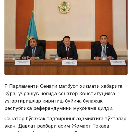
ҚР Парламенти Сенати матбуот хизмати хабарига
кўра, учрашув чоғида сенатор Конституцияга
ўзгартиришлар киритиш бўйича бўлажак
республика референдумини муҳокама қилди.
Сенатор бўлажак тадбирнинг аҳамиятига тўхталар
экан, Давлат раҳбари Қасим-Жомарт Тоқаев