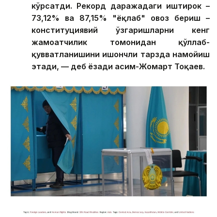
кўрсатди. Рекорд даражадаги иштирок –
73,12% ва 87,15% "ёқлаб" овоз бериш –
конституциявий ўзгаришларни кенг
жамоатчилик томонидан қўллаб-
қувватланишини ишончли тарзда намойиш
этади, — деб ёзади Қасим-Жомарт Тоқаев.