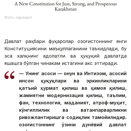
Фото: скриншот
Давлат раҳбари фуқаролар Қозоғистоннинг янги
Конституциясини маъқуллаганини таъкидлади, бу
эса халқнинг адолатли ва ҳуқуқий давлатда
яшашга бўлган чинакам истагини акс эттиради.
— Унинг асоси — Қонун ва Интизом, асосий
инсон ҳуқуқлари ва эркинликларини
қатъий ҳурмат қилиш ва ҳимоя қилиш,
жамиятни модернизация қилиш, таълим,
фан, технология, маданият, атроф-муҳит,
кўнгиллилик ва ватанпарварликни
ривожлантиришга содиқлик тамойилидир.
Қозоғистоннинг ўзини дунёвий давлат