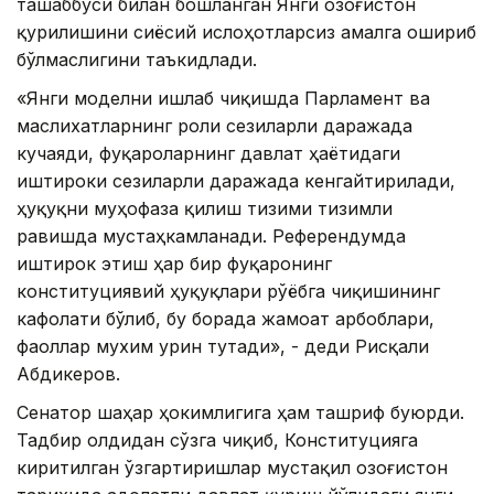
ташаббуси билан бошланган Янги Қозоғистон
қурилишини сиёсий ислоҳотларсиз амалга ошириб
бўлмаслигини таъкидлади.
«Янги моделни ишлаб чиқишда Парламент ва
маслихатларнинг роли сезиларли даражада
кучаяди, фуқароларнинг давлат ҳаётидаги
иштироки сезиларли даражада кенгайтирилади,
ҳуқуқни муҳофаза қилиш тизими тизимли
равишда мустаҳкамланади. Референдумда
иштирок этиш ҳар бир фуқаронинг
конституциявий ҳуқуқлари рўёбга чиқишининг
кафолати бўлиб, бу борада жамоат арбоблари,
фаоллар мухим урин тутади», - деди Рисқали
Абдикеров.
Сенатор шаҳар ҳокимлигига ҳам ташриф буюрди.
Тадбир олдидан сўзга чиқиб, Конституцияга
киритилган ўзгартиришлар мустақил Қозоғистон