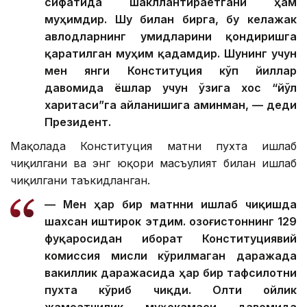
сифатида шакллантираётгани ҳам
муҳимдир. Шу билан бирга, бу келажак
авлодларнинг умидларини қондиришга
қаратилган муҳим қадамдир. Шунинг учун
мен янги Конституция кўп йиллар
давомида ёшлар учун ўзига хос “йўл
харитаси”га айланишига аминман, — деди
Президент.
Мақолада Конституция матни пухта ишлаб
чиқилгани ва энг юқори масъулият билан ишлаб
чиқилгани таъкидланган.
— Мен ҳар бир матнни ишлаб чиқишда
шахсан иштирок этдим. Қозоғистоннинг 129
фуқаросидан иборат Конституциявий
комиссия мисли кўрилмаган даражада
вакиллик даражасида ҳар бир тафсилотни
пухта кўриб чиқди. Олти ойлик