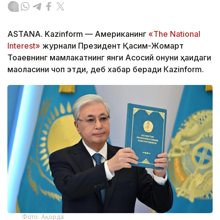
ASTANA. Kazinform — Американинг
«The National
Interest»
журнали Президент Қасим-Жомарт
Тоқаевнинг мамлакатнинг янги Асосий қонуни ҳақидаги
мақоласини чоп этди, деб хабар беради Кazinform.
Фото: Ақорда