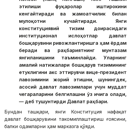
этилиши фуқаролар иштирокини
кенгайтиради ва жамоатчилик билан
мулоқотни кучайтиради. Янги
конституциявий тизим доирасидаги
институционал ислоҳотлар давлат
бошқарувини ривожлантиришга ҳам ёрдам
беради ва раҳбариятнинг мунтазам
янгиланишини таъминлайди. Уларнинг
амалий натижалари бошқарув тизимининг
етуклигини акс эттирувчи вице-президент
лавозимини жорий этишни, шунингдек,
асосий давлат лавозимлари учун муддат
чегараларини белгилашни ўз ичига олади,
— деб тушунтирди Давлат раҳбари.
Бундан ташқари, янги Конституция нафақат
давлат бошқарувини такомиллаштириш ғоясини,
балки одамларни ҳам марказга қўяди.