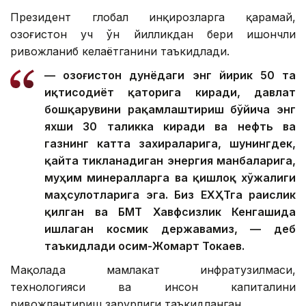
Президент глобал инқирозларга қарамай,
Қозоғистон уч ўн йилликдан бери ишончли
ривожланиб келаётганини таъкидлади.
— Қозоғистон дунёдаги энг йирик 50 та
иқтисодиёт қаторига киради, давлат
бошқарувини рақамлаштириш бўйича энг
яхши 30 таликка киради ва нефть ва
газнинг катта захираларига, шунингдек,
қайта тикланадиган энергия манбаларига,
муҳим минералларга ва қишлоқ хўжалиги
маҳсулотларига эга. Биз ЕХҲТга раислик
қилган ва БМТ Хавфсизлик Кенгашида
ишлаган космик державамиз, — деб
таъкидлади Қосим-Жомарт Токаев.
Мақолада мамлакат инфратузилмаси,
технологияси ва инсон капиталини
ривожлантириш зарурлиги таъкидланган.