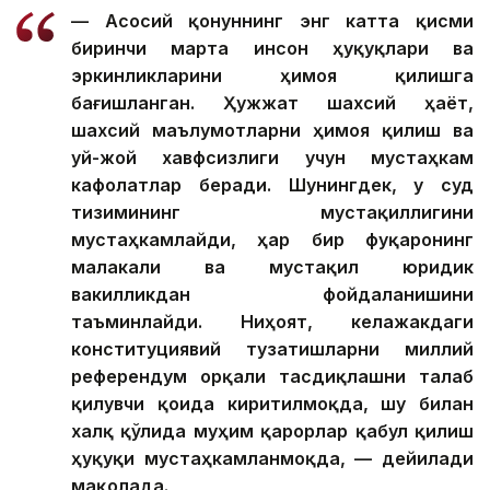
— Асосий қонуннинг энг катта қисми
биринчи марта инсон ҳуқуқлари ва
эркинликларини ҳимоя қилишга
бағишланган. Ҳужжат шахсий ҳаёт,
шахсий маълумотларни ҳимоя қилиш ва
уй-жой хавфсизлиги учун мустаҳкам
кафолатлар беради. Шунингдек, у суд
тизимининг мустақиллигини
мустаҳкамлайди, ҳар бир фуқаронинг
малакали ва мустақил юридик
вакилликдан фойдаланишини
таъминлайди. Ниҳоят, келажакдаги
конституциявий тузатишларни миллий
референдум орқали тасдиқлашни талаб
қилувчи қоида киритилмоқда, шу билан
халқ қўлида муҳим қарорлар қабул қилиш
ҳуқуқи мустаҳкамланмоқда, — дейилади
мақолада.