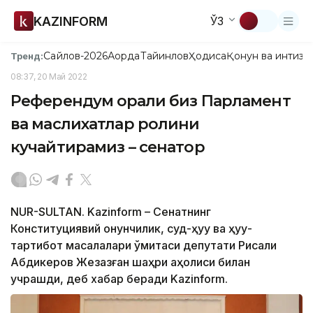
KAZINFORM
ЎЗ
Сайлов-2026
Ақорда
Тайинлов
Ҳодиса
Қонун ва интизо
Тренд:
08:37, 20 Май 2022
Референдум орқали биз Парламент
ва маслихатлар ролини
кучайтирамиз – сенатор
NUR-SULTAN. Kazinform – Сенатнинг
Конституциявий қонунчилик, суд-ҳуқуқ ва ҳуқуқ-
тартибот масалалари қўмитаси депутати Рисқали
Абдикеров Жезқазған шаҳри аҳолиси билан
учрашди, деб хабар беради Kazinform.