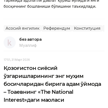
тарихида адолатли давлат қуриш йўлидаги янги
босқичнинг бошланиши бўлишини таъкидлади.
Асосий янгилик
Референдум
Конституция
Я
без автора
Муаллиф
17:51, 31 Март 2026
Қозоғистон сиёсий
ўзгаришларининг энг муҳим
босқичларидан бирига қадам қўймоқда
– Тоқаевнинг «The National
Interest»даги мақоласи