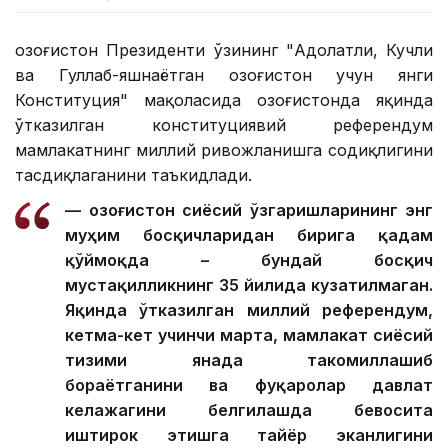
Қозоғистон Президенти ўзининг "Адолатли, Кучли
ва Гуллаб-яшнаётган Қозоғистон учун янги
Конституция" мақоласида Қозоғистонда яқинда
ўтказилган конституциявий референдум
мамлакатнинг миллий ривожланишга содиқлигини
тасдиқлаганини таъкидлади.
— Қозоғистон сиёсий ўзгаришларининг энг
муҳим босқичларидан бирига қадам
қўймоқда – бундай босқич
мустақилликнинг 35 йилида кузатилмаган.
Яқинда ўтказилган миллий референдум,
кетма-кет учинчи марта, мамлакат сиёсий
тизими янада такомиллашиб
бораётганини ва фуқаролар давлат
келажагини белгилашда бевосита
иштирок этишга тайёр эканлигини