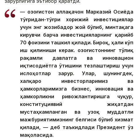
зарурлигига эътибор қаратди.
— Қозоғистон аллақачон Марказий Осиёда
тўғридан-тўғри хорижий инвестициялар
учун энг жозибадор жой бўлиб, минтақага
кирувчи барча инвестицияларнинг қарийб
70 фоизини ташкил қилади. Бироқ, ҳали кўп
иш қилиниши керак. Қозоғистоннинг тўлиқ
рақамли давлатга ва инновацион
иқтисодиётга ўтишини тезлаштириш учун
ислоҳотлар зарур. Улар, шунингдек,
халқаро инвесторларимиз ва
ҳамкорларимизга бизнес, инновация ва
ҳамкорликни ривожлантиришга чуқур,
конституциявий жиҳатдан
мустаҳкамланган ва узоқ муддатли
мажбуриятимизнинг белгиси бўлиб хизмат
қилади, — деб таъкидлади Президент ўз
мақоласида.