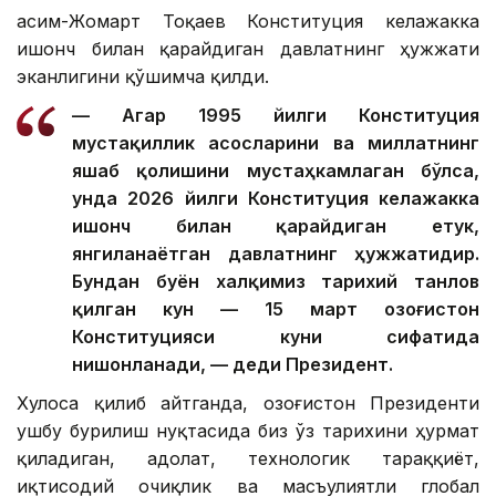
Қасим-Жомарт Тоқаев Конституция келажакка
ишонч билан қарайдиган давлатнинг ҳужжати
эканлигини қўшимча қилди.
— Агар 1995 йилги Конституция
мустақиллик асосларини ва миллатнинг
яшаб қолишини мустаҳкамлаган бўлса,
унда 2026 йилги Конституция келажакка
ишонч билан қарайдиган етук,
янгиланаётган давлатнинг ҳужжатидир.
Бундан буён халқимиз тарихий танлов
қилган кун — 15 март Қозоғистон
Конституцияси куни сифатида
нишонланади, — деди Президент.
Хулоса қилиб айтганда, Қозоғистон Президенти
ушбу бурилиш нуқтасида биз ўз тарихини ҳурмат
қиладиган, адолат, технологик тараққиёт,
иқтисодий очиқлик ва масъулиятли глобал