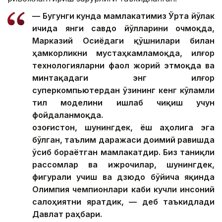
— Бугунги кунда мамлакатимиз Ўрта йўлак
ичида янги савдо йўлларини очмоқда,
Марказий Осиёдаги қўшнилари билан
ҳамкорликни мустаҳкамламоқда, илғор
технологияларни фаол жорий этмоқда ва
минтақадаги энг илғор
суперкомпьютердан ўзининг кенг кўламли
тил моделини ишлаб чиқиш учун
фойдаланмоқда.
Қозоғистон, шунингдек, ёш аҳолига эга
бўлган, таълим даражаси доимий равишда
ўсиб бораётган мамлакатдир. Биз таниқли
рассомлар ва ижрочилар, шунингдек,
фигурали учиш ва дзюдо бўйича яқинда
Олимпия чемпионлари каби кучли инсоний
салоҳиятни яратдик, — деб таъкидлади
Давлат раҳбари.